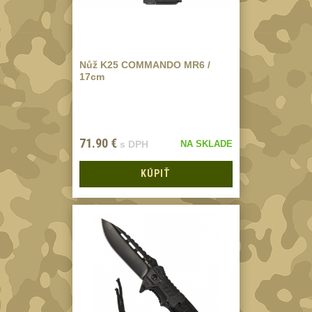
koncovky
25
Nášivky
105
Samonavíjecí
Nůž K25 COMMANDO MR6 /
17cm
držáky
1
Zámky
1
Nepromokavý potahy
71.90
€
s DPH
NA SKLADE
a vaky
18
KÚPIŤ
Adaptéry
33
Taktická pera
5
Láhve
16
Lékárničky
17
Na přežití
26
Ostatní
44