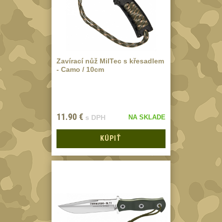
kolimátory
27
Ostatní
13
Montáže na hlaveň
3
Montáže pro
Zavírací nůž MilTec s křesadlem
svítilny
- Camo / 10cm
18
Předpažbí
56
Pre AK
11
11.90
€
s DPH
NA SKLADE
Pre M4/AR15
29
KÚPIŤ
Ostatní
14
Pažby
51
Raily, lišty, krytky
66
Přední rukojeti
50