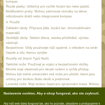
Kolimátory
kompas.
16
Řezák pásky: Užitečný pro rychlé řezání lan nebo pásků.
Schmidt&Bender
Multifunkční prvky: Mohou zahrnovat otvíráky na láhve,
3
odizolovače drátů nebo integrované kompas.
Delta Optical
2
4. Použití
Základní úkoly: Příprava jídla, řezání lan, shromažďování
Sightmark
19
materiálů.
Vector Optics
Složitější úkoly: Sekání dřeva, stavba přístřešků, výroba
5
nástrojů.
ČIŠTĚNÍ A ÚDRŽBA
Bezpečnost: Vždy používejte nůž opatrně, s ohledem na směr
čepele a sílu, kterou vyvíjíte.
(67)
Rozdíly od Jiných Typů Nožů
Čištění
Taktické nože: Používají je vojáci a bezpečnostní složky.
39
Mnohé mají vlastnosti pro skryté nošení a rychlý přístup.
AR15
Mohou být méně univerzální než nože pro přežití, které jsou
14
určeny pro širokou škálu úkolů a podmínek.
AK47
10
Lovecké nože: Mají tenkou čepel pro zpracování masa. Mohou
být méně odolné pro náročné úkoly přežití a méně univerzální.
.22
10
Nastavenie cookies. Aby e-shop fungoval, ako ste zvyknutí.
Nože pro přežití by měly být vybírány s ohledem na jejich
.223 (5.56mm)
zamýšlené použití a podmínky. Musí být pevné, univerzální a
9
Aby náš web ďalej fungoval tak, ako ho poznáte, ukladáme a pristupujeme k
spolehlivé pro zvládnutí různých úkolů v extrémních situacích.