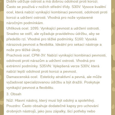
Dobře udržuje ostrost a má dobrou odolnost proti korozi.
Často se používá v nožích střední třídy. S30V: Vysoce kvalitní
Multi-range
33
ocel, která nabízí vynikající kombinaci pevnosti, odolnosti proti
korozi a udržení ostrosti. Vhodná pro nože vystavené
Krátka a střední
náročným podmínkám.
vzdálenost
16
Uhlíková ocel. 1095: Vynikající pevnost a udržení ostrosti.
Snadno se ostří, ale vyžaduje pravidelnou údržbu, aby se
Príslušenstvo pre
předešlo rzi. Vhodné pro těžké podmínky. 5160: Vysoká
optiku
nárazová pevnost a flexibilita. Ideální pro sekací nástroje a
9
nože pro těžké úkoly.
UTG
Prachová ocel. CPM-3V: Nabízí vynikající kombinaci pevnosti,
45
odolnosti proti nárazům a udržení ostrosti. Vhodná pro
Accushot
7
extrémní podmínky. S35VN: Vylepšená verze S30V, která
nabízí lepší odolnost proti korozi a pevnost.
Accushot Tactical
9
Damascenská ocel. Esteticky atraktivní a pevná, ale může
Accushot Precision
vyžadovat specializovanou údržbu a být dražší. Poskytuje
vynikající pevnost a flexibilitu.
3
3. Obsah
Hunter
6
Nůž: Hlavní nástroj, který musí být odolný a spolehlivý.
Pouzdro: Často obsahuje dodatečné kapsy pro uchování
BugBuster
4
drobných nástrojů, jako jsou zápalky, šicí potřeby nebo