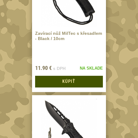
MONTÁŽE PRO
OPTIKU
(596)
Adaptéry a risery
40
Zavírací nůž MilTec s křesadlem
- Black / 10cm
Boční montáže
11
Montáže pro
optiku
179
11.90
€
s DPH
NA SKLADE
1" Picatinny
45
KÚPIŤ
1" Dovetail
13
30mm Picatinny
47
30mm Dovetail
14
34mm
31
Montáže pre