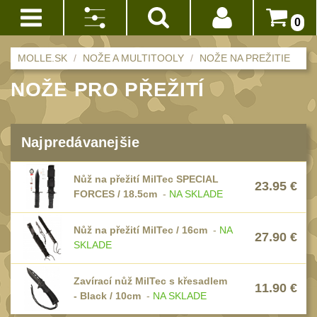
0
Akce!
Výrobca:
MOLLE.SK
NOŽE A MULTITOOLY
NOŽE NA PREŽITIE
Prihlásenie
MilTec
NOŽE PRO PŘEŽITÍ
BATOHY
(228)
(4)
Registrácia
Méně než 10 L
K25
14
Doprava
Najpredávanejšie
/
10 - 20 L
a
32
RUI
platba
20 - 30 L
(2)
Nůž na přežití MilTec SPECIAL
23.95
€
101
FORCES / 18.5cm
-
NA SKLADE
Obchodné
Nad 30 L
Zrušiť
podmienky
74
vybrané
Nůž na přežití MilTec / 16cm
-
NA
Batohy přes
27.90
€
Vrátenie
parametre
SKLADE
rameno
do
17
14
Turistické a
Zavírací nůž MilTec s křesadlem
11.90
€
dní
- Black / 10cm
-
NA SKLADE
expediční
38