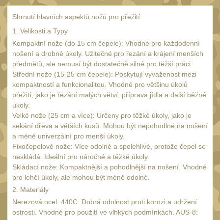
Popruhy a poutka
40
Shrnutí hlavních aspektů nožů pro přežití
Príslušenstvo
18
1. Velikosti a Typy
OPTIKY
Kompaktní nože (do 15 cm čepele): Vhodné pro každodenní
(146)
nošení a drobné úkoly. Užitečné pro řezání a krájení menších
předmětů, ale nemusí být dostatečně silné pro těžší práci.
Monokuláry
5
Střední nože (15-25 cm čepele): Poskytují vyváženost mezi
kompaktností a funkcionalitou. Vhodné pro většinu úkolů
Kolimátory
53
přežití, jako je řezání malých větví, příprava jídla a další běžné
Zvětšovací moduly
úkoly.
5
Velké nože (25 cm a více): Určeny pro těžké úkoly, jako je
LPVO
sekání dřeva a větších kusů. Mohou být nepohodlné na nošení
21
a méně univerzální pro menší úkoly.
Na vzduchovku
Fixočepelové nože: Více odolné a spolehlivé, protože čepel se
15
neskládá. Ideální pro náročné a těžké úkoly.
Na kuše
Skládací nože: Kompaktnější a pohodlnější na nošení. Vhodné
2
pro lehčí úkoly, ale mohou být méně odolné.
Velký oční reliéf
1
2. Materiály
Na dlouhé
Nerezová ocel. 440C: Dobrá odolnost proti korozi a udržení
ostrosti. Vhodné pro použití ve vlhkých podmínkách. AUS-8:
vzdálenosti
13