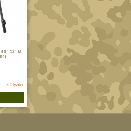
I 9"-12" M-
04)
3-4 týždne