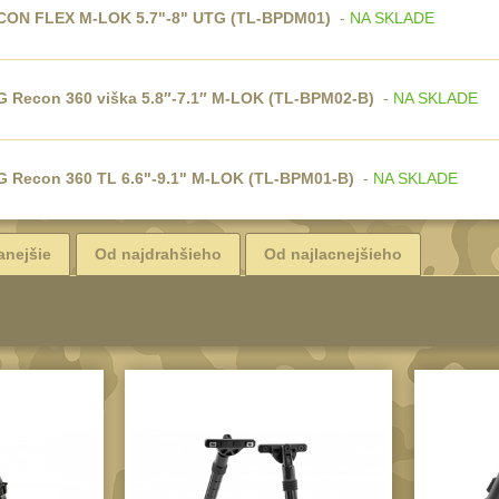
CON FLEX M-LOK 5.7"-8" UTG (TL-BPDM01)
-
NA SKLADE
 Recon 360 viška 5.8″-7.1″ M-LOK (TL-BPM02-B)
-
NA SKLADE
G Recon 360 TL 6.6"-9.1" M-LOK (TL-BPM01-B)
-
NA SKLADE
anejšie
Od najdrahšieho
Od najlacnejšieho