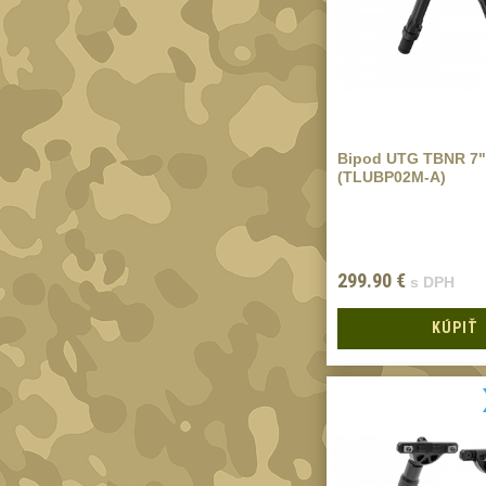
Bipod UTG TBNR 7"
(TLUBP02M-A)
299.90
€
s DPH
KÚPIŤ