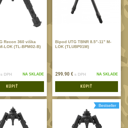
G Recon 360 viška
Bipod UTG TBNR 8.5"-11" M-
″ M-LOK (TL-BPM02-B)
LOK (TLUBP01M)
299.90
€
s DPH
NA SKLADE
s DPH
NA SKLADE
KÚPIŤ
KÚPIŤ
Bestseller