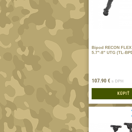
Bipod RECON FLEX
5.7"-8" UTG (TL-BP
107.90
€
s DPH
KÚPIŤ