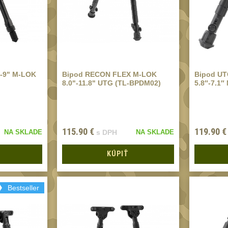
-9" M-LOK
Bipod RECON FLEX M-LOK
Bipod UT
8.0"-11.8" UTG (TL-BPDM02)
5.8″-7.1
115.90
€
119.90
€
NA SKLADE
s DPH
NA SKLADE
KÚPIŤ
Bestseller