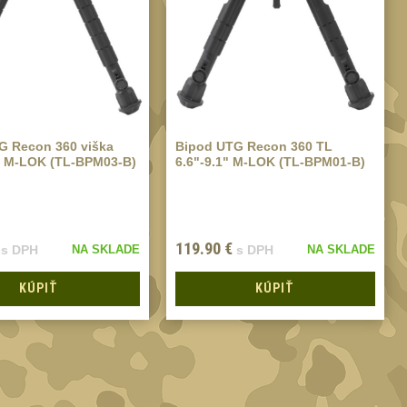
G Recon 360 viška
Bipod UTG Recon 360 TL
9" M-LOK (TL-BPM03-B)
6.6"-9.1" M-LOK (TL-BPM01-B)
119.90
€
s DPH
NA SKLADE
s DPH
NA SKLADE
KÚPIŤ
KÚPIŤ