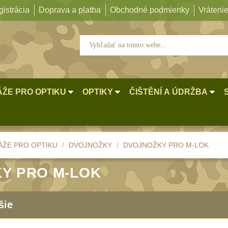
istrácia
Doprava a platba
Obchodné podmienky
Vrátenie
ŽE PRO OPTIKU
OPTIKY
ČIŠTĚNÍ A ÚDRŽBA
ŽE PRO OPTIKU
DVOJNOŽKY
DVOJNOŽKY PRO M-LOK
Y PRO M-LOK
šie