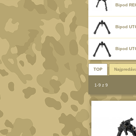
Bipod RE
Bipod UTG
Bipod UT
TOP
Najpredáv
1-9 z 9