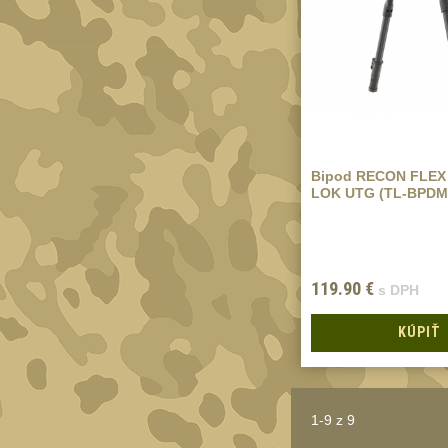
Bipod RECON FLEX I
LOK UTG (TL-BPDM
119.90
€
s DPH
KÚPIŤ
1-9 z 9