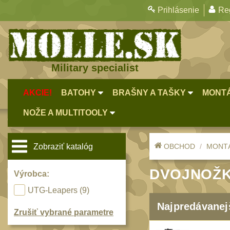
Prihlásenie
Reg
Military specialist
AKCIE!
BATOHY
BRAŠNY A TAŠKY
MONTÁ
NOŽE A MULTITOOLY
OBCHOD
MONTÁ
Zobraziť katalóg
DVOJNOŽK
Výrobca:
UTG-Leapers (9)
Najpredávanej
Zrušiť vybrané parametre