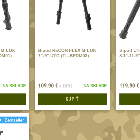
 M-LOK
Bipod RECON FLEX M-LOK
Bipod UT
DM01)
7"-9" UTG (TL-BPDM03)
8.1"-11.
109.90
€
119.90
€
NA SKLADE
s DPH
NA SKLADE
KÚPIŤ
Bestseller