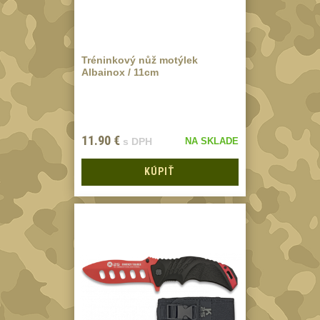
Odhazováky
39
Speciální pouzdra
I
157
Tréninkový nůž motýlek
Albainox / 11cm
Speciální pouzdra
II
33
Speciální pouzdra
11.90
€
s DPH
NA SKLADE
III
12
KÚPIŤ
Pouzdra na láhev
42
Pouzdra na toaletní
potřeby
3
Pouzdra na
lékárničku
46
Pouzdra na