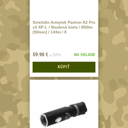
elektroniku
67
Pouzdra a kapsy na
suchý zip
95
Svietidlo Armytek Partner A2 Pro
v3 XP-L / Studená biela / 850lm
Stehenní pouzdra
(50min) / 143m / 8
29
Pouzdra na svítilny
2
Puzdrá na mapy
59.90
€
s DPH
NA SKLADE
24
Cestovné púzdra
KÚPIŤ
29
Peněženky
15
Doplňky
377
Ramenní popruhy a
vycpávky
10
Karabiny a přezky
75
Kroužky, šňůrky,