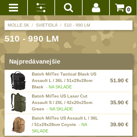
0
Akce!
Výrobca:
MOLLE.SK
SVIETIDLÁ
510 - 990 LM
Prihlásenie
Armytek
510 - 990 LM
BATOHY
(228)
(3)
Registrácia
Méně než 10 L
14
Zrušiť
Doprava
Najpredávanejšie
vybrané
10 - 20 L
a
32
parametre
platba
Batoh MilTec Tactical Black US
20 - 30 L
51.90
€
101
Assault L / 36L / 51x29x28cm
Obchodné
Black
-
NA SKLADE
Nad 30 L
podmienky
74
Batoh MilTec US Laser Cut
Batohy přes
35.90
€
Assault S / 20L / 42x20x25cm
Vrátenie
Green
-
NA SKLADE
rameno
do
17
Batoh MilTec US Assault L / 36L
14
Turistické a
39.90
€
/ 51x29x28cm Coyote
-
NA
dní
expediční
SKLADE
38