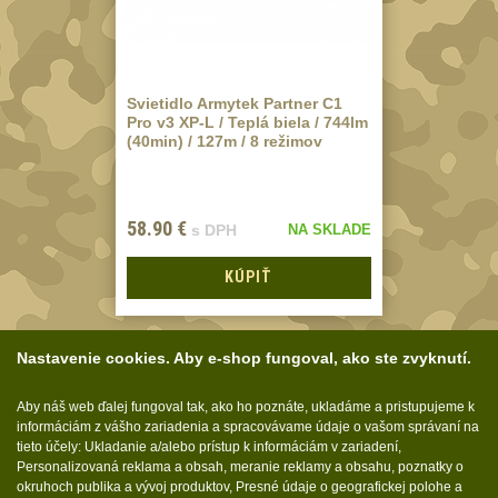
koncovky
25
Nášivky
105
Samonavíjecí
Svietidlo Armytek Partner C1
Pro v3 XP-L / Teplá biela / 744lm
držáky
1
(40min) / 127m / 8 režimov
Zámky
1
Nepromokavý potahy
58.90
€
s DPH
NA SKLADE
a vaky
18
KÚPIŤ
Adaptéry
33
Taktická pera
4
Nastavenie cookies. Aby e-shop fungoval, ako ste zvyknutí.
Láhve
16
Zobraziť podľa
1-3 z 3
Lékárničky
Aby náš web ďalej fungoval tak, ako ho poznáte, ukladáme a pristupujeme k
17
informáciám z vášho zariadenia a spracovávame údaje o vašom správaní na
Na přežití
tieto účely: Ukladanie a/alebo prístup k informáciám v zariadení,
26
Personalizovaná reklama a obsah, meranie reklamy a obsahu, poznatky o
Ostatní
okruhoch publika a vývoj produktov, Presné údaje o geografickej polohe a
44