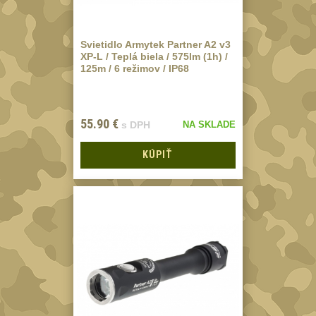
Odhazováky
39
Speciální pouzdra
Svietidlo Armytek Partner A2 v3
I
XP-L / Teplá biela / 575lm (1h) /
157
125m / 6 režimov / IP68
Speciální pouzdra
II
33
55.90
€
Speciální pouzdra
s DPH
NA SKLADE
III
12
KÚPIŤ
Pouzdra na láhev
42
Pouzdra na toaletní
potřeby
3
Pouzdra na
lékárničku
48
Pouzdra na