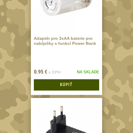
MONTÁŽE PRO
OPTIKU
(596)
Adaptéry a risery
40
Adaptér pro 3xAA baterie pro
Boční montáže
11
nabíječky s funkcí Power Bank
Montáže pro
optiku
179
1" Picatinny
0.95
€
s DPH
NA SKLADE
45
1" Dovetail
13
KÚPIŤ
30mm Picatinny
47
30mm Dovetail
14
34mm
31
Montáže pre