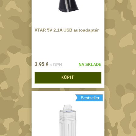
elektroniku
67
Pouzdra a kapsy na
suchý zip
95
XTAR 5V 2.1A USB autoadaptér
Stehenní pouzdra
29
Pouzdra na svítilny
2
Puzdrá na mapy
24
3.95
€
s DPH
NA SKLADE
Cestovné púzdra
29
KÚPIŤ
Peněženky
15
Doplňky
378
Bestseller
Ramenní popruhy a
vycpávky
10
Karabiny a přezky
75
Kroužky, šňůrky,