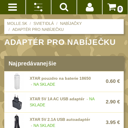
0
Akce!
Výrobca:
MOLLE.SK
SVIETIDLÁ
NABÍJAČKY
Prihlásenie
ADAPTÉR PRO NABÍJEČKU
XTAR
BATOHY
(228)
ADAPTÉR PRO NABÍJEČKU
(8)
Registrácia
Méně než 10 L
14
Zrušiť
Doprava
vybrané
10 - 20 L
a
Najpredávanejšie
32
parametre
platba
20 - 30 L
101
XTAR pouzdro na baterie 18650
Obchodné
0.60
€
Nad 30 L
-
NA SKLADE
podmienky
74
Batohy přes
Vrátenie
XTAR 5V 1A AC USB adaptér
-
NA
2.90
€
rameno
do
SKLADE
17
14
Turistické a
dní
XTAR 5V 2.1A USB autoadaptér
expediční
3.95
€
38
-
NA SKLADE