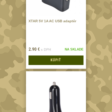
Odhazováky
39
Speciální pouzdra
I
157
XTAR 5V 1A AC USB adaptér
Speciální pouzdra
II
33
Speciální pouzdra
2.90
€
s DPH
NA SKLADE
III
12
KÚPIŤ
Pouzdra na láhev
42
Pouzdra na toaletní
potřeby
3
Pouzdra na
lékárničku
48
Pouzdra na