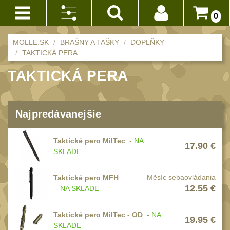
0
Akce!
Výrobca:
MOLLE.SK
BRAŠNY A TAŠKY
DOPLŇKY
Prihlásenie
TAKTICKÁ PERA
MilTec
BATOHY
(228)
TAKTICKÁ PERA
(3)
Registrácia
Méně než 10 L
Nite
14
Doprava
Ize
10 - 20 L
a
Najpredávanejšie
32
(1)
platba
20 - 30 L
MFH
101
Taktické pero MilTec
-
NA
Obchodné
17.90
€
(1)
Nad 30 L
SKLADE
podmienky
74
Batohy přes
Vrátenie
Měsíc sebaovládania
Taktické pero MFH
rameno
12.55
€
do
-
NA SKLADE
17
Zrušiť
14
vybrané
Turistické a
dní
Taktické pero MilTec - OD
-
NA
parametre
expediční
19.95
€
38
SKLADE