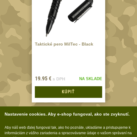
kolimátory
27
Ostatní
13
Montáže na hlaveň
3
Montáže pro
svítilny
Taktické pero MilTec - Black
18
Předpažbí
56
Pre AK
11
19.95
€
Pre M4/AR15
s DPH
NA SKLADE
29
Ostatní
KÚPIŤ
14
Pažby
51
Raily, lišty, krytky
Nastavenie cookies. Aby e-shop fungoval, ako ste zvyknutí.
66
Zobraziť podľa
1-5 z 5
Přední rukojeti
Aby náš web ďalej fungoval tak, ako ho poznáte, ukladáme a pristupujeme k
50
informáciám z vášho zariadenia a spracovávame údaje o vašom správaní na