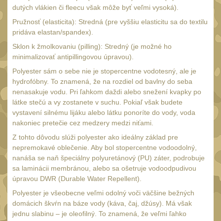
s čepeľou 10-11 cm
27
dutých vlákien či fleecu však môže byť veľmi vysoká).
s čepeľou 12-14 cm
16
Pružnosť (elasticita): Stredná (pre vyššiu elasticitu sa do textilu
pridáva elastan/spandex).
s čepeľou 15-16 cm
11
Sklon k žmolkovaniu (pilling): Stredný (je možné ho
s čepeľou od 17 cm
12
minimalizovať antipillingovou úpravou).
Zatváracie nože
Polyester sám o sebe nie je stopercentne vodotesný, ale je
60
hydrofóbny. To znamená, že na rozdiel od bavlny do seba
S pevnou čepeľou
nenasakuje vodu. Pri ľahkom daždi alebo snežení kvapky po
64
látke stečú a vy zostanete v suchu. Pokiaľ však budete
Motýlikové nože
9
vystavení silnému lijáku alebo látku ponoríte do vody, voda
Tréningové cvičné
nakoniec pretečie cez medzery medzi niťami.
nože
Z tohto dôvodu slúži polyester ako ideálny základ pre
8
nepremokavé oblečenie. Aby bol stopercentne vodoodolný,
Farebné nože
38
nanáša se naň špeciálny polyuretánový (PU) záter, podrobuje
sa laminácii membránou, alebo sa ošetruje vodoodpudivou
Nože na krk
7
úpravou DWR (Durable Water Repellent).
Záchranárske nože
36
Polyester je všeobecne veľmi odolný voči väčšine bežných
domácich škvŕn na báze vody (káva, čaj, džúsy). Má však
Nože na prežitie
6
jednu slabinu – je oleofilný. To znamená, že veľmi ľahko