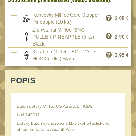
Doporučené príslušenstvo (všetko skladom):
Peněženky
15
Doplňky
Koncovky MilTec Cord Stopper
378
3.95
€
Pineapple (10 ks.)
Ramenní popruhy a
Zip vytahuj MilTec RING
vycpávky
10
2.90
€
PULLER PINEAPPLE (5 ks)
Karabiny a přezky
Black
75
Karabina MilTec TACTICAL S-
Kroužky, šňůrky,
3.95
€
HOOK (10ks) Black
koncovky
25
Nášivky
105
POPIS
Samonavíjecí držáky
1
Zámky
1
Nepromokavý potahy a
Batoh dětský MilTec US ASSAULT KIDS
vaky
18
Kod 140011
Adaptéry
33
Dětský batoh vycházející z klasického taktického
Taktická pera
útočného batohu Assault Pack.
5