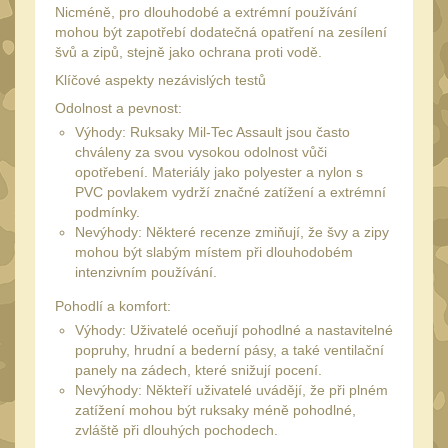
34mm
31
Nicméně, pro dlouhodobé a extrémní používání
mohou být zapotřebí dodatečná opatření na zesílení
Montáže pre kolimátory
švů a zipů, stejně jako ochrana proti vodě.
27
Klíčové aspekty nezávislých testů
Ostatní
13
Odolnost a pevnost:
Montáže na hlaveň
Výhody: Ruksaky Mil-Tec Assault jsou často
3
chváleny za svou vysokou odolnost vůči
Montáže pro svítilny
18
opotřebení. Materiály jako polyester a nylon s
PVC povlakem vydrží značné zatížení a extrémní
Předpažbí
56
podmínky.
Nevýhody: Některé recenze zmiňují, že švy a zipy
Pre AK
11
mohou být slabým místem při dlouhodobém
Pre M4/AR15
intenzivním používání.
29
Ostatní
Pohodlí a komfort:
14
Výhody: Uživatelé oceňují pohodlné a nastavitelné
Pažby
51
popruhy, hrudní a bederní pásy, a také ventilační
panely na zádech, které snižují pocení.
Raily, lišty, krytky
66
Nevýhody: Někteří uživatelé uvádějí, že při plném
Přední rukojeti
zatížení mohou být ruksaky méně pohodlné,
50
zvláště při dlouhých pochodech.
Zadní rukojeti