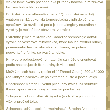
vlákno láme svetlo podobne ako prírodný hodváb, čím získava
Nepromokavý potahy a
luxusný lesk a hladký omak.
vaky
18
Duté vlákna ako alternatíva peria: Výrobou vlákien s dutým
Adaptéry
vnútrom vzniká dokonalá termoizolačná výplň do búnd a
33
spacákov. Na rozdiel od peria je plne alergicky neutrálna a
Taktická pera
výrobky je možné bez obáv prať v práčke.
5
Láhve
Extrémne jemné mikrovlákna: Moderné technológie dokážu
16
vyrobiť polyesterové mikrovlákno, ktoré má len štvrtinu hrúbky
Lékárničky
priemerného bavlneného vlákna. Tkaniny sú potom
17
neuveriteľne ľahké, splývavé a hebké.
Na přežití
26
Pri výbere polyesterového materiálu sa môžete orientovať
Darčekové poukazy
podľa nasledujúcich štandardných vlastností:
22
Ostatní
Možný rozsah hustoty (počet nití / Thread Count): 200 až 1000
43
(od ľahkých podšívok až po extrémne husté a pevné látky).
NOŽE A MULTITOOLY
(165)
Priedušnosť materiálu: Veľmi priedušný (záleží na štruktúre
tkania; športové sieťoviny sú vysoko priedušné).
s čepeľou do 7 cm
15
Schopnosť odvodu vlhkosti: Vysoká (voda kĺže po povrchu
s čepeľou 8-9 cm
vlákna preč od tela).
56
Schopnosť udržať teplo (termoizolácia): Stredná (v podobe