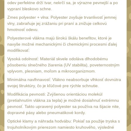
odev perfektne drží tvar, nekrčí sa, je výrazne pevnejší a po
Čepice, kukly, šátky
50
vypraní bleskovo schne.
Šiltovky
29
Zmes polyester + vlna: Polyester zvyšuje trvanlivosť jemnej
vlny, zabraňuje jej zrážaniu pri praní a znižuje celkovú
Chrániče sluchu
7
hmotnosť odevu.
Ostatní
Polyesterové vlákna majú širokú škálu benefitov, ktoré je
40
navyše možné mechanickými či chemickými procesmi ďalej
DOPLŇKY
(398)
modifikovať:
Vysoká odolnosť: Materiál skvele odoláva dlhodobému
Ramenní popruhy a
pôsobeniu slnečného žiarenia (UV stabilita), poveternostným
vycpávky
10
vplyvom, plesniam, moľom a mikroorganizmom.
Karabiny a přezky
75
Minimálna navlhnavosť: Vlákno neabsorbuje vlhkosť dovnútra
svojej štruktúry, čo je kľúčové pre rýchle schnutie.
Kroužky, šňůrky,
koncovky
Modifikácia pevnosti: Zvýšenou orientáciou molekúl
25
(pretiahnutím vlákna za tepla) je možné dosiahnuť extrémnu
Nášivky
pevnosť. Takto upravený polyester sa používa na šijacie nite,
104
dopravné pásy alebo pneumatikové kordy.
Samonavíjecí držáky
1
Optické klamy a náhrada hodvábu: Pokiaľ sa použije tryska s
Zámky
trojuholníkovým prierezom namiesto kruhového, výsledné
1