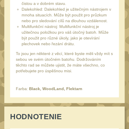
Náradie a nástroje
34
čistou a v dobrém stavu.
Dalekohled: Dalekohled je užitečným nástrojem v
AR15
19
mnoha situacích. Může být použit pro průzkum
AK47
nebo pro sledování cílů na dlouhou vzdálenost.
9
Multifunkční nástroj: Multifunkční nástroj je
.22
7
užitečnou položkou pro váš útočný batoh. Může
být použit pro různé úkoly, jako je otevírání
.223 (5.56mm)
9
plechovek nebo řezání drátu.
.243 .260 (6.5mm)
7
To jsou jen některé z věcí, které byste měli vždy mít s
.270 .280 (7mm)
sebou ve svém útočném batohu. Dodržováním
7
těchto rad se můžete ujistit, že máte všechno, co
.30 .308 (7.62mm)
potřebujete pro úspěšnou misi.
11
12GA, 20GA
10
.40 .41
Farba:
Black, WoodLand, Flektarn
6
.44 .45
6
.357 .38 (9mm)
7
HODNOTENIE
1911
6