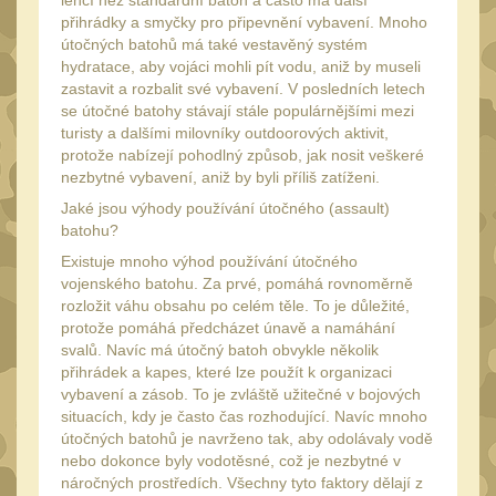
lehčí než standardní batoh a často má další
Monokuláry
5
přihrádky a smyčky pro připevnění vybavení. Mnoho
útočných batohů má také vestavěný systém
Kolimátory
53
hydratace, aby vojáci mohli pít vodu, aniž by museli
Zvětšovací moduly
zastavit a rozbalit své vybavení. V posledních letech
5
se útočné batohy stávají stále populárnějšími mezi
LPVO
turisty a dalšími milovníky outdoorových aktivit,
21
protože nabízejí pohodlný způsob, jak nosit veškeré
Na vzduchovku
15
nezbytné vybavení, aniž by byli příliš zatíženi.
Na kuše
Jaké jsou výhody používání útočného (assault)
2
batohu?
Velký oční reliéf
1
Existuje mnoho výhod používání útočného
vojenského batohu. Za prvé, pomáhá rovnoměrně
Na dlouhé
rozložit váhu obsahu po celém těle. To je důležité,
vzdálenosti
13
protože pomáhá předcházet únavě a namáhání
Multi-range
svalů. Navíc má útočný batoh obvykle několik
33
přihrádek a kapes, které lze použít k organizaci
Krátka a střední
vybavení a zásob. To je zvláště užitečné v bojových
vzdálenost
situacích, kdy je často čas rozhodující. Navíc mnoho
16
útočných batohů je navrženo tak, aby odolávaly vodě
Príslušenstvo pre
nebo dokonce byly vodotěsné, což je nezbytné v
optiku
náročných prostředích. Všechny tyto faktory dělají z
9