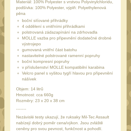
Láhve
Materiál: 100% Polyester s vrstvou Polyvinylchloridu,
16
podšívka: 100% Polyester, výplň: Polyethylenová
Lékárničky
pěna
17
boční síťované přihrádky
Na přežití
26
4 oddělení s vnitřními přihrádkami
Ostatní
polstrovaná zádazapínání na zdrhovadla
44
MOLLE vazba pro připevnění dodatečné drobné
MONTÁŽE PRO OPTIKU
výstrojepo
gumovaná vnitřní část batohu
(596)
nastavitelné polstrované ramenní popruhy
Adaptéry a risery
boční kompresní popruhy
40
v příslušenství MOLLE kompatibilní karabina
Boční montáže
Velcro panel s vyšitou tygří hlavou pro připevnění
11
nášívek
Montáže pro optiku
179
Objem: 14 litrů
1" Picatinny
45
Hmotnost: cca 660g
Rozměry: 23 x 20 x 38 cm
1" Dovetail
13
-------
30mm Picatinny
47
Nezávislé testy ukazují, že ruksaky Mil-Tec Assault
30mm Dovetail
nabízejí dobrý poměr cena/výkon. Jsou zvláště
14
ceněny pro svou pevnost, funkčnost a pohodlí.