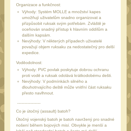
20
Organizace a funkčnost:
Mechanická mířidla
Výhody: Systém MOLLE a množství kapes
30
umožňují uživatelům snadno organizovat a
Dvojnožky
39
přizpůsobit ruksak svým potřebám. Zvláště je
oceňován snadný přístup k hlavním oddílům a
Dvojnožky na hlaveň
2
dalším kapsám.
Dvojnožky pro picatinny
Nevýhody: V některých případech uživatelé
považují objem ruksaku za nedostatečný pro delší
25
expedice.
Dvojnožky pro M-LOK
9
Voděodolnost:
Dvojnožky pro Keymod
Výhody: PVC povlak poskytuje dobrou ochranu
2
proti vodě a ruksak odolává krátkodobému dešti.
Nevýhody: V podmínkách silného a
Dvojnožky na otočný
dlouhotrvajícího deště může vnitřní část ruksaku
čep
15
přesto navlhnout.
Popruhy a poutka
40
----------------
Príslušenstvo
Co je útočný (assault) batoh?
18
Útočný vojenský batoh je batoh navržený pro snadné
OPTIKY
(146)
nošení během bojových misí. Obvykle je menší a