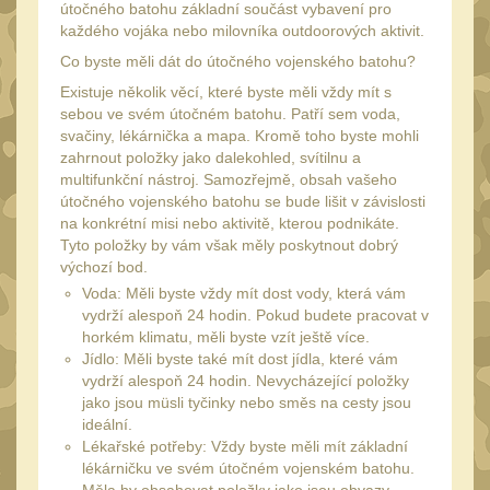
útočného batohu základní součást vybavení pro
UTG
každého vojáka nebo milovníka outdoorových aktivit.
45
Co byste měli dát do útočného vojenského batohu?
Accushot
7
Existuje několik věcí, které byste měli vždy mít s
Accushot Tactical
9
sebou ve svém útočném batohu. Patří sem voda,
svačiny, lékárnička a mapa. Kromě toho byste mohli
Accushot Precision
3
zahrnout položky jako dalekohled, svítilnu a
Hunter
multifunkční nástroj. Samozřejmě, obsah vašeho
6
útočného vojenského batohu se bude lišit v závislosti
BugBuster
4
na konkrétní misi nebo aktivitě, kterou podnikáte.
Tyto položky by vám však měly poskytnout dobrý
Kolimátory
16
výchozí bod.
Schmidt&Bender
Voda: Měli byste vždy mít dost vody, která vám
3
vydrží alespoň 24 hodin. Pokud budete pracovat v
Delta Optical
2
horkém klimatu, měli byste vzít ještě více.
Jídlo: Měli byste také mít dost jídla, které vám
Sightmark
19
vydrží alespoň 24 hodin. Nevycházející položky
jako jsou müsli tyčinky nebo směs na cesty jsou
Vector Optics
5
ideální.
Lékařské potřeby: Vždy byste měli mít základní
ČIŠTĚNÍ A ÚDRŽBA
(67)
lékárničku ve svém útočném vojenském batohu.