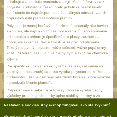
Multitooly
priťahuje a absorbuje mastnotu a oleje. Mastné škvrny sa z
12
polyesteru odstraňujú ťažko, preto je kritické ošetriť takéto
Doplnky
znečistenie čo najskôr pomocou špeciálnych odmasťovacích
8
prípravkov ešte pred samotným praním.
Polyester je menej horľavý než prírodné materiály ako bavlna
alebo ľan, ale napriek tomu sa môže vznietiť. Jeho správanie
pri kontakte s ohňom je špecifické pre plasty: nezhorí na
popol, ale škvarí sa, taví a zmršťuje sa preč od plameňa.
Tekutý roztavený polyester môže spôsobiť vážne popáleniny
kože. Pri horení tiež uvoľňuje čierny dym a škodlivé chemické
výpary.
Pre špecifické účely (detské pyžamá, závesy, čalúnenie vo
verejných priestoroch) sa preto vyrába polyester so zníženou
horľavosťou. Ten je ošetrený retardérmi horenia, ktoré výrazne
obmedzujú šírenie plameňa.
Polyester sám o sebe nie je toxický. Hoci sa vyrába z ropy,
výsledný produkt je chemicky úplne stabilný, inertný a za
bežných podmienok neuvoľňuje žiadne škodlivé látky. Je
Nastavenie cookies. Aby e-shop fungoval, ako ste zvyknutí.
bezpečný pre ľudskú pokožku a nespôsobuje alergické
reakcie, čo z neho robí ideálny materiál aj pre zdravotnícke
Aby náš web ďalej fungoval tak, ako ho poznáte, ukladáme a pristupujeme k