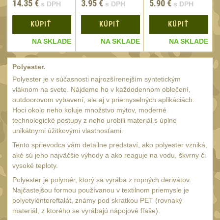
AA/AAA/14500 Li-Ion
14.35
€
3.95
€
5.90
€
s DPH
s DPH
s DPH
baterie
2
KÚPIŤ
KÚPIŤ
KÚPIŤ
Svítilny pro 18650
baterie
E
NA SKLADE
NA SKLADE
NA SKLADE
5
Svítilny pro
Polyester.
CR123A/16340 Li-Ion
Polyester je v súčasnosti najrozšírenejším syntetickým
baterie
3
vláknom na svete. Nájdeme ho v každodennom oblečení,
Kapesní svítilny
outdoorovom vybavení, ale aj v priemyselných aplikáciách.
4
Hoci okolo neho koluje množstvo mýtov, moderné
Svietidlá s magnetom
technologické postupy z neho urobili materiál s úplne
2
unikátnymi úžitkovými vlastnosťami.
Potápačské svietidlá
2
Tento sprievodca vám detailne predstaví, ako polyester vzniká,
Laserové značkovače
aké sú jeho najväčšie výhody a ako reaguje na vodu, škvrny či
9
vysoké teploty.
Nabíjačky
17
Polyester je polymér, ktorý sa vyrába z ropných derivátov.
Adaptér pro nabíječku
Najčastejšou formou používanou v textilnom priemysle je
8
polyetyléntereftalát, známy pod skratkou PET (rovnaký
Akumulátory a baterie
7
materiál, z ktorého se vyrábajú nápojové fľaše).