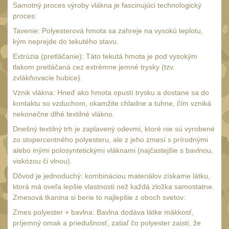
18650
1
Samotný proces výroby vlákna je fascinujúci technologický
proces:
14500 / AA / AAA
4
Tavenie: Polyesterová hmota sa zahreje na vysokú teplotu,
16340 a CR123
1
kým neprejde do tekutého stavu.
Držiaky a
Extrúzia (pretláčanie): Táto tekutá hmota je pod vysokým
príslušenstvo
tlakom pretláčaná cez extrémne jemné trysky (tzv.
27
zvlákňovacie hubice).
Náhradné diely
7
Vznik vlákna: Hneď ako hmota opustí trysku a dostane sa do
OBLEČENIE
kontaktu so vzduchom, okamžite chladne a tuhne, čím vzniká
(297)
nekonečne dlhé textilné vlákno.
Nosiče plátů a vesty
Dnešný textilný trh je zaplavený odevmi, ktoré nie sú vyrobené
18
zo stopercentného polyesteru, ale z jeho zmesí s prírodnými
Prilby
4
alebo inými polosyntetickými vláknami (najčastejšie s bavlnou,
viskózou či vlnou).
Opasky
24
Dôvod je jednoduchý: kombináciou materiálov získame látku,
Chrániče
10
ktorá má oveľa lepšie vlastnosti než každá zložka samostatne.
Zmesová tkanina si berie to najlepšie z oboch svetov:
Nášivky
104
Zmes polyester + bavlna: Bavlna dodáva látke mäkkosť,
Ponča a pláštěnky
11
príjemný omak a priedušnosť, zatiaľ čo polyester zaistí, že