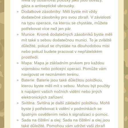
Měla by obsahovat položky jako jsou obvazy,
Čištění
39
gáza a antiseptické ubrousky.
AR15
Dodatkové zásobníky: Měli byste mít vždy
14
dodatečné zásobníky pro svou zbraň. V závislosti
AK47
na typu operace, na kterou se chystáte, můžete
10
potřebovat více než jen pár.
.22
10
Munice: Kromě dodatečných zásobníků byste měli
mít také s sebou dodatečnou munici. To je zvláště
.223 (5.56mm)
9
důležité, pokud se chystáte na dlouhodobou misi
.243 .260 (6.5mm)
nebo pokud budete pracovat v nepřátelském
7
prostředí.
.270 .280 (7mm)
8
Mapa: Mapa je základním prvkem pro každou
vojenskou nebo policejní operaci. Pomůže vám
.30 .308 (7.62mm)
10
navigovat ve neznámém terénu.
12GA, 20GA
Baterie: Baterie jsou také důležitou položkou,
14
kterou byste měli mít s sebou. Mohou být použity
.40 .41
11
k napájení vašich nočních vidění nebo jiných
elektronických zařízení.
.44 .45
12
Svítilna: Svítilna je další základní položkou. Mohli
.357 .38 (9mm)
byste ji potřebovat k vidění v podmínkách se
12
špatným osvětlením nebo k signalizaci o pomoc.
1911
Sada na čištění a olej: Sada na čištění a olej jsou
9
také důležité. Pomohou vám udržet vaši zbraň