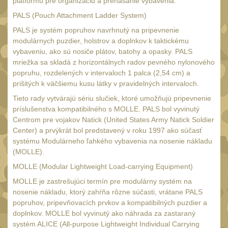
platformu pre organizáciu a prenášanie vybavenia.
18650
1
PALS (Pouch Attachment Ladder System)
14500 / AA / AAA
4
PALS je systém popruhov navrhnutý na pripevnenie
16340 a CR123
1
modulárnych puzdier, holstrov a doplnkov k taktickému
vybaveniu, ako sú nosiče plátov, batohy a opasky. PALS
Držiaky a
mriežka sa skladá z horizontálnych radov pevného nylonového
príslušenstvo
27
popruhu, rozdelených v intervaloch 1 palca (2,54 cm) a
Náhradné diely
prišitých k väčšiemu kusu látky v pravidelných intervaloch.
7
Tieto rady vytvárajú sériu slučiek, ktoré umožňujú pripevnenie
OBLEČENIE
(297)
príslušenstva kompatibilného s MOLLE. PALS bol vyvinutý
Centrom pre vojakov Natick (United States Army Natick Soldier
Nosiče plátů a vesty
18
Center) a prvýkrát bol predstavený v roku 1997 ako súčasť
systému Modulárneho ľahkého vybavenia na nosenie nákladu
Prilby
4
(MOLLE).
Opasky
24
MOLLE (Modular Lightweight Load-carrying Equipment)
Chrániče
MOLLE je zastrešujúci termín pre modulárny systém na
10
nosenie nákladu, ktorý zahŕňa rôzne súčasti, vrátane PALS
Nášivky
popruhov, pripevňovacích prvkov a kompatibilných puzdier a
104
doplnkov. MOLLE bol vyvinutý ako náhrada za zastaraný
Ponča a pláštěnky
11
systém ALICE (All-purpose Lightweight Individual Carrying