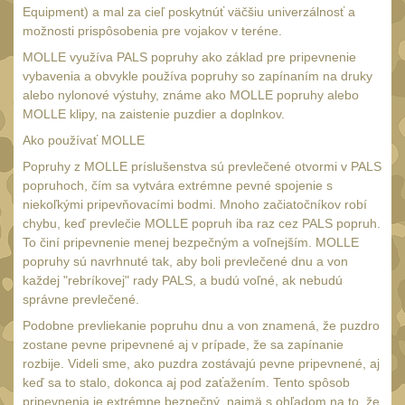
Čepice, kukly, šátky
Equipment) a mal za cieľ poskytnúť väčšiu univerzálnosť a
50
možnosti prispôsobenia pre vojakov v teréne.
Šiltovky
29
MOLLE využíva PALS popruhy ako základ pre pripevnenie
vybavenia a obvykle používa popruhy so zapínaním na druky
Chrániče sluchu
7
alebo nylonové výstuhy, známe ako MOLLE popruhy alebo
Ostatní
MOLLE klipy, na zaistenie puzdier a doplnkov.
40
Ako používať MOLLE
DOPLŇKY
(398)
Popruhy z MOLLE príslušenstva sú prevlečené otvormi v PALS
Ramenní popruhy a
popruhoch, čím sa vytvára extrémne pevné spojenie s
vycpávky
niekoľkými pripevňovacími bodmi. Mnoho začiatočníkov robí
10
chybu, keď prevlečie MOLLE popruh iba raz cez PALS popruh.
Karabiny a přezky
To činí pripevnenie menej bezpečným a voľnejším. MOLLE
75
popruhy sú navrhnuté tak, aby boli prevlečené dnu a von
Kroužky, šňůrky,
každej "rebríkovej" rady PALS, a budú voľné, ak nebudú
koncovky
25
správne prevlečené.
Nášivky
Podobne prevliekanie popruhu dnu a von znamená, že puzdro
104
zostane pevne pripevnené aj v prípade, že sa zapínanie
Samonavíjecí držáky
rozbije. Videli sme, ako puzdra zostávajú pevne pripevnené, aj
1
keď sa to stalo, dokonca aj pod zaťažením. Tento spôsob
Zámky
1
pripevnenia je extrémne bezpečný, najmä s ohľadom na to, že