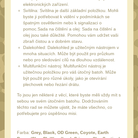
Náradie a nástroje
34
elektronických zařízení.
Svítilna: Svítilna je další základní položkou. Mohli
AR15
19
byste ji potřebovat k vidění v podmínkách se
AK47
špatným osvětlením nebo k signalizaci o
9
pomoc.Sada na čištění a olej: Sada na čištění a
.22
7
olej jsou také důležité. Pomohou vám udržet vaši
zbraň čistou a v dobrém stavu.
.223 (5.56mm)
9
Dalekohled: Dalekohled je užitečným nástrojem v
.243 .260 (6.5mm)
mnoha situacích. Může být použit pro průzkum
7
nebo pro sledování cílů na dlouhou vzdálenost.
.270 .280 (7mm)
7
Multifunkční nástroj: Multifunkční nástroj je
užitečnou položkou pro váš útočný batoh. Může
.30 .308 (7.62mm)
11
být použit pro různé úkoly, jako je otevírání
12GA, 20GA
plechovek nebo řezání drátu.
10
.40 .41
To jsou jen některé z věcí, které byste měli vždy mít s
6
sebou ve svém útočném batohu. Dodržováním
.44 .45
těchto rad se můžete ujistit, že máte všechno, co
6
potřebujete pro úspěšnou misi.
.357 .38 (9mm)
7
1911
6
Farba:
Grey, Black, OD Green, Coyote, Earth