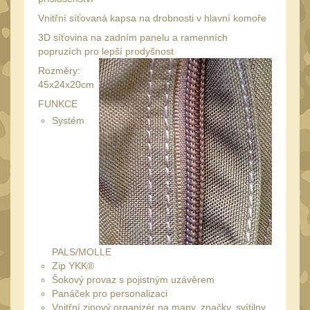
34mm
31
Vnitřní síťovaná kapsa na drobnosti v hlavní komoře
Montáže pre kolimátory
3D síťovina na zadním panelu a ramenních
27
popruzích pro lepší prodyšnost
Ostatní
13
Rozměry:
45x24x20cm
Montáže na hlaveň
3
FUNKCE
Montáže pro svítilny
18
Systém
Předpažbí
56
Pre AK
11
Pre M4/AR15
29
Ostatní
14
Pažby
51
PALS/MOLLE
Raily, lišty, krytky
66
Zip YKK®
Šokový provaz s pojistným uzávěrem
Přední rukojeti
50
Panáček pro personalizaci
Zadní rukojeti
Vnitřní zipový organizér na mapy, značky, svítilny