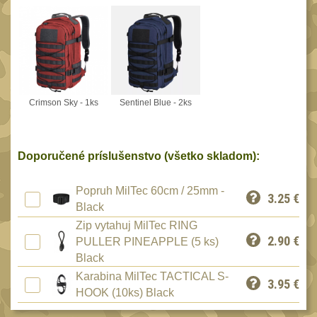
Speciální pouzdra III
12
Pouzdra na láhev
42
Pouzdra na toaletní
potřeby
3
Pouzdra na
Crimson Sky - 1ks
Sentinel Blue - 2ks
lékárničku
48
Pouzdra na
Doporučené príslušenstvo (všetko skladom):
elektroniku
67
Pouzdra a kapsy na
Popruh MilTec 60cm / 25mm -
3.25
€
suchý zip
95
Black
Stehenní pouzdra
Zip vytahuj MilTec RING
29
2.90
€
PULLER PINEAPPLE (5 ks)
Pouzdra na svítilny
2
Black
Puzdrá na mapy
Karabina MilTec TACTICAL S-
24
3.95
€
HOOK (10ks) Black
Cestovné púzdra
29