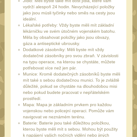
Jídlo: Měli byste také mít dost jídla, které vám
Čištění
39
vydrží alespoň 24 hodin. Nevycházející položky
AR15
jako jsou müsli tyčinky nebo směs na cesty jsou
14
ideální.
AK47
10
Lékařské potřeby: Vždy byste měli mít základní
lékárničku ve svém útočném vojenském batohu.
.22
10
Měla by obsahovat položky jako jsou obvazy,
.223 (5.56mm)
gáza a antiseptické ubrousky.
9
Dodatkové zásobníky: Měli byste mít vždy
.243 .260 (6.5mm)
dodatečné zásobníky pro svou zbraň. V závislosti
7
na typu operace, na kterou se chystáte, můžete
.270 .280 (7mm)
8
potřebovat více než jen pár.
Munice: Kromě dodatečných zásobníků byste měli
.30 .308 (7.62mm)
10
mít také s sebou dodatečnou munici. To je zvláště
12GA, 20GA
důležité, pokud se chystáte na dlouhodobou misi
14
nebo pokud budete pracovat v nepřátelském
.40 .41
11
prostředí.
Mapa: Mapa je základním prvkem pro každou
.44 .45
12
vojenskou nebo policejní operaci. Pomůže vám
.357 .38 (9mm)
navigovat ve neznámém terénu.
12
Baterie: Baterie jsou také důležitou položkou,
1911
9
kterou byste měli mít s sebou. Mohou být použity
k napájení vašich nočních vidění nebo jiných