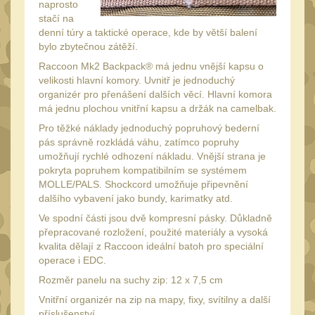
Láhve
naprosto
16
stačí na
Lékárničky
denní túry a taktické operace, kde by větší balení
17
bylo zbytečnou zátěží.
Na přežití
26
Raccoon Mk2 Backpack® má jednu vnější kapsu o
Ostatní
velikosti hlavní komory. Uvnitř je jednoduchý
44
organizér pro přenášení dalších věcí. Hlavní komora
MONTÁŽE PRO OPTIKU
má jednu plochou vnitřní kapsu a držák na camelbak.
(596)
Pro těžké náklady jednoduchý popruhový bederní
pás správně rozkládá váhu, zatímco popruhy
Adaptéry a risery
40
umožňují rychlé odhození nákladu. Vnější strana je
pokryta popruhem kompatibilním se systémem
Boční montáže
11
MOLLE/PALS. Shockcord umožňuje připevnění
Montáže pro optiku
dalšího vybavení jako bundy, karimatky atd.
179
Ve spodní části jsou dvě kompresní pásky. Důkladně
1" Picatinny
45
přepracované rozložení, použité materiály a vysoká
1" Dovetail
kvalita dělají z Raccoon ideální batoh pro speciální
13
operace i EDC.
30mm Picatinny
47
Rozměr panelu na suchy zip: 12 x 7,5 cm
30mm Dovetail
14
Vnitřní organizér na zip na mapy, fixy, svítilny a další
příslušenství