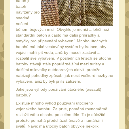
batoh je
Monokuláry
5
batoh
navržený pro
Kolimátory
53
snadné
Zvětšovací moduly
nošení
5
během bojových misí. Obvykle je menší a lehčí než
LPVO
standardní batoh a často má další přihrádky a
21
smyčky pro připevnění vybavení. Mnoho útočných
Na vzduchovku
15
batohů má také vestavěný systém hydratace, aby
vojáci mohli pít vodu, aniž by museli zastavit a
Na kuše
2
rozbalit své vybavení. V posledních letech se útočné
Velký oční reliéf
batohy stávají stále populárnějšími mezi turisty a
1
dalšími milovníky outdoorových aktivit, protože
Na dlouhé
nabízejí pohodlný způsob, jak nosit veškeré nezbytné
vzdálenosti
vybavení, aniž by byli příliš zatíženi.
13
Jaké jsou výhody používání útočného (assault)
Multi-range
33
batohu?
Krátka a střední
Existuje mnoho výhod používání útočného
vzdálenost
vojenského batohu. Za prvé, pomáhá rovnoměrně
16
rozložit váhu obsahu po celém těle. To je důležité,
Príslušenstvo pre
protože pomáhá předcházet únavě a namáhání
optiku
svalů. Navíc má útočný batoh obvykle několik
9