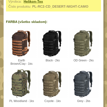
Výrobca:
Helikon-Tex
Reklamácia
Číslo produktu:
PL-RC2-CD_DESERT-NIGHT-CAMO
BRAŠNY A TAŠKY
(1190)
Kontakty
Brašny
50
Stav
FARBA (všetko skladom):
Univerzalní tašky
objednávky
62
Speciální přepravní
tašky
40
Ledvinky
59
Duffle bagy
25
Earth
Black - 2ks
OD Green - 2ks
Brown/Clay - 1ks
Hydratační vaky
10
Organizéry
167
Odhazováky
39
Speciální pouzdra I
157
Speciální pouzdra II
PL Woodland - 1ks
Coyote - 1ks
Grey - 2ks
33