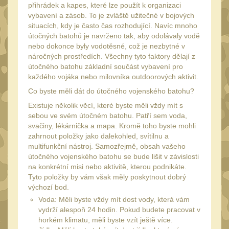
přihrádek a kapes, které lze použít k organizaci
UTG
vybavení a zásob. To je zvláště užitečné v bojových
45
situacích, kdy je často čas rozhodující. Navíc mnoho
Accushot
7
útočných batohů je navrženo tak, aby odolávaly vodě
nebo dokonce byly vodotěsné, což je nezbytné v
Accushot Tactical
9
náročných prostředích. Všechny tyto faktory dělají z
Accushot Precision
útočného batohu základní součást vybavení pro
3
každého vojáka nebo milovníka outdoorových aktivit.
Hunter
6
Co byste měli dát do útočného vojenského batohu?
BugBuster
4
Existuje několik věcí, které byste měli vždy mít s
sebou ve svém útočném batohu. Patří sem voda,
Kolimátory
16
svačiny, lékárnička a mapa. Kromě toho byste mohli
Schmidt&Bender
zahrnout položky jako dalekohled, svítilnu a
3
multifunkční nástroj. Samozřejmě, obsah vašeho
Delta Optical
útočného vojenského batohu se bude lišit v závislosti
2
na konkrétní misi nebo aktivitě, kterou podnikáte.
Sightmark
19
Tyto položky by vám však měly poskytnout dobrý
výchozí bod.
Vector Optics
5
Voda: Měli byste vždy mít dost vody, která vám
ČIŠTĚNÍ A ÚDRŽBA
vydrží alespoň 24 hodin. Pokud budete pracovat v
(67)
horkém klimatu, měli byste vzít ještě více.