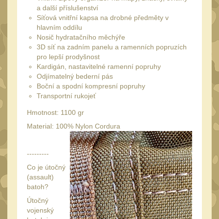
20
a další příslušenství
Mechanická mířidla
Síťová vnitřní kapsa na drobné předměty v
30
hlavním oddílu
Dvojnožky
Nosič hydratačního měchýře
39
3D síť na zadním panelu a ramenních popruzích
Dvojnožky na hlaveň
2
pro lepší prodyšnost
Kardigán, nastavitelné ramenní popruhy
Dvojnožky pro picatinny
Odjímatelný bederní pás
25
Boční a spodní kompresní popruhy
Dvojnožky pro M-LOK
Transportní rukojeť
9
Dvojnožky pro Keymod
Hmotnost: 1100 gr
2
Material: 100% Nylon Cordura
Dvojnožky na otočný
čep
15
---------
Popruhy a poutka
Co je útočný
40
(assault)
Príslušenstvo
batoh?
18
Útočný
OPTIKY
(146)
vojenský