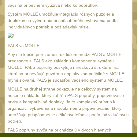
Nepromokavý potahy a
väčšina pripevnení využíva niekoľko popruhov.
vaky
Systém MOLLE umožňuje integráciu rôznych puzdier a
18
doplnkov na vytvorenie prispôsobeného vybavenia podľa
Adaptéry
33
individuálnych potrieb a požiadaviek misie.
Taktická pera
5
Láhve
PALS vs MOLLE
16
Aby ste lepšie porozumeli rozdielom medzi PALS a MOLLE,
Lékárničky
17
predstavte si PALS ako základnú komponentu systému
Na přežití
MOLLE. PALS popruhy poskytujú mriežkovú štruktúru, na
26
ktorú sa pripevňujú puzdra a doplnky kompatibilné s MOLLE.
Darčekové poukazy
Inými slovami, PALS je súčasťou väčšieho systému MOLLE.
22
MOLLE na druhej strane odkazuje na celkový systém na
Ostatní
43
nosenie nákladu, ktorý zahŕňa PALS popruhy, pripevňovacie
NOŽE A MULTITOOLY
prvky a kompatibilné doplnky. Je to komplexný prístup k
(165)
organizácii vybavenia a modulárnemu pripevňovaniu, ktorý
s čepeľou do 7 cm
umožňuje prispôsobenie a škálovateľnosť podľa individuálnych
15
potrieb.
s čepeľou 8-9 cm
56
PALS popruhy zvyčajne prichádzajú v dvoch hlavných
variantoch. Laserom rezané je lacnejšia a nízkoprofilová