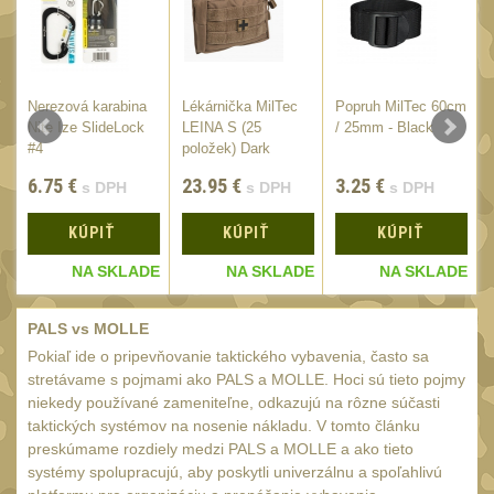
AA/AAA/14500 Li-Ion
baterie
2
Svítilny pro 18650
baterie
5
Nerezová karabina
Lékárnička MilTec
Popruh MilTec 60cm
E
Nite Ize SlideLock
LEINA S (25
/ 25mm - Black
Svítilny pro
/
#4
položek) Dark
CR123A/16340 Li-Ion
Coyote
baterie
6.75
€
23.95
€
3.25
€
s DPH
s DPH
s DPH
3
Kapesní svítilny
4
KÚPIŤ
KÚPIŤ
KÚPIŤ
Svietidlá s magnetom
2
E
NA SKLADE
NA SKLADE
NA SKLADE
Potápačské svietidlá
2
PALS vs MOLLE
Laserové značkovače
9
Pokiaľ ide o pripevňovanie taktického vybavenia, často sa
Nabíjačky
stretávame s pojmami ako PALS a MOLLE. Hoci sú tieto pojmy
17
niekedy používané zameniteľne, odkazujú na rôzne súčasti
Adaptér pro nabíječku
taktických systémov na nosenie nákladu. V tomto článku
8
preskúmame rozdiely medzi PALS a MOLLE a ako tieto
Akumulátory a baterie
7
systémy spolupracujú, aby poskytli univerzálnu a spoľahlivú