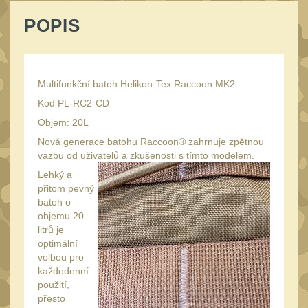
Peněženky
15
POPIS
Doplňky
378
Ramenní popruhy a
vycpávky
10
Multifunkční batoh Helikon-Tex Raccoon MK2
Karabiny a přezky
75
Kod PL-RC2-CD
Kroužky, šňůrky,
Objem: 20L
koncovky
25
Nová generace batohu Raccoon® zahrnuje zpětnou
vazbu od uživatelů a zkušenosti s tímto modelem.
Nášivky
105
Lehký a
Samonavíjecí držáky
1
přitom pevný
batoh o
Zámky
1
objemu 20
Nepromokavý potahy a
litrů je
vaky
optimální
18
volbou pro
Adaptéry
33
každodenní
použití,
Taktická pera
5
přesto