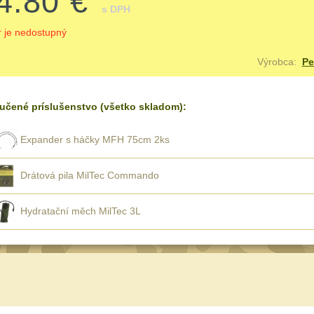
4.80 €
s DPH
r je nedostupný
Výrobca:
Pe
učené príslušenstvo (všetko skladom):
Expander s háčky MFH 75cm 2ks
Drátová pila MilTec Commando
Hydratační měch MilTec 3L