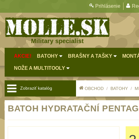
Prihlásenie
Reg
Military specialist
AKCIE!
BATOHY
BRAŠNY A TAŠKY
MONTÁ
NOŽE A MULTITOOLY
Zobraziť katalóg
OBCHOD
BATOHY
M
BATOH HYDRATAČNÍ PENTAGO