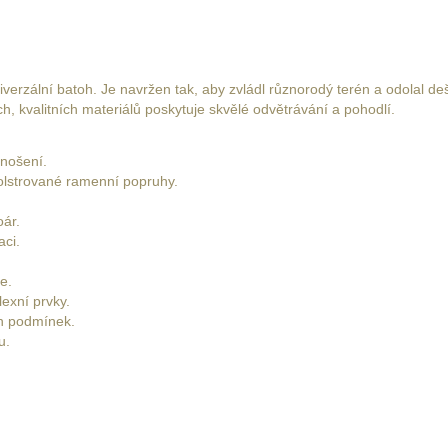
iverzální batoh. Je navržen tak, aby zvládl různorodý terén a odolal
, kvalitních materiálů poskytuje skvělé odvětrávání a pohodlí.
 nošení.
olstrované ramenní popruhy.
oár.
aci.
e.
exní prvky.
ch podmínek.
u.