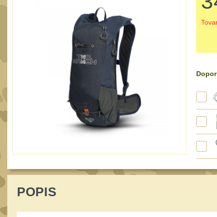
3
Tova
Dopor
POPIS