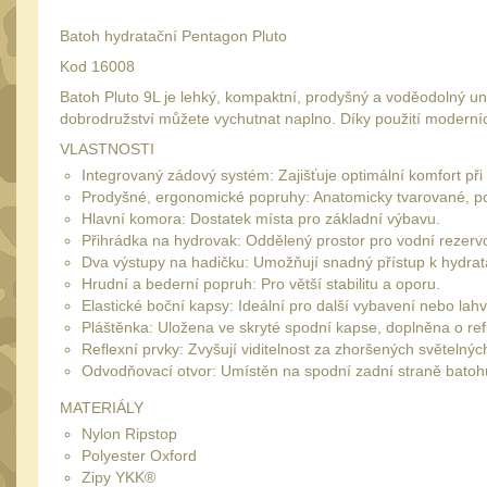
Batoh hydratační Pentagon Pluto
Kod 16008
Batoh Pluto 9L je lehký, kompaktní, prodyšný a voděodolný un
dobrodružství můžete vychutnat naplno. Díky použití moderních
VLASTNOSTI
Integrovaný zádový systém: Zajišťuje optimální komfort při
Prodyšné, ergonomické popruhy: Anatomicky tvarované, p
Hlavní komora: Dostatek místa pro základní výbavu.
Přihrádka na hydrovak: Oddělený prostor pro vodní rezerv
Dva výstupy na hadičku: Umožňují snadný přístup k hydrat
Hrudní a bederní popruh: Pro větší stabilitu a oporu.
Elastické boční kapsy: Ideální pro další vybavení nebo lahv
Pláštěnka: Uložena ve skryté spodní kapse, doplněna o refl
Reflexní prvky: Zvyšují viditelnost za zhoršených světelný
Odvodňovací otvor: Umístěn na spodní zadní straně batoh
MATERIÁLY
Nylon Ripstop
Polyester Oxford
Zipy YKK®