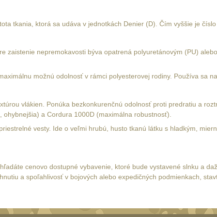
ustota tkania, ktorá sa udáva v jednotkách Denier (D). Čím vyššie je čís
. Pre zaistenie nepremokavosti býva opatrená polyuretánovým (PU) ale
maximálnu možnú odolnosť v rámci polyesterovej rodiny. Používa sa n
túrou vlákien. Ponúka bezkonkurenčnú odolnosť proti predratiu a rozt
, ohybnejšia) a Cordura 1000D (maximálna robustnosť).
nepriestrelné vesty. Ide o veľmi hrubú, husto tkanú látku s hladkým, m
k hľadáte cenovo dostupné vybavenie, ktoré bude vystavené slnku a da
rhnutiu a spoľahlivosť v bojových alebo expedičných podmienkach, stav