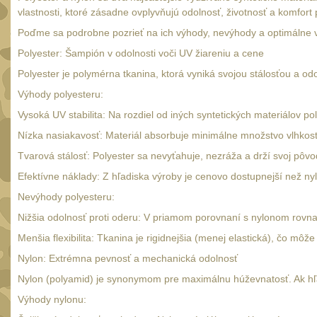
vlastnosti, ktoré zásadne ovplyvňujú odolnosť, životnosť a komfort 
Poďme sa podrobne pozrieť na ich výhody, nevýhody a optimálne vy
Polyester: Šampión v odolnosti voči UV žiareniu a cene
Polyester je polymérna tkanina, ktorá vyniká svojou stálosťou a od
Výhody polyesteru:
Vysoká UV stabilita: Na rozdiel od iných syntetických materiálov 
Nízka nasiakavosť: Materiál absorbuje minimálne množstvo vlhkost
Tvarová stálosť: Polyester sa nevyťahuje, nezráža a drží svoj pôvo
Efektívne náklady: Z hľadiska výroby je cenovo dostupnejší než nyl
Nevýhody polyesteru:
Nižšia odolnosť proti oderu: V priamom porovnaní s nylonom rovn
Menšia flexibilita: Tkanina je rigidnejšia (menej elastická), čo môž
Nylon: Extrémna pevnosť a mechanická odolnosť
Nylon (polyamid) je synonymom pre maximálnu húževnatosť. Ak hľad
Výhody nylonu: