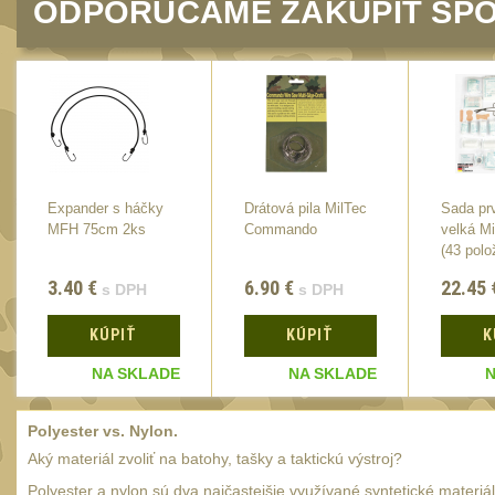
ODPORÚČAME ZAKÚPIŤ SPO
Expander s háčky
Drátová pila MilTec
Sada pr
MFH 75cm 2ks
Commando
velká Mi
(43 polo
3.40
€
6.90
€
22.45
s DPH
s DPH
KÚPIŤ
KÚPIŤ
K
NA SKLADE
NA SKLADE
N
Polyester vs. Nylon.
Aký materiál zvoliť na batohy, tašky a taktickú výstroj?
Polyester a nylon sú dva najčastejšie využívané syntetické materiá