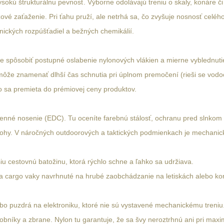
okú štrukturálnu pevnosť. Výborne odolávajú treniu o skaly, konáre či
ové zaťaženie. Pri ťahu pruží, ale netrhá sa, čo zvyšuje nosnosť celéh
nických rozpúšťadiel a bežných chemikálií.
 spôsobiť postupné oslabenie nylonových vlákien a mierne vyblednutie f
 môže znamenať dlhší čas schnutia pri úplnom premočení (rieši se vo
o sa premieta do prémiovej ceny produktov.
denné nosenie (EDC). Tu oceníte farebnú stálosť, ochranu pred slnkom 
atohy. V náročných outdoorových a taktických podmienkach je mechanic
iu cestovnú batožinu, ktorá rýchlo schne a ľahko sa udržiava.
y a cargo vaky navrhnuté na hrubé zaobchádzanie na letiskách alebo ko
lebo puzdrá na elektroniku, ktoré nie sú vystavené mechanickému treniu
obníky a zbrane. Nylon tu garantuje, že sa švy neroztrhnú ani pri ma