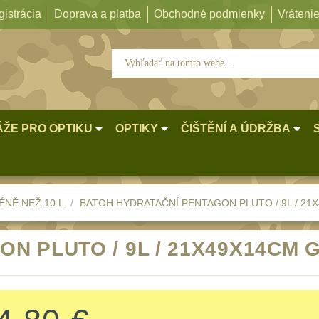
istrácia
Doprava a platba
Obchodné podmienky
Vrátenie
ŽE PRO OPTIKU
OPTIKY
ČIŠTĚNÍ A ÚDRŽBA
ÉNĚ NEŽ 10 L
BATOH HYDRATAČNÍ PENTAGON PLUTO / 9L / 21
N PLUTO / 9L / 21X49X14CM 