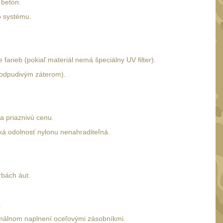
 betón.
o systému.
arieb (pokiaľ materiál nemá špeciálny UV filter).
doodpudivým záterom).
a priaznivú cenu.
ká odolnosť nylonu nenahraditeľná.
rbách áut.
.
ximálnom naplnení oceľovými zásobníkmi.