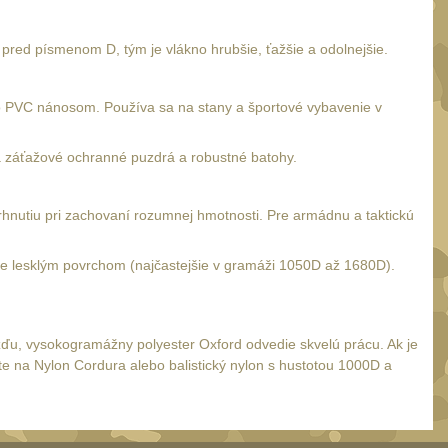
lo pred písmenom D, tým je vlákno hrubšie, ťažšie a odolnejšie.
bo PVC nánosom. Používa sa na stany a športové vybavenie v
a záťažové ochranné puzdrá a robustné batohy.
rhnutiu pri zachovaní rozumnej hmotnosti. Pre armádnu a taktickú
ierne lesklým povrchom (najčastejšie v gramáži 1050D až 1680D).
žďu, vysokogramážny polyester Oxford odvedie skvelú prácu. Ak je
te na Nylon Cordura alebo balistický nylon s hustotou 1000D a