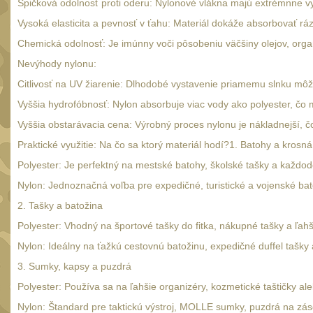
Špičková odolnosť proti oderu: Nylonové vlákna majú extrémnne vys
Vysoká elasticita a pevnosť v ťahu: Materiál dokáže absorbovať ráz
Chemická odolnosť: Je imúnny voči pôsobeniu väčšiny olejov, orga
Nevýhody nylonu:
Citlivosť na UV žiarenie: Dlhodobé vystavenie priamemu slnku môže
Vyššia hydrofóbnosť: Nylon absorbuje viac vody ako polyester, čo
Vyššia obstarávacia cena: Výrobný proces nylonu je nákladnejší, č
Praktické využitie: Na čo sa ktorý materiál hodí?1. Batohy a krosná
Polyester: Je perfektný na mestské batohy, školské tašky a každo
Nylon: Jednoznačná voľba pre expedičné, turistické a vojenské b
2. Tašky a batožina
Polyester: Vhodný na športové tašky do fitka, nákupné tašky a ľahš
Nylon: Ideálny na ťažkú cestovnú batožinu, expedičné duffel tašk
3. Sumky, kapsy a puzdrá
Polyester: Používa sa na ľahšie organizéry, kozmetické taštičky a
Nylon: Štandard pre taktickú výstroj, MOLLE sumky, puzdrá na zás