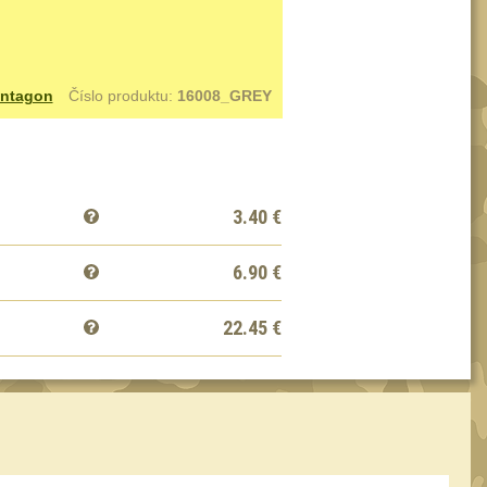
ntagon
Číslo produktu:
16008_GREY
3.40
€
6.90
€
22.45
€