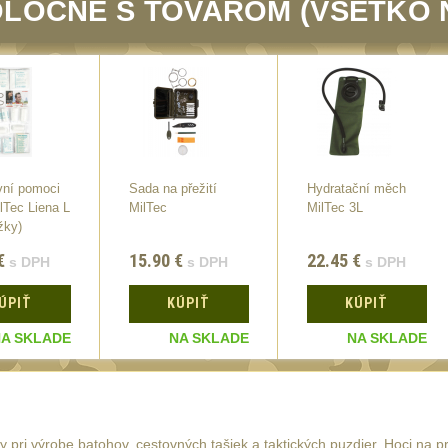
LOČNE S TOVAROM (VŠETKO 
vní pomoci
Sada na přežití
Hydratační měch
lTec Liena L
MilTec
MilTec 3L
žky)
€
15.90
€
22.45
€
s DPH
s DPH
s DPH
ÚPIŤ
KÚPIŤ
KÚPIŤ
A SKLADE
NA SKLADE
NA SKLADE
ly pri výrobe batohov, cestovných tašiek a taktických puzdier. Hoci na