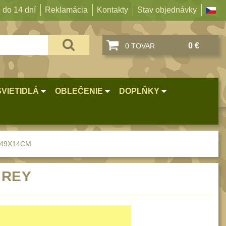
 do 14 dní
Reklamácia
Kontakty
Stav objednávky
0 €
0 TOVAR
SVIETIDLÁ
OBLEČENIE
DOPLŇKY
X49X14CM
GREY