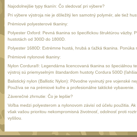
Najodolnejšie typy tkanín: Čo sledovať pri výbere?
Pri výbere výstroja nie je dôležitý len samotný polymér, ale tiež h
Prémiové polyesterové tkaniny:
Polyester Oxford: Pevná tkanina so špecifickou štruktúrou väzby
hustotách od 300D do 1800D.
Polyester 1680D: Extrémne hustá, hrubá a ťažká tkanina. Ponúka 
Prémiové nylonové tkaniny:
Nylon Cordura®: Legendárna licencovaná tkanina so špeciálnou tex
výstroj sú priemyselným štandardom hustoty Cordura 500D (ľahšia
Balistický nylon (Ballistic Nylon): Pôvodne vyvinutý pre vojenské 
Používa se na prémiové kufre a profesionálne taktické vybavenie.
Záverečné zhrnutie: Čo je lepšie?
Voľba medzi polyesterom a nylonovom závisí od účelu použitia. A
však vašou prioritou nekompromisná životnosť, odolnosť proti rozt
vyššou.