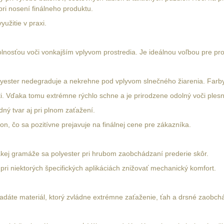
pri nosení finálneho produktu.
užitie v praxi.
olnosťou voči vonkajším vplyvom prostredia. Je ideálnou voľbou pre pro
polyester nedegraduje a nekrehne pod vplyvom slnečného žiarenia. Farby
i. Vďaka tomu extrémne rýchlo schne a je prirodzene odolný voči ples
dný tvar aj pri plnom zaťažení.
on, čo sa pozitívne prejavuje na finálnej cene pre zákazníka.
akej gramáže sa polyester pri hrubom zaobchádzaní prederie skôr.
e pri niektorých špecifických aplikáciách znižovať mechanický komfort.
áte materiál, ktorý zvládne extrémne zaťaženie, ťah a drsné zaobchád