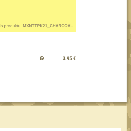
lo produktu:
MXNTTPK21_CHARCOAL
3.95
€