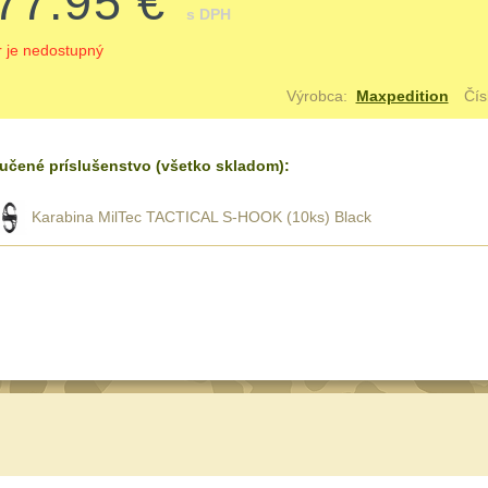
77.95 €
s DPH
r je nedostupný
Výrobca:
Maxpedition
Čís
učené príslušenstvo (všetko skladom):
Karabina MilTec TACTICAL S-HOOK (10ks) Black