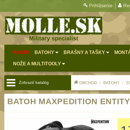
Prihlásenie
Reg
Military specialist
AKCIE!
BATOHY
BRAŠNY A TAŠKY
MONTÁ
NOŽE A MULTITOOLY
Zobraziť katalóg
OBCHOD
BATOHY
20
BATOH MAXPEDITION ENTITY 