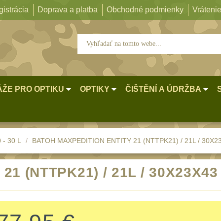
istrácia
Doprava a platba
Obchodné podmienky
Vrátenie
ŽE PRO OPTIKU
OPTIKY
ČIŠTĚNÍ A ÚDRŽBA
 - 30 L
BATOH MAXPEDITION ENTITY 21 (NTTPK21) / 21L / 30X2
21 (NTTPK21) / 21L / 30X23X