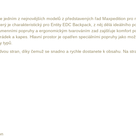
dním z nejnovějších modelů z představených řad Maxpedition pro rok 
erý je charakteristický pro Entity EDC Backpack, z něj dělá ideálního p
amenními popruhy a ergonomickým tvarováním zad zajišťuje komfort po
ihrádek a kapes. Hlavní prostor je opatřen speciálními popruhy jako mož
y typů.
vou stran, díky čemuž se snadno a rychle dostanete k obsahu. Na stra
on