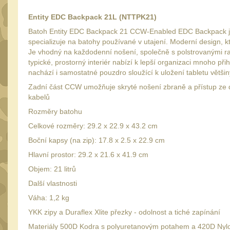
Entity EDC Backpack 21L (NTTPK21)
Batoh Entity EDC Backpack 21 CCW-Enabled EDC Backpack je je
specializuje na batohy používané v utajení. Moderní design, kt
Je vhodný na každodenní nošení, společně s polstrovanými r
typické, prostorný interiér nabízí k lepší organizaci mnoho př
nachází i samostatné pouzdro sloužící k uložení tabletu většin
Zadní část CCW umožňuje skryté nošení zbraně a přístup ze d
kabelů
Rozměry batohu
Celkové rozměry: 29.2 x 22.9 x 43.2 cm
Boční kapsy (na zip): 17.8 x 2.5 x 22.9 cm
Hlavní prostor: 29.2 x 21.6 x 41.9 cm
Objem: 21 litrů
Další vlastnosti
Váha: 1,2 kg
YKK zipy a Duraflex Xlite přezky - odolnost a tiché zapínání
Materiály 500D Kodra s polyuretanovým potahem a 420D Nyl