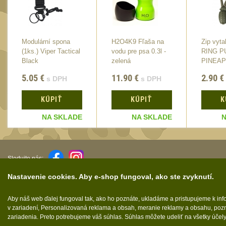
Modulární spona
H2O4K9 Fľaša na
Zip vyta
(1ks.) Viper Tactical
vodu pre psa 0.3l -
RING P
Black
zelená
PINEAPP
Green
5.05
€
11.90
€
2.90
€
s DPH
s DPH
KÚPIŤ
KÚPIŤ
K
NA SKLADE
NA SKLADE
N
Sledujte nás:
Nastavenie cookies. Aby e-shop fungoval, ako ste zvyknutí.
Aby náš web ďalej fungoval tak, ako ho poznáte, ukladáme a pristupujeme k in
Tieto internetové stránky používajú súbory cookie.
v zariadení, Personalizovaná reklama a obsah, meranie reklamy a obsahu, pozn
zariadenia. Preto potrebujeme váš súhlas. Súhlas môžete udeliť na všetky účel