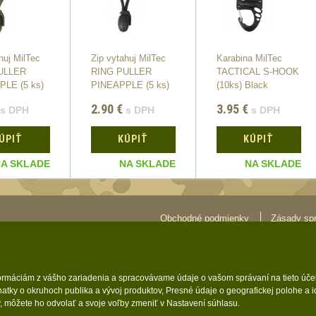
huj MilTec
Zip vytahuj MilTec
Karabina MilTec
ULLER
RING PULLER
TACTICAL S-HOOK
LE (5 ks)
PINEAPPLE (5 ks)
(10ks) Black
Black
2.90
€
3.95
€
s DPH
s DPH
s DPH
ÚPIŤ
KÚPIŤ
KÚPIŤ
A SKLADE
NA SKLADE
NA SKLADE
Obchodné podmienky
Zásady sp
formáciám z vášho zariadenia a spracovávame údaje o vašom správaní na tieto účel
atky o okruhoch publika a vývoj produktov, Presné údaje o geografickej polohe a 
y, môžete ho odvolať a svoje voľby zmeniť v Nastavení súhlasu.