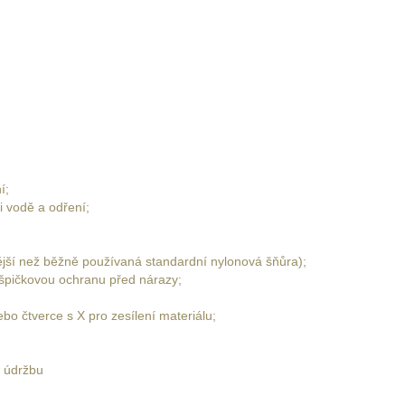
í;
i vodě a odření;
ější než běžně používaná standardní nylonová šňůra);
í špičkovou ochranu před nárazy;
ebo čtverce s X pro zesílení materiálu;
u údržbu