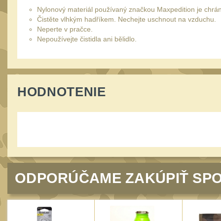
Nylonový materiál používaný značkou Maxpedition je chrán
Čistěte vlhkým hadříkem. Nechejte uschnout na vzduchu.
Neperte v pračce.
Nepoužívejte čistidla ani bělidlo.
HODNOTENIE
ODPORÚČAME ZAKÚPIŤ SPO