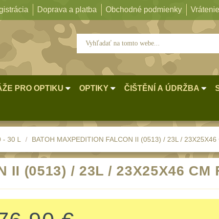
istrácia
Doprava a platba
Obchodné podmienky
Vrátenie
ŽE PRO OPTIKU
OPTIKY
ČIŠTĚNÍ A ÚDRŽBA
 - 30 L
BATOH MAXPEDITION FALCON II (0513) / 23L / 23X25X46
I (0513) / 23L / 23X25X46 C