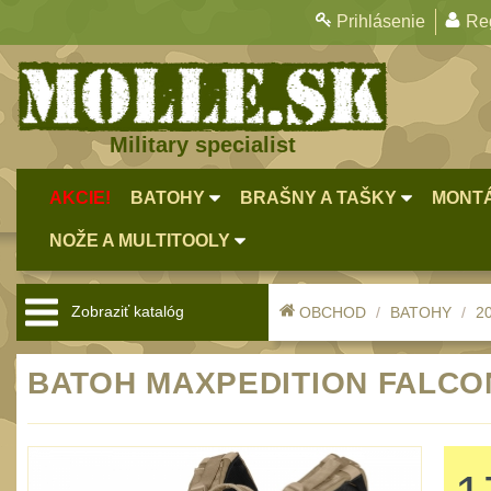
Prihlásenie
Reg
Military specialist
AKCIE!
BATOHY
BRAŠNY A TAŠKY
MONTÁ
NOŽE A MULTITOOLY
Zobraziť katalóg
OBCHOD
BATOHY
20
BATOH MAXPEDITION FALCON I