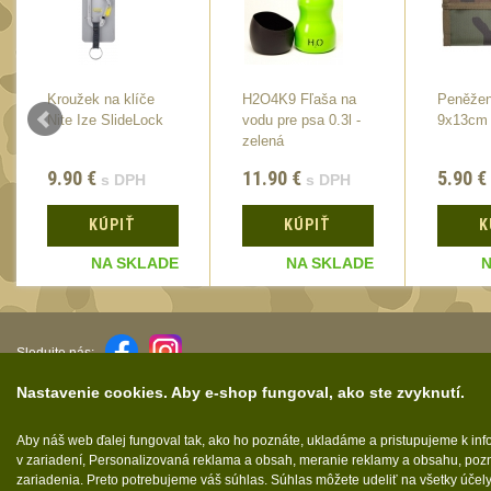
Kroužek na klíče
H2O4K9 Fľaša na
Peněžen
Nite Ize SlideLock
vodu pre psa 0.3l -
9x13cm
zelená
9.90
€
11.90
€
5.90
€
s DPH
s DPH
KÚPIŤ
KÚPIŤ
K
NA SKLADE
NA SKLADE
N
Sledujte nás:
Nastavenie cookies. Aby e-shop fungoval, ako ste zvyknutí.
Aby náš web ďalej fungoval tak, ako ho poznáte, ukladáme a pristupujeme k in
Tieto internetové stránky používajú súbory cookie.
v zariadení, Personalizovaná reklama a obsah, meranie reklamy a obsahu, pozn
zariadenia. Preto potrebujeme váš súhlas. Súhlas môžete udeliť na všetky účel