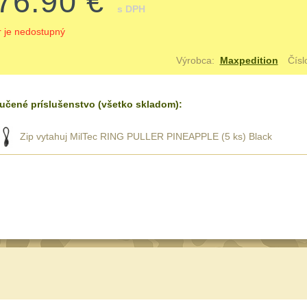
76.90 €
s DPH
r je nedostupný
Výrobca:
Maxpedition
Čísl
učené príslušenstvo (všetko skladom):
Zip vytahuj MilTec RING PULLER PINEAPPLE (5 ks) Black