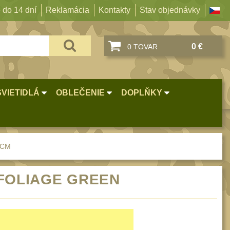
 do 14 dní
Reklamácia
Kontakty
Stav objednávky
0 €
0 TOVAR
SVIETIDLÁ
OBLEČENIE
DOPLŇKY
 CM
M FOLIAGE GREEN