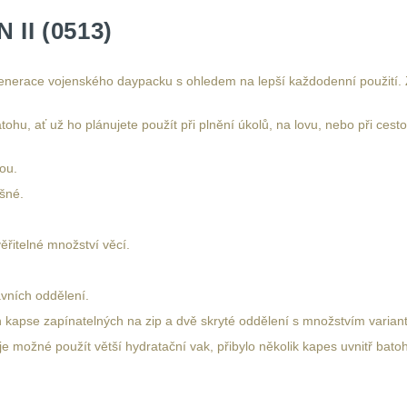
II (0513)
enerace vojenského daypacku s ohledem na lepší každodenní použití. Zá
atohu, ať už ho plánujete použít při plnění úkolů, na lovu, nebo při cest
ou.
šné.
ěřitelné množství věcí.
vních oddělení.
h kapse zapínatelných na zip a dvě skryté oddělení s množstvím varian
 je možné použít větší hydratační vak, přibylo několik kapes uvnitř bato