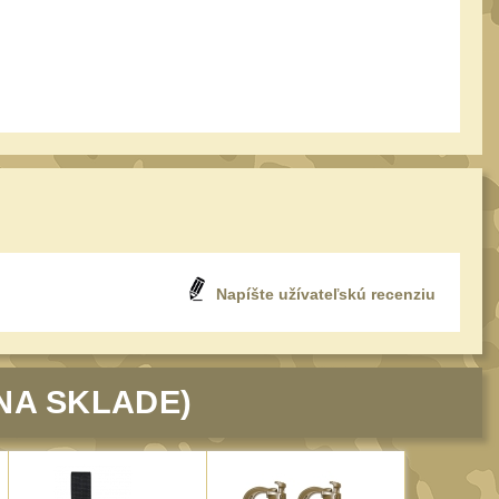
Napíšte užívateľskú recenziu
NA SKLADE)