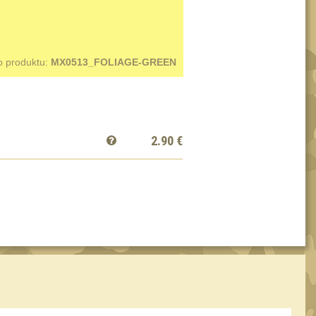
o produktu:
MX0513_FOLIAGE-GREEN
2.90
€