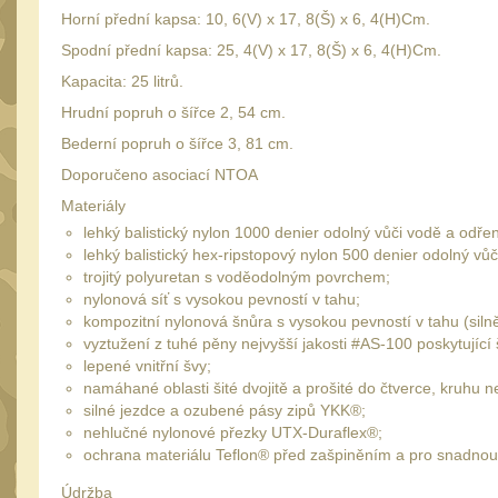
Horní přední kapsa: 10, 6(V) x 17, 8(Š) x 6, 4(H)Cm.
Spodní přední kapsa: 25, 4(V) x 17, 8(Š) x 6, 4(H)Cm.
Kapacita: 25 litrů.
Hrudní popruh o šířce 2, 54 cm.
Bederní popruh o šířce 3, 81 cm.
Doporučeno asociací NTOA
Materiály
lehký balistický nylon 1000 denier odolný vůči vodě a odřen
lehký balistický hex-ripstopový nylon 500 denier odolný vůč
trojitý polyuretan s voděodolným povrchem;
nylonová síť s vysokou pevností v tahu;
kompozitní nylonová šnůra s vysokou pevností v tahu (siln
vyztužení z tuhé pěny nejvyšší jakosti #AS-100 poskytujíc
lepené vnitřní švy;
namáhané oblasti šité dvojitě a prošité do čtverce, kruhu n
silné jezdce a ozubené pásy zipů YKK®;
nehlučné nylonové přezky UTX-Duraflex®;
ochrana materiálu Teflon® před zašpiněním a pro snadno
Údržba