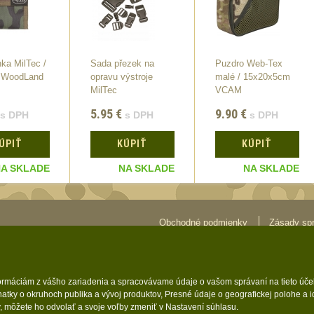
ka MilTec /
Sada přezek na
Puzdro Web-Tex
 WoodLand
opravu výstroje
malé / 15x20x5cm
MilTec
VCAM
5.95
€
9.90
€
s DPH
s DPH
s DPH
ÚPIŤ
KÚPIŤ
KÚPIŤ
A SKLADE
NA SKLADE
NA SKLADE
Obchodné podmienky
Zásady sp
formáciám z vášho zariadenia a spracovávame údaje o vašom správaní na tieto účel
atky o okruhoch publika a vývoj produktov, Presné údaje o geografickej polohe a 
y, môžete ho odvolať a svoje voľby zmeniť v Nastavení súhlasu.