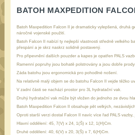
BATOH MAXPEDITION FALCON 
Batoh Maxpedition Falcon II je dramaticky vylepšená, druhá g
náročné vojenské použití.
Batoh Falcon II nabízí ty nejlepší vlastnosti středně velkého b
přespání a je skrz naskrz solidně postavený.
Pro připevnění dalších pouzder a kapes je opatřen PALS vazb
Ramenní popruhy jsou bohatě polstrovány a jsou dobře prody
Záda batohu jsou ergonomická pro pohodlné nošení.
Na relativně malý objem se do batohu Falcon II vejde těžko uv
V zadní části se nachází prostor pro 3L hydratační vak.
Druhý hydratační vak může být vložen do jednoho ze dvou hla
Batoh Maxpedition Falcon II obsahuje pět velkých, nezávislýc
Oproti starší verzi dostal Falcon II navíc více řad PALS vazby,
Hlavní oddělení: 45, 7(V) x 24, 1(Š) x 12, 1(H)Cm.
Druhé oddělení: 40, 6(V) x 20, 3(Š) x 7, 6(H)Cm.