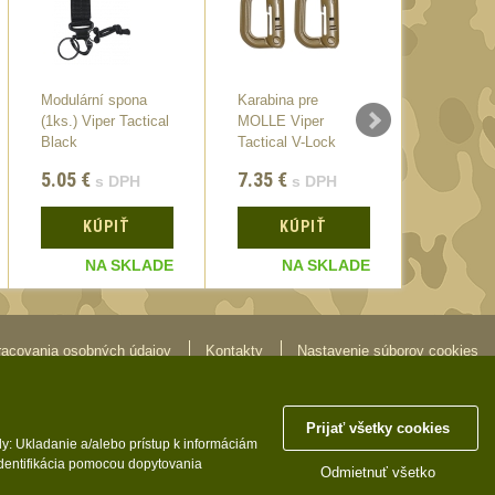
Modulární spona
Karabina pre
MOLLE dr
(1ks.) Viper Tactical
MOLLE Viper
svítilnu V
Black
Tactical V-Lock
Tactical
(2ks)
5.05
€
7.35
€
5.05
€
s DPH
s DPH
KÚPIŤ
KÚPIŤ
KÚ
NA SKLADE
NA SKLADE
N
racovania osobných údajov
Kontakty
Nastavenie súborov cookies
Molle.sk © 2026
Prijať všetky cookies
y: Ukladanie a/alebo prístup k informáciám
identifikácia pomocou dopytovania
Odmietnuť všetko