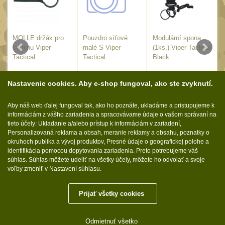
Láhve
16
Lékárničky
17
Na přežití
MOLLE držák pro
Pouzdro síťové
Modulární spona
26
svítilnu Viper
malé S Viper
(1ks.) Viper Tactical
Ostatní
Tactical
44
Tactical
Black
(VBAGMSS) /
MONTÁŽE PRO OPTIKU
5.05
€
5.85
€
5.05
€
s DPH
s DPH
s DPH
20x12cm
Nastavenie cookies. Aby e-shop fungoval, ako ste zvyknutí.
(596)
KÚPIŤ
KÚPIŤ
KÚPIŤ
Adaptéry a risery
Aby náš web ďalej fungoval tak, ako ho poznáte, ukladáme a pristupujeme k
40
E
NA SKLADE
NA SKLADE
NA SKLADE
informáciám z vášho zariadenia a spracovávame údaje o vašom správaní na
Boční montáže
tieto účely: Ukladanie a/alebo prístup k informáciám v zariadení,
11
Personalizovaná reklama a obsah, meranie reklamy a obsahu, poznatky o
Montáže pro optiku
okruhoch publika a vývoj produktov, Presné údaje o geografickej polohe a
179
identifikácia pomocou dopytovania zariadenia. Preto potrebujeme váš
Sledujte nás:
1" Picatinny
súhlas. Súhlas môžete udeliť na všetky účely, môžete ho odvolať a svoje
45
voľby zmeniť v Nastavení súhlasu.
1" Dovetail
13
30mm Picatinny
Prijať všetky cookies
47
Molle.sk © 2026
30mm Dovetail
14
Odmietnuť všetko
Tieto internetové stránky používajú súbory cookie.