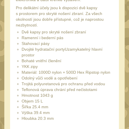
Speciální pouzdra III
12
Pro delikátní účely jsou k dispozici dvě kapsy
Pouzdra na láhev
s prostorem pro skryté nošení zbraní. Za všech
42
okolností jsou dobře přístupné, což je naprostou
Pouzdra na toaletní
nezbytností.
potřeby
Dvě kapsy pro skryté nošení zbraní
3
Ramenní i bederní pás
Pouzdra na
Stahovací pásy
lékárničku
Dvojité hydratační portyUzamykatelný hlavní
48
prostor
Pouzdra na
Bohaté vnitřní členění
elektroniku
YKK zipy
67
Materiál: 1000D nylon + 500D Hex Ripstop nylon
Pouzdra a kapsy na
Odolný vůči vodě a opotřebení
suchý zip
95
Trojitá polyuretanová pro ochranu před vodou
Teflonová úprava chrání před nečistotami
Stehenní pouzdra
29
Hmotnost 1043 g
Objem 15 L
Pouzdra na svítilny
2
Šířka 25.4 mm
Puzdrá na mapy
Výška 39.4 mm
24
Hloubka 20.3 mm
Cestovné púzdra
29