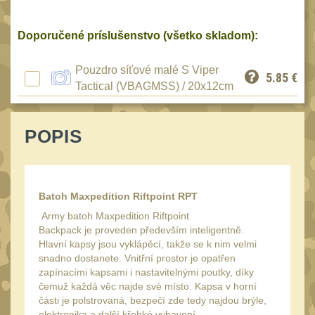
Reklamácia
BRAŠNY A TAŠKY
(1190)
Kontakty
Doporučené príslušenstvo (všetko skladom):
Brašny
50
Stav
Pouzdro síťové malé S Viper
5.85
€
Univerzalní tašky
objednávky
62
Tactical (VBAGMSS) / 20x12cm
Speciální přepravní
tašky
40
POPIS
Ledvinky
59
Duffle bagy
25
Hydratační vaky
Batoh Maxpedition Riftpoint RPT
10
Army batoh Maxpedition Riftpoint
Organizéry
167
Backpack je proveden především inteligentně.
Hlavní kapsy jsou vyklápěcí, takže se k nim velmi
Odhazováky
39
snadno dostanete. Vnitřní prostor je opatřen
Speciální pouzdra I
zapínacími kapsami i nastavitelnými poutky, díky
157
čemuž každá věc najde své místo. Kapsa v horní
Speciální pouzdra II
části je polstrovaná, bezpečí zde tedy najdou brýle,
33
elektronika a další křehké vybavení.