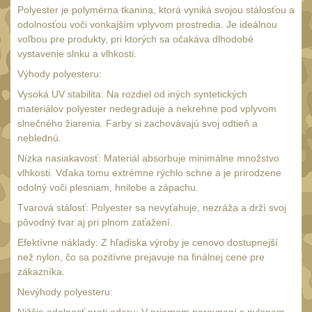
Polyester je polymérna tkanina, ktorá vyniká svojou stálosťou a
UTG
45
odolnosťou voči vonkajším vplyvom prostredia. Je ideálnou
voľbou pre produkty, pri ktorých sa očakáva dlhodobé
Accushot
7
vystavenie slnku a vlhkosti.
Accushot Tactical
9
Výhody polyesteru:
Accushot Precision
3
Vysoká UV stabilita: Na rozdiel od iných syntetických
materiálov polyester nedegraduje a nekrehne pod vplyvom
Hunter
6
slnečného žiarenia. Farby si zachovávajú svoj odtieň a
BugBuster
neblednú.
4
Nízka nasiakavosť: Materiál absorbuje minimálne množstvo
Kolimátory
16
vlhkosti. Vďaka tomu extrémne rýchlo schne a je prirodzene
Schmidt&Bender
odolný voči plesniam, hnilobe a zápachu.
3
Delta Optical
Tvarová stálosť: Polyester sa nevyťahuje, nezráža a drží svoj
2
pôvodný tvar aj pri plnom zaťažení.
Sightmark
19
Efektívne náklady: Z hľadiska výroby je cenovo dostupnejší
než nylon, čo sa pozitívne prejavuje na finálnej cene pre
Vector Optics
5
zákazníka.
ČIŠTĚNÍ A ÚDRŽBA
(65)
Nevýhody polyesteru: