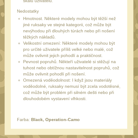
škálu uživatelů.
34mm
31
Nedostatky
Montáže pre kolimátory
Hmotnost. Některé modely mohou být těžší než
27
jiné ruksaky ve stejné kategorii, což může být
Ostatní
13
nevýhodou při dlouhých túrách nebo při nošení
těžkých nákladů.
Montáže na hlaveň
3
Velikostní omezení: Některé modely mohou být
pro určité uživatele příliš velké nebo malé, což
Montáže pro svítilny
18
může ovlivnit jejich pohodlí a praktičnost.
Předpažbí
Pevnost popruhů. Někteří uživatelé si stěžují na
56
tuhost nebo obtížnou nastavitelnost popruhů, což
Pre AK
může ovlivnit pohodlí při nošení.
11
Omezená voděodolnost: I když jsou materiály
Pre M4/AR15
29
voděodolné, ruksaky nemusí být zcela vodotěsné,
což může být problém při silném dešti nebo při
Ostatní
14
dlouhodobém vystavení vlhkosti.
Pažby
51
Raily, lišty, krytky
66
Farba:
Black, Operation-Camo
Přední rukojeti
50
Zadní rukojeti