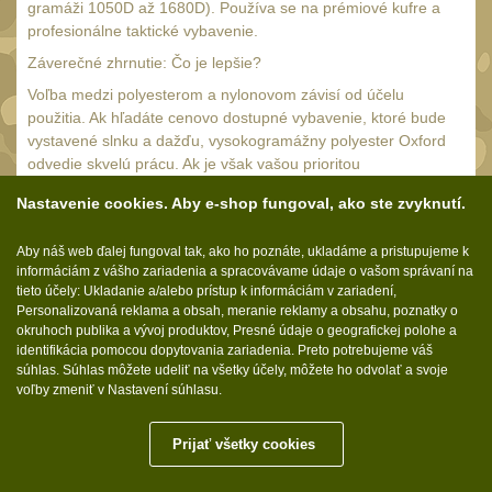
18650
gramáži 1050D až 1680D). Používa se na prémiové kufre a
1
profesionálne taktické vybavenie.
14500 / AA / AAA
4
Záverečné zhrnutie: Čo je lepšie?
16340 a CR123
1
Voľba medzi polyesterom a nylonovom závisí od účelu
Držiaky a
použitia. Ak hľadáte cenovo dostupné vybavenie, ktoré bude
príslušenstvo
vystavené slnku a dažďu, vysokogramážny polyester Oxford
27
odvedie skvelú prácu. Ak je však vašou prioritou
Náhradné diely
nekompromisná životnosť, odolnosť proti roztrhnutiu a
7
Nastavenie cookies. Aby e-shop fungoval, ako ste zvyknutí.
spoľahlivosť v bojových alebo expedičných podmienkach,
OBLEČENIE
(297)
stavte na Nylon Cordura alebo balistický nylon s hustotou
Aby náš web ďalej fungoval tak, ako ho poznáte, ukladáme a pristupujeme k
1000D a vyššou.
Nosiče plátů a vesty
informáciám z vášho zariadenia a spracovávame údaje o vašom správaní na
18
tieto účely: Ukladanie a/alebo prístup k informáciám v zariadení,
Prilby
Personalizovaná reklama a obsah, meranie reklamy a obsahu, poznatky o
4
okruhoch publika a vývoj produktov, Presné údaje o geografickej polohe a
Opasky
identifikácia pomocou dopytovania zariadenia. Preto potrebujeme váš
24
Sledujte nás:
súhlas. Súhlas môžete udeliť na všetky účely, môžete ho odvolať a svoje
Chrániče
voľby zmeniť v Nastavení súhlasu.
10
Nášivky
104
Prijať všetky cookies
Molle.sk © 2026
Ponča a pláštěnky
11