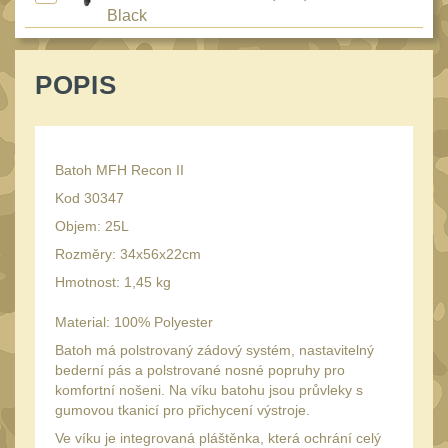
Speciální pouzdra III
Black
12
Pouzdra na láhev
42
POPIS
Pouzdra na toaletní
potřeby
3
Pouzdra na
lékárničku
Batoh MFH Recon II
46
Kod 30347
Pouzdra na
elektroniku
Objem: 25L
67
Rozměry: 34x56x22cm
Pouzdra a kapsy na
suchý zip
Hmotnost: 1,45 kg
95
Stehenní pouzdra
Material: 100% Polyester
29
Batoh má polstrovaný zádový systém, nastavitelný
Pouzdra na svítilny
2
bederní pás a polstrované nosné popruhy pro
Puzdrá na mapy
komfortní nošeni. Na víku batohu jsou průvleky s
24
gumovou tkanicí pro přichycení výstroje.
Cestovné púzdra
29
Ve víku je integrovaná pláštěnka, která ochrání celý