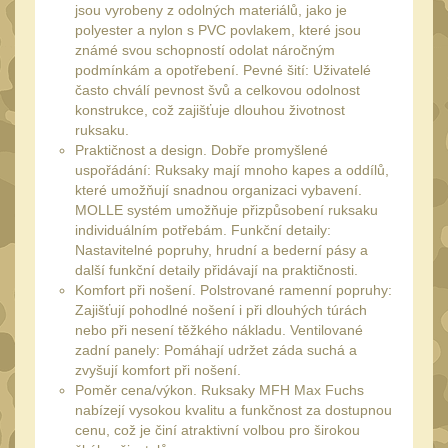
Láhve
jsou vyrobeny z odolných materiálů, jako je
16
polyester a nylon s PVC povlakem, které jsou
Lékárničky
17
známé svou schopností odolat náročným
podmínkám a opotřebení. Pevné šití: Uživatelé
Na přežití
26
často chválí pevnost švů a celkovou odolnost
Ostatní
konstrukce, což zajišťuje dlouhou životnost
44
ruksaku.
MONTÁŽE PRO OPTIKU
Praktičnost a design. Dobře promyšlené
uspořádání: Ruksaky mají mnoho kapes a oddílů,
(596)
které umožňují snadnou organizaci vybavení.
Adaptéry a risery
MOLLE systém umožňuje přizpůsobení ruksaku
40
individuálním potřebám. Funkční detaily:
Boční montáže
Nastavitelné popruhy, hrudní a bederní pásy a
11
další funkční detaily přidávají na praktičnosti.
Montáže pro optiku
179
Komfort při nošení. Polstrované ramenní popruhy:
Zajišťují pohodlné nošení i při dlouhých túrách
1" Picatinny
45
nebo při nesení těžkého nákladu. Ventilované
1" Dovetail
zadní panely: Pomáhají udržet záda suchá a
13
zvyšují komfort při nošení.
30mm Picatinny
Poměr cena/výkon. Ruksaky MFH Max Fuchs
47
nabízejí vysokou kvalitu a funkčnost za dostupnou
30mm Dovetail
14
cenu, což je činí atraktivní volbou pro širokou