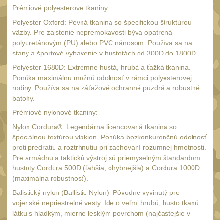
AA/AAA/14500 Li-Ion
Prémiové polyesterové tkaniny:
baterie
2
Polyester Oxford: Pevná tkanina so špecifickou štruktúrou
Svítilny pro 18650
väzby. Pre zaistenie nepremokavosti býva opatrená
baterie
polyuretánovým (PU) alebo PVC nánosom. Používa sa na
5
stany a športové vybavenie v hustotách od 300D do 1800D.
Svítilny pro
Polyester 1680D: Extrémne hustá, hrubá a ťažká tkanina.
CR123A/16340 Li-Ion
Ponúka maximálnu možnú odolnosť v rámci polyesterovej
baterie
3
rodiny. Používa sa na záťažové ochranné puzdrá a robustné
Kapesní svítilny
batohy.
4
Prémiové nylonové tkaniny:
Svietidlá s magnetom
2
Nylon Cordura®: Legendárna licencovaná tkanina so
Potápačské svietidlá
špeciálnou textúrou vlákien. Ponúka bezkonkurenčnú odolnosť
2
proti predratiu a roztrhnutiu pri zachovaní rozumnej hmotnosti.
Laserové značkovače
9
Pre armádnu a taktickú výstroj sú priemyselným štandardom
hustoty Cordura 500D (ľahšia, ohybnejšia) a Cordura 1000D
Nabíjačky
17
(maximálna robustnosť).
Adaptér pro nabíječku
8
Balistický nylon (Ballistic Nylon): Pôvodne vyvinutý pre
vojenské nepriestrelné vesty. Ide o veľmi hrubú, husto tkanú
Akumulátory a baterie
7
látku s hladkým, mierne lesklým povrchom (najčastejšie v