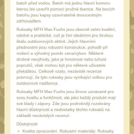
batoh před vodou. Batoh má jednu hlavní komoru
Peněženky
15
kterou lze uzavřít pomocí pružné tkanice. Na bocích
Doplňky
batohu jsou kapsy uzavíratelné dvoucestným
376
zdrhovadlem.
Ramenní popruhy a
Ruksaky MFH Max Fuchs jsou obecně velmi kvalitní,
vycpávky
10
odolné a praktické, což je činí ideálními pro širokou
škálu outdoorových aktivit. Jejich hlavními
Karabiny a přezky
75
přednostmi jsou robustní konstrukce, pohodlí při
Kroužky, šňůrky,
nošení a výhodný poměr cena/výkon. Některé
koncovky
drobné nevýhody, jako je hmotnost nebo tuhost
25
popruhů, však mohou být pro některé uživatele
Nášivky
105
překážkou. Celkově vzato, nezávislé recenze
potvrzují, že tyto ruksaky jsou vynikající volbou pro
Samonavíjecí držáky
1
outdoorové nadšence.
Zámky
1
Ruksaky MFH Max Fuchs jsou široce uznávané pro
svou kvalitu a funkčnost, ale jako každý produkt mají
Nepromokavý potahy a
své klady i zápory. Zde jsou podrobněji rozebrány
vaky
18
hlavní důstojnosti a nedostatky těchto ruksaků na
Adaptéry
základě nezávislých recenzí.
32
Důstojnosti
Taktická pera
4
Kvalita zpracování. Robustní materiály: Ruksaky