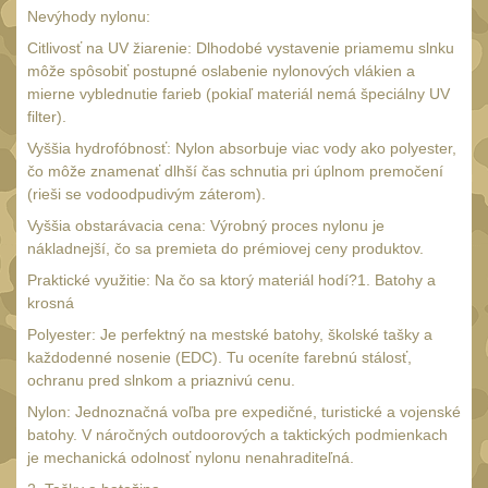
Náradie a nástroje
33
Nevýhody nylonu:
AR15
19
Citlivosť na UV žiarenie: Dlhodobé vystavenie priamemu slnku
môže spôsobiť postupné oslabenie nylonových vlákien a
AK47
9
mierne vyblednutie farieb (pokiaľ materiál nemá špeciálny UV
.22
filter).
7
Vyššia hydrofóbnosť: Nylon absorbuje viac vody ako polyester,
.223 (5.56mm)
8
čo môže znamenať dlhší čas schnutia pri úplnom premočení
.243 .260 (6.5mm)
(rieši se vodoodpudivým záterom).
7
.270 .280 (7mm)
Vyššia obstarávacia cena: Výrobný proces nylonu je
7
nákladnejší, čo sa premieta do prémiovej ceny produktov.
.30 .308 (7.62mm)
11
Praktické využitie: Na čo sa ktorý materiál hodí?1. Batohy a
12GA, 20GA
krosná
10
Polyester: Je perfektný na mestské batohy, školské tašky a
.40 .41
6
každodenné nosenie (EDC). Tu oceníte farebnú stálosť,
.44 .45
ochranu pred slnkom a priaznivú cenu.
6
.357 .38 (9mm)
Nylon: Jednoznačná voľba pre expedičné, turistické a vojenské
7
batohy. V náročných outdoorových a taktických podmienkach
1911
6
je mechanická odolnosť nylonu nenahraditeľná.