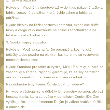
SVIETIDLÁ
2. Tašky a batožina
(89)
Polyester: Vhodný na športové tašky do fitka, nákupné tašky a
Méně než 200 lm
ľahšiu cestovnú batožinu, ktorá rýchlo schne a ľahko sa
1
udržiava.
200 - 500 lm
2
Nylon: Ideálny na ťažkú cestovnú batožinu, expedičné duffel
510 - 990 lm
tašky a cargo vaky navrhnuté na hrubé zaobchádzanie na
3
letiskách alebo korbách áut.
1000 - 2000 lm
1
3. Sumky, kapsy a puzdrá
Nad 2000 lm
8
Polyester: Používa sa na ľahšie organizéry, kozmetické
Speciální svítilny
taštičky alebo puzdrá na elektroniku, ktoré nie sú vystavené
12
mechanickému treniu.
Lovecké svítilny
1
Nylon: Štandard pre taktickú výstroj, MOLLE sumky, puzdrá na
zásobníky a zbrane. Nylon tu garantuje, že sa švy neroztrhnú
Policejní svítilny
4
ani pri maximálnom naplnení oceľovými zásobníkmi.
Vyhledávací svítilny
5
Najodolnejšie typy tkanín: Čo sledovať pri výbere?
Čelové svetlá -
Pri výbere výstroja nie je dôležitý len samotný polymér, ale tiež
čelovky
hustota tkania, ktorá sa udáva v jednotkách Denier (D). Čím
4
vyššie je číslo pred písmenom D, tým je vlákno hrubšie, ťažšie
Svítilny pro
a odolnejšie.