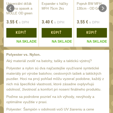
Monokuláry
Univerzální držák
5
Expander s háčky
Popruh BW MFH
MFH na opasek a
MFH 75cm 2ks
130cm - OD Green
Kolimátory
53
MOLLE OD green
Zvětšovací moduly
3.55
€
3.40
€
3.55
€
5
s DPH
s DPH
s DPH
LPVO
21
KÚPIŤ
KÚPIŤ
KÚPIŤ
Na vzduchovku
15
E
NA SKLADE
NA SKLADE
NA SKLADE
Na kuše
2
Polyester vs. Nylon.
Velký oční reliéf
1
Aký materiál zvoliť na batohy, tašky a taktickú výstroj?
Na dlouhé
Polyester a nylon sú dva najčastejšie využívané syntetické
vzdálenosti
13
materiály pri výrobe batohov, cestovných tašiek a taktických
puzdier. Hoci na prvý pohľad môžu vyzerať podobne, každý z
Multi-range
32
nich má špecifické vlastnosti, ktoré zásadne ovplyvňujú
Krátka a střední
odolnosť, životnosť a komfort pri nosení finálneho produktu.
vzdálenost
Poďme sa podrobne pozrieť na ich výhody, nevýhody a
16
optimálne využitie v praxi.
Príslušenstvo pre
Polyester: Šampión v odolnosti voči UV žiareniu a cene
optiku
9