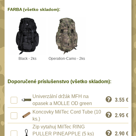
Reklamácia
BRAŠNY A TAŠKY
FARBA (všetko skladom):
(1185)
Kontakty
Brašny
49
Stav
Univerzalní tašky
objednávky
61
Speciální přepravní
tašky
40
Black - 2ks
Operation-Camo - 2ks
Ledvinky
59
Duffle bagy
25
Doporučené príslušenstvo (všetko skladom):
Hydratační vaky
10
Organizéry
Univerzální držák MFH na
167
3.55
€
opasek a MOLLE OD green
Odhazováky
39
Koncovky MilTec Cord Tube (10
2.95
€
Speciální pouzdra I
ks.)
157
Zip vytahuj MilTec RING
Speciální pouzdra II
33
2.90
€
PULLER PINEAPPLE (5 ks)