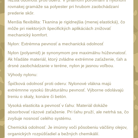
Nižšia odolnosť proti oderu: V priamom porovnaní s nylonom
Čištění
38
rovnakej gramáže sa polyester pri hrubom zaobchádzaní
AR15
prederie skôr.
14
Menšia flexibilita: Tkanina je rigidnejšia (menej elastická), čo
AK47
10
môže pri niektorých špecifických aplikáciách znižovať
.22
mechanický komfort.
10
.223 (5.56mm)
Nylon: Extrémna pevnosť a mechanická odolnosť
9
Nylon (polyamid) je synonymom pre maximálnu húževnatosť.
.243 .260 (6.5mm)
7
Ak hľadáte materiál, ktorý zvládne extrémne zaťaženie, ťah a
.270 .280 (7mm)
drsné zaobchádzanie v teréne, nylon je jasnou voľbou.
8
Výhody nylonu:
.30 .308 (7.62mm)
10
Špičková odolnosť proti oderu: Nylonové vlákna majú
12GA, 20GA
14
extrémnne vysokú štrukturálnu pevnosť. Výborne odolávajú
.40 .41
treniu o skaly, konáre či betón.
10
Vysoká elasticita a pevnosť v ťahu: Materiál dokáže
.44 .45
11
absorbovať rázové zaťaženie. Pri ťahu pruží, ale netrhá sa, čo
.357 .38 (9mm)
zvyšuje nosnosť celého systému.
11
Chemická odolnosť: Je imúnny voči pôsobeniu väčšiny olejov,
1911
8
organických rozpúšťadiel a bežných chemikálií.