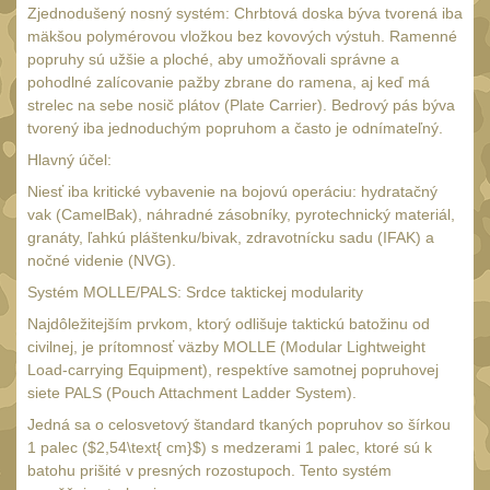
Zjednodušený nosný systém: Chrbtová doska býva tvorená iba
UTG
45
mäkšou polymérovou vložkou bez kovových výstuh. Ramenné
popruhy sú užšie a ploché, aby umožňovali správne a
Accushot
7
pohodlné zalícovanie pažby zbrane do ramena, aj keď má
Accushot Tactical
strelec na sebe nosič plátov (Plate Carrier). Bedrový pás býva
9
tvorený iba jednoduchým popruhom a často je odnímateľný.
Accushot Precision
3
Hlavný účel:
Hunter
6
Niesť iba kritické vybavenie na bojovú operáciu: hydratačný
BugBuster
vak (CamelBak), náhradné zásobníky, pyrotechnický materiál,
4
granáty, ľahkú pláštenku/bivak, zdravotnícku sadu (IFAK) a
Kolimátory
16
nočné videnie (NVG).
Schmidt&Bender
Systém MOLLE/PALS: Srdce taktickej modularity
3
Najdôležitejším prvkom, ktorý odlišuje taktickú batožinu od
Delta Optical
2
civilnej, je prítomnosť väzby MOLLE (Modular Lightweight
Sightmark
Load-carrying Equipment), respektíve samotnej popruhovej
19
siete PALS (Pouch Attachment Ladder System).
Vector Optics
5
Jedná sa o celosvetový štandard tkaných popruhov so šírkou
ČIŠTĚNÍ A ÚDRŽBA
1 palec ($2,54\text{ cm}$) s medzerami 1 palec, ktoré sú k
(66)
batohu prišité v presných rozostupoch. Tento systém