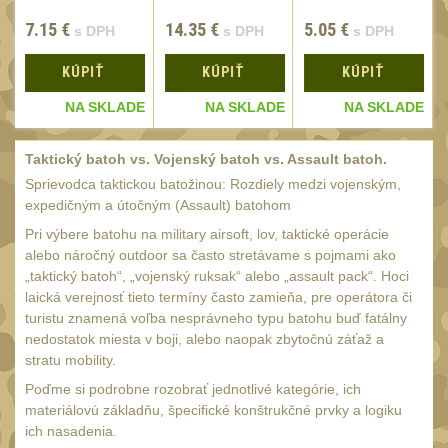
Láhve
16
S-BINER
7.15
€
14.35
€
5.05
€
s DPH
s DPH
s DPH
SLIDELOCK
Lékárničky
17
KÚPIŤ
KÚPIŤ
KÚPIŤ
Na přežití
26
E
NA SKLADE
NA SKLADE
NA SKLADE
Ostatní
44
MONTÁŽE PRO OPTIKU
Taktický batoh vs. Vojenský batoh vs. Assault batoh.
(596)
Sprievodca taktickou batožinou: Rozdiely medzi vojenským,
expedičným a útočným (Assault) batohom
Adaptéry a risery
40
Pri výbere batohu na military airsoft, lov, taktické operácie
Boční montáže
11
alebo náročný outdoor sa často stretávame s pojmami ako
„taktický batoh“, „vojenský ruksak“ alebo „assault pack“. Hoci
Montáže pro optiku
179
laická verejnosť tieto termíny často zamieňa, pre operátora či
1" Picatinny
turistu znamená voľba nesprávneho typu batohu buď fatálny
45
nedostatok miesta v boji, alebo naopak zbytočnú záťaž a
1" Dovetail
13
stratu mobility.
30mm Picatinny
Poďme si podrobne rozobrať jednotlivé kategórie, ich
47
materiálovú základňu, špecifické konštrukčné prvky a logiku
30mm Dovetail
14
ich nasadenia.