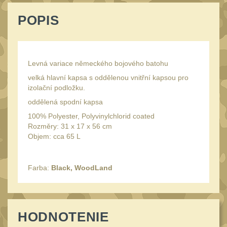
Speciální pouzdra III
12
POPIS
Pouzdra na láhev
42
Pouzdra na toaletní
potřeby
3
Levná variace německého bojového batohu
Pouzdra na
velká hlavní kapsa s oddělenou vnitřní kapsou pro
lékárničku
48
izolační podložku.
Pouzdra na
oddělená spodní kapsa
elektroniku
100% Polyester, Polyvinylchlorid coated
67
Rozměry: 31 x 17 x 56 cm
Pouzdra a kapsy na
Objem: cca 65 L
suchý zip
95
Stehenní pouzdra
29
Farba:
Black, WoodLand
Pouzdra na svítilny
2
Puzdrá na mapy
24
HODNOTENIE
Cestovné púzdra
29