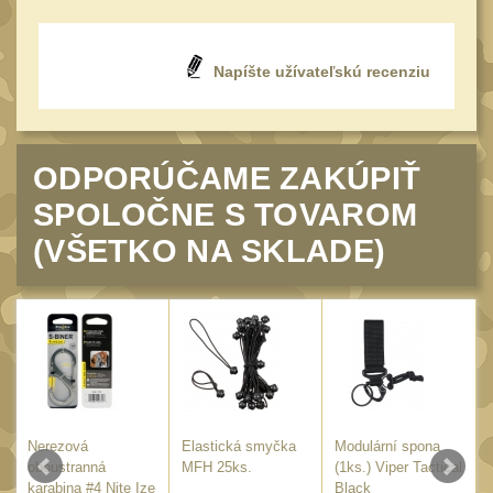
Peněženky
15
Doplňky
378
Napíšte užívateľskú recenziu
Ramenní popruhy a
vycpávky
10
Karabiny a přezky
75
ODPORÚČAME ZAKÚPIŤ
Kroužky, šňůrky,
SPOLOČNE S TOVAROM
koncovky
25
(VŠETKO NA SKLADE)
Nášivky
105
Samonavíjecí držáky
1
Zámky
1
Nepromokavý potahy a
vaky
18
Adaptéry
33
Nerezová
Elastická smyčka
Modulární spona
Taktická pera
K
oboustranná
MFH 25ks.
(1ks.) Viper Tactical
5
karabina #4 Nite Ize
Black