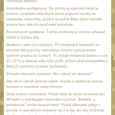
umožňuje strelcovi:
Čištění
39
Individuálnu konfiguráciu: Na útočný aj vojenský batoh je
AR15
14
možné v priebehu niekoľkých minút pripevniť sumky na
AK47
zásobníky, lekárničky, puzdrá na poľné fľaše alebo náradie
10
presne tam, kde ich používateľ potrebuje.
.22
10
Rovnomerné vyváženie: Ťažšie predmety je možné zafixovať
.223 (5.56mm)
bližšie k ťažisku tela.
9
Modernú Laser-Cut evolúciu: Pri moderných batohoch sa
.243 .260 (6.5mm)
7
klasické šité popruhy nahrádzajú otvormi vyrezávanými
.270 .280 (7mm)
laserom priamo do Cordury. To znižuje hmotnosť batohu o cca
8
15–20 % a zaisťuje ešte nižší profil, pričom plná kompatibilita s
.30 .308 (7.62mm)
10
MOLLE sumkami zostáva zachovaná.
12GA, 20GA
14
Zhrnutie hlavných rozdielov: Ako vybrať ten správny?
.40 .41
Aby ste si vybrali správny batoh, musíte si definovať časový
11
horizont a charakter vašej činnosti:
.44 .45
12
Doba trvania misie/akcie: Pokiaľ idete do akcie na menej ako
.357 .38 (9mm)
48 hodín a potrebujete maximálnu rýchlosť, flexibilitu a
12
pohotovosť, zvoľte Assault batoh. Pokiaľ plánujete pobyt v
1911
9
prírode či operačnom priestore na 3 a viac dní bez možnosti