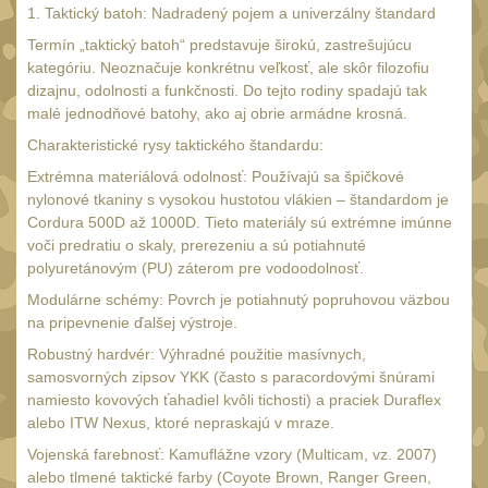
34mm
31
1. Taktický batoh: Nadradený pojem a univerzálny štandard
Montáže pre kolimátory
Termín „taktický batoh“ predstavuje širokú, zastrešujúcu
kategóriu. Neoznačuje konkrétnu veľkosť, ale skôr filozofiu
27
dizajnu, odolnosti a funkčnosti. Do tejto rodiny spadajú tak
Ostatní
13
malé jednodňové batohy, ako aj obrie armádne krosná.
Montáže na hlaveň
Charakteristické rysy taktického štandardu:
3
Montáže pro svítilny
Extrémna materiálová odolnosť: Používajú sa špičkové
18
nylonové tkaniny s vysokou hustotou vlákien – štandardom je
Předpažbí
Cordura 500D až 1000D. Tieto materiály sú extrémne imúnne
56
voči predratiu o skaly, prerezeniu a sú potiahnuté
Pre AK
11
polyuretánovým (PU) záterom pre vodoodolnosť.
Pre M4/AR15
Modulárne schémy: Povrch je potiahnutý popruhovou väzbou
29
na pripevnenie ďalšej výstroje.
Ostatní
14
Robustný hardvér: Výhradné použitie masívnych,
Pažby
51
samosvorných zipsov YKK (často s paracordovými šnúrami
namiesto kovových ťahadiel kvôli tichosti) a praciek Duraflex
Raily, lišty, krytky
66
alebo ITW Nexus, ktoré nepraskajú v mraze.
Přední rukojeti
Vojenská farebnosť: Kamuflážne vzory (Multicam, vz. 2007)
50
alebo tlmené taktické farby (Coyote Brown, Ranger Green,
Zadní rukojeti