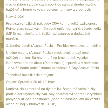
Monokuláry
5
vrecká (ktoré sa dajú často spojiť do samostatného malého
batôžka) a horné veko s vreckami na mapy a drobnosti.
Kolimátory
53
Hlavný účel:
Zvětšovací moduly
5
Prenášanie ťažkých nákladov (30+ kg) na veľké vzdialenosti.
LPVO
Pojme stan, spací vak, náhradnú uniformu, varič, zásoby jedla
21
(MRE) na niekoľko dní, ťažkú rádiostanicu a dodatočnú
Na vzduchovku
15
muníciu.
Na kuše
3. Útočný batoh (Assault Pack) – Pre bleskovú akciu a mobilitu
2
Útočné batohy (Assault Packs) predstavujú pravý opak
Velký oční reliéf
1
ťažkých krosien. Sú navrhnuté na krátkodobé, vysoko
Na dlouhé
intenzívne priame akcie (Direct Action), spravidla v horizonte
vzdálenosti
12 až 72 hodín (odtiaľ známe označenie 3-Day Assault Pack).
13
Technické špecifikácie a objem:
Multi-range
33
Objem: Spravidla 20 až 40 litrov.
Krátka a střední
Konštrukcia zameraná na dynamiku: Batoh má veľmi nízky
vzdálenost
16
profil a aerodynamický tvar, aby operátorovi nebránil v rýchlom
pohybe v úzkych priestoroch (napr. pri nastupovaní do vozidiel
Príslušenstvo pre
alebo pri boji v budovách – CQB).
optiku
9