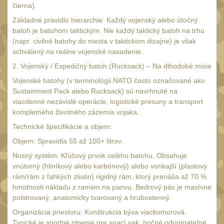
20
čierna).
Mechanická mířidla
Základné pravidlo hierarchie: Každý vojenský alebo útočný
30
batoh je batohom taktickým. Nie každý taktický batoh na trhu
Dvojnožky
39
(napr. civilné batohy do mesta v taktickom dizajne) je však
schválený na reálne vojenské nasadenie.
Dvojnožky na hlaveň
2
2. Vojenský / Expedičný batoh (Rucksack) – Na dlhodobé misie
Dvojnožky pro picatinny
Vojenské batohy (v terminológii NATO často označované ako
25
Sustainment Pack alebo Rucksack) sú navrhnuté na
Dvojnožky pro M-LOK
9
viacdenné nezávislé operácie, logistické presuny a transport
kompletného životného zázemia vojaka.
Dvojnožky pro Keymod
Technické špecifikácie a objem:
2
Dvojnožky na otočný
Objem: Spravidla 55 až 100+ litrov.
čep
15
Nosný systém: Kľúčový prvok celého batohu. Obsahuje
vnútorný (hliníkový alebo karbónový) alebo vonkajší (plastový
Popruhy a poutka
40
rám/rám z ľahkých zliatin) rigidný rám, ktorý prenáša až 70 %
Príslušenstvo
hmotnosti nákladu z ramien na panvu. Bedrový pás je masívne
18
polstrovaný, anatomicky tvarovaný a hrubostenný.
OPTIKY
(146)
Organizácia priestoru: Konštrukcia býva viackomorová.
Typické je spodné plnenie pre spací vak, bočné odopínateľné