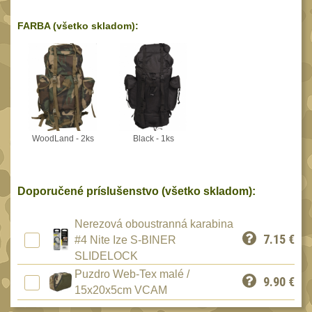
Reklamácia
BRAŠNY A TAŠKY
FARBA (všetko skladom):
(1190)
Kontakty
Brašny
50
Stav
Univerzalní tašky
objednávky
62
Speciální přepravní
tašky
40
WoodLand - 2ks
Black - 1ks
Ledvinky
59
Duffle bagy
25
Doporučené príslušenstvo (všetko skladom):
Hydratační vaky
10
Organizéry
Nerezová oboustranná karabina
167
7.15
€
#4 Nite Ize S-BINER
Odhazováky
39
SLIDELOCK
Speciální pouzdra I
Puzdro Web-Tex malé /
157
9.90
€
15x20x5cm VCAM
Speciální pouzdra II
33