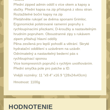
Speciální pouzdra III
Přední zipped admin oddíl s více okem a kapsy a
12
slučky. Přední kapsa na zip přístupná z obou stran.
Pouzdra na láhev
42
Roztažitelné boční kapsy na zip
Přetáhněte rukojeť se dvěma sponami Grimloc.
Pouzdra na toaletní
Ergonomické polstrované ramenní popruhy s
potřeby
3
rychloupínacími přezkami, D-kroužky a nastavitelným
hrudním popruhem. Oboustranné zipy s rukávem
Pouzdra na
zipem přitahují hlavní oddíly
lékárničku
46
Pěna zesílená pro lepší pohodlí a větrání. Skryté
hydratační oddělení s uzávěrem na uzávěr.
Pouzdra na
Odnímatelný a nastavitelný bederní pás s
elektroniku
67
rychloupínací sponou
Pouzdra a kapsy na
Více kompresních popruhů s rychlým uvolňováním.
Přední smyčka pole pro patche a ID.
suchý zip
95
Vnější rozměry: 11 "x9.4" x16.9 "(28x24x43cm)
Stehenní pouzdra
29
Hmotnost: 1100g
Pouzdra na svítilny
2
Puzdrá na mapy
24
Cestovné púzdra
HODNOTENIE
29