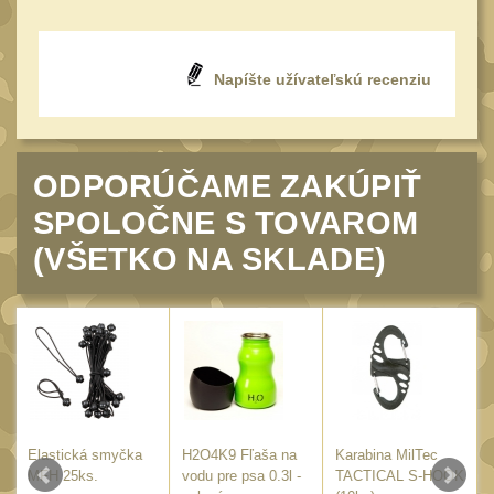
Peněženky
15
Doplňky
377
Napíšte užívateľskú recenziu
Ramenní popruhy a
vycpávky
10
Karabiny a přezky
75
ODPORÚČAME ZAKÚPIŤ
Kroužky, šňůrky,
SPOLOČNE S TOVAROM
koncovky
25
(VŠETKO NA SKLADE)
Nášivky
105
Samonavíjecí držáky
1
Zámky
1
Nepromokavý potahy a
vaky
18
Adaptéry
33
Elastická smyčka
H2O4K9 Fľaša na
Karabina MilTec
Taktická pera
4
MFH 25ks.
vodu pre psa 0.3l -
TACTICAL S-HOOK