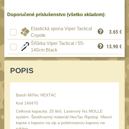
Reklamácia
BRAŠNY A TAŠKY
(1187)
Kontakty
Doporučené príslušenstvo (všetko skladom):
Brašny
50
Stav
Elastická spona Viper Tactical
3.65
€
Univerzalní tašky
objednávky
62
Coyote
Speciální přepravní
Šňůrka Viper Tactical / 55-
13.90
€
tašky
140cm Black
40
Ledvinky
59
POPIS
Duffle bagy
25
Hydratační vaky
10
Organizéry
167
Batoh MilTec HEXTAC
Odhazováky
Kod 140470
39
Speciální pouzdra I
Celková kapacita: 25 litrů. Laserový řez MOLLE
157
systém. Šestihranný materiál HexTac Ripstop. Hlavní
Speciální pouzdra II
kapsa s kapsou na zip a polstrovanou kapsou na
33
rukávu