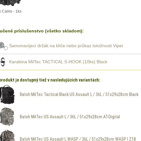
k Camo - 1ks
učené príslušenstvo (všetko skladom):
Samonavíjecí držák na klíče nebo průkaz totožnosti Viper
Karabina MilTec TACTICAL S-HOOK (10ks) Black
produkt je dostupný tiež v nasledujúcich variantách:
Batoh MilTec Tactical Black US Assault L / 36L / 51x29x28cm Black
Batoh MilTec US Assault L / 36L / 51x29x28cm AT-Digital
Batoh MilTec US Assault L WASP / 36L / 51x29x28cm WASP I Z1B