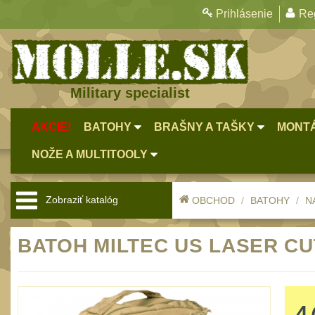
Prihlásenie
Reg
Military specialist
AKCIE!
BATOHY
BRAŠNY A TAŠKY
MONTÁ
NOŽE A MULTITOOLY
Zobraziť katalóg
OBCHOD
BATOHY
N
BATOH MILTEC US LASER CUT