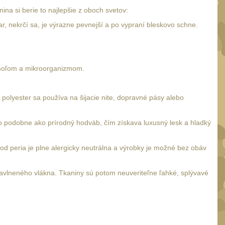
na si berie to najlepšie z oboch svetov:
r, nekrčí sa, je výrazne pevnejší a po vypraní bleskovo schne.
, moľom a mikroorganizmom.
polyester sa používa na šijacie nite, dopravné pásy alebo
o podobne ako prírodný hodváb, čím získava luxusný lesk a hladký
od peria je plne alergicky neutrálna a výrobky je možné bez obáv
avlneného vlákna. Tkaniny sú potom neuveriteľne ľahké, splývavé