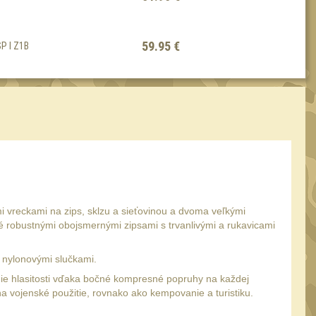
59.95 €
P I Z1B
mi vreckami na zips, sklzu a sieťovinou a dvoma veľkými
robustnými obojsmernými zipsami s trvanlivými a rukavicami
 nylonovými slučkami.
ie hlasitosti vďaka bočné kompresné popruhy na každej
a vojenské použitie, rovnako ako kempovanie a turistiku.