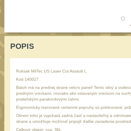
POPIS
Ruksak MilTec US Laser Cut Assault L
Kod 140027
Batoh má na prednej strane velcro panel! Tento silný a vodeod
prednými vreckami, rovnako ako vstavaným vreckom na suchý 
priateľskými parakordovými ťahmi.
Ergonomicky tvarované ramenné popruhy sú polstrované, pribl
Okrem toho je vypchatá zadná časť a nastaviteľný a odnímat
strane a umožňuje možnosť pripojiť ďalšie zariadenia prostre
Celkový objem: cca. 36L