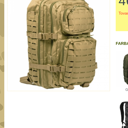
4
Tova
FARBA
G