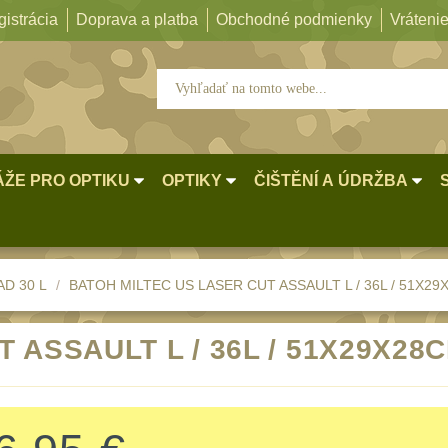
istrácia
Doprava a platba
Obchodné podmienky
Vrátenie
ŽE PRO OPTIKU
OPTIKY
ČIŠTĚNÍ A ÚDRŽBA
AD 30 L
BATOH MILTEC US LASER CUT ASSAULT L / 36L / 51X2
 ASSAULT L / 36L / 51X29X2