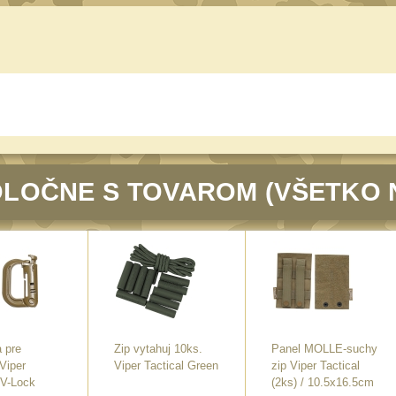
LOČNE S TOVAROM (VŠETKO 
 pre
Zip vytahuj 10ks.
Panel MOLLE-suchy
Viper
Viper Tactical Green
zip Viper Tactical
 V-Lock
(2ks) / 10.5x16.5cm