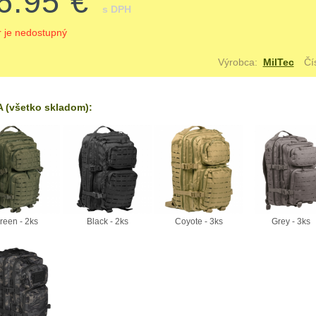
6.95 €
s DPH
r je nedostupný
Výrobca:
MilTec
Čí
 (všetko skladom):
reen - 2ks
Black - 2ks
Coyote - 3ks
Grey - 3ks