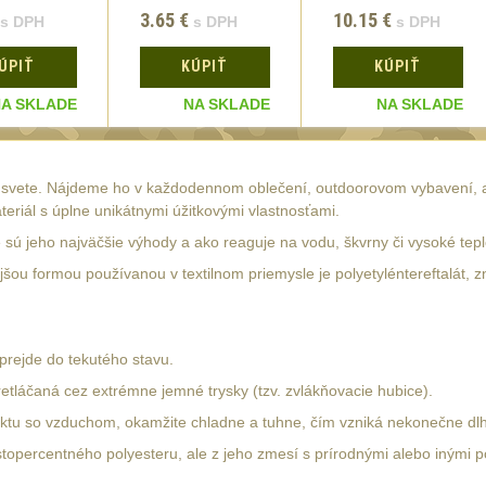
3.65
€
10.15
€
s DPH
s DPH
s DPH
ÚPIŤ
KÚPIŤ
KÚPIŤ
A SKLADE
NA SKLADE
NA SKLADE
a svete. Nájdeme ho v každodennom oblečení, outdoorovom vybavení, al
eriál s úplne unikátnymi úžitkovými vlastnosťami.
 sú jeho najväčšie výhody a ako reaguje na vodu, škvrny či vysoké tepl
ejšou formou používanou v textilnom priemysle je polyetyléntereftalát,
prejde do tekutého stavu.
retláčaná cez extrémne jemné trysky (tzv. zvlákňovacie hubice).
ktu so vzduchom, okamžite chladne a tuhne, čím vzniká nekonečne dlhé
stopercentného polyesteru, ale z jeho zmesí s prírodnými alebo inými po