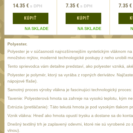
Viper
(2ks)
14.35
€
7.35
€
7.35
€
s DPH
s DPH
KÚPIŤ
KÚPIŤ
K
NA SKLADE
NA SKLADE
N
Polyester.
Polyester je v súčasnosti najrozšírenejším syntetickým vláknom n
množstvo mýtov, moderné technologické postupy z neho urobili mat
Tento sprievodca vám detailne predstaví, ako polyester vzniká, aké
Polyester je polymér, ktorý sa vyrába z ropných derivátov. Najčast
nápojové fľaše).
Samotný proces výroby vlákna je fascinujúci technologický proces:
Tavenie: Polyesterová hmota sa zahreje na vysokú teplotu, kým ne
Extrúzia (pretláčanie): Táto tekutá hmota je pod vysokým tlakom p
Vznik vlákna: Hneď ako hmota opustí trysku a dostane sa do konta
Dnešný textilný trh je zaplavený odevmi, ktoré nie sú vyrobené zo 
vlnou).