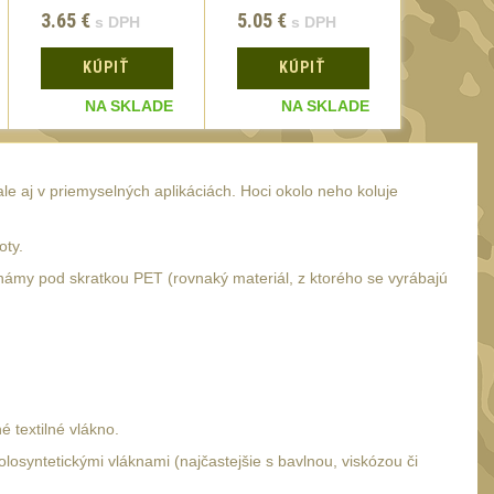
3.65
€
5.05
€
5.05
€
s DPH
s DPH
KÚPIŤ
KÚPIŤ
KÚ
NA SKLADE
NA SKLADE
N
e aj v priemyselných aplikáciách. Hoci okolo neho koluje
oty.
 známy pod skratkou PET (rovnaký materiál, z ktorého se vyrábajú
 textilné vlákno.
losyntetickými vláknami (najčastejšie s bavlnou, viskózou či