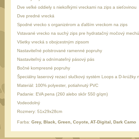
Dve veľké oddiely s niekoľkými vreckami na zips a sieťovinou
Dve predné vrecká
Spodné vrecko s organizérom a ďalším vreckom na zips
Vstavané vrecko na suchý zips pre hydratačný močový mechú
Všetky vrecká s obojcestným zipsom
Nastaviteľné polstrované ramenné popruhy
Nastaviteľný a odnímateľný pásový pás
Bočné kompresné popruhy
Špeciálny laserový rezací slučkový systém Loops a D-krúžk
Materiál: 100% polyester, potiahnutý PVC
Padanie: EVA pena (260 alebo skôr 550 g/qm)
Vodeodolný
Rozmery: 51x29x28cm
Farba:
Grey, Black, Green, Coyote, AT-Digital, Dark Camo