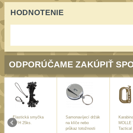
HODNOTENIE
ODPORÚČAME ZAKÚPIŤ SPO
Elastická smyčka
Samonavíjecí držák
Karabina
MFH 25ks.
na klíče nebo
MOLLE 
průkaz totožnosti
Tactical