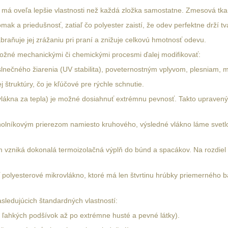
má oveľa lepšie vlastnosti než každá zložka samostatne. Zmesová tkani
k a priedušnosť, zatiaľ čo polyester zaistí, že odev perfektne drží tva
abraňuje jej zrážaniu pri praní a znižuje celkovú hmotnosť odevu.
 možné mechanickými či chemickými procesmi ďalej modifikovať:
lnečného žiarenia (UV stabilita), poveternostným vplyvom, plesniam
štruktúry, čo je kľúčové pre rýchle schnutie.
vlákna za tepla) je možné dosiahnuť extrémnu pevnosť. Takto upravený 
uholníkovým prierezom namiesto kruhového, výsledné vlákno láme svetl
m vzniká dokonalá termoizolačná výplň do búnd a spacákov. Na rozdiel 
polyesterové mikrovlákno, ktoré má len štvrtinu hrúbky priemerného b
sledujúcich štandardných vlastností:
d ľahkých podšívok až po extrémne husté a pevné látky).