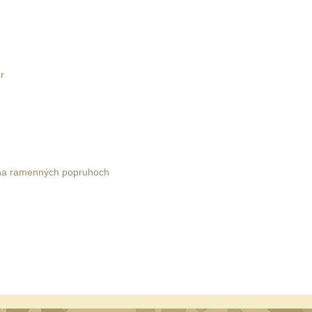
r
y na ramenných popruhoch