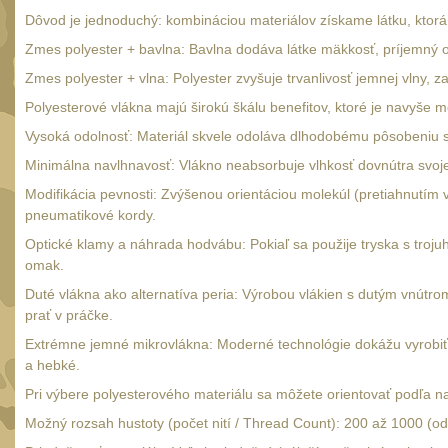
Dôvod je jednoduchý: kombináciou materiálov získame látku, ktorá 
Zmes polyester + bavlna: Bavlna dodáva látke mäkkosť, príjemný oma
Zmes polyester + vlna: Polyester zvyšuje trvanlivosť jemnej vlny, z
Polyesterové vlákna majú širokú škálu benefitov, ktoré je navyše
Vysoká odolnosť: Materiál skvele odoláva dlhodobému pôsobeniu s
Minimálna navlhnavosť: Vlákno neabsorbuje vlhkosť dovnútra svojej 
Modifikácia pevnosti: Zvýšenou orientáciou molekúl (pretiahnutím 
pneumatikové kordy.
Optické klamy a náhrada hodvábu: Pokiaľ sa použije tryska s troj
omak.
Duté vlákna ako alternatíva peria: Výrobou vlákien s dutým vnútro
prať v práčke.
Extrémne jemné mikrovlákna: Moderné technológie dokážu vyrobiť 
a hebké.
Pri výbere polyesterového materiálu sa môžete orientovať podľa na
Možný rozsah hustoty (počet nití / Thread Count): 200 až 1000 (o