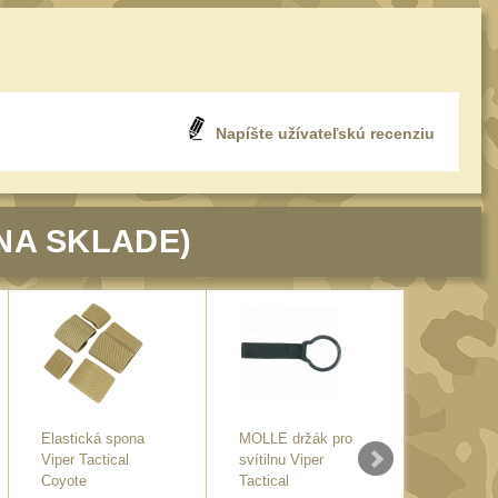
Napíšte užívateľskú recenziu
NA SKLADE)
Elastická spona
MOLLE držák pro
Modulárn
Viper Tactical
svítilnu Viper
(1ks.) Vi
Coyote
Tactical
Black