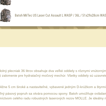
Batoh MilTec US Laser Cut Assault L WASP / 36L / 51x29x28cm WAS
olný plecniak 36 litrov obsahuje dva veľké oddiely s rôznymi vnútorný
zalomenie pre hydratačný močový mechúr. Všetky oddiely sú uzavreté 
ižne 5 cm široké a nastaviteľné, vybavené jedným D-krúžkom a štyrmi
eľný pásový popruh sa otvára pomocou spony. Batoh umožňuje ovládan
dníctvom celého radu robustných laserových rezov MOLLE. Je ideálny n