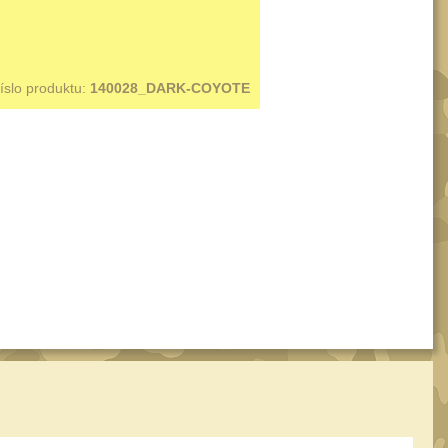
íslo produktu:
140028_DARK-COYOTE