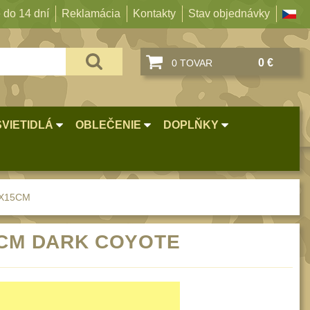
 do 14 dní
Reklamácia
Kontakty
Stav objednávky
0 €
0 TOVAR
SVIETIDLÁ
OBLEČENIE
DOPLŇKY
5X15CM
15CM DARK COYOTE