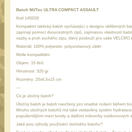
Batoh MilTec ULTRA COMPACT ASSAULT
Kod 140028
Kompaktní taktický batoh vycházející z designu oblíbených b
zapínají pomocí dvoucestných zipů, zajímavou vlastností batoh
vazby a pruh suchého zipu, který poslouží pro vaše VELCRO n
Materiál: 100% polyester, polyuretanový zátěr
Molle kompatibilní
Objem: 15 litrů
Hmotnost: 320 gr
Rozměry: 20x6,5x15 cm
---
Co je útočný batoh?
Útočný batoh je batoh navržený pro snadné nošení během bojo
Mnoho útočných batohů má také vestavěný systém hydratace, aby
populárnějšími mezi turisty a dalšími milovníky outdoorových ak
Jaké jsou výhody používání útočného batohu?