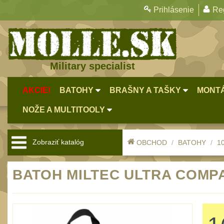
Prihlásenie
Reg
Military specialist
AKCIE!
BATOHY
BRAŠNY A TAŠKY
MONTÁ
NOŽE A MULTITOOLY
Zobraziť katalóg
OBCHOD
BATOHY
10
BATOH MILTEC ULTRA COMPA