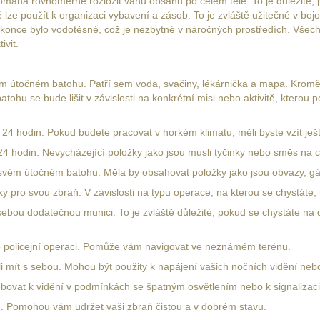
omáhá rovnoměrně rozložit váhu obsahu po celém těle. To je důležité
ze použít k organizaci vybavení a zásob. To je zvláště užitečné v bojo
once bylo vodotěsné, což je nezbytné v náročných prostředích. Všechn
vit.
vém útočném batohu. Patří sem voda, svačiny, lékárnička a mapa. Kromě 
ohu se bude lišit v závislosti na konkrétní misi nebo aktivitě, kterou
 24 hodin. Pokud budete pracovat v horkém klimatu, měli byste vzít ješt
 24 hodin. Nevycházející položky jako jsou musli tyčinky nebo směs na c
 svém útočném batohu. Měla by obsahovat položky jako jsou obvazy, gá
 pro svou zbraň. V závislosti na typu operace, na kterou se chystáte, 
ebou dodatečnou munici. To je zvláště důležité, pokud se chystáte n
 policejní operaci. Pomůže vám navigovat ve neznámém terénu.
li mít s sebou. Mohou být použity k napájení vašich nočních vidění nebo
potřebovat k vidění v podmínkách se špatným osvětlením nebo k signaliza
ité. Pomohou vám udržet vaši zbraň čistou a v dobrém stavu.