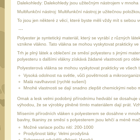
Dalekohledy: Dalekohledy jsou užitečným nástrojem v mnoha s
Multifunkční nástroj: Multifunkční nástroj je užitečnou položk
To jsou jen některé z věcí, které byste měli vždy mít s sebo
---
Polyester je syntetický materiál, který se vyrábí z různých láte
vznikne vlákno. Tato vlákna se mohou vyskytovat prakticky ve
Trh je plný látek a oblečení ze směsí polyesteru s jinými mate
polyesteru s dalšími vlákny získává žádané vlastnosti pro obl
Polyesterová vlákna se mohou vyskytovat prakticky ve všech te
Vysoká odolnost na světle, vůči povětrnosti a mikroorgan
Malá navlhavost (rychlé sušení)
Mnohé vlastnosti se dají snadno zlepšit chemickými nebo m
Omak a lesk velmi podobný přírodnímu hedvábí se dosahuje u v
výhodou, že se výrobky plněné tímto materiálem dají prát. 
Mísením přírodních vláken s polyesterem se dosáhne v mnohém 
bavlny, tkaniny ze směsí s polyesterem jsou lehčí a méně mač
Možné variace počtu nití: 200-1000
Prodyšnost látky: Velmi prodyšná
Schopnost odvádět vlhkost: Vysoká