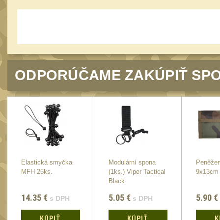
ODPORÚČAME ZAKÚPIŤ SPO
Elastická smyčka
Modulární spona
Peněžen
MFH 25ks.
(1ks.) Viper Tactical
9x13cm
Black
14.35
€
5.05
€
5.90
€
s DPH
s DPH
KÚPIŤ
KÚPIŤ
K