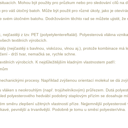
ituacích. Mohou být použity pro průzkum nebo pro sledování cílů na d
ou pro váš útočný batoh. Může být použit pro různé úkoly, jako je otevír
u ve svém útočném batohu. Dodržováním těchto rad se můžete ujistit, že
k, nejčastěji z tzv. PET (polyetylentereftalát). Polyesterová vlákna vzni
 všech textilních výrobcích.
riály (nejčastěji s bavlnou, viskózou, vlnou aj.), protože kombinace má
ečení - drží tvar, nemačká se, rychle schne.
xtilních výrobcích. K nejdůležitějším kladným vlastnostem patří:
izmům
echanickými procesy. Například zvýšenou orientací molekul se dá zvýš
láken s neokrouhlým (např. trojúhelníkovým) průřezem. Dutá polyestero
Vzhled polyesterového hedvábí podobný staplovým přízím se dosahuje m
směru zlepšení užitných vlastností příze. Nejjemnější polyesterové v
kavé, pevnější a trvanlivější. Podobně je tomu u směsí polyester/vlna.