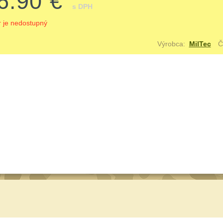
6.90 €
s DPH
r je nedostupný
Výrobca:
MilTec
Č