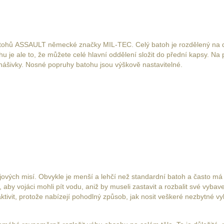
atohů ASSAULT německé značky MIL-TEC. Celý batoh je rozdělený na dvě
u je ale to, že můžete celé hlavní oddělení složit do přední kapsy. N
ášivky. Nosné popruhy batohu jsou výškově nastavitelné.
vých misí. Obvykle je menší a lehčí než standardní batoh a často má
 vojáci mohli pít vodu, aniž by museli zastavit a rozbalit své vybaven
tivit, protože nabízejí pohodlný způsob, jak nosit veškeré nezbytné vybav