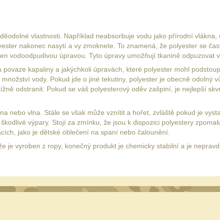
děodolné vlastnosti. Například neabsorbuje vodu jako přírodní vlákna,
lyester nakonec nasytí a vy zmoknete. To znamená, že polyester se ča
řen vodoodpudivou úpravou. Tyto úpravy umožňují tkanině odpuzovat 
povaze kapaliny a jakýchkoli úpravách, které polyester mohl podstoupit
množství vody. Pokud jde o jiné tekutiny, polyester je obecně odolný 
tížně odstranit. Pokud se váš polyesterový oděv zašpiní, je nejlepší skv
lna nebo vlna. Stále se však může vznítit a hořet, zvláště pokud je vys
odlivé výpary. Stojí za zmínku, že jsou k dispozici polyestery zpomalují
kacích, jako je dětské oblečení na spaní nebo čalounění.
ože je vyroben z ropy, konečný produkt je chemicky stabilní a je nepr