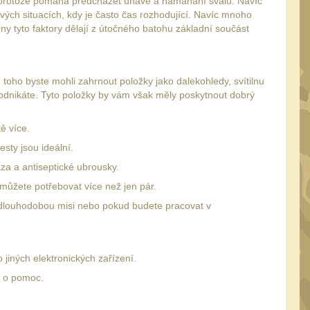
, protože pomáhá předcházet únavě a namáhání svalů. Navíc
vých situacích, kdy je často čas rozhodující. Navíc mnoho
y tyto faktory dělají z útočného batohu základní součást
toho byste mohli zahrnout položky jako dalekohledy, svítilnu
 podnikáte. Tyto položky by vám však měly poskytnout dobrý
ě více.
esty jsou ideální.
za a antiseptické ubrousky.
můžete potřebovat více než jen pár.
a dlouhodobou misi nebo pokud budete pracovat v
 jiných elektronických zařízení.
ci o pomoc.