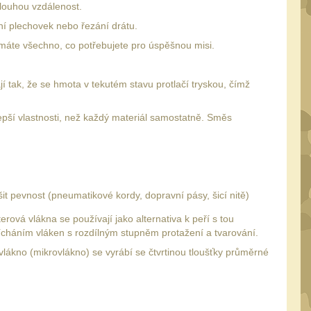
louhou vzdálenost.
ání plechovek nebo řezání drátu.
 máte všechno, co potřebujete pro úspěšnou misi.
kají tak, že se hmota v tekutém stavu protlačí tryskou, čímž
 lepší vlastnosti, než každý materiál samostatně. Směs
it pevnost (pneumatikové kordy, dopravní pásy, šicí nitě)
vá vlákna se používají jako alternativa k peří s tou
ícháním vláken s rozdílným stupněm protažení a tvarování.
lákno (mikrovlákno) se vyrábí se čtvrtinou tloušťky průměrné