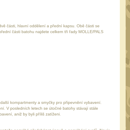
 části, hlavní oddělení a přední kapsu. Obě části se
a přední části batohu najdete celkem tři řady MOLLE/PALS
 další kompartmenty a smyčky pro připevnění vybavení.
í. V posledních letech se útočné batohy stávají stále
ení, aniž by byli příliš zatíženi.