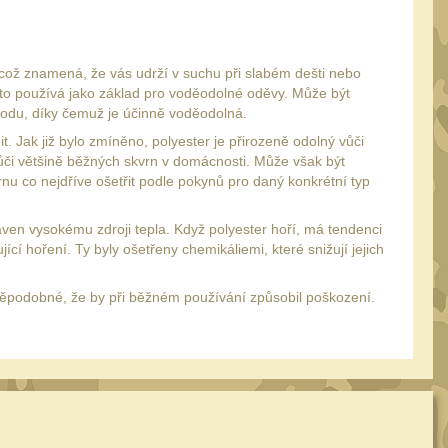
 což znamená, že vás udrží v suchu při slabém dešti nebo
sto používá jako základ pro voděodolné oděvy. Může být
vodu, díky čemuž je účinně voděodolná.
. Jak již bylo zmíněno, polyester je přirozeně odolný vůči
vůči většině běžných skvrn v domácnosti. Může však být
rnu co nejdříve ošetřit podle pokynů pro daný konkrétní typ
taven vysokému zdroji tepla. Když polyester hoří, má tendenci
cí hoření. Ty byly ošetřeny chemikáliemi, které snižují jejich
avděpodobné, že by při běžném používání způsobil poškození.