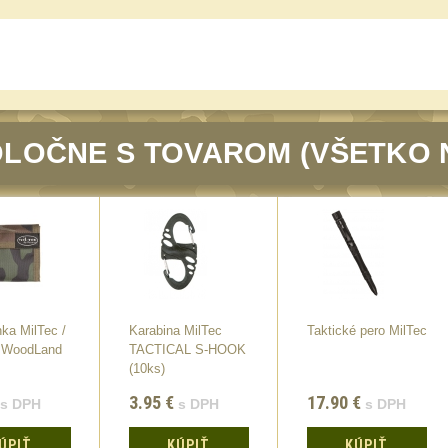
LOČNE S TOVAROM (VŠETKO 
ka MilTec /
Karabina MilTec
Taktické pero MilTec
 WoodLand
TACTICAL S-HOOK
(10ks)
3.95
€
17.90
€
s DPH
s DPH
s DPH
ÚPIŤ
KÚPIŤ
KÚPIŤ