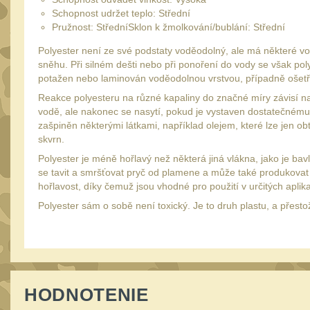
Schopnost udržet teplo: Střední
Pružnost: StředníSklon k žmolkování/bublání: Střední
Polyester není ze své podstaty voděodolný, ale má některé vo
sněhu. Při silném dešti nebo při ponoření do vody se však po
potažen nebo laminován voděodolnou vrstvou, případně ošet
Reakce polyesteru na různé kapaliny do značné míry závisí na 
vodě, ale nakonec se nasytí, pokud je vystaven dostatečnému 
zašpiněn některými látkami, například olejem, které lze jen ob
skvrn.
Polyester je méně hořlavý než některá jiná vlákna, jako je bav
se tavit a smršťovat pryč od plamene a může také produkovat šk
hořlavost, díky čemuž jsou vhodné pro použití v určitých apli
Polyester sám o sobě není toxický. Je to druh plastu, a přest
HODNOTENIE