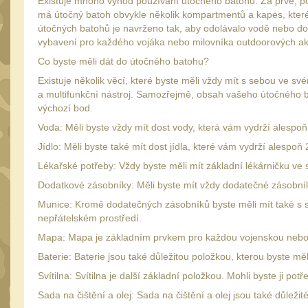
Existuje mnoho výhod používání útočného batohu. Za prvé, p
má útočný batoh obvykle několik kompartmentů a kapes, které l
útočných batohů je navrženo tak, aby odolávalo vodě nebo dok
vybavení pro každého vojáka nebo milovníka outdoorových akti
Co byste měli dát do útočného batohu?
Existuje několik věcí, které byste měli vždy mít s sebou ve s
a multifunkční nástroj. Samozřejmě, obsah vašeho útočného bat
výchozí bod.
Voda: Měli byste vždy mít dost vody, která vám vydrží alespoň
Jídlo: Měli byste také mít dost jídla, které vám vydrží alespoň
Lékařské potřeby: Vždy byste měli mít základní lékárničku ve
Dodatkové zásobníky: Měli byste mít vždy dodatečné zásobníky
Munice: Kromě dodatečných zásobníků byste měli mít také s s
nepřátelském prostředí.
Mapa: Mapa je základním prvkem pro každou vojenskou nebo
Baterie: Baterie jsou také důležitou položkou, kterou byste mě
Svítilna: Svítilna je další základní položkou. Mohli byste ji 
Sada na čištění a olej: Sada na čištění a olej jsou také důlež