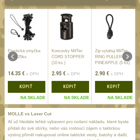
Láhve
16
Lékárničky
17
Na přežití
26
Ostatní
44
MONTÁŽE PRO OPTIKU
Elastická smyčka
Koncovky MilTec
Zip vytahuj MilTec
(596)
MFH 25ks.
CORD STOPPER
RING PULLER
(10 ks.)
PINEAPPLE (5 ks)
Adaptéry a risery
40
Black
14.35
€
2.95
€
2.90
€
s DPH
s DPH
s DPH
Boční montáže
11
KÚPIŤ
KÚPIŤ
KÚPIŤ
Montáže pro optiku
179
E
NA SKLADE
NA SKLADE
NA SKLADE
1" Picatinny
45
1" Dovetail
13
MOLLE vs Laser Cut
30mm Picatinny
Ať už hledáte lehké vybavení pro nošení nákladu, které byste
47
přidali do své sbírky, nebo vás rostoucí zájem o taktickou
30mm Dovetail
14
výstroj přiměl nakupovat online taktické vesty, batohy a další,