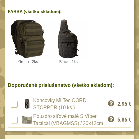
Reklamácia
BRAŠNY A TAŠKY
FARBA (všetko skladom):
(1190)
Kontakty
Brašny
50
Stav
Univerzalní tašky
objednávky
62
Speciální přepravní
tašky
40
Green - 2ks
Black - 1ks
Ledvinky
59
Duffle bagy
25
Doporučené príslušenstvo (všetko skladom):
Hydratační vaky
10
Organizéry
167
Koncovky MilTec CORD
2.95
€
STOPPER (10 ks.)
Odhazováky
39
Pouzdro síťové malé S Viper
5.85
€
Speciální pouzdra I
157
Tactical (VBAGMSS) / 20x12cm
Speciální pouzdra II
33