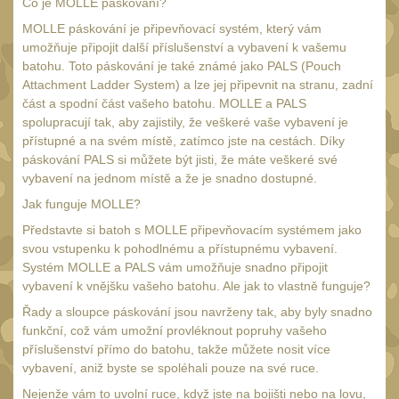
Co je MOLLE páskování?
20
Mechanická mířidla
MOLLE páskování je připevňovací systém, který vám
30
umožňuje připojit další příslušenství a vybavení k vašemu
Dvojnožky
batohu. Toto páskování je také známé jako PALS (Pouch
39
Attachment Ladder System) a lze jej připevnit na stranu, zadní
Dvojnožky na hlaveň
2
část a spodní část vašeho batohu. MOLLE a PALS
spolupracují tak, aby zajistily, že veškeré vaše vybavení je
Dvojnožky pro picatinny
přístupné a na svém místě, zatímco jste na cestách. Díky
25
páskování PALS si můžete být jisti, že máte veškeré své
Dvojnožky pro M-LOK
vybavení na jednom místě a že je snadno dostupné.
9
Dvojnožky pro Keymod
Jak funguje MOLLE?
2
Představte si batoh s MOLLE připevňovacím systémem jako
svou vstupenku k pohodlnému a přístupnému vybavení.
Dvojnožky na otočný
Systém MOLLE a PALS vám umožňuje snadno připojit
čep
15
vybavení k vnějšku vašeho batohu. Ale jak to vlastně funguje?
Popruhy a poutka
40
Řady a sloupce páskování jsou navrženy tak, aby byly snadno
funkční, což vám umožní provléknout popruhy vašeho
Príslušenstvo
18
příslušenství přímo do batohu, takže můžete nosit více
OPTIKY
vybavení, aniž byste se spoléhali pouze na své ruce.
(146)
Nejenže vám to uvolní ruce, když jste na bojišti nebo na lovu,