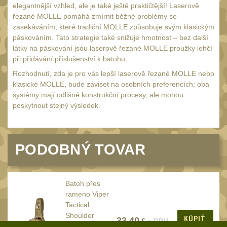
elegantnější vzhled, ale je také ještě praktičtější! Laserově
UTG
45
řezané MOLLE pomáhá zmírnit běžné problémy se
zasekáváním, které tradiční MOLLE způsobuje svým klasickým
Accushot
7
páskováním. Tato strategie také snižuje hmotnost – bez další
Accushot Tactical
látky na páskování jsou laserově řezané MOLLE proužky lehčí
9
při přidávání příslušenství k batohu.
Accushot Precision
3
Rozhodnutí, zda je pro vás lepší laserově řezané MOLLE nebo
Hunter
klasické MOLLE, bude záviset na osobních preferencích; oba
6
systémy mají odlišné konstrukční procesy, ale mohou
BugBuster
4
poskytnout stejný výsledek.
Kolimátory
16
Schmidt&Bender
3
PODOBNÝ TOVAR
Delta Optical
2
Sightmark
19
Batoh přes
Vector Optics
5
rameno Viper
Tactical
ČIŠTĚNÍ A ÚDRŽBA
(66)
Shoulder
KÚPIŤ
33.40
€
s DPH
Pack / 10L /