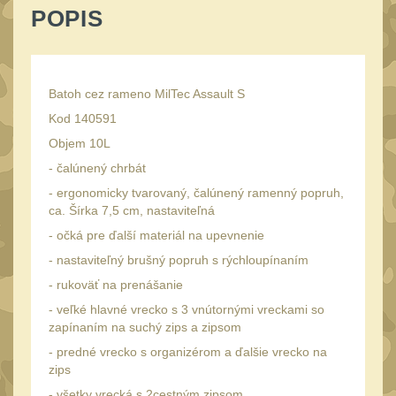
Speciální pouzdra III
POPIS
12
Pouzdra na láhev
42
Pouzdra na toaletní
potřeby
Batoh cez rameno MilTec Assault S
3
Kod 140591
Pouzdra na
Objem 10L
lékárničku
48
- čalúnený chrbát
Pouzdra na
- ergonomicky tvarovaný, čalúnený ramenný popruh,
elektroniku
67
ca. Šírka 7,5 cm, nastaviteľná
Pouzdra a kapsy na
- očká pre ďalší materiál na upevnenie
suchý zip
95
- nastaviteľný brušný popruh s rýchloupínaním
Stehenní pouzdra
- rukoväť na prenášanie
29
- veľké hlavné vrecko s 3 vnútornými vreckami so
Pouzdra na svítilny
2
zapínaním na suchý zips a zipsom
Puzdrá na mapy
- predné vrecko s organizérom a ďalšie vrecko na
24
zips
Cestovné púzdra
29
- všetky vrecká s 2cestným zipsom