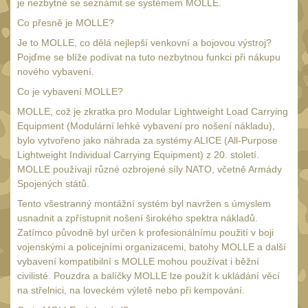
34mm
je nezbytné se seznámit se systémem MOLLE.
31
Co přesně je MOLLE?
Montáže pre kolimátory
Je to MOLLE, co dělá nejlepší venkovní a bojovou výstroj?
27
Pojďme se blíže podívat na tuto nezbytnou funkci při nákupu
Ostatní
13
nového vybavení.
Montáže na hlaveň
Co je vybavení MOLLE?
3
Montáže pro svítilny
MOLLE, což je zkratka pro Modular Lightweight Load Carrying
18
Equipment (Modulární lehké vybavení pro nošení nákladu),
Předpažbí
bylo vytvořeno jako náhrada za systémy ALICE (All-Purpose
56
Lightweight Individual Carrying Equipment) z 20. století.
Pre AK
11
MOLLE používají různé ozbrojené síly NATO, včetně Armády
Spojených států.
Pre M4/AR15
29
Tento všestranný montážní systém byl navržen s úmyslem
Ostatní
14
usnadnit a zpřístupnit nošení širokého spektra nákladů.
Pažby
Zatímco původně byl určen k profesionálnímu použití v boji
51
vojenskými a policejními organizacemi, batohy MOLLE a další
Raily, lišty, krytky
vybavení kompatibilní s MOLLE mohou používat i běžní
66
civilisté. Pouzdra a balíčky MOLLE lze použít k ukládání věcí
Přední rukojeti
50
na střelnici, na loveckém výletě nebo při kempování.
Zadní rukojeti