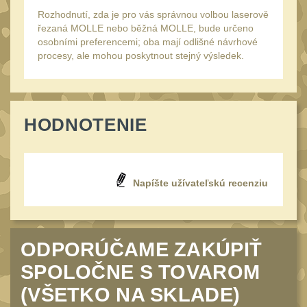
34mm
31
Rozhodnutí, zda je pro vás správnou volbou laserově
Montáže pre kolimátory
řezaná MOLLE nebo běžná MOLLE, bude určeno
osobními preferencemi; oba mají odlišné návrhové
27
procesy, ale mohou poskytnout stejný výsledek.
Ostatní
13
Montáže na hlaveň
3
Montáže pro svítilny
18
HODNOTENIE
Předpažbí
56
Pre AK
11
Napíšte užívateľskú recenziu
Pre M4/AR15
29
Ostatní
14
Pažby
51
ODPORÚČAME ZAKÚPIŤ
Raily, lišty, krytky
66
SPOLOČNE S TOVAROM
Přední rukojeti
50
(VŠETKO NA SKLADE)
Zadní rukojeti