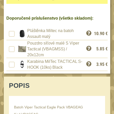
Reklamácia
BRAŠNY A TAŠKY
(1190)
Kontakty
Doporučené príslušenstvo (všetko skladom):
Brašny
50
Stav
Univerzalní tašky
objednávky
62
Pláštěnka Miltec na batoh
10.90
€
Assault malý
Speciální přepravní
tašky
Pouzdro síťové malé S Viper
40
5.85
€
Tactical (VBAGMSS) /
Ledvinky
59
20x12cm
Duffle bagy
Karabina MilTec TACTICAL S-
25
3.95
€
HOOK (10ks) Black
Hydratační vaky
10
Organizéry
167
POPIS
Odhazováky
39
Speciální pouzdra I
157
Speciální pouzdra II
Batoh Viper Tactical Eagle Pack VBAGEAG
33