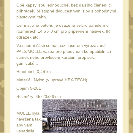
Peněženky
Obě kapsy jsou jednoduché, bez dalšího členění či
15
přihrádek, přístupné dvoucestnými zipy s pohodlnými
Doplňky
plastovými táhly.
378
Ramenní popruhy a
Čelní strana batohu je osazena velcro panelem o
rozměrech 14,5 x 8 cm pro připevnění nášivek, IR
vycpávky
10
odrazek atd.
Karabiny a přezky
75
Ve spodní části se nachází laserem vyřezávaná
PALS/MOLLE vazba pro připevnění kompatibilních
Kroužky, šňůrky,
sumek nebo provlečení karabin, propisek,
koncovky
25
gumicuků...
Nášivky
105
Hmotnost: 0,44 kg
Samonavíjecí držáky
Materiál: Nylon (v úpravě HEX-TECH)
1
Zámky
Objem 5-20L
1
Rozměry: 45x23x26 cm
Nepromokavý potahy a
vaky
18
MOLLE byla
Adaptéry
33
navržena tak,
Taktická pera
aby vám
5
usnadnila