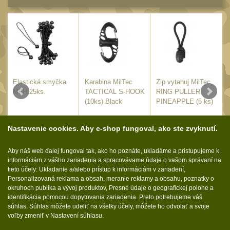
20
Mechanická mířidla
30
Dvojnožky
39
Dvojnožky na hlaveň
2
Dvojnožky pro picatinny
Elastická smyčka
Karabina MilTec
Zip vytahuj MilTec
25
K
MFH 25ks.
TACTICAL S-HOOK
RING PULLER
Dvojnožky pro M-LOK
(10ks) Black
PINEAPPLE (5 ks)
9
Black
Dvojnožky pro Keymod
14.35
€
3.95
€
2.90
€
s DPH
s DPH
s DPH
Nastavenie cookies. Aby e-shop fungoval, ako ste zvyknutí.
2
KÚPIŤ
KÚPIŤ
KÚPIŤ
Dvojnožky na otočný
Aby náš web ďalej fungoval tak, ako ho poznáte, ukladáme a pristupujeme k
čep
E
NA SKLADE
NA SKLADE
NA SKLADE
15
informáciám z vášho zariadenia a spracovávame údaje o vašom správaní na
tieto účely: Ukladanie a/alebo prístup k informáciám v zariadení,
Popruhy a poutka
40
Personalizovaná reklama a obsah, meranie reklamy a obsahu, poznatky o
okruhoch publika a vývoj produktov, Presné údaje o geografickej polohe a
Príslušenstvo
18
identifikácia pomocou dopytovania zariadenia. Preto potrebujeme váš
Sledujte nás:
súhlas. Súhlas môžete udeliť na všetky účely, môžete ho odvolať a svoje
OPTIKY
voľby zmeniť v Nastavení súhlasu.
(146)