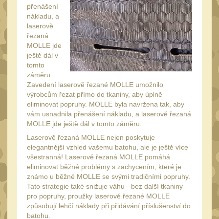
Láhve
přenášení
16
nákladu, a
Lékárničky
17
laserově
řezaná
Na přežití
26
MOLLE jde
Ostatní
ještě dál v
44
tomto
MONTÁŽE PRO OPTIKU
záměru.
(596)
Zavedení laserově řezané MOLLE umožnilo
výrobcům řezat přímo do tkaniny, aby úplně
Adaptéry a risery
eliminovat popruhy. MOLLE byla navržena tak, aby
40
vám usnadnila přenášení nákladu, a laserově řezaná
Boční montáže
11
MOLLE jde ještě dál v tomto záměru.
Montáže pro optiku
Laserově řezaná MOLLE nejen poskytuje
179
elegantnější vzhled vašemu batohu, ale je ještě více
1" Picatinny
všestranná! Laserově řezaná MOLLE pomáhá
45
eliminovat běžné problémy s zachycením, které je
1" Dovetail
13
známo u běžné MOLLE se svými tradičními popruhy.
Tato strategie také snižuje váhu - bez další tkaniny
30mm Picatinny
47
pro popruhy, proužky laserově řezané MOLLE
30mm Dovetail
způsobují lehčí náklady při přidávání příslušenství do
14
batohu.