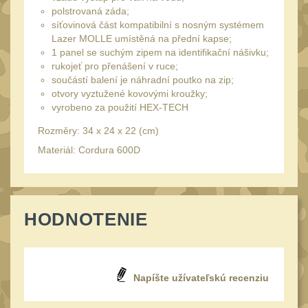
Speciální pouzdra III
polstrovaná záda;
12
síťovinová část kompatibilní s nosným systémem
Pouzdra na láhev
42
Lazer MOLLE umístěná na přední kapse;
1 panel se suchým zipem na identifikační nášivku;
Pouzdra na toaletní
rukojeť pro přenášení v ruce;
potřeby
3
součástí balení je náhradní poutko na zip;
otvory vyztužené kovovými kroužky;
Pouzdra na
vyrobeno za použití HEX-TECH
lékárničku
48
Rozměry: 34 x 24 x 22 (cm)
Pouzdra na
Materiál: Cordura 600D
elektroniku
67
Pouzdra a kapsy na
suchý zip
95
HODNOTENIE
Stehenní pouzdra
29
Pouzdra na svítilny
2
Puzdrá na mapy
24
Napíšte užívateľskú recenziu
Cestovné púzdra
29