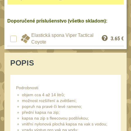
Reklamácia
BRAŠNY A TAŠKY
(1190)
Kontakty
Doporučené príslušenstvo (všetko skladom):
Brašny
50
Stav
Univerzalní tašky
objednávky
62
Elastická spona Viper Tactical
3.65
€
Coyote
Speciální přepravní
tašky
40
Ledvinky
POPIS
59
Duffle bagy
25
Hydratační vaky
10
Podrobnosti
Organizéry
167
objem cca 4 až 14 litrů;
možnost rozšíření a zvětšení;
Odhazováky
39
popruh na pravé či levé rameno;
přední kapsa na zip;
Speciální pouzdra I
157
kapsa na zip s fleecovou podšívkou;
Speciální pouzdra II
vnitřní nylonová plochá kapsa na vak s vodou;
33
vzadu výstup pro vak na vodu;