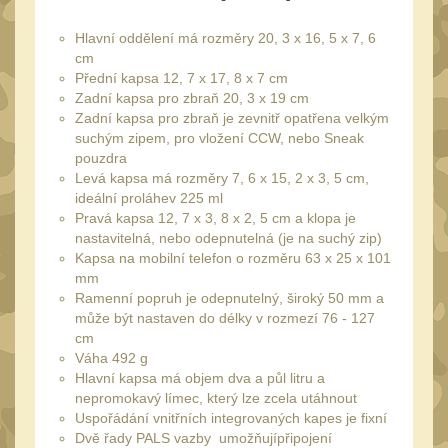
Speciální pouzdra III
12
Hlavní oddělení má rozměry 20, 3 x 16, 5 x 7, 6
Pouzdra na láhev
42
cm
Přední kapsa 12, 7 x 17, 8 x 7 cm
Pouzdra na toaletní
Zadní kapsa pro zbraň 20, 3 x 19 cm
potřeby
3
Zadní kapsa pro zbraň je zevnitř opatřena velkým
suchým zipem, pro vložení CCW, nebo Sneak
Pouzdra na
pouzdra
lékárničku
46
Levá kapsa má rozměry 7, 6 x 15, 2 x 3, 5 cm,
ideální proláhev 225 ml
Pouzdra na
Pravá kapsa 12, 7 x 3, 8 x 2, 5 cm a klopa je
elektroniku
67
nastavitelná, nebo odepnutelná (je na suchý zip)
Pouzdra a kapsy na
Kapsa na mobilní telefon o rozměru 63 x 25 x 101
mm
suchý zip
95
Ramenní popruh je odepnutelný, široký 50 mm a
Stehenní pouzdra
může být nastaven do délky v rozmezí 76 - 127
29
cm
Pouzdra na svítilny
Váha 492 g
2
Hlavní kapsa má objem dva a půl litru a
Puzdrá na mapy
nepromokavý límec, který lze zcela utáhnout
24
Uspořádání vnitřních integrovaných kapes je fixní
Cestovné púzdra
29
Dvě řady PALS vazby umožňujípřipojení