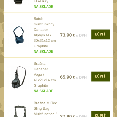
FG-Gray
Monokuláry
5
NA SKLADE
Kolimátory
53
Batoh
Zvětšovací moduly
5
multifunkčný
LPVO
Danaper
21
KÚPIŤ
73.90
Alphyn M /
€
s DPH
Na vzduchovku
30x31x12 cm
15
Graphite
Na kuše
2
NA SKLADE
Velký oční reliéf
1
Brašna
Na dlouhé
Danaper
vzdálenosti
Vega /
13
KÚPIŤ
65.90
€
s DPH
41x21x14 cm
Multi-range
32
Graphite
NA SKLADE
Krátka a střední
vzdálenost
16
Brašna MilTec
Príslušenstvo pre
Sling Bag
optiku
Multifunction /
9
KÚPIŤ
27.90
€
s DPH