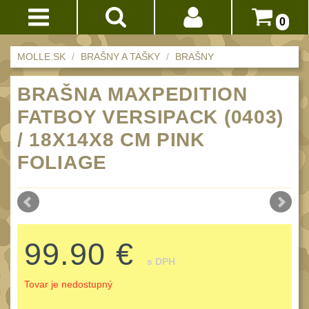
0
Akce!
MOLLE.SK
BRAŠNY A TAŠKY
BRAŠNY
Prihlásenie
BATOHY
BRAŠNA MAXPEDITION
(228)
Registrácia
FATBOY VERSIPACK (0403)
Méně než 10 L
14
Doprava
/ 18X14X8 CM PINK
10 - 20 L
32
a
FOLIAGE
platba
20 - 30 L
101
Nad 30 L
Obchodné
74
podmienky
Batohy přes rameno
17
Vrátenie
Turistické a
99.90 €
do
expediční
38
s DPH
14
Městské batohy
Tovar je nedostupný
41
dní
Dětské
3