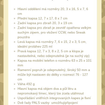
Speciální pouzdra III
12
Hlavní oddělení má rozměry 20, 3 x 16, 5 x 7, 6
Pouzdra na láhev
42
cm
Přední kapsa 12, 7 x 17, 8 x 7 cm
Pouzdra na toaletní
Zadní kapsa pro zbraň 20, 3 x 19 cm
potřeby
3
Zadní kapsa pro zbraň je zevnitř opatřena velkým
suchým zipem, pro vložení CCW, nebo Sneak
Pouzdra na
pouzdra
lékárničku
46
Levá kapsa má rozměry 7, 6 x 15, 2 x 3, 5 cm,
ideální proláhev 225 ml
Pouzdra na
Pravá kapsa 12, 7 x 3, 8 x 2, 5 cm a klopa je
elektroniku
67
nastavitelná, nebo odepnutelná (je na suchý zip)
Pouzdra a kapsy na
Kapsa na mobilní telefon o rozměru 63 x 25 x 101
mm
suchý zip
95
Ramenní popruh je odepnutelný, široký 50 mm a
Stehenní pouzdra
může být nastaven do délky v rozmezí 76 - 127
29
cm
Pouzdra na svítilny
Váha 492 g
2
Hlavní kapsa má objem dva a půl litru a
Puzdrá na mapy
nepromokavý límec, který lze zcela utáhnout
24
Uspořádání vnitřních integrovaných kapes je fixní
Cestovné púzdra
29
Dvě řady PALS vazby umožňujípřipojení