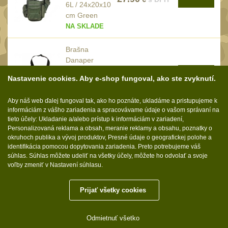
6L / 24x20x10
UTG
cm Green
45
NA SKLADE
Accushot
7
Accushot Tactical
Brašna
9
Danaper
Accushot Precision
3
Vega /
KÚPIŤ
65.90
€
s DPH
Nastavenie cookies. Aby e-shop fungoval, ako ste zvyknutí.
Hunter
41x21x14 cm
6
FG-Gray
BugBuster
Aby náš web ďalej fungoval tak, ako ho poznáte, ukladáme a pristupujeme k
4
NA SKLADE
informáciám z vášho zariadenia a spracovávame údaje o vašom správaní na
Kolimátory
tieto účely: Ukladanie a/alebo prístup k informáciám v zariadení,
16
Personalizovaná reklama a obsah, meranie reklamy a obsahu, poznatky o
Schmidt&Bender
okruhoch publika a vývoj produktov, Presné údaje o geografickej polohe a
3
identifikácia pomocou dopytovania zariadenia. Preto potrebujeme váš
Delta Optical
Sledujte nás:
súhlas. Súhlas môžete udeliť na všetky účely, môžete ho odvolať a svoje
2
voľby zmeniť v Nastavení súhlasu.
Sightmark
19
Vector Optics
Prijať všetky cookies
5
Molle.sk © 2026
ČIŠTĚNÍ A ÚDRŽBA
(64)
Odmietnuť všetko
Tieto internetové stránky používajú súbory cookie.