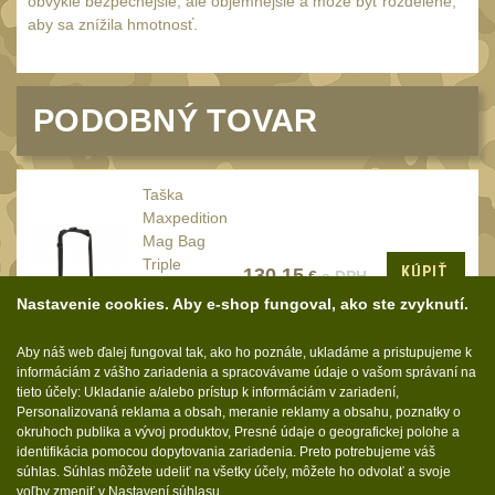
Náradie a nástroje
obvykle bezpečnejšie, ale objemnejšie a môže byť rozdelené,
33
aby sa znížila hmotnosť.
AR15
19
AK47
9
PODOBNÝ TOVAR
.22
7
.223 (5.56mm)
8
.243 .260 (6.5mm)
Taška
7
Maxpedition
.270 .280 (7mm)
7
Mag Bag
Triple
.30 .308 (7.62mm)
KÚPIŤ
11
130.15
€
s DPH
(PT1072) /
12GA, 20GA
Nastavenie cookies. Aby e-shop fungoval, ako ste zvyknutí.
23x30x13
10
cm Black
.40 .41
6
Aby náš web ďalej fungoval tak, ako ho poznáte, ukladáme a pristupujeme k
NA SKLADE
informáciám z vášho zariadenia a spracovávame údaje o vašom správaní na
.44 .45
6
tieto účely: Ukladanie a/alebo prístup k informáciám v zariadení,
Personalizovaná reklama a obsah, meranie reklamy a obsahu, poznatky o
.357 .38 (9mm)
7
okruhoch publika a vývoj produktov, Presné údaje o geografickej polohe a
identifikácia pomocou dopytovania zariadenia. Preto potrebujeme váš
1911
6
Sledujte nás:
súhlas. Súhlas môžete udeliť na všetky účely, môžete ho odvolať a svoje
voľby zmeniť v Nastavení súhlasu.