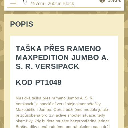
3.95
€
Speciální pouzdra III
/ 57cm - 260cm Black
12
Pouzdra na láhev
42
POPIS
Pouzdra na toaletní
potřeby
3
Pouzdra na
lékárničku
TAŠKA PŘES RAMENO
48
MAXPEDITION JUMBO A.
Pouzdra na
elektroniku
S. R. VERSIPACK
67
Pouzdra a kapsy na
suchý zip
KOD PT1049
95
Stehenní pouzdra
29
Klasická t
aška přes rameno Jumbo A. S. R.
Pouzdra na svítilny
2
Versipack je speciální verzí stejnojmennétašky
Maxpedition Jumbo. Oproti běžnému modelu je ale
Puzdrá na mapy
24
přizpůsobena pro tzv. active shooter situace, tedy
okamžiky, kdy budete musete bezprostředně jednat.
Cestovné púzdra
29
Brašna díky nenápadnému popruhukolem pasu drží