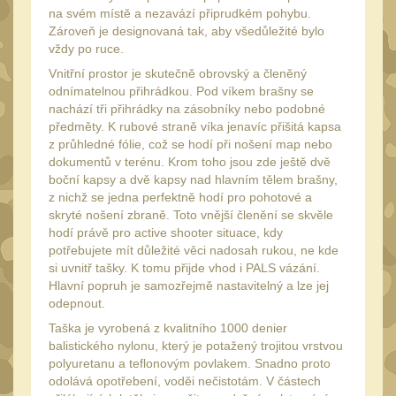
Peněženky
na svém místě a nezavází připrudkém pohybu.
15
Zároveň je designovaná tak, aby všedůležité bylo
Doplňky
vždy po ruce.
378
Vnitřní prostor je skutečně obrovský a členěný
Ramenní popruhy a
odnímatelnou přihrádkou. Pod víkem brašny se
vycpávky
10
nachází tři přihrádky na zásobníky nebo podobné
Karabiny a přezky
předměty. K rubové straně víka jenavíc přišitá kapsa
75
z průhledné fólie, což se hodí při nošení map nebo
Kroužky, šňůrky,
dokumentů v terénu. Krom toho jsou zde ještě dvě
koncovky
25
boční kapsy a dvě kapsy nad hlavním tělem brašny,
z nichž se jedna perfektně hodí pro pohotové a
Nášivky
105
skryté nošení zbraně. Toto vnější členění se skvěle
Samonavíjecí držáky
hodí právě pro active shooter situace, kdy
1
potřebujete mít důležité věci nadosah rukou, ne kde
Zámky
si uvnitř tašky. K tomu přijde vhod i PALS vázání.
1
Hlavní popruh je samozřejmě nastavitelný a lze jej
Nepromokavý potahy a
odepnout.
vaky
18
Taška je vyrobená z kvalitního 1000 denier
Adaptéry
balistického nylonu, který je potažený trojitou vrstvou
33
polyuretanu a teflonovým povlakem. Snadno proto
Taktická pera
5
odolává opotřebení, voděi nečistotám. V částech