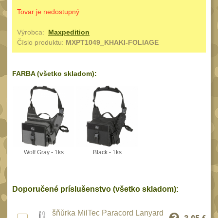
Reklamácia
Tovar je nedostupný
BRAŠNY A TAŠKY
(1190)
Kontakty
Výrobca:
Maxpedition
Brašny
50
Číslo produktu:
MXPT1049_KHAKI-FOLIAGE
Stav
Univerzalní tašky
objednávky
62
Speciální přepravní
FARBA (všetko skladom):
tašky
40
Ledvinky
59
Duffle bagy
25
Hydratační vaky
10
Organizéry
Wolf Gray - 1ks
Black - 1ks
167
Odhazováky
39
Speciální pouzdra I
Doporučené príslušenstvo (všetko skladom):
157
Speciální pouzdra II
33
šňůrka MilTec Paracord Lanyard