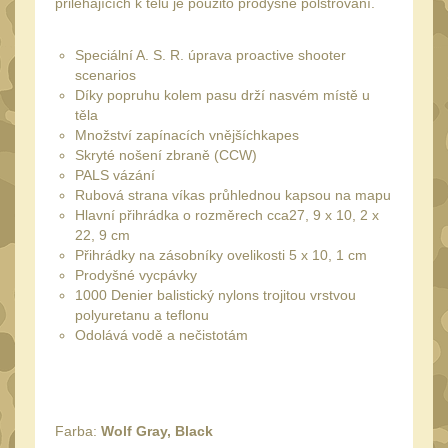
přiléhajících k tělu je použito prodyšné polstrování.
Láhve
16
Lékárničky
17
Speciální A. S. R. úprava proactive shooter
Na přežití
scenarios
26
Díky popruhu kolem pasu drží nasvém místě u
Ostatní
těla
44
Množství zapínacích vnějšíchkapes
MONTÁŽE PRO OPTIKU
Skryté nošení zbraně (CCW)
(596)
PALS vázání
Rubová strana víkas průhlednou kapsou na mapu
Adaptéry a risery
Hlavní přihrádka o rozměrech cca27, 9 x 10, 2 x
40
22, 9 cm
Boční montáže
11
Přihrádky na zásobníky ovelikosti 5 x 10, 1 cm
Prodyšné vycpávky
Montáže pro optiku
179
1000 Denier balistický nylons trojitou vrstvou
1" Picatinny
polyuretanu a teflonu
45
Odolává vodě a nečistotám
1" Dovetail
13
30mm Picatinny
47
30mm Dovetail
14
Farba:
Wolf Gray, Black