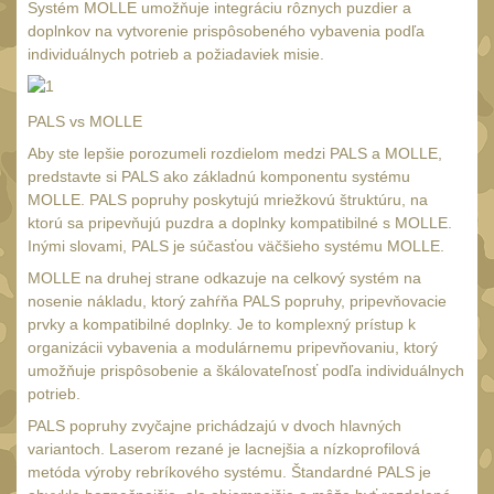
Čištění
Systém MOLLE umožňuje integráciu rôznych puzdier a
39
doplnkov na vytvorenie prispôsobeného vybavenia podľa
AR15
14
individuálnych potrieb a požiadaviek misie.
AK47
10
.22
PALS vs MOLLE
10
Aby ste lepšie porozumeli rozdielom medzi PALS a MOLLE,
.223 (5.56mm)
9
predstavte si PALS ako základnú komponentu systému
.243 .260 (6.5mm)
MOLLE. PALS popruhy poskytujú mriežkovú štruktúru, na
7
ktorú sa pripevňujú puzdra a doplnky kompatibilné s MOLLE.
.270 .280 (7mm)
8
Inými slovami, PALS je súčasťou väčšieho systému MOLLE.
.30 .308 (7.62mm)
10
MOLLE na druhej strane odkazuje na celkový systém na
nosenie nákladu, ktorý zahŕňa PALS popruhy, pripevňovacie
12GA, 20GA
14
prvky a kompatibilné doplnky. Je to komplexný prístup k
.40 .41
organizácii vybavenia a modulárnemu pripevňovaniu, ktorý
11
umožňuje prispôsobenie a škálovateľnosť podľa individuálnych
.44 .45
12
potrieb.
.357 .38 (9mm)
PALS popruhy zvyčajne prichádzajú v dvoch hlavných
12
variantoch. Laserom rezané je lacnejšia a nízkoprofilová
1911
9
metóda výroby rebríkového systému. Štandardné PALS je