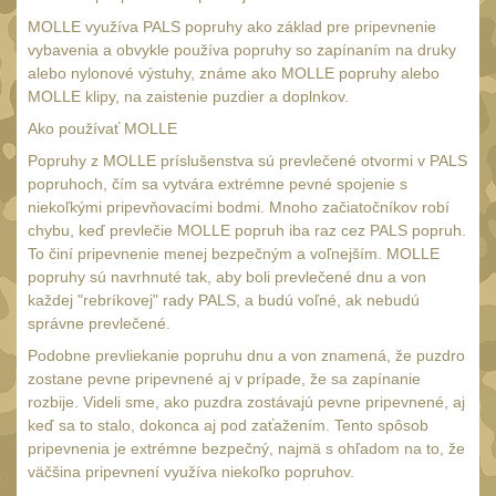
UTG
MOLLE využíva PALS popruhy ako základ pre pripevnenie
45
vybavenia a obvykle používa popruhy so zapínaním na druky
Accushot
7
alebo nylonové výstuhy, známe ako MOLLE popruhy alebo
MOLLE klipy, na zaistenie puzdier a doplnkov.
Accushot Tactical
9
Ako používať MOLLE
Accushot Precision
3
Popruhy z MOLLE príslušenstva sú prevlečené otvormi v PALS
Hunter
popruhoch, čím sa vytvára extrémne pevné spojenie s
6
niekoľkými pripevňovacími bodmi. Mnoho začiatočníkov robí
BugBuster
4
chybu, keď prevlečie MOLLE popruh iba raz cez PALS popruh.
Kolimátory
To činí pripevnenie menej bezpečným a voľnejším. MOLLE
16
popruhy sú navrhnuté tak, aby boli prevlečené dnu a von
Schmidt&Bender
každej "rebríkovej" rady PALS, a budú voľné, ak nebudú
3
správne prevlečené.
Delta Optical
2
Podobne prevliekanie popruhu dnu a von znamená, že puzdro
Sightmark
zostane pevne pripevnené aj v prípade, že sa zapínanie
19
rozbije. Videli sme, ako puzdra zostávajú pevne pripevnené, aj
Vector Optics
5
keď sa to stalo, dokonca aj pod zaťažením. Tento spôsob
pripevnenia je extrémne bezpečný, najmä s ohľadom na to, že
ČIŠTĚNÍ A ÚDRŽBA
(66)
väčšina pripevnení využíva niekoľko popruhov.