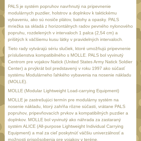
Monokuláry
5
PALS je systém popruhov navrhnutý na pripevnenie
modulárnych puzdier, holstrov a doplnkov k taktickému
Kolimátory
53
vybaveniu, ako sú nosiče plátov, batohy a opasky. PALS
Zvětšovací moduly
mriežka sa skladá z horizontálnych radov pevného nylonového
5
popruhu, rozdelených v intervaloch 1 palca (2,54 cm) a
LPVO
21
prišitých k väčšiemu kusu látky v pravidelných intervaloch.
Na vzduchovku
Tieto rady vytvárajú sériu slučiek, ktoré umožňujú pripevnenie
15
príslušenstva kompatibilného s MOLLE. PALS bol vyvinutý
Na kuše
2
Centrom pre vojakov Natick (United States Army Natick Soldier
Center) a prvýkrát bol predstavený v roku 1997 ako súčasť
Velký oční reliéf
1
systému Modulárneho ľahkého vybavenia na nosenie nákladu
Na dlouhé
(MOLLE).
vzdálenosti
MOLLE (Modular Lightweight Load-carrying Equipment)
13
Multi-range
MOLLE je zastrešujúci termín pre modulárny systém na
33
nosenie nákladu, ktorý zahŕňa rôzne súčasti, vrátane PALS
Krátka a střední
popruhov, pripevňovacích prvkov a kompatibilných puzdier a
vzdálenost
doplnkov. MOLLE bol vyvinutý ako náhrada za zastaraný
16
systém ALICE (All-purpose Lightweight Individual Carrying
Príslušenstvo pre
Equipment) a mal za cieľ poskytnúť väčšiu univerzálnosť a
optiku
možnosti prispôsobenia pre vojakov v teréne.
9