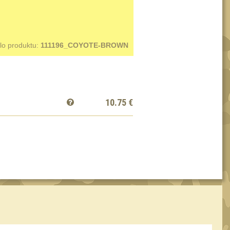
lo produktu:
111196_COYOTE-BROWN
10.75
€