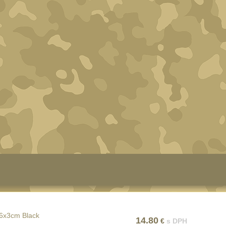
y kroužek
Peněženka MilTec /
 Nite Ize
9x13cm WoodLand
G STEEL
€
5.90
€
s DPH
s DPH
ÚPIŤ
KÚPIŤ
A SKLADE
NA SKLADE
26x3cm Black
14.80
€
s DPH