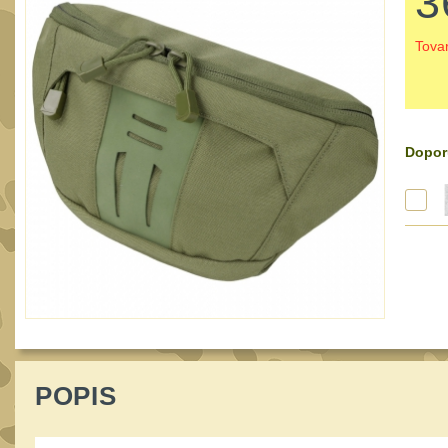
3
Tova
Dopor
POPIS