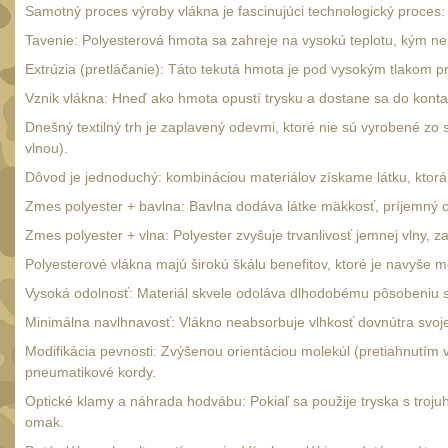
Samotný proces výroby vlákna je fascinujúci technologický proces:
Tavenie: Polyesterová hmota sa zahreje na vysokú teplotu, kým ne
Extrúzia (pretláčanie): Táto tekutá hmota je pod vysokým tlakom p
Vznik vlákna: Hneď ako hmota opustí trysku a dostane sa do konta
Dnešný textilný trh je zaplavený odevmi, ktoré nie sú vyrobené zo 
vlnou).
Dôvod je jednoduchý: kombináciou materiálov získame látku, ktorá 
Zmes polyester + bavlna: Bavlna dodáva látke mäkkosť, príjemný oma
Zmes polyester + vlna: Polyester zvyšuje trvanlivosť jemnej vlny, z
Polyesterové vlákna majú širokú škálu benefitov, ktoré je navyše
Vysoká odolnosť: Materiál skvele odoláva dlhodobému pôsobeniu s
Minimálna navlhnavosť: Vlákno neabsorbuje vlhkosť dovnútra svojej 
Modifikácia pevnosti: Zvýšenou orientáciou molekúl (pretiahnutím 
pneumatikové kordy.
Optické klamy a náhrada hodvábu: Pokiaľ sa použije tryska s troj
omak.