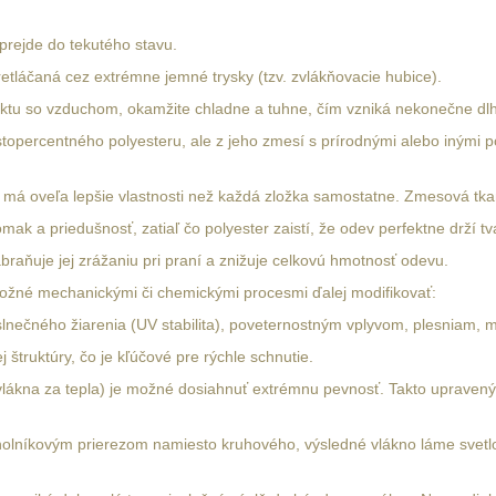
prejde do tekutého stavu.
retláčaná cez extrémne jemné trysky (tzv. zvlákňovacie hubice).
ktu so vzduchom, okamžite chladne a tuhne, čím vzniká nekonečne dlhé
stopercentného polyesteru, ale z jeho zmesí s prírodnými alebo inými po
má oveľa lepšie vlastnosti než každá zložka samostatne. Zmesová tkani
k a priedušnosť, zatiaľ čo polyester zaistí, že odev perfektne drží tva
abraňuje jej zrážaniu pri praní a znižuje celkovú hmotnosť odevu.
 možné mechanickými či chemickými procesmi ďalej modifikovať:
lnečného žiarenia (UV stabilita), poveternostným vplyvom, plesniam
štruktúry, čo je kľúčové pre rýchle schnutie.
vlákna za tepla) je možné dosiahnuť extrémnu pevnosť. Takto upravený 
uholníkovým prierezom namiesto kruhového, výsledné vlákno láme svetl