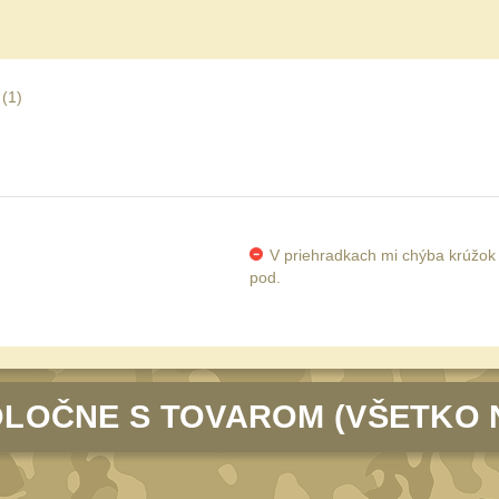
 (
1
)
V priehradkach mi chýba krúžok a
pod.
LOČNE S TOVAROM (VŠETKO 