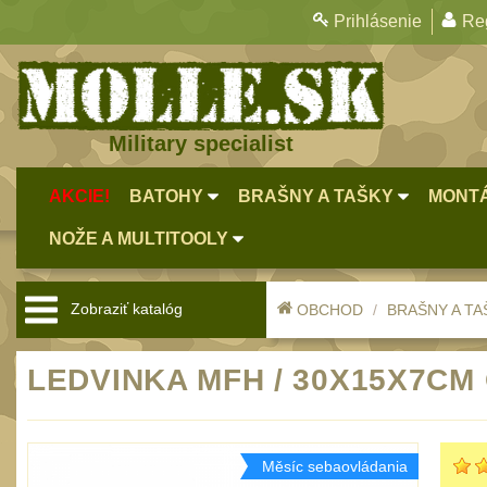
Prihlásenie
Reg
Military specialist
AKCIE!
BATOHY
BRAŠNY A TAŠKY
MONTÁ
NOŽE A MULTITOOLY
Zobraziť katalóg
OBCHOD
BRAŠNY A TA
LEDVINKA MFH / 30X15X7CM
Měsíc sebaovládania