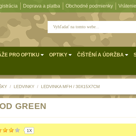
istrácia
Doprava a platba
Obchodné podmienky
Vrátenie
ŽE PRO OPTIKU
OPTIKY
ČIŠTĚNÍ A ÚDRŽBA
ŠKY
LEDVINKY
LEDVINKA MFH / 30X15X7CM
 OD GREEN
1X