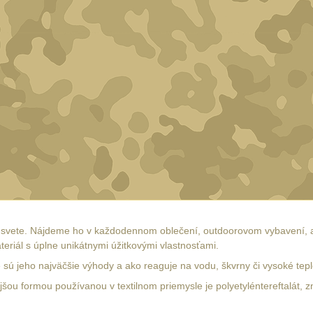
a svete. Nájdeme ho v každodennom oblečení, outdoorovom vybavení, al
eriál s úplne unikátnymi úžitkovými vlastnosťami.
 sú jeho najväčšie výhody a ako reaguje na vodu, škvrny či vysoké tepl
ejšou formou používanou v textilnom priemysle je polyetyléntereftalát,