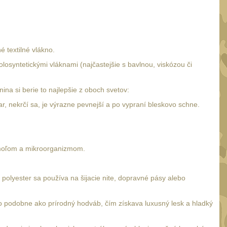
 textilné vlákno.
losyntetickými vláknami (najčastejšie s bavlnou, viskózou či
na si berie to najlepšie z oboch svetov:
r, nekrčí sa, je výrazne pevnejší a po vypraní bleskovo schne.
, moľom a mikroorganizmom.
polyester sa používa na šijacie nite, dopravné pásy alebo
o podobne ako prírodný hodváb, čím získava luxusný lesk a hladký