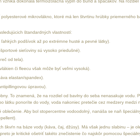
m vzniká dokonalá termoizolačná výplň do búnd a spacákov. Na rozdiel 
polyesterové mikrovlákno, ktoré má len štvrtinu hrúbky priemerného b
sledujúcich štandardných vlastností:
d ľahkých podšívok až po extrémne husté a pevné látky).
; športové sieťoviny sú vysoko priedušné).
eč od tela).
vlákien či fleecu však môže byť veľmi vysoká).
ridáva elastan/spandex).
ntipillingovou úpravou).
fóbny. To znamená, že na rozdiel od bavlny do seba nenasakuje vodu. P
ebo látku ponoríte do vody, voda nakoniec pretečie cez medzery medzi n
é oblečenie. Aby bol stopercentne vodoodolný, nanáša se naň špeciáln
ellent).
 škvŕn na báze vody (káva, čaj, džúsy). Má však jednu slabinu – je ol
 preto je kritické ošetriť takéto znečistenie čo najskôr pomocou špec