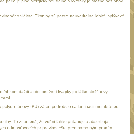
od peria je plne alergicky neutrálna a výrobky je možné bez obáv
avlneného vlákna. Tkaniny sú potom neuveriteľne ľahké, splývavé
ri ľahkom daždi alebo snežení kvapky po látke stečú a vy
iťami.
y polyuretánový (PU) záter, podrobuje sa laminácii membránou,
eofilný. To znamená, že veľmi ľahko priťahuje a absorbuje
iálnych odmasťovacích prípravkov ešte pred samotným praním.