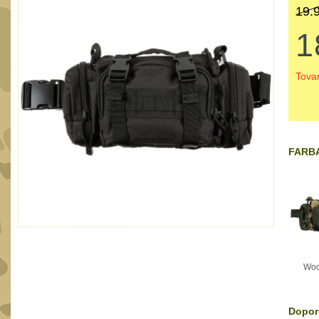
19.
1
Tova
FARBA
Woo
Dopor