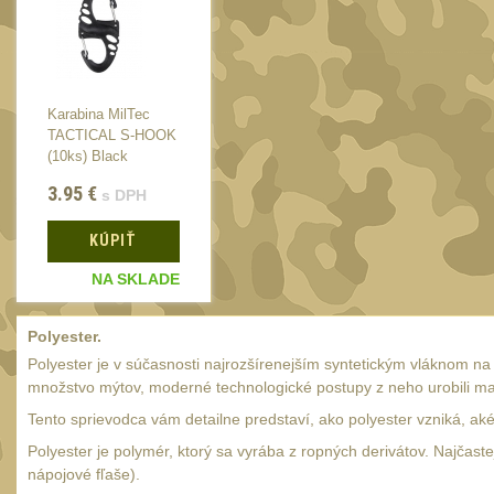
Karabina MilTec
Karabina MilTec
TACTICAL S-HOOK
TACTICAL S-HOOK
(10ks) Black
(10ks) Black
3.95
€
3.95
€
s DPH
s DPH
KÚPIŤ
KÚPIŤ
NA SKLADE
NA SKLADE
Polyester.
Polyester je v súčasnosti najrozšírenejším syntetickým vláknom n
množstvo mýtov, moderné technologické postupy z neho urobili mat
Tento sprievodca vám detailne predstaví, ako polyester vzniká, aké
Polyester je polymér, ktorý sa vyrába z ropných derivátov. Najčast
nápojové fľaše).