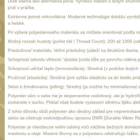
Duté vlákna ako alternatíva peria: Výrobou vlákien s dutým vnútro
prať v práčke.
Extrémne jemné mikrovlákna: Moderné technológie dokážu vyrobiť 
a hebké.
Pri výbere polyesterového materiálu sa môžete orientovať podľa na
Možný rozsah hustoty (počet nití / Thread Count): 200 až 1000 (o
Priedušnosť materiálu: Veľmi priedušný (záleží na štruktúre tkania
Schopnosť odvodu vlhkosti: Vysoká (voda kĺže po povrchu vlákna pr
Schopnosť udržať teplo (termoizolácia): Stredná (v podobe dutých 
Pružnosť (elasticita): Stredná (pre vyššiu elasticitu sa do textilu p
Sklon k žmolkovaniu (pilling): Stredný (je možné ho minimalizovať a
Polyester sám o sebe nie je stopercentne vodotesný, ale je hydro
zostanete v suchu. Pokiaľ však budete vystavení silnému lijáku al
Z tohto dôvodu slúži polyester ako ideálny základ pre nepremokav
alebo sa ošetruje vodoodpudivou úpravou DWR (Durable Water Rep
Polyester je všeobecne veľmi odolný voči väčšine bežných domácich
mastnotu a oleje. Mastné škvrny sa z polyesteru odstraňujú ťažko,