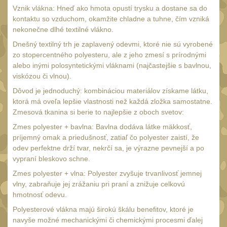
20
Vznik vlákna: Hneď ako hmota opustí trysku a dostane sa do
Mechanická mířidla
kontaktu so vzduchom, okamžite chladne a tuhne, čím vzniká
30
nekonečne dlhé textilné vlákno.
Dvojnožky
39
Dnešný textilný trh je zaplavený odevmi, ktoré nie sú vyrobené
Dvojnožky na hlaveň
zo stopercentného polyesteru, ale z jeho zmesí s prírodnými
2
alebo inými polosyntetickými vláknami (najčastejšie s bavlnou,
Dvojnožky pro picatinny
viskózou či vlnou).
25
Dôvod je jednoduchý: kombináciou materiálov získame látku,
Dvojnožky pro M-LOK
ktorá má oveľa lepšie vlastnosti než každá zložka samostatne.
9
Zmesová tkanina si berie to najlepšie z oboch svetov:
Dvojnožky pro Keymod
Zmes polyester + bavlna: Bavlna dodáva látke mäkkosť,
2
príjemný omak a priedušnosť, zatiaľ čo polyester zaistí, že
Dvojnožky na otočný
odev perfektne drží tvar, nekrčí sa, je výrazne pevnejší a po
čep
15
vypraní bleskovo schne.
Popruhy a poutka
Zmes polyester + vlna: Polyester zvyšuje trvanlivosť jemnej
40
vlny, zabraňuje jej zrážaniu pri praní a znižuje celkovú
Príslušenstvo
18
hmotnosť odevu.
OPTIKY
Polyesterové vlákna majú širokú škálu benefitov, ktoré je
(146)
navyše možné mechanickými či chemickými procesmi ďalej