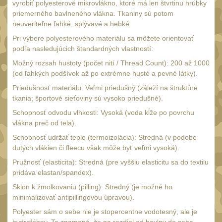
vyrobiť polyesterové mikrovlákno, ktoré má len štvrtinu hrúbky
UTG
priemerného bavlneného vlákna. Tkaniny sú potom
45
neuveriteľne ľahké, splývavé a hebké.
Accushot
7
Pri výbere polyesterového materiálu sa môžete orientovať
Accushot Tactical
podľa nasledujúcich štandardných vlastností:
9
Accushot Precision
Možný rozsah hustoty (počet nití / Thread Count): 200 až 1000
3
(od ľahkých podšívok až po extrémne husté a pevné látky).
Hunter
6
Priedušnosť materiálu: Veľmi priedušný (záleží na štruktúre
BugBuster
tkania; športové sieťoviny sú vysoko priedušné).
4
Schopnosť odvodu vlhkosti: Vysoká (voda kĺže po povrchu
Kolimátory
16
vlákna preč od tela).
Schmidt&Bender
3
Schopnosť udržať teplo (termoizolácia): Stredná (v podobe
Delta Optical
dutých vlákien či fleecu však môže byť veľmi vysoká).
2
Pružnosť (elasticita): Stredná (pre vyššiu elasticitu sa do textilu
Sightmark
19
pridáva elastan/spandex).
Vector Optics
Sklon k žmolkovaniu (pilling): Stredný (je možné ho
5
minimalizovať antipillingovou úpravou).
ČIŠTĚNÍ A ÚDRŽBA
(67)
Polyester sám o sebe nie je stopercentne vodotesný, ale je