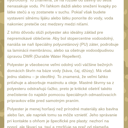
hydrofóbny. To znamená, že na rozdiel od bavlny do seba
Čištění
39
nenasakuje vodu. Pri ľahkom daždi alebo snežení kvapky po
AR15
látke stečú a vy zostanete v suchu. Pokiaľ však budete
14
vystavení silnému lijáku alebo látku ponoríte do vody, voda
AK47
10
nakoniec pretečie cez medzery medzi niťami.
.22
Z tohto dôvodu slúži polyester ako ideálny základ pre
10
nepremokavé oblečenie. Aby bol stopercentne vodoodolný,
.223 (5.56mm)
9
nanáša se naň špeciálny polyuretánový (PU) záter, podrobuje
.243 .260 (6.5mm)
sa laminácii membránou, alebo sa ošetruje vodoodpudivou
7
úpravou DWR (Durable Water Repellent).
.270 .280 (7mm)
8
Polyester je všeobecne veľmi odolný voči väčšine bežných
.30 .308 (7.62mm)
domácich škvŕn na báze vody (káva, čaj, džúsy). Má však
10
jednu slabinu – je oleofilný. To znamená, že veľmi ľahko
12GA, 20GA
14
priťahuje a absorbuje mastnotu a oleje. Mastné škvrny sa z
polyesteru odstraňujú ťažko, preto je kritické ošetriť takéto
.40 .41
11
znečistenie čo najskôr pomocou špeciálnych odmasťovacích
.44 .45
prípravkov ešte pred samotným praním.
12
.357 .38 (9mm)
Polyester je menej horľavý než prírodné materiály ako bavlna
12
alebo ľan, ale napriek tomu sa môže vznietiť. Jeho správanie
1911
9
pri kontakte s ohňom je špecifické pre plasty: nezhorí na
popol, ale škvarí sa, taví a zmršťuje sa preč od plameňa.