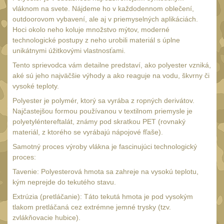
34mm
31
vláknom na svete. Nájdeme ho v každodennom oblečení,
Montáže pre kolimátory
outdoorovom vybavení, ale aj v priemyselných aplikáciách.
Hoci okolo neho koluje množstvo mýtov, moderné
27
technologické postupy z neho urobili materiál s úplne
Ostatní
13
unikátnymi úžitkovými vlastnosťami.
Montáže na hlaveň
Tento sprievodca vám detailne predstaví, ako polyester vzniká,
3
aké sú jeho najväčšie výhody a ako reaguje na vodu, škvrny či
Montáže pro svítilny
18
vysoké teploty.
Předpažbí
Polyester je polymér, ktorý sa vyrába z ropných derivátov.
56
Najčastejšou formou používanou v textilnom priemysle je
Pre AK
11
polyetyléntereftalát, známy pod skratkou PET (rovnaký
materiál, z ktorého se vyrábajú nápojové fľaše).
Pre M4/AR15
29
Samotný proces výroby vlákna je fascinujúci technologický
Ostatní
14
proces:
Pažby
Tavenie: Polyesterová hmota sa zahreje na vysokú teplotu,
51
kým neprejde do tekutého stavu.
Raily, lišty, krytky
66
Extrúzia (pretláčanie): Táto tekutá hmota je pod vysokým
Přední rukojeti
tlakom pretláčaná cez extrémne jemné trysky (tzv.
50
zvlákňovacie hubice).
Zadní rukojeti