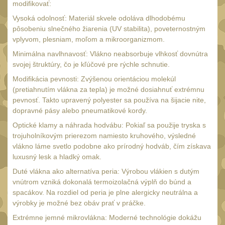
Monokuláry
modifikovať:
5
Vysoká odolnosť: Materiál skvele odoláva dlhodobému
Kolimátory
53
pôsobeniu slnečného žiarenia (UV stabilita), poveternostným
vplyvom, plesniam, moľom a mikroorganizmom.
Zvětšovací moduly
5
Minimálna navlhnavosť: Vlákno neabsorbuje vlhkosť dovnútra
LPVO
21
svojej štruktúry, čo je kľúčové pre rýchle schnutie.
Na vzduchovku
Modifikácia pevnosti: Zvýšenou orientáciou molekúl
15
(pretiahnutím vlákna za tepla) je možné dosiahnuť extrémnu
Na kuše
2
pevnosť. Takto upravený polyester sa používa na šijacie nite,
dopravné pásy alebo pneumatikové kordy.
Velký oční reliéf
1
Optické klamy a náhrada hodvábu: Pokiaľ sa použije tryska s
Na dlouhé
trojuholníkovým prierezom namiesto kruhového, výsledné
vzdálenosti
13
vlákno láme svetlo podobne ako prírodný hodváb, čím získava
luxusný lesk a hladký omak.
Multi-range
33
Duté vlákna ako alternatíva peria: Výrobou vlákien s dutým
Krátka a střední
vnútrom vzniká dokonalá termoizolačná výplň do búnd a
vzdálenost
spacákov. Na rozdiel od peria je plne alergicky neutrálna a
16
výrobky je možné bez obáv prať v práčke.
Príslušenstvo pre
Extrémne jemné mikrovlákna: Moderné technológie dokážu
optiku
9