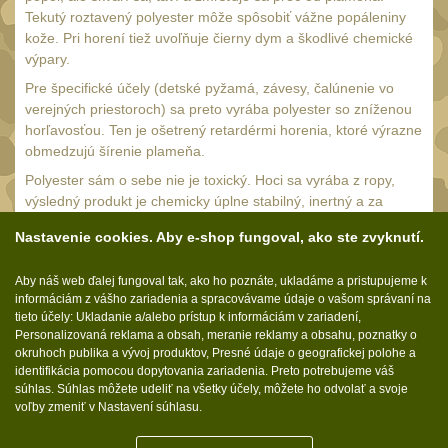
Náradie a nástroje
34
Tekutý roztavený polyester môže spôsobiť vážne popáleniny
AR15
kože. Pri horení tiež uvoľňuje čierny dym a škodlivé chemické
19
výpary.
AK47
9
Pre špecifické účely (detské pyžamá, závesy, čalúnenie vo
.22
verejných priestoroch) sa preto vyrába polyester so zníženou
7
horľavosťou. Ten je ošetrený retardérmi horenia, ktoré výrazne
.223 (5.56mm)
9
obmedzujú šírenie plameňa.
.243 .260 (6.5mm)
7
Polyester sám o sebe nie je toxický. Hoci sa vyrába z ropy,
výsledný produkt je chemicky úplne stabilný, inertný a za
.270 .280 (7mm)
7
bežných podmienok neuvoľňuje žiadne škodlivé látky. Je
Nastavenie cookies. Aby e-shop fungoval, ako ste zvyknutí.
.30 .308 (7.62mm)
bezpečný pre ľudskú pokožku a nespôsobuje alergické
11
reakcie, čo z neho robí ideálny materiál aj pre zdravotnícke
12GA, 20GA
10
Aby náš web ďalej fungoval tak, ako ho poznáte, ukladáme a pristupujeme k
textílie alebo výplne vankúšov a paplónov.
informáciám z vášho zariadenia a spracovávame údaje o vašom správaní na
.40 .41
6
tieto účely: Ukladanie a/alebo prístup k informáciám v zariadení,
Personalizovaná reklama a obsah, meranie reklamy a obsahu, poznatky o
.44 .45
6
okruhoch publika a vývoj produktov, Presné údaje o geografickej polohe a
identifikácia pomocou dopytovania zariadenia. Preto potrebujeme váš
.357 .38 (9mm)
Sledujte nás:
7
súhlas. Súhlas môžete udeliť na všetky účely, môžete ho odvolať a svoje
voľby zmeniť v Nastavení súhlasu.
1911
6