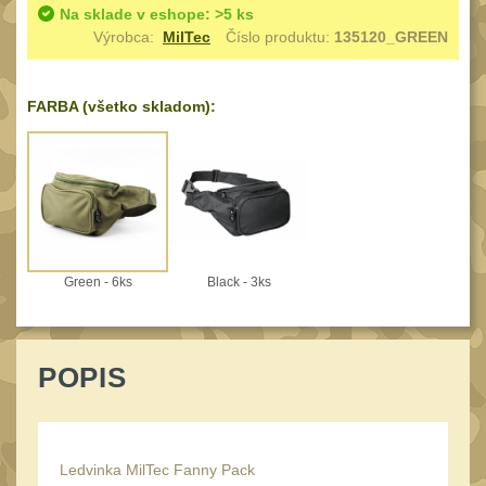
Speciální pouzdra III
Na sklade v eshope: >5 ks
12
Výrobca:
MilTec
Číslo produktu:
135120_GREEN
Pouzdra na láhev
42
Pouzdra na toaletní
FARBA (všetko skladom):
potřeby
3
Pouzdra na
lékárničku
48
Pouzdra na
elektroniku
67
Pouzdra a kapsy na
Green - 6ks
Black - 3ks
suchý zip
95
Stehenní pouzdra
29
POPIS
Pouzdra na svítilny
2
Puzdrá na mapy
24
Cestovné púzdra
Ledvinka MilTec Fanny Pack
29