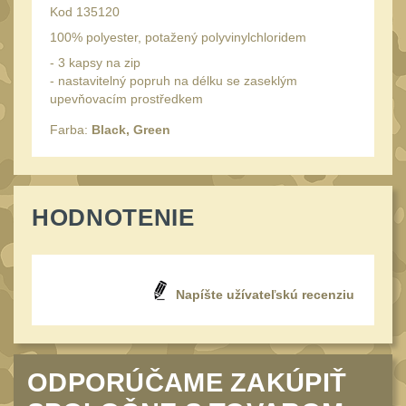
Peněženky
Kod 135120
15
100% polyester, potažený polyvinylchloridem
Doplňky
378
- 3 kapsy na zip
Ramenní popruhy a
- nastavitelný popruh na délku se zaseklým
vycpávky
upevňovacím prostředkem
10
Karabiny a přezky
Farba:
Black, Green
75
Kroužky, šňůrky,
koncovky
25
Nášivky
HODNOTENIE
105
Samonavíjecí držáky
1
Zámky
1
Napíšte užívateľskú recenziu
Nepromokavý potahy a
vaky
18
Adaptéry
33
ODPORÚČAME ZAKÚPIŤ
Taktická pera
5