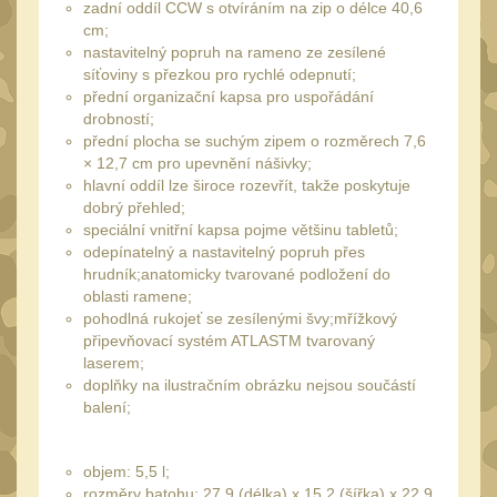
zadní oddíl CCW s otvíráním na zip o délce 40,6
Peněženky
15
cm;
nastavitelný popruh na rameno ze zesílené
Doplňky
378
síťoviny s přezkou pro rychlé odepnutí;
Ramenní popruhy a
přední organizační kapsa pro uspořádání
vycpávky
drobností;
10
přední plocha se suchým zipem o rozměrech 7,6
Karabiny a přezky
× 12,7 cm pro upevnění nášivky;
75
hlavní oddíl lze široce rozevřít, takže poskytuje
Kroužky, šňůrky,
dobrý přehled;
koncovky
25
speciální vnitřní kapsa pojme většinu tabletů;
odepínatelný a nastavitelný popruh přes
Nášivky
105
hrudník;anatomicky tvarované podložení do
Samonavíjecí držáky
oblasti ramene;
1
pohodlná rukojeť se zesílenými švy;mřížkový
Zámky
1
připevňovací systém ATLASTM tvarovaný
laserem;
Nepromokavý potahy a
doplňky na ilustračním obrázku nejsou součástí
vaky
18
balení;
Adaptéry
33
Taktická pera
objem: 5,5 l;
5
rozměry batohu: 27,9 (délka) x 15,2 (šířka) x 22,9