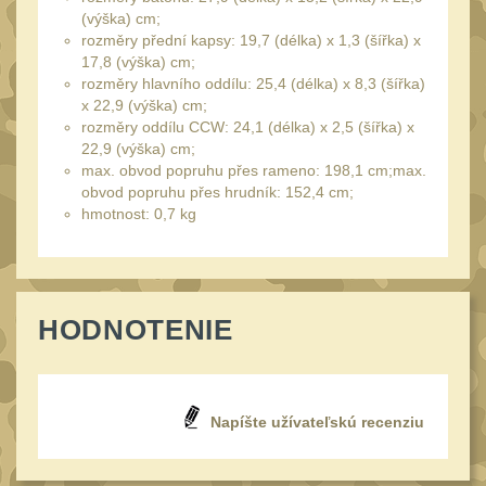
Láhve
16
(výška) cm;
rozměry přední kapsy: 19,7 (délka) x 1,3 (šířka) x
Lékárničky
17
17,8 (výška) cm;
Na přežití
rozměry hlavního oddílu: 25,4 (délka) x 8,3 (šířka)
26
x 22,9 (výška) cm;
Ostatní
44
rozměry oddílu CCW: 24,1 (délka) x 2,5 (šířka) x
22,9 (výška) cm;
MONTÁŽE PRO OPTIKU
max. obvod popruhu přes rameno: 198,1 cm;max.
(596)
obvod popruhu přes hrudník: 152,4 cm;
hmotnost: 0,7 kg
Adaptéry a risery
40
Boční montáže
11
Montáže pro optiku
179
HODNOTENIE
1" Picatinny
45
1" Dovetail
13
30mm Picatinny
Napíšte užívateľskú recenziu
47
30mm Dovetail
14