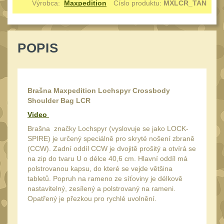
Výrobca:
Maxpedition
Číslo produktu:
MXLCR_TAN
Reklamácia
BRAŠNY A TAŠKY
(1190)
Kontakty
Brašny
50
POPIS
Stav
Univerzalní tašky
objednávky
62
Speciální přepravní
tašky
40
Brašna Maxpedition Lochspyr Crossbody
Shoulder Bag LCR
Ledvinky
59
Video
Duffle bagy
25
Brašna značky Lochspyr (vyslovuje se jako LOCK-
Hydratační vaky
SPIRE) je určený speciálně pro skryté nošení zbraně
10
(CCW). Zadní oddíl CCW je dvojitě prošitý a otvírá se
Organizéry
na zip do tvaru U o délce 40,6 cm. Hlavní oddíl má
167
polstrovanou kapsu, do které se vejde většina
Odhazováky
tabletů. Popruh na rameno ze síťoviny je délkově
39
nastavitelný, zesílený a polstrovaný na rameni.
Speciální pouzdra I
157
Opatřený je přezkou pro rychlé uvolnění.
Speciální pouzdra II
33