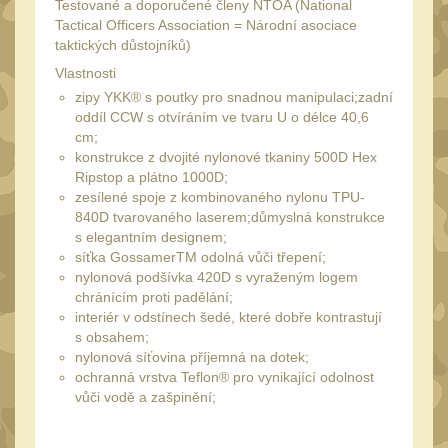
Testované a doporučené členy NTOA (National
Speciální pouzdra III
12
Tactical Officers Association = Národní asociace
Pouzdra na láhev
taktických důstojníků)
42
Vlastnosti
Pouzdra na toaletní
zipy YKK® s poutky pro snadnou manipulaci;zadní
potřeby
3
oddíl CCW s otvíráním ve tvaru U o délce 40,6
cm;
Pouzdra na
konstrukce z dvojité nylonové tkaniny 500D Hex
lékárničku
48
Ripstop a plátno 1000D;
zesílené spoje z kombinovaného nylonu TPU-
Pouzdra na
840D tvarovaného laserem;důmyslná konstrukce
elektroniku
67
s elegantním designem;
síťka GossamerTM odolná vůči třepení;
Pouzdra a kapsy na
nylonová podšívka 420D s vyraženým logem
suchý zip
95
chránícím proti padělání;
Stehenní pouzdra
interiér v odstínech šedé, které dobře kontrastují
29
s obsahem;
Pouzdra na svítilny
nylonová síťovina příjemná na dotek;
2
ochranná vrstva Teflon® pro vynikající odolnost
Puzdrá na mapy
vůči vodě a zašpinění;
24
Cestovné púzdra
29