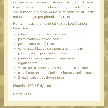
Speciální pouzdra III
rameno a zároveň možností nosit jako batoh. Hlavní
12
kapsa má zapínání na obousměrný zip, velká našitá
Pouzdra na láhev
vnější kapsa je s několika menšími odděleními. Taška
42
má také rukojeť pro přenášení v ruce.
Pouzdra na toaletní
Funkční nosič a ramenní taška s velkou úložnou
potřeby
3
kapacitou
Pouzdra na
odnímatelný a nastavitelný ramenní popruh s
polstrováním v oblasti nošení
lékárničku
48
polstrovaná nosná rukojeť
Pouzdra na
velká hlavní kapsa se zipem a odnímatelnými,
polstrovanými přišitými kapsami
elektroniku
67
přední kapsa se zipem a integrovaným
Pouzdra a kapsy na
organizérem
suchý zip
velká, polstrovaná kapsa na notebook se zipem
95
skrytý popruh na nošení jako batoh v vnější kapse
Stehenní pouzdra
2 malé kapsy s suchým zipem
29
Pouzdra na svítilny
Material: 100% Polyester
2
Puzdrá na mapy
Farba:
Black
24
Cestovné púzdra
29