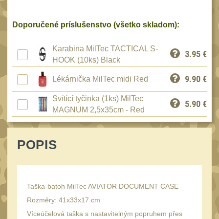
Reklamácia
BRAŠNY A TAŠKY
(1190)
Kontakty
Doporučené príslušenstvo (všetko skladom):
Brašny
50
Stav
Karabina MilTec TACTICAL S-
3.95
€
Univerzalní tašky
objednávky
62
HOOK (10ks) Black
Speciální přepravní
9.90
€
Lékárnička MilTec midi Red
tašky
40
Svítící tyčinka (1ks) MilTec
Ledvinky
5.90
€
59
MAGNUM 2,5x35cm - Red
Duffle bagy
25
Hydratační vaky
10
POPIS
Organizéry
167
Odhazováky
39
Taška-batoh MilTec AVIATOR DOCUMENT CASE
Speciální pouzdra I
157
Rozměry: 41x33x17 cm
Speciální pouzdra II
33
Víceúčelová taška s nastavitelným popruhem přes