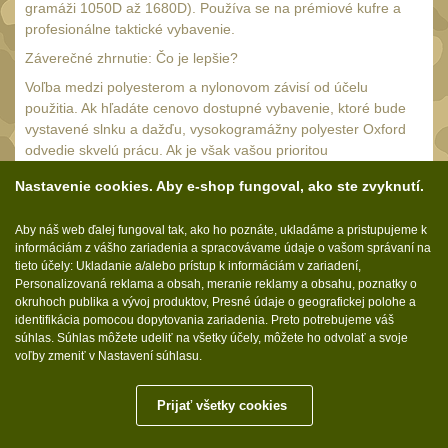
Náradie a nástroje
gramáži 1050D až 1680D). Používa se na prémiové kufre a
34
profesionálne taktické vybavenie.
AR15
19
Záverečné zhrnutie: Čo je lepšie?
AK47
9
Voľba medzi polyesterom a nylonovom závisí od účelu
.22
použitia. Ak hľadáte cenovo dostupné vybavenie, ktoré bude
7
vystavené slnku a dažďu, vysokogramážny polyester Oxford
.223 (5.56mm)
9
odvedie skvelú prácu. Ak je však vašou prioritou
nekompromisná životnosť, odolnosť proti roztrhnutiu a
.243 .260 (6.5mm)
7
Nastavenie cookies. Aby e-shop fungoval, ako ste zvyknutí.
spoľahlivosť v bojových alebo expedičných podmienkach,
.270 .280 (7mm)
stavte na Nylon Cordura alebo balistický nylon s hustotou
7
Aby náš web ďalej fungoval tak, ako ho poznáte, ukladáme a pristupujeme k
1000D a vyššou.
.30 .308 (7.62mm)
11
informáciám z vášho zariadenia a spracovávame údaje o vašom správaní na
tieto účely: Ukladanie a/alebo prístup k informáciám v zariadení,
12GA, 20GA
10
Personalizovaná reklama a obsah, meranie reklamy a obsahu, poznatky o
okruhoch publika a vývoj produktov, Presné údaje o geografickej polohe a
.40 .41
6
identifikácia pomocou dopytovania zariadenia. Preto potrebujeme váš
Sledujte nás:
súhlas. Súhlas môžete udeliť na všetky účely, môžete ho odvolať a svoje
.44 .45
6
voľby zmeniť v Nastavení súhlasu.
.357 .38 (9mm)
7
Prijať všetky cookies
1911
6
Molle.sk © 2026