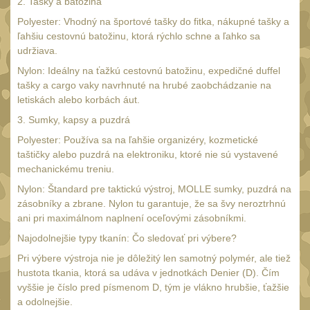
2. Tašky a batožina
UTG
Polyester: Vhodný na športové tašky do fitka, nákupné tašky a
45
ľahšiu cestovnú batožinu, ktorá rýchlo schne a ľahko sa
Accushot
7
udržiava.
Accushot Tactical
9
Nylon: Ideálny na ťažkú cestovnú batožinu, expedičné duffel
tašky a cargo vaky navrhnuté na hrubé zaobchádzanie na
Accushot Precision
3
letiskách alebo korbách áut.
Hunter
6
3. Sumky, kapsy a puzdrá
BugBuster
4
Polyester: Používa sa na ľahšie organizéry, kozmetické
taštičky alebo puzdrá na elektroniku, ktoré nie sú vystavené
Kolimátory
16
mechanickému treniu.
Schmidt&Bender
3
Nylon: Štandard pre taktickú výstroj, MOLLE sumky, puzdrá na
zásobníky a zbrane. Nylon tu garantuje, že sa švy neroztrhnú
Delta Optical
2
ani pri maximálnom naplnení oceľovými zásobníkmi.
Sightmark
19
Najodolnejšie typy tkanín: Čo sledovať pri výbere?
Vector Optics
Pri výbere výstroja nie je dôležitý len samotný polymér, ale tiež
5
hustota tkania, ktorá sa udáva v jednotkách Denier (D). Čím
ČIŠTĚNÍ A ÚDRŽBA
vyššie je číslo pred písmenom D, tým je vlákno hrubšie, ťažšie
(67)
a odolnejšie.