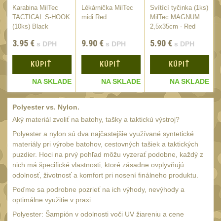
Láhve
16
)
Karabina MilTec
Lékárnička MilTec
Svítící tyčinka (1ks)
TACTICAL S-HOOK
midi Red
MilTec MAGNUM
Lékárničky
17
(10ks) Black
2,5x35cm - Red
Na přežití
26
3.95
€
9.90
€
5.90
€
s DPH
s DPH
s DPH
Ostatní
44
KÚPIŤ
KÚPIŤ
KÚPIŤ
MONTÁŽE PRO OPTIKU
E
NA SKLADE
NA SKLADE
NA SKLADE
(596)
Adaptéry a risery
40
Polyester vs. Nylon.
Aký materiál zvoliť na batohy, tašky a taktickú výstroj?
Boční montáže
11
Polyester a nylon sú dva najčastejšie využívané syntetické
Montáže pro optiku
179
materiály pri výrobe batohov, cestovných tašiek a taktických
puzdier. Hoci na prvý pohľad môžu vyzerať podobne, každý z
1" Picatinny
45
nich má špecifické vlastnosti, ktoré zásadne ovplyvňujú
1" Dovetail
odolnosť, životnosť a komfort pri nosení finálneho produktu.
13
30mm Picatinny
Poďme sa podrobne pozrieť na ich výhody, nevýhody a
47
optimálne využitie v praxi.
30mm Dovetail
14
Polyester: Šampión v odolnosti voči UV žiareniu a cene