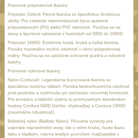
Čištění
39
Prémiové polyesterové tkaniny:
AR15
Polyester Oxford: Pevná tkanina so špecifickou štruktúrou
14
väzby. Pre zaistenie nepremokavosti býva opatrená
AK47
10
polyuretánovým (PU) alebo PVC nánosom. Používa sa na
.22
stany a športové vybavenie v hustotách od 300D do 1800D.
10
Polyester 1680D: Extrémne hustá, hrubá a ťažká tkanina.
.223 (5.56mm)
9
Ponúka maximálnu možnú odolnosť v rámci polyesterovej
.243 .260 (6.5mm)
rodiny. Používa sa na záťažové ochranné puzdrá a robustné
7
batohy.
.270 .280 (7mm)
8
Prémiové nylonové tkaniny:
.30 .308 (7.62mm)
10
Nylon Cordura®: Legendárna licencovaná tkanina so
12GA, 20GA
špeciálnou textúrou vlákien. Ponúka bezkonkurenčnú odolnosť
14
proti predratiu a roztrhnutiu pri zachovaní rozumnej hmotnosti.
.40 .41
11
Pre armádnu a taktickú výstroj sú priemyselným štandardom
hustoty Cordura 500D (ľahšia, ohybnejšia) a Cordura 1000D
.44 .45
12
(maximálna robustnosť).
.357 .38 (9mm)
12
Balistický nylon (Ballistic Nylon): Pôvodne vyvinutý pre
1911
vojenské nepriestrelné vesty. Ide o veľmi hrubú, husto tkanú
9
látku s hladkým, mierne lesklým povrchom (najčastejšie v