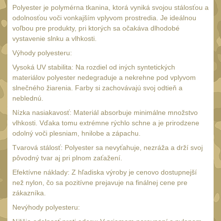
34mm
31
Polyester je polymérna tkanina, ktorá vyniká svojou stálosťou a
odolnosťou voči vonkajším vplyvom prostredia. Je ideálnou
Montáže pre kolimátory
voľbou pre produkty, pri ktorých sa očakáva dlhodobé
27
vystavenie slnku a vlhkosti.
Ostatní
13
Výhody polyesteru:
Montáže na hlaveň
3
Vysoká UV stabilita: Na rozdiel od iných syntetických
materiálov polyester nedegraduje a nekrehne pod vplyvom
Montáže pro svítilny
18
slnečného žiarenia. Farby si zachovávajú svoj odtieň a
Předpažbí
neblednú.
56
Nízka nasiakavosť: Materiál absorbuje minimálne množstvo
Pre AK
11
vlhkosti. Vďaka tomu extrémne rýchlo schne a je prirodzene
Pre M4/AR15
odolný voči plesniam, hnilobe a zápachu.
29
Tvarová stálosť: Polyester sa nevyťahuje, nezráža a drží svoj
Ostatní
14
pôvodný tvar aj pri plnom zaťažení.
Pažby
51
Efektívne náklady: Z hľadiska výroby je cenovo dostupnejší
než nylon, čo sa pozitívne prejavuje na finálnej cene pre
Raily, lišty, krytky
66
zákazníka.
Přední rukojeti
50
Nevýhody polyesteru:
Zadní rukojeti