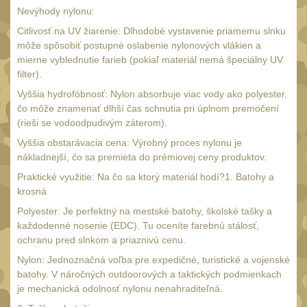
Monokuláry
Nevýhody nylonu:
5
Kolimátory
Citlivosť na UV žiarenie: Dlhodobé vystavenie priamemu slnku
53
môže spôsobiť postupné oslabenie nylonových vlákien a
Zvětšovací moduly
5
mierne vyblednutie farieb (pokiaľ materiál nemá špeciálny UV
filter).
LPVO
21
Vyššia hydrofóbnosť: Nylon absorbuje viac vody ako polyester,
Na vzduchovku
čo môže znamenať dlhší čas schnutia pri úplnom premočení
15
(rieši se vodoodpudivým záterom).
Na kuše
2
Vyššia obstarávacia cena: Výrobný proces nylonu je
Velký oční reliéf
nákladnejší, čo sa premieta do prémiovej ceny produktov.
1
Na dlouhé
Praktické využitie: Na čo sa ktorý materiál hodí?1. Batohy a
krosná
vzdálenosti
13
Polyester: Je perfektný na mestské batohy, školské tašky a
Multi-range
33
každodenné nosenie (EDC). Tu oceníte farebnú stálosť,
ochranu pred slnkom a priaznivú cenu.
Krátka a střední
vzdálenost
Nylon: Jednoznačná voľba pre expedičné, turistické a vojenské
16
batohy. V náročných outdoorových a taktických podmienkach
Príslušenstvo pre
je mechanická odolnosť nylonu nenahraditeľná.
optiku
9