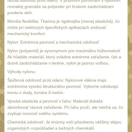
Nižšia odolnosť proti oderu: V priamom porovnaní s nylonom
20
rovnakej gramáže sa polyester pri hrubom zaobchádzaní
Mechanická mířidla
30
prederie skôr.
Dvojnožky
Menšia flexibilita: Tkanina je rigidnejšia (menej elastická), čo
39
môže pri niektorých špecifických aplikáciách znižovať
Dvojnožky na hlaveň
2
mechanický komfort.
Dvojnožky pro picatinny
Nylon: Extrémna pevnosť a mechanická odolnosť
25
Nylon (polyamid) je synonymom pre maximálnu húževnatosť.
Dvojnožky pro M-LOK
Ak hľadáte materiál, ktorý zvládne extrémne zaťaženie, ťah a
9
drsné zaobchádzanie v teréne, nylon je jasnou voľbou.
Dvojnožky pro Keymod
Výhody nylonu:
2
Špičková odolnosť proti oderu: Nylonové vlákna majú
Dvojnožky na otočný
extrémnne vysokú štrukturálnu pevnosť. Výborne odolávajú
čep
15
treniu o skaly, konáre či betón.
Popruhy a poutka
Vysoká elasticita a pevnosť v ťahu: Materiál dokáže
40
absorbovať rázové zaťaženie. Pri ťahu pruží, ale netrhá sa, čo
Príslušenstvo
18
zvyšuje nosnosť celého systému.
OPTIKY
Chemická odolnosť: Je imúnny voči pôsobeniu väčšiny olejov,
(146)
organických rozpúšťadiel a bežných chemikálií.