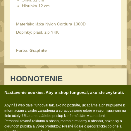
Šířka 31 cm
Speciální pouzdra III
12
Hloubka 12 cm
Pouzdra na láhev
42
Pouzdra na toaletní
Materiály: látka Nylon Cordura 1000D
potřeby
Doplňky: plast, zip YKK
3
Pouzdra na
lékárničku
Farba:
Graphite
46
Pouzdra na
elektroniku
67
Pouzdra a kapsy na
HODNOTENIE
suchý zip
95
Nastavenie cookies. Aby e-shop fungoval, ako ste zvyknutí.
Stehenní pouzdra
29
Pouzdra na svítilny
Napíšte užívateľskú recenziu
Aby náš web ďalej fungoval tak, ako ho poznáte, ukladáme a pristupujeme k
2
informáciám z vášho zariadenia a spracovávame údaje o vašom správaní na
Puzdrá na mapy
tieto účely: Ukladanie a/alebo prístup k informáciám v zariadení,
24
Personalizovaná reklama a obsah, meranie reklamy a obsahu, poznatky o
Cestovné púzdra
okruhoch publika a vývoj produktov, Presné údaje o geografickej polohe a
29