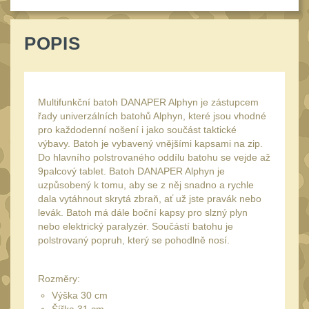
Reklamácia
BRAŠNY A TAŠKY
(1185)
Kontakty
POPIS
Brašny
49
Stav
Univerzalní tašky
objednávky
61
Speciální přepravní
Multifunkční batoh DANAPER Alphyn je zástupcem
řady univerzálních batohů Alphyn, které jsou vhodné
tašky
40
pro každodenní nošení i jako součást taktické
Ledvinky
výbavy. Batoh je vybavený vnějšími kapsami na zip.
59
Do hlavního polstrovaného oddílu batohu se vejde až
Duffle bagy
9palcový tablet. Batoh DANAPER Alphyn je
25
uzpůsobený k tomu, aby se z něj snadno a rychle
Hydratační vaky
10
dala vytáhnout skrytá zbraň, ať už jste pravák nebo
levák. Batoh má dále boční kapsy pro slzný plyn
Organizéry
167
nebo elektrický paralyzér. Součástí batohu je
polstrovaný popruh, který se pohodlně nosí.
Odhazováky
39
Speciální pouzdra I
157
Rozměry:
Speciální pouzdra II
Výška 30 cm
33