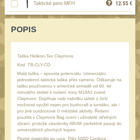
12.55
€
Speciální pouzdra III
Taktické pero MFH
12
Pouzdra na láhev
42
Pouzdra na toaletní
POPIS
potřeby
3
Pouzdra na
lékárničku
48
Taška Helikon-Tex Claymore
Pouzdra na
Kod TB-CLY-CD
elektroniku
67
Malá taška – spousta potenciálu. Univerzální,
jednodenní taktická taška přes rameno. Odkazuje na
Pouzdra a kapsy na
tašku používanou v americké armádě od 60. let
suchý zip
95
minulého století k nošení miny M18A1 zvané
Claymore. Doplňuje naši nabídku tašek o širší
Stehenní pouzdra
29
možnosti využití nejen pro bushcraft a turistiku, ale i
Pouzdra na svítilny
pro jiné outdoorové či městské aktivity. Řešení
2
použitá v Claymore Bag ocení i uživatelé střelných
Puzdrá na mapy
zbraní, protože zásobníky AR/AK perfektně pasují do
24
univerzálních plochých kapes.
Cestovné púzdra
29
Pevné materiály po ruce. Díky 500D Cordura -