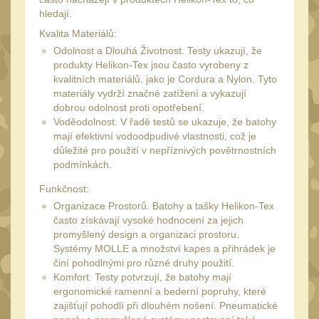
20
hledají.
Mechanická mířidla
30
Kvalita Materiálů:
Dvojnožky
Odolnost a Dlouhá Životnost. Testy ukazují, že
39
produkty Helikon-Tex jsou často vyrobeny z
Dvojnožky na hlaveň
kvalitních materiálů, jako je Cordura a Nylon. Tyto
2
materiály vydrží značné zatížení a vykazují
Dvojnožky pro picatinny
dobrou odolnost proti opotřebení.
25
Voděodolnost. V řadě testů se ukazuje, že batohy
mají efektivní vodoodpudivé vlastnosti, což je
Dvojnožky pro M-LOK
9
důležité pro použití v nepříznivých povětrnostních
Dvojnožky pro Keymod
podmínkách.
2
Funkčnost:
Dvojnožky na otočný
Organizace Prostorů. Batohy a tašky Helikon-Tex
čep
často získávají vysoké hodnocení za jejich
15
promyšlený design a organizaci prostoru.
Popruhy a poutka
40
Systémy MOLLE a množství kapes a přihrádek je
činí pohodlnými pro různé druhy použití.
Príslušenstvo
18
Komfort. Testy potvrzují, že batohy mají
ergonomické ramenní a bederní popruhy, které
OPTIKY
(146)
zajišťují pohodlí při dlouhém nošení. Pneumatické