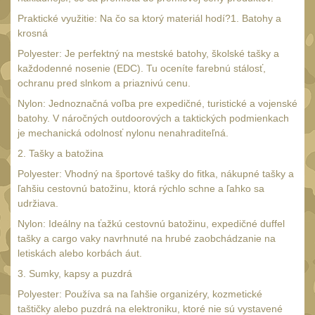
18650
1
Praktické využitie: Na čo sa ktorý materiál hodí?1. Batohy a
14500 / AA / AAA
4
krosná
16340 a CR123
Polyester: Je perfektný na mestské batohy, školské tašky a
1
každodenné nosenie (EDC). Tu oceníte farebnú stálosť,
Držiaky a
ochranu pred slnkom a priaznivú cenu.
príslušenstvo
27
Nylon: Jednoznačná voľba pre expedičné, turistické a vojenské
Náhradné diely
batohy. V náročných outdoorových a taktických podmienkach
7
je mechanická odolnosť nylonu nenahraditeľná.
OBLEČENIE
(297)
2. Tašky a batožina
Nosiče plátů a vesty
Polyester: Vhodný na športové tašky do fitka, nákupné tašky a
18
ľahšiu cestovnú batožinu, ktorá rýchlo schne a ľahko sa
Prilby
udržiava.
4
Opasky
Nylon: Ideálny na ťažkú cestovnú batožinu, expedičné duffel
24
tašky a cargo vaky navrhnuté na hrubé zaobchádzanie na
Chrániče
letiskách alebo korbách áut.
10
Nášivky
3. Sumky, kapsy a puzdrá
104
Polyester: Používa sa na ľahšie organizéry, kozmetické
Ponča a pláštěnky
11
taštičky alebo puzdrá na elektroniku, ktoré nie sú vystavené