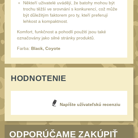
Někteří uživatelé uvádějí, že batohy mohou být
UTG
trochu těžší ve srovnání s konkurencí, což může
45
být důležitým faktorem pro ty, kteří preferují
Accushot
7
lehkost a kompaktnost.
Accushot Tactical
9
Komfort, funkčnost a pohodlí použití jsou také
označovány jako silné stránky produktů.
Accushot Precision
3
Farba:
Black, Coyote
Hunter
6
BugBuster
4
Kolimátory
16
HODNOTENIE
Schmidt&Bender
3
Delta Optical
2
Sightmark
Napíšte užívateľskú recenziu
19
Vector Optics
5
ČIŠTĚNÍ A ÚDRŽBA
(66)
ODPORÚČAME ZAKÚPIŤ