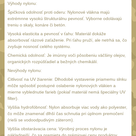
AA/AAA/14500 Li-Ion
Výhody nylonu:
baterie
2
Špičková odolnosť proti oderu: Nylonové vlákna majú
Svítilny pro 18650
extrémnne vysokú štrukturálnu pevnosť. Výborne odolávajú
baterie
treniu o skaly, konáre či betón.
5
Vysoká elasticita a pevnosť v ťahu: Materiál dokáže
Svítilny pro
absorbovať rázové zaťaženie. Pri ťahu pruží, ale netrhá sa, čo
CR123A/16340 Li-Ion
zvyšuje nosnosť celého systému.
baterie
3
Chemická odolnosť: Je imúnny voči pôsobeniu väčšiny olejov,
Kapesní svítilny
organických rozpúšťadiel a bežných chemikálií.
4
Nevýhody nylonu:
Svietidlá s magnetom
2
Citlivosť na UV žiarenie: Dlhodobé vystavenie priamemu slnku
Potápačské svietidlá
2
môže spôsobiť postupné oslabenie nylonových vlákien a
mierne vyblednutie farieb (pokiaľ materiál nemá špeciálny UV
Laserové značkovače
9
filter).
Nabíjačky
Vyššia hydrofóbnosť: Nylon absorbuje viac vody ako polyester,
17
čo môže znamenať dlhší čas schnutia pri úplnom premočení
Adaptér pro nabíječku
8
(rieši se vodoodpudivým záterom).
Akumulátory a baterie
7
Vyššia obstarávacia cena: Výrobný proces nylonu je
nákladnejší, čo sa premieta do prémiovej ceny produktov.