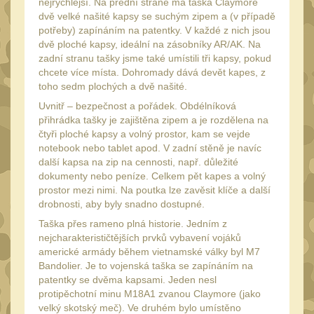
nejrychlejší. Na přední straně má taška Claymore
Láhve
16
dvě velké našité kapsy se suchým zipem a (v případě
Lékárničky
potřeby) zapínáním na patentky. V každé z nich jsou
17
dvě ploché kapsy, ideální na zásobníky AR/AK. Na
Na přežití
26
zadní stranu tašky jsme také umístili tři kapsy, pokud
chcete více místa. Dohromady dává devět kapes, z
Ostatní
44
toho sedm plochých a dvě našité.
MONTÁŽE PRO OPTIKU
Uvnitř – bezpečnost a pořádek. Obdélníková
přihrádka tašky je zajištěna zipem a je rozdělena na
(596)
čtyři ploché kapsy a volný prostor, kam se vejde
Adaptéry a risery
notebook nebo tablet apod. V zadní stěně je navíc
40
další kapsa na zip na cennosti, např. důležité
Boční montáže
dokumenty nebo peníze. Celkem pět kapes a volný
11
prostor mezi nimi. Na poutka lze zavěsit klíče a další
Montáže pro optiku
179
drobnosti, aby byly snadno dostupné.
1" Picatinny
Taška přes rameno plná historie. Jedním z
45
nejcharakterističtějších prvků vybavení vojáků
1" Dovetail
13
americké armády během vietnamské války byl M7
Bandolier. Je to vojenská taška se zapínáním na
30mm Picatinny
47
patentky se dvěma kapsami. Jeden nesl
30mm Dovetail
protipěchotní minu M18A1 zvanou Claymore (jako
14
velký skotský meč). Ve druhém bylo umístěno