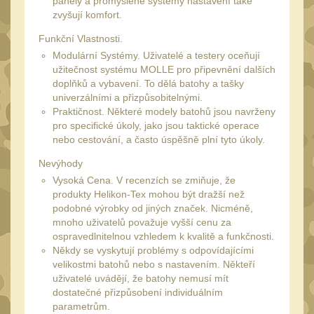
panely a promyšlené systémy nastavení také
Monokuláry
5
zvyšují komfort.
Kolimátory
53
Funkční Vlastnosti.
Zvětšovací moduly
Modulární Systémy. Uživatelé a testery oceňují
5
užitečnost systému MOLLE pro připevnění dalších
LPVO
doplňků a vybavení. To dělá batohy a tašky
21
univerzálními a přizpůsobitelnými.
Na vzduchovku
15
Praktičnost. Některé modely batohů jsou navrženy
pro specifické úkoly, jako jsou taktické operace
Na kuše
2
nebo cestování, a často úspěšně plní tyto úkoly.
Velký oční reliéf
1
Nevýhody
Na dlouhé
Vysoká Cena. V recenzích se zmiňuje, že
produkty Helikon-Tex mohou být dražší než
vzdálenosti
13
podobné výrobky od jiných značek. Nicméně,
Multi-range
mnoho uživatelů považuje vyšší cenu za
33
ospravedlnitelnou vzhledem k kvalitě a funkčnosti.
Krátka a střední
Někdy se vyskytují problémy s odpovídajícími
vzdálenost
velikostmi batohů nebo s nastavením. Někteří
16
uživatelé uvádějí, že batohy nemusí mít
Príslušenstvo pre
dostatečné přizpůsobení individuálním
optiku
parametrům.
9