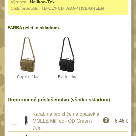
Výrobca:
Helikon-Tex
Reklamácia
Číslo produktu:
TB-CLY-CD_ADAPTIVE-GREEN
BRAŠNY A TAŠKY
(1190)
Kontakty
Brašny
50
Stav
FARBA (všetko skladom):
Univerzalní tašky
objednávky
62
Speciální přepravní
tašky
40
Ledvinky
59
Duffle bagy
25
Coyote - 1ks
Black - 1ks
Hydratační vaky
10
Organizéry
167
Doporučené príslušenstvo (všetko skladom):
Odhazováky
39
Karabina pro klíče na opasek a
Speciální pouzdra I
157
5.45
€
MOLLE MilTec - OD Green /
Speciální pouzdra II
7cm
33