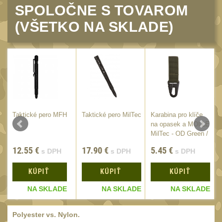
Čištění
SPOLOČNE S TOVAROM
39
AR15
(VŠETKO NA SKLADE)
14
AK47
10
.22
10
.223 (5.56mm)
9
.243 .260 (6.5mm)
7
.270 .280 (7mm)
8
c
Taktické pero MFH
Taktické pero MilTec
Karabina pro klíče
.30 .308 (7.62mm)
10
na opasek a MOLLE
MilTec - OD Green /
12GA, 20GA
14
7cm
12.55
€
17.90
€
5.45
€
s DPH
s DPH
s DPH
.40 .41
11
.44 .45
KÚPIŤ
KÚPIŤ
KÚPIŤ
12
.357 .38 (9mm)
E
NA SKLADE
NA SKLADE
NA SKLADE
12
1911
9
Polyester vs. Nylon.