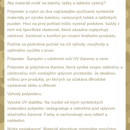
Náradie a nástroje
33
Aký materiál zvoliť na batohy, tašky a taktickú výstroj?
AR15
Polyester a nylon sú dva najčastejšie využívané syntetické
19
materiály pri výrobe batohov, cestovných tašiek a taktických
AK47
9
puzdier. Hoci na prvý pohľad môžu vyzerať podobne, každý z
nich má špecifické vlastnosti, ktoré zásadne ovplyvňujú
.22
7
odolnosť, životnosť a komfort pri nosení finálneho produktu.
.223 (5.56mm)
8
Poďme sa podrobne pozrieť na ich výhody, nevýhody a
.243 .260 (6.5mm)
optimálne využitie v praxi.
7
Polyester: Šampión v odolnosti voči UV žiareniu a cene
.270 .280 (7mm)
7
Polyester je polymérna tkanina, ktorá vyniká svojou stálosťou a
.30 .308 (7.62mm)
11
odolnosťou voči vonkajším vplyvom prostredia. Je ideálnou
voľbou pre produkty, pri ktorých sa očakáva dlhodobé
12GA, 20GA
10
vystavenie slnku a vlhkosti.
.40 .41
6
Výhody polyesteru:
.44 .45
6
Vysoká UV stabilita: Na rozdiel od iných syntetických
materiálov polyester nedegraduje a nekrehne pod vplyvom
.357 .38 (9mm)
7
slnečného žiarenia. Farby si zachovávajú svoj odtieň a
1911
neblednú.
6
Nízka nasiakavosť: Materiál absorbuje minimálne množstvo