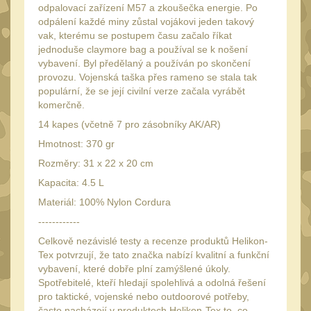
34mm
31
odpalovací zařízení M57 a zkoušečka energie. Po
odpálení každé miny zůstal vojákovi jeden takový
Montáže pre kolimátory
vak, kterému se postupem času začalo říkat
27
jednoduše claymore bag a používal se k nošení
vybavení. Byl předělaný a používán po skončení
Ostatní
13
provozu. Vojenská taška přes rameno se stala tak
Montáže na hlaveň
populární, že se její civilní verze začala vyrábět
3
komerčně.
Montáže pro svítilny
18
14 kapes (včetně 7 pro zásobníky AK/AR)
Předpažbí
Hmotnost: 370 gr
56
Pre AK
Rozměry: 31 x 22 x 20 cm
11
Kapacita: 4.5 L
Pre M4/AR15
29
Materiál: 100% Nylon Cordura
Ostatní
14
------------
Pažby
51
Celkově nezávislé testy a recenze produktů Helikon-
Tex potvrzují, že tato značka nabízí kvalitní a funkční
Raily, lišty, krytky
66
vybavení, které dobře plní zamýšlené úkoly.
Spotřebitelé, kteří hledají spolehlivá a odolná řešení
Přední rukojeti
50
pro taktické, vojenské nebo outdoorové potřeby,
Zadní rukojeti
často nacházejí v produktech Helikon-Tex to, co