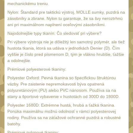
mechanickému treniu.
Čepice, kukly, šátky
50
Nylon: Štandard pre taktickú výstroj, MOLLE sumky, puzdrá na
Šiltovky
29
zásobníky a zbrane. Nylon tu garantuje, že sa švy neroztrhnú
ani pri maximálnom naplnení oceľovými zásobníkmi.
Chrániče sluchu
7
Najodolnejšie typy tkanín: Čo sledovať pri výbere?
Ostatní
40
Pri výbere výstroja nie je dôležitý len samotný polymér, ale tiež
DOPLŇKY
hustota tkania, ktorá sa udáva v jednotkách Denier (D). Čím
(398)
vyššie je číslo pred písmenom D, tým je vlákno hrubšie, ťažšie
Ramenní popruhy a
a odolnejšie.
vycpávky
Prémiové polyesterové tkaniny:
10
Karabiny a přezky
Polyester Oxford: Pevná tkanina so špecifickou štruktúrou
75
väzby. Pre zaistenie nepremokavosti býva opatrená
Kroužky, šňůrky,
polyuretánovým (PU) alebo PVC nánosom. Používa sa na
koncovky
stany a športové vybavenie v hustotách od 300D do 1800D.
25
Polyester 1680D: Extrémne hustá, hrubá a ťažká tkanina.
Nášivky
104
Ponúka maximálnu možnú odolnosť v rámci polyesterovej
Samonavíjecí držáky
rodiny. Používa sa na záťažové ochranné puzdrá a robustné
1
batohy.
Zámky
1
Prémiové nylonové tkaniny: