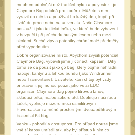
Peněženky
mnohem odolnější než tradiční nylon a polyester - je
15
Claymore Bag odolná proti oděru. Můžete s ním
Doplňky
vyrazit do města a používat ho každý den, kupř. při
378
jízdě do práce nebo na univerzitu. Naše Claymore
Ramenní popruhy a
poslouží i jako taktická taška, ve které bude vybavení
vycpávky
10
v bezpečí i při průchodu hustým lesem nebo mezi
skalami. Suché zipy a patentky chrání malé předměty
Karabiny a přezky
75
před vypadnutím.
Kroužky, šňůrky,
Dobře organizované místo. Abychom zvýšili potenciál
koncovky
25
Claymore Bag, vybavili jsme ji čtrnácti kapsami. Díky
tomu se dá použít jako go bag, který pojme náhradní
Nášivky
105
náboje, kantýnu a lehkou bundu (jako Windrunner
Samonavíjecí držáky
nebo Tramontane). Uživatelé, kteří chtějí být vždy
1
připraveni, jej mohou použít jako větší EDC
Zámky
organizér. Claymore Bag pojme litrovou láhev,
1
skládací pilku, malou sekeru atd. Doplňuje naši řadu
Nepromokavý potahy a
tašek, vyplňuje mezeru mezi osmilitrovým
vaky
18
Haversackem a méně prostorným, dvouapůllitrovým
Essential Kit Bag.
Adaptéry
33
Venku - pohodlí a dostupnost. Pro případ nouze jsme
Taktická pera
5
vnější kapsy umístili tak, aby byl přístup k nim co