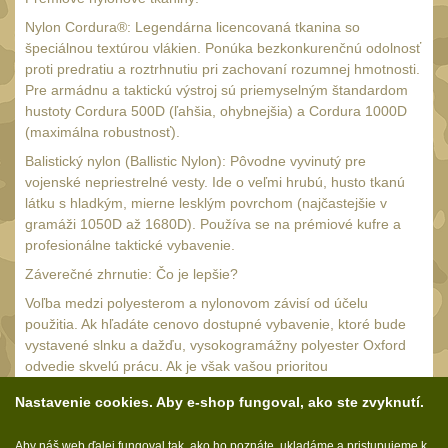
Nepromokavý potahy a
Nylon Cordura®: Legendárna licencovaná tkanina so
vaky
špeciálnou textúrou vlákien. Ponúka bezkonkurenčnú odolnosť
18
proti predratiu a roztrhnutiu pri zachovaní rozumnej hmotnosti.
Adaptéry
33
Pre armádnu a taktickú výstroj sú priemyselným štandardom
hustoty Cordura 500D (ľahšia, ohybnejšia) a Cordura 1000D
Taktická pera
5
(maximálna robustnosť).
Láhve
16
Balistický nylon (Ballistic Nylon): Pôvodne vyvinutý pre
vojenské nepriestrelné vesty. Ide o veľmi hrubú, husto tkanú
Lékárničky
17
látku s hladkým, mierne lesklým povrchom (najčastejšie v
Na přežití
gramáži 1050D až 1680D). Používa se na prémiové kufre a
26
profesionálne taktické vybavenie.
Darčekové poukazy
22
Záverečné zhrnutie: Čo je lepšie?
Ostatní
43
Voľba medzi polyesterom a nylonovom závisí od účelu
použitia. Ak hľadáte cenovo dostupné vybavenie, ktoré bude
NOŽE A MULTITOOLY
(165)
vystavené slnku a dažďu, vysokogramážny polyester Oxford
odvedie skvelú prácu. Ak je však vašou prioritou
s čepeľou do 7 cm
15
nekompromisná životnosť, odolnosť proti roztrhnutiu a
Nastavenie cookies. Aby e-shop fungoval, ako ste zvyknutí.
spoľahlivosť v bojových alebo expedičných podmienkach,
s čepeľou 8-9 cm
56
stavte na Nylon Cordura alebo balistický nylon s hustotou
Aby náš web ďalej fungoval tak, ako ho poznáte, ukladáme a pristupujeme k