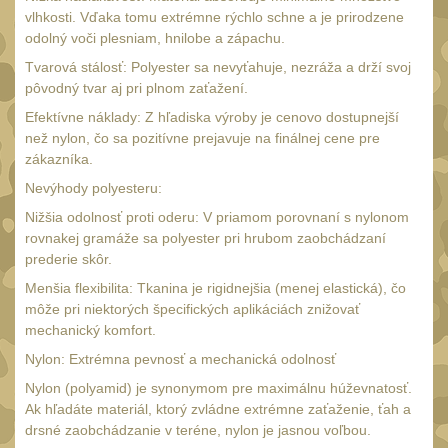
SVIETIDLÁ
(89)
vlhkosti. Vďaka tomu extrémne rýchlo schne a je prirodzene
odolný voči plesniam, hnilobe a zápachu.
Méně než 200 lm
1
Tvarová stálosť: Polyester sa nevyťahuje, nezráža a drží svoj
200 - 500 lm
2
pôvodný tvar aj pri plnom zaťažení.
510 - 990 lm
Efektívne náklady: Z hľadiska výroby je cenovo dostupnejší
3
než nylon, čo sa pozitívne prejavuje na finálnej cene pre
1000 - 2000 lm
zákazníka.
1
Nad 2000 lm
Nevýhody polyesteru:
8
Nižšia odolnosť proti oderu: V priamom porovnaní s nylonom
Speciální svítilny
12
rovnakej gramáže sa polyester pri hrubom zaobchádzaní
Lovecké svítilny
prederie skôr.
1
Menšia flexibilita: Tkanina je rigidnejšia (menej elastická), čo
Policejní svítilny
4
môže pri niektorých špecifických aplikáciách znižovať
Vyhledávací svítilny
mechanický komfort.
5
Nylon: Extrémna pevnosť a mechanická odolnosť
Čelové svetlá -
Nylon (polyamid) je synonymom pre maximálnu húževnatosť.
čelovky
4
Ak hľadáte materiál, ktorý zvládne extrémne zaťaženie, ťah a
Svítilny pro
drsné zaobchádzanie v teréne, nylon je jasnou voľbou.