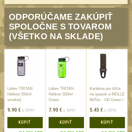
Láhve
16
Lékárničky
17
ODPORÚČAME ZAKÚPIŤ
Na přežití
26
SPOLOČNE S TOVAROM
Ostatní
(VŠETKO NA SKLADE)
44
MONTÁŽE PRO OPTIKU
(596)
Adaptéry a risery
40
Boční montáže
11
Montáže pro optiku
179
Láhev TRITAN
Láhev TRITAN
Karabina pro klíče
1" Picatinny
E
Helikon 550ml
Helikon 550ml -
na opasek a MOLLE
45
/
smoked
Green
MilTec - OD Green /
1" Dovetail
13
7cm
9.90
€
7.90
€
5.45
€
s DPH
s DPH
s DPH
30mm Picatinny
47
KÚPIŤ
KÚPIŤ
KÚPIŤ
30mm Dovetail
14