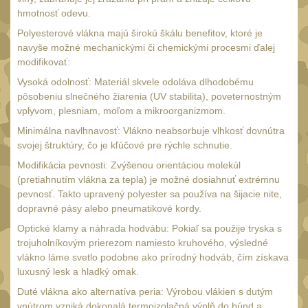
Monokuláry
5
hmotnosť odevu.
Kolimátory
Polyesterové vlákna majú širokú škálu benefitov, ktoré je
53
navyše možné mechanickými či chemickými procesmi ďalej
Zvětšovací moduly
5
modifikovať:
LPVO
Vysoká odolnosť: Materiál skvele odoláva dlhodobému
21
pôsobeniu slnečného žiarenia (UV stabilita), poveternostným
Na vzduchovku
15
vplyvom, plesniam, moľom a mikroorganizmom.
Na kuše
Minimálna navlhnavosť: Vlákno neabsorbuje vlhkosť dovnútra
2
svojej štruktúry, čo je kľúčové pre rýchle schnutie.
Velký oční reliéf
1
Modifikácia pevnosti: Zvýšenou orientáciou molekúl
Na dlouhé
(pretiahnutím vlákna za tepla) je možné dosiahnuť extrémnu
vzdálenosti
pevnosť. Takto upravený polyester sa používa na šijacie nite,
13
dopravné pásy alebo pneumatikové kordy.
Multi-range
33
Optické klamy a náhrada hodvábu: Pokiaľ sa použije tryska s
Krátka a střední
trojuholníkovým prierezom namiesto kruhového, výsledné
vlákno láme svetlo podobne ako prírodný hodváb, čím získava
vzdálenost
16
luxusný lesk a hladký omak.
Príslušenstvo pre
Duté vlákna ako alternatíva peria: Výrobou vlákien s dutým
optiku
9
vnútrom vzniká dokonalá termoizolačná výplň do búnd a