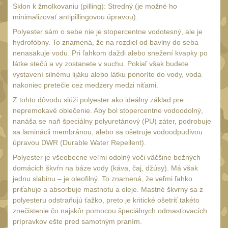
Čištění
Sklon k žmolkovaniu (pilling): Stredný (je možné ho
39
minimalizovať antipillingovou úpravou).
AR15
14
Polyester sám o sebe nie je stopercentne vodotesný, ale je
AK47
10
hydrofóbny. To znamená, že na rozdiel od bavlny do seba
nenasakuje vodu. Pri ľahkom daždi alebo snežení kvapky po
.22
10
látke stečú a vy zostanete v suchu. Pokiaľ však budete
.223 (5.56mm)
vystavení silnému lijáku alebo látku ponoríte do vody, voda
9
nakoniec pretečie cez medzery medzi niťami.
.243 .260 (6.5mm)
7
Z tohto dôvodu slúži polyester ako ideálny základ pre
.270 .280 (7mm)
nepremokavé oblečenie. Aby bol stopercentne vodoodolný,
8
nanáša se naň špeciálny polyuretánový (PU) záter, podrobuje
.30 .308 (7.62mm)
10
sa laminácii membránou, alebo sa ošetruje vodoodpudivou
12GA, 20GA
úpravou DWR (Durable Water Repellent).
14
Polyester je všeobecne veľmi odolný voči väčšine bežných
.40 .41
11
domácich škvŕn na báze vody (káva, čaj, džúsy). Má však
.44 .45
jednu slabinu – je oleofilný. To znamená, že veľmi ľahko
12
priťahuje a absorbuje mastnotu a oleje. Mastné škvrny sa z
.357 .38 (9mm)
12
polyesteru odstraňujú ťažko, preto je kritické ošetriť takéto
1911
znečistenie čo najskôr pomocou špeciálnych odmasťovacích
9
prípravkov ešte pred samotným praním.