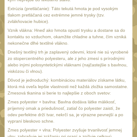
20
Extrúzia (pretláčanie): Táto tekutá hmota je pod vysokým
Mechanická mířidla
30
tlakom pretláčaná cez extrémne jemné trysky (tzv.
Dvojnožky
zvlákňovacie hubice).
39
Vznik vlákna: Hneď ako hmota opustí trysku a dostane sa do
Dvojnožky na hlaveň
2
kontaktu so vzduchom, okamžite chladne a tuhne, čím vzniká
Dvojnožky pro picatinny
nekonečne dlhé textilné vlákno.
25
Dnešný textilný trh je zaplavený odevmi, ktoré nie sú vyrobené
zo stopercentného polyesteru, ale z jeho zmesí s prírodnými
Dvojnožky pro M-LOK
9
alebo inými polosyntetickými vláknami (najčastejšie s bavlnou,
Dvojnožky pro Keymod
viskózou či vlnou).
2
Dôvod je jednoduchý: kombináciou materiálov získame látku,
Dvojnožky na otočný
ktorá má oveľa lepšie vlastnosti než každá zložka samostatne.
čep
Zmesová tkanina si berie to najlepšie z oboch svetov:
15
Zmes polyester + bavlna: Bavlna dodáva látke mäkkosť,
Popruhy a poutka
40
príjemný omak a priedušnosť, zatiaľ čo polyester zaistí, že
Príslušenstvo
odev perfektne drží tvar, nekrčí sa, je výrazne pevnejší a po
18
vypraní bleskovo schne.
OPTIKY
(146)
Zmes polyester + vlna: Polyester zvyšuje trvanlivosť jemnej
vlny, zabraňuje jej zrážaniu pri praní a znižuje celkovú