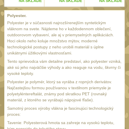
E
NA SKLADE
NA SKLADE
NA SKLADE
34mm
31
Montáže pre kolimátory
Polyester.
27
Polyester je v súčasnosti najrozšírenejším syntetickým
Ostatní
13
vláknom na svete. Nájdeme ho v každodennom oblečení,
outdoorovom vybavení, ale aj v priemyselných aplikáciách.
Montáže na hlaveň
3
Hoci okolo neho koluje množstvo mýtov, moderné
Montáže pro svítilny
technologické postupy z neho urobili materiál s úplne
18
unikátnymi úžitkovými vlastnosťami.
Předpažbí
56
Tento sprievodca vám detailne predstaví, ako polyester vzniká,
Pre AK
aké sú jeho najväčšie výhody a ako reaguje na vodu, škvrny či
11
vysoké teploty.
Pre M4/AR15
29
Polyester je polymér, ktorý sa vyrába z ropných derivátov.
Ostatní
Najčastejšou formou používanou v textilnom priemysle je
14
polyetyléntereftalát, známy pod skratkou PET (rovnaký
Pažby
51
materiál, z ktorého se vyrábajú nápojové fľaše).
Raily, lišty, krytky
Samotný proces výroby vlákna je fascinujúci technologický
66
proces:
Přední rukojeti
50
Tavenie: Polyesterová hmota sa zahreje na vysokú teplotu,
Zadní rukojeti
kým neprejde do tekutého stavu.