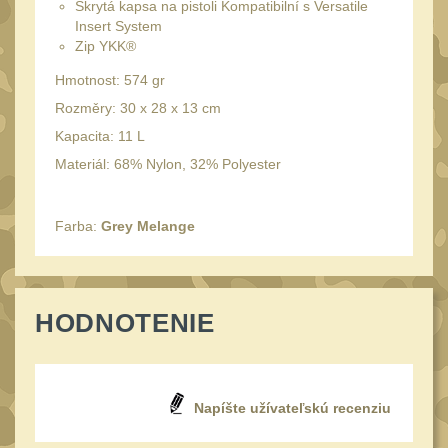
Skrytá kapsa na pistoli Kompatibilní s Versatile
Peněženky
15
Insert System
Zip YKK®
Doplňky
378
Hmotnost: 574 gr
Ramenní popruhy a
vycpávky
Rozměry: 30 x 28 x 13 cm
10
Kapacita: 11 L
Karabiny a přezky
75
Materiál: 68% Nylon, 32% Polyester
Kroužky, šňůrky,
koncovky
25
Farba:
Grey Melange
Nášivky
105
Samonavíjecí držáky
1
Zámky
1
HODNOTENIE
Nepromokavý potahy a
vaky
18
Adaptéry
33
Napíšte užívateľskú recenziu
Taktická pera
5