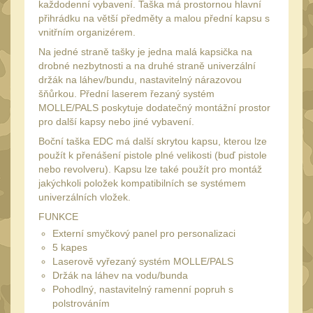
každodenní vybavení. Taška má prostornou hlavní
Speciální pouzdra III
12
přihrádku na větší předměty a malou přední kapsu s
Pouzdra na láhev
vnitřním organizérem.
42
Na jedné straně tašky je jedna malá kapsička na
Pouzdra na toaletní
drobné nezbytnosti a na druhé straně univerzální
potřeby
3
držák na láhev/bundu, nastavitelný nárazovou
šňůrkou. Přední laserem řezaný systém
Pouzdra na
MOLLE/PALS poskytuje dodatečný montážní prostor
lékárničku
48
pro další kapsy nebo jiné vybavení.
Pouzdra na
Boční taška EDC má další skrytou kapsu, kterou lze
elektroniku
použít k přenášení pistole plné velikosti (buď pistole
67
nebo revolveru). Kapsu lze také použít pro montáž
Pouzdra a kapsy na
jakýchkoli položek kompatibilních se systémem
suchý zip
univerzálních vložek.
95
FUNKCE
Stehenní pouzdra
29
Externí smyčkový panel pro personalizaci
Pouzdra na svítilny
5 kapes
2
Laserově vyřezaný systém MOLLE/PALS
Puzdrá na mapy
Držák na láhev na vodu/bunda
24
Pohodlný, nastavitelný ramenní popruh s
Cestovné púzdra
polstrováním
29