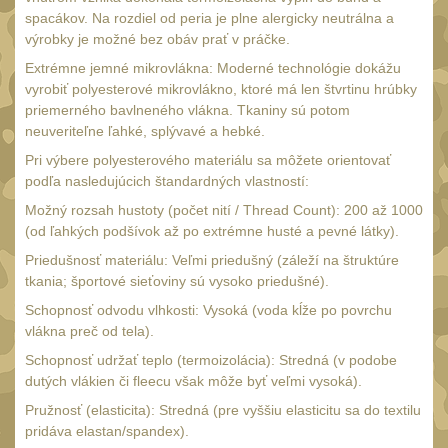
spacákov. Na rozdiel od peria je plne alergicky neutrálna a
UTG
45
výrobky je možné bez obáv prať v práčke.
Accushot
7
Extrémne jemné mikrovlákna: Moderné technológie dokážu
vyrobiť polyesterové mikrovlákno, ktoré má len štvrtinu hrúbky
Accushot Tactical
9
priemerného bavlneného vlákna. Tkaniny sú potom
Accushot Precision
neuveriteľne ľahké, splývavé a hebké.
3
Hunter
Pri výbere polyesterového materiálu sa môžete orientovať
6
podľa nasledujúcich štandardných vlastností:
BugBuster
4
Možný rozsah hustoty (počet nití / Thread Count): 200 až 1000
Kolimátory
(od ľahkých podšívok až po extrémne husté a pevné látky).
16
Priedušnosť materiálu: Veľmi priedušný (záleží na štruktúre
Schmidt&Bender
3
tkania; športové sieťoviny sú vysoko priedušné).
Delta Optical
2
Schopnosť odvodu vlhkosti: Vysoká (voda kĺže po povrchu
vlákna preč od tela).
Sightmark
19
Schopnosť udržať teplo (termoizolácia): Stredná (v podobe
Vector Optics
5
dutých vlákien či fleecu však môže byť veľmi vysoká).
ČIŠTĚNÍ A ÚDRŽBA
Pružnosť (elasticita): Stredná (pre vyššiu elasticitu sa do textilu
(67)
pridáva elastan/spandex).