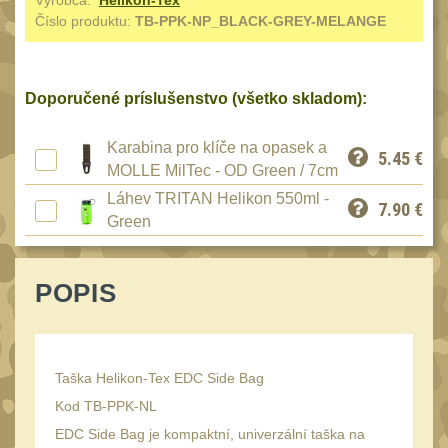
Výrobca:
Helikon-Tex
Reklamácia
Číslo produktu:
TB-PPK-NP_BLACK-GREY-MELANGE
BRAŠNY A TAŠKY
(1190)
Kontakty
Brašny
50
Stav
Doporučené príslušenstvo (všetko skladom):
Univerzalní tašky
objednávky
62
Speciální přepravní
Karabina pro klíče na opasek a
5.45
€
tašky
MOLLE MilTec - OD Green / 7cm
40
Láhev TRITAN Helikon 550ml -
Ledvinky
7.90
€
59
Green
Duffle bagy
25
Hydratační vaky
POPIS
10
Organizéry
167
Odhazováky
39
Taška Helikon-Tex EDC Side Bag
Speciální pouzdra I
157
Kod TB-PPK-NL
Speciální pouzdra II
33
EDC Side Bag je kompaktní, univerzální taška na