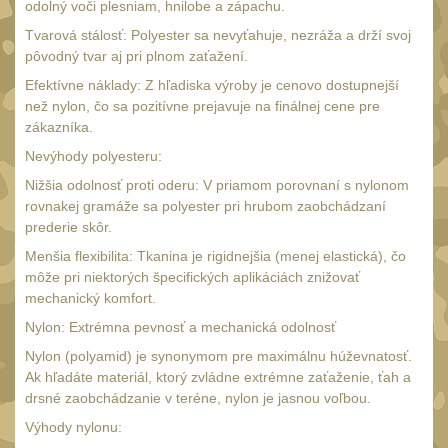
34mm
odolný voči plesniam, hnilobe a zápachu.
31
Tvarová stálosť: Polyester sa nevyťahuje, nezráža a drží svoj
Montáže pre kolimátory
pôvodný tvar aj pri plnom zaťažení.
27
Efektívne náklady: Z hľadiska výroby je cenovo dostupnejší
Ostatní
13
než nylon, čo sa pozitívne prejavuje na finálnej cene pre
Montáže na hlaveň
zákazníka.
3
Nevýhody polyesteru:
Montáže pro svítilny
18
Nižšia odolnosť proti oderu: V priamom porovnaní s nylonom
Předpažbí
rovnakej gramáže sa polyester pri hrubom zaobchádzaní
56
prederie skôr.
Pre AK
11
Menšia flexibilita: Tkanina je rigidnejšia (menej elastická), čo
Pre M4/AR15
29
môže pri niektorých špecifických aplikáciách znižovať
mechanický komfort.
Ostatní
14
Nylon: Extrémna pevnosť a mechanická odolnosť
Pažby
51
Nylon (polyamid) je synonymom pre maximálnu húževnatosť.
Raily, lišty, krytky
Ak hľadáte materiál, ktorý zvládne extrémne zaťaženie, ťah a
66
drsné zaobchádzanie v teréne, nylon je jasnou voľbou.
Přední rukojeti
50
Výhody nylonu:
Zadní rukojeti