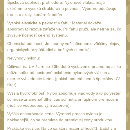
20
Špičková odolnosť proti oderu: Nylonové vlákna majú
extrémnne vysokú štrukturálnu pevnosť. Výborne odolávajú
Mechanická mířidla
30
treniu o skaly, konáre či betón.
Dvojnožky
39
Vysoká elasticita a pevnosť v ťahu: Materiál dokáže
absorbovať rázové zaťaženie. Pri ťahu pruží, ale netrhá sa, čo
Dvojnožky na hlaveň
2
zvyšuje nosnosť celého systému.
Dvojnožky pro picatinny
Chemická odolnosť: Je imúnny voči pôsobeniu väčšiny olejov,
25
organických rozpúšťadiel a bežných chemikálií.
Dvojnožky pro M-LOK
Nevýhody nylonu:
9
Dvojnožky pro Keymod
Citlivosť na UV žiarenie: Dlhodobé vystavenie priamemu slnku
môže spôsobiť postupné oslabenie nylonových vlákien a
2
mierne vyblednutie farieb (pokiaľ materiál nemá špeciálny UV
Dvojnožky na otočný
filter).
čep
15
Vyššia hydrofóbnosť: Nylon absorbuje viac vody ako polyester,
Popruhy a poutka
čo môže znamenať dlhší čas schnutia pri úplnom premočení
40
(rieši se vodoodpudivým záterom).
Príslušenstvo
18
Vyššia obstarávacia cena: Výrobný proces nylonu je
OPTIKY
nákladnejší, čo sa premieta do prémiovej ceny produktov.
(145)
Praktické využitie: Na čo sa ktorý materiál hodí?1. Batohy a