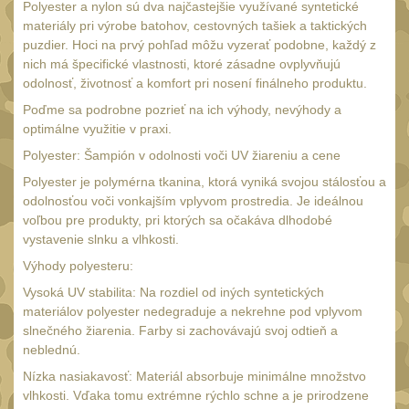
Láhve
Polyester a nylon sú dva najčastejšie využívané syntetické
16
materiály pri výrobe batohov, cestovných tašiek a taktických
Lékárničky
17
puzdier. Hoci na prvý pohľad môžu vyzerať podobne, každý z
nich má špecifické vlastnosti, ktoré zásadne ovplyvňujú
Na přežití
26
odolnosť, životnosť a komfort pri nosení finálneho produktu.
Ostatní
44
Poďme sa podrobne pozrieť na ich výhody, nevýhody a
optimálne využitie v praxi.
MONTÁŽE PRO OPTIKU
Polyester: Šampión v odolnosti voči UV žiareniu a cene
(596)
Polyester je polymérna tkanina, ktorá vyniká svojou stálosťou a
Adaptéry a risery
40
odolnosťou voči vonkajším vplyvom prostredia. Je ideálnou
voľbou pre produkty, pri ktorých sa očakáva dlhodobé
Boční montáže
11
vystavenie slnku a vlhkosti.
Montáže pro optiku
179
Výhody polyesteru:
1" Picatinny
Vysoká UV stabilita: Na rozdiel od iných syntetických
45
materiálov polyester nedegraduje a nekrehne pod vplyvom
1" Dovetail
13
slnečného žiarenia. Farby si zachovávajú svoj odtieň a
30mm Picatinny
neblednú.
47
Nízka nasiakavosť: Materiál absorbuje minimálne množstvo
30mm Dovetail
14
vlhkosti. Vďaka tomu extrémne rýchlo schne a je prirodzene