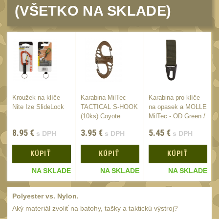
Peněženky
(VŠETKO NA SKLADE)
15
Doplňky
377
Ramenní popruhy a
vycpávky
10
Karabiny a přezky
75
Kroužky, šňůrky,
koncovky
Kroužek na klíče
Karabina MilTec
Karabina pro klíče
25
E
Nite Ize SlideLock
TACTICAL S-HOOK
na opasek a MOLLE
Nášivky
105
/
(10ks) Coyote
MilTec - OD Green /
7cm
Samonavíjecí držáky
8.95
€
3.95
€
5.45
€
1
s DPH
s DPH
s DPH
Zámky
1
KÚPIŤ
KÚPIŤ
KÚPIŤ
Nepromokavý potahy a
E
NA SKLADE
NA SKLADE
NA SKLADE
vaky
18
Adaptéry
33
Polyester vs. Nylon.
Taktická pera
Aký materiál zvoliť na batohy, tašky a taktickú výstroj?
4