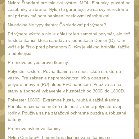
Nylon: Štandard pre taktickú výstroj, MOLLE sumky, puzdrá na
UTG
zásobníky a zbrane. Nylon tu garantuje, že sa švy neroztrhnú
45
ani pri maximálnom naplnení oceľovými zásobníkmi.
Accushot
7
Najodolnejšie typy tkanín: Čo sledovať pri výbere?
Accushot Tactical
9
Pri výbere výstroja nie je dôležitý len samotný polymér, ale tiež
Accushot Precision
hustota tkania, ktorá sa udáva v jednotkách Denier (D). Čím
3
vyššie je číslo pred písmenom D, tým je vlákno hrubšie, ťažšie
Hunter
6
a odolnejšie.
BugBuster
Prémiové polyesterové tkaniny:
4
Kolimátory
Polyester Oxford: Pevná tkanina so špecifickou štruktúrou
16
väzby. Pre zaistenie nepremokavosti býva opatrená
Schmidt&Bender
3
polyuretánovým (PU) alebo PVC nánosom. Používa sa na
stany a športové vybavenie v hustotách od 300D do 1800D.
Delta Optical
2
Polyester 1680D: Extrémne hustá, hrubá a ťažká tkanina.
Sightmark
Ponúka maximálnu možnú odolnosť v rámci polyesterovej
19
rodiny. Používa sa na záťažové ochranné puzdrá a robustné
Vector Optics
5
batohy.
ČIŠTĚNÍ A ÚDRŽBA
Prémiové nylonové tkaniny:
(65)
Nylon Cordura®: Legendárna licencovaná tkanina so