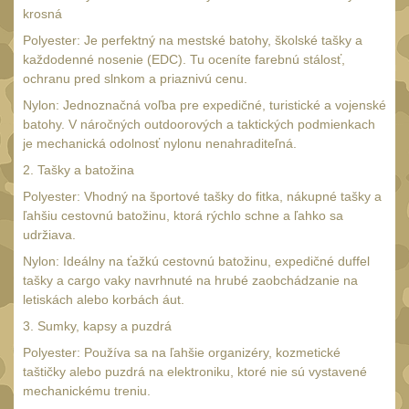
Monokuláry
krosná
5
Kolimátory
Polyester: Je perfektný na mestské batohy, školské tašky a
53
každodenné nosenie (EDC). Tu oceníte farebnú stálosť,
Zvětšovací moduly
ochranu pred slnkom a priaznivú cenu.
5
LPVO
Nylon: Jednoznačná voľba pre expedičné, turistické a vojenské
21
batohy. V náročných outdoorových a taktických podmienkach
Na vzduchovku
je mechanická odolnosť nylonu nenahraditeľná.
15
Na kuše
2. Tašky a batožina
2
Polyester: Vhodný na športové tašky do fitka, nákupné tašky a
Velký oční reliéf
1
ľahšiu cestovnú batožinu, ktorá rýchlo schne a ľahko sa
Na dlouhé
udržiava.
vzdálenosti
Nylon: Ideálny na ťažkú cestovnú batožinu, expedičné duffel
13
tašky a cargo vaky navrhnuté na hrubé zaobchádzanie na
Multi-range
32
letiskách alebo korbách áut.
Krátka a střední
3. Sumky, kapsy a puzdrá
vzdálenost
16
Polyester: Používa sa na ľahšie organizéry, kozmetické
taštičky alebo puzdrá na elektroniku, ktoré nie sú vystavené
Príslušenstvo pre
mechanickému treniu.
optiku
9