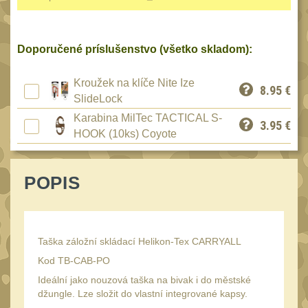
Reklamácia
BRAŠNY A TAŠKY
(1187)
Kontakty
Doporučené príslušenstvo (všetko skladom):
Brašny
50
Stav
Univerzalní tašky
objednávky
62
Kroužek na klíče Nite Ize
8.95
€
SlideLock
Speciální přepravní
tašky
Karabina MilTec TACTICAL S-
40
3.95
€
HOOK (10ks) Coyote
Ledvinky
59
Duffle bagy
25
POPIS
Hydratační vaky
10
Organizéry
167
Odhazováky
Taška záložní skládací Helikon-Tex CARRYALL
39
Kod TB-CAB-PO
Speciální pouzdra I
157
Ideální jako nouzová taška na bivak i do městské
Speciální pouzdra II
džungle. Lze složit do vlastní integrované kapsy.
33