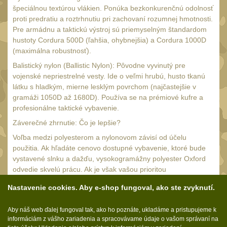
Čištění
38
špeciálnou textúrou vlákien. Ponúka bezkonkurenčnú odolnosť
proti predratiu a roztrhnutiu pri zachovaní rozumnej hmotnosti.
AR15
14
Pre armádnu a taktickú výstroj sú priemyselným štandardom
AK47
hustoty Cordura 500D (ľahšia, ohybnejšia) a Cordura 1000D
10
(maximálna robustnosť).
.22
10
Balistický nylon (Ballistic Nylon): Pôvodne vyvinutý pre
.223 (5.56mm)
9
vojenské nepriestrelné vesty. Ide o veľmi hrubú, husto tkanú
látku s hladkým, mierne lesklým povrchom (najčastejšie v
.243 .260 (6.5mm)
7
gramáži 1050D až 1680D). Používa se na prémiové kufre a
.270 .280 (7mm)
profesionálne taktické vybavenie.
8
Záverečné zhrnutie: Čo je lepšie?
.30 .308 (7.62mm)
10
Voľba medzi polyesterom a nylonovom závisí od účelu
12GA, 20GA
14
použitia. Ak hľadáte cenovo dostupné vybavenie, ktoré bude
.40 .41
vystavené slnku a dažďu, vysokogramážny polyester Oxford
10
odvedie skvelú prácu. Ak je však vašou prioritou
.44 .45
11
nekompromisná životnosť, odolnosť proti roztrhnutiu a
Nastavenie cookies. Aby e-shop fungoval, ako ste zvyknutí.
spoľahlivosť v bojových alebo expedičných podmienkach,
.357 .38 (9mm)
11
stavte na Nylon Cordura alebo balistický nylon s hustotou
1911
Aby náš web ďalej fungoval tak, ako ho poznáte, ukladáme a pristupujeme k
1000D a vyššou.
8
informáciám z vášho zariadenia a spracovávame údaje o vašom správaní na