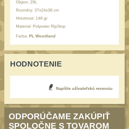
Objem: 29L
Speciální pouzdra III
12
Rozměry: 37x24x38 cm
Pouzdra na láhev
42
Hmotnost: 148 gr
Pouzdra na toaletní
Material: Polyester RipStop
potřeby
3
Farba:
PL Woodland
Pouzdra na
lékárničku
46
Pouzdra na
HODNOTENIE
elektroniku
67
Pouzdra a kapsy na
suchý zip
95
Napíšte užívateľskú recenziu
Stehenní pouzdra
29
Pouzdra na svítilny
2
Puzdrá na mapy
ODPORÚČAME ZAKÚPIŤ
24
Cestovné púzdra
SPOLOČNE S TOVAROM
29