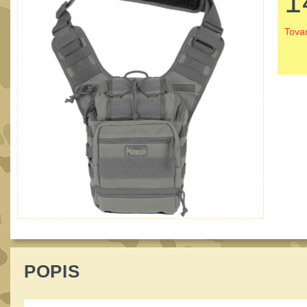
1
Tova
POPIS