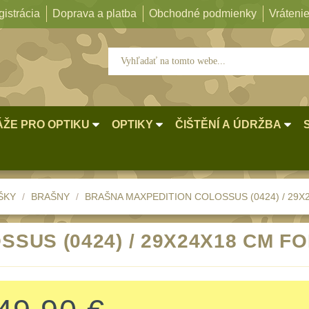
istrácia
Doprava a platba
Obchodné podmienky
Vrátenie
ŽE PRO OPTIKU
OPTIKY
ČIŠTĚNÍ A ÚDRŽBA
ŠKY
BRAŠNY
BRAŠNA MAXPEDITION COLOSSUS (0424) / 29X
SUS (0424) / 29X24X18 CM F