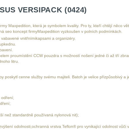
US VERSIPACK (0424)
my Maxpedition, která je symbolem kvality. Pro ty, kteří chtějí něco v
á seo koncept firmyMaxpedition vyzkoušen v polních podmínkách.
 vabavené vnitřnímikapsami a organizéry.
stupkednu.
bavení.
elem proumístění CCW pouzdra s možností nošení jedné či až tří zbra
noho litru.
y poskytl cenne služby svému majiteli. Batoh je velice přizpůsobivý a
 odření;
dření;
jší než standardně používaná nylonová nit);
ýšení odolnosti;ochranná vrstva Teflon® pro vynikající odolnost vůči 