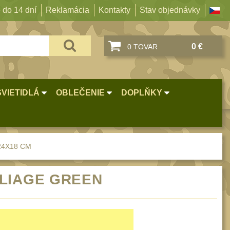
 do 14 dní
Reklamácia
Kontakty
Stav objednávky
0 €
0 TOVAR
SVIETIDLÁ
OBLEČENIE
DOPLŇKY
24X18 CM
OLIAGE GREEN