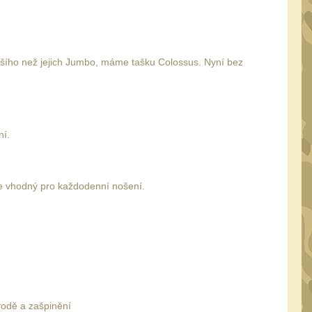
ětšího než jejich Jumbo, máme tašku Colossus. Nyní bez
ní.
 je vhodný pro každodenní nošení.
vodě a zašpinění