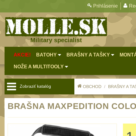
Prihlásenie
Reg
Military specialist
AKCIE!
BATOHY
BRAŠNY A TAŠKY
MONTÁ
NOŽE A MULTITOOLY
Zobraziť katalóg
OBCHOD
BRAŠNY A TA
BRAŠNA MAXPEDITION COLOS