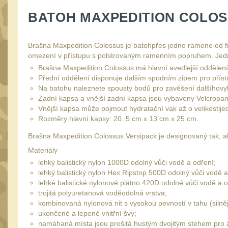
BATOH MAXPEDITION COLOSS
Brašna Maxpedition Colossus je batohpřes jedno rameno od fir
omezení v přístupu s polstrovaným ramenním popruhem. Jedn
Brašna Maxpedition Colossus má hlavní avedlejší oddělení
Přední oddělení disponuje dalším spodním zipem pro pří
Na batohu naleznete spousty bodů pro zavěšení dalšíhovy
Zadní kapsa a vnější zadní kapsa jsou vybaveny Velcropan
Vnější kapsa může pojmout hydratační vak až o velikostijed
Rozměry hlavní kapsy: 20. 5 cm x 13 cm x 25 cm.
Brašna Maxpedition Colossus Versipack je designovaný tak, ab
Materiály
lehký balistický nylon 1000D odolný vůči vodě a odření;
lehký balistický nylon Hex Ripstop 500D odolný vůči vodě a
lehké balistické nylonové plátno 420D odolné vůči vodě a o
trojitá polyuretanová voděodolná vrstva;
kombinovaná nylonová nit s vysokou pevností v tahu (silně
ukončené a lepené vnitřní švy;
namáhaná místa jsou prošitá hustým dvojitým stehem pro zv