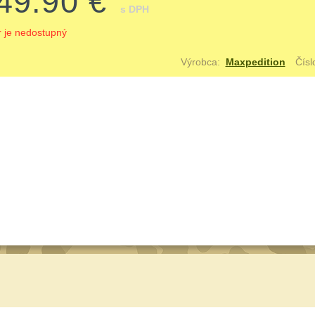
49.90 €
s DPH
r je nedostupný
Výrobca:
Maxpedition
Čísl