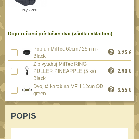
Peněženky
15
Grey - 2ks
Doplňky
378
Ramenní popruhy a
vycpávky
Doporučené príslušenstvo (všetko skladom):
10
Karabiny a přezky
75
Popruh MilTec 60cm / 25mm -
3.25
€
Kroužky, šňůrky,
Black
koncovky
25
Zip vytahuj MilTec RING
2.90
€
PULLER PINEAPPLE (5 ks)
Nášivky
105
Black
Samonavíjecí držáky
1
Dvojitá karabina MFH 12cm OD
3.55
€
Zámky
green
1
Nepromokavý potahy a
vaky
18
POPIS
Adaptéry
33
Taktická pera
5