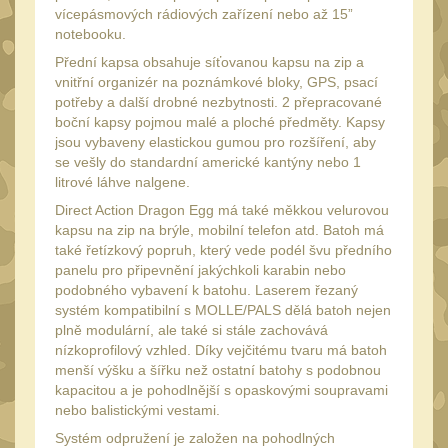
34mm
31
vícepásmových rádiových zařízení nebo až 15”
notebooku.
Montáže pre kolimátory
Přední kapsa obsahuje síťovanou kapsu na zip a
27
vnitřní organizér na poznámkové bloky, GPS, psací
Ostatní
13
potřeby a další drobné nezbytnosti. 2 přepracované
boční kapsy pojmou malé a ploché předměty. Kapsy
Montáže na hlaveň
3
jsou vybaveny elastickou gumou pro rozšíření, aby
se vešly do standardní americké kantýny nebo 1
Montáže pro svítilny
18
litrové láhve nalgene.
Předpažbí
56
Direct Action Dragon Egg má také měkkou velurovou
kapsu na zip na brýle, mobilní telefon atd. Batoh má
Pre AK
11
také řetízkový popruh, který vede podél švu předního
Pre M4/AR15
panelu pro připevnění jakýchkoli karabin nebo
29
podobného vybavení k batohu. Laserem řezaný
Ostatní
14
systém kompatibilní s MOLLE/PALS dělá batoh nejen
plně modulární, ale také si stále zachovává
Pažby
51
nízkoprofilový vzhled. Díky vejčitému tvaru má batoh
menší výšku a šířku než ostatní batohy s podobnou
Raily, lišty, krytky
66
kapacitou a je pohodlnější s opaskovými soupravami
Přední rukojeti
nebo balistickými vestami.
50
Systém odpružení je založen na pohodlných
Zadní rukojeti