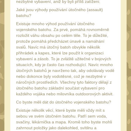
Čištění
nezbytné vybavení, aniž by byli příliš zatíženi.
39
Jaké jsou výhody používání útočného (assault)
AR15
14
batohu?
AK47
10
Existuje mnoho výhod používání útočného
vojenského batohu. Za prvé, pomáhá rovnoměrně
.22
10
rozložit váhu obsahu po celém těle. To je důležité,
protože pomáhá předcházet únavě a namáhání
.223 (5.56mm)
9
svalů. Navíc má útočný batoh obvykle několik
.243 .260 (6.5mm)
přihrádek a kapes, které lze použít k organizaci
7
vybavení a zásob. To je zvláště užitečné v bojových
.270 .280 (7mm)
8
situacích, kdy je často čas rozhodující. Navíc mnoho
útočných batohů je navrženo tak, aby odolávaly vodě
.30 .308 (7.62mm)
10
nebo dokonce byly vodotěsné, což je nezbytné v
12GA, 20GA
náročných prostředích. Všechny tyto faktory dělají z
14
útočného batohu základní součást vybavení pro
.40 .41
11
každého vojáka nebo milovníka outdoorových aktivit.
.44 .45
Co byste měli dát do útočného vojenského batohu?
12
Existuje několik věcí, které byste měli vždy mít s
.357 .38 (9mm)
12
sebou ve svém útočném batohu. Patří sem voda,
1911
svačiny, lékárnička a mapa. Kromě toho byste mohli
9
zahrnout položky jako dalekohled, svítilnu a