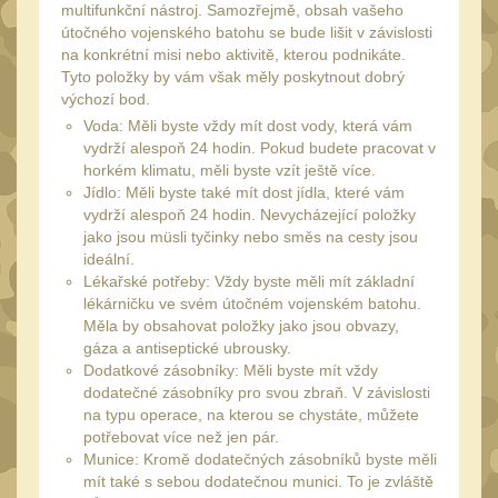
Náradie a nástroje
33
multifunkční nástroj. Samozřejmě, obsah vašeho
útočného vojenského batohu se bude lišit v závislosti
AR15
19
na konkrétní misi nebo aktivitě, kterou podnikáte.
Tyto položky by vám však měly poskytnout dobrý
AK47
9
výchozí bod.
.22
7
Voda: Měli byste vždy mít dost vody, která vám
vydrží alespoň 24 hodin. Pokud budete pracovat v
.223 (5.56mm)
8
horkém klimatu, měli byste vzít ještě více.
.243 .260 (6.5mm)
Jídlo: Měli byste také mít dost jídla, které vám
7
vydrží alespoň 24 hodin. Nevycházející položky
.270 .280 (7mm)
7
jako jsou müsli tyčinky nebo směs na cesty jsou
ideální.
.30 .308 (7.62mm)
11
Lékařské potřeby: Vždy byste měli mít základní
lékárničku ve svém útočném vojenském batohu.
12GA, 20GA
10
Měla by obsahovat položky jako jsou obvazy,
.40 .41
gáza a antiseptické ubrousky.
6
Dodatkové zásobníky: Měli byste mít vždy
.44 .45
6
dodatečné zásobníky pro svou zbraň. V závislosti
na typu operace, na kterou se chystáte, můžete
.357 .38 (9mm)
7
potřebovat více než jen pár.
1911
Munice: Kromě dodatečných zásobníků byste měli
6
mít také s sebou dodatečnou munici. To je zvláště