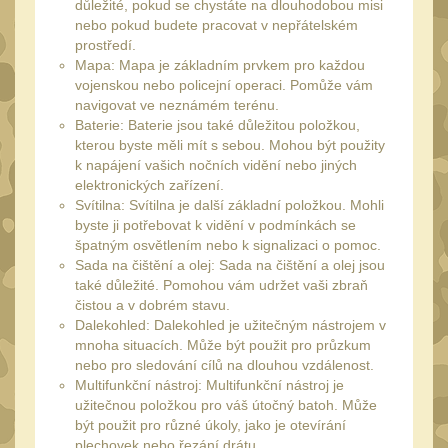
SVIETIDLÁ
důležité, pokud se chystáte na dlouhodobou misi
(89)
nebo pokud budete pracovat v nepřátelském
Méně než 200 lm
prostředí.
1
Mapa: Mapa je základním prvkem pro každou
200 - 500 lm
vojenskou nebo policejní operaci. Pomůže vám
2
navigovat ve neznámém terénu.
510 - 990 lm
3
Baterie: Baterie jsou také důležitou položkou,
kterou byste měli mít s sebou. Mohou být použity
1000 - 2000 lm
1
k napájení vašich nočních vidění nebo jiných
elektronických zařízení.
Nad 2000 lm
8
Svítilna: Svítilna je další základní položkou. Mohli
Speciální svítilny
byste ji potřebovat k vidění v podmínkách se
12
špatným osvětlením nebo k signalizaci o pomoc.
Lovecké svítilny
Sada na čištění a olej: Sada na čištění a olej jsou
1
také důležité. Pomohou vám udržet vaši zbraň
Policejní svítilny
4
čistou a v dobrém stavu.
Dalekohled: Dalekohled je užitečným nástrojem v
Vyhledávací svítilny
5
mnoha situacích. Může být použit pro průzkum
nebo pro sledování cílů na dlouhou vzdálenost.
Čelové svetlá -
Multifunkční nástroj: Multifunkční nástroj je
čelovky
4
užitečnou položkou pro váš útočný batoh. Může
Svítilny pro
být použit pro různé úkoly, jako je otevírání
plechovek nebo řezání drátu.