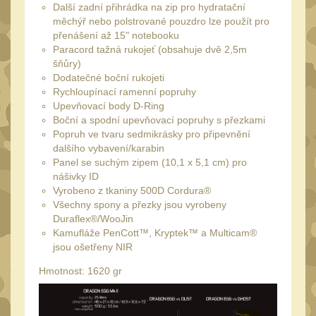
Monokuláry
Další zadní přihrádka na zip pro hydratační
5
měchýř nebo polstrované pouzdro lze použít pro
Kolimátory
přenášení až 15" notebooku
53
Paracord tažná rukojeť (obsahuje dvě 2,5m
Zvětšovací moduly
5
šňůry)
Dodatečné boční rukojeti
LPVO
21
Rychloupínací ramenní popruhy
Na vzduchovku
Upevňovací body D-Ring
15
Boční a spodní upevňovací popruhy s přezkami
Na kuše
Popruh ve tvaru sedmikrásky pro připevnění
2
dalšího vybavení/karabin
Velký oční reliéf
Panel se suchým zipem (10,1 x 5,1 cm) pro
1
nášivky ID
Na dlouhé
Vyrobeno z tkaniny 500D Cordura®
vzdálenosti
13
Všechny spony a přezky jsou vyrobeny
Duraflex®/WooJin
Multi-range
33
Kamufláže PenCott™, Kryptek™ a Multicam®
jsou ošetřeny NIR
Krátka a střední
vzdálenost
Hmotnost: 1620 gr
16
Príslušenstvo pre
optiku
9