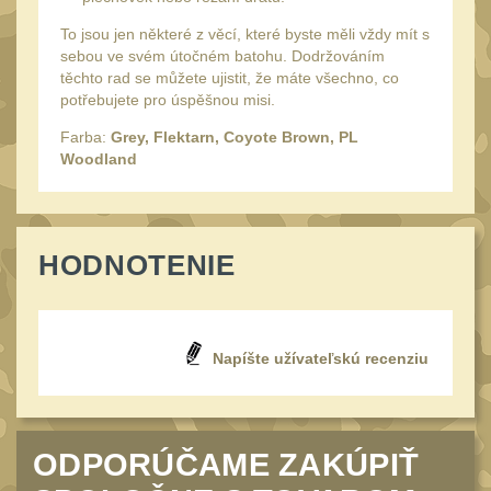
AA/AAA/14500 Li-Ion
baterie
To jsou jen některé z věcí, které byste měli vždy mít s
2
sebou ve svém útočném batohu. Dodržováním
Svítilny pro 18650
těchto rad se můžete ujistit, že máte všechno, co
baterie
5
potřebujete pro úspěšnou misi.
Svítilny pro
Farba:
Grey, Flektarn, Coyote Brown, PL
CR123A/16340 Li-Ion
Woodland
baterie
3
Kapesní svítilny
4
HODNOTENIE
Svietidlá s magnetom
2
Potápačské svietidlá
2
Laserové značkovače
9
Napíšte užívateľskú recenziu
Nabíjačky
17
Adaptér pro nabíječku
8
Akumulátory a baterie
ODPORÚČAME ZAKÚPIŤ
7