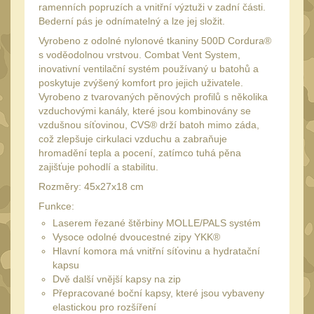
20
ramenních popruzích a vnitřní výztuži v zadní části.
Bederní pás je odnímatelný a lze jej složit.
Mechanická mířidla
30
Vyrobeno z odolné nylonové tkaniny 500D Cordura®
Dvojnožky
39
s voděodolnou vrstvou. Combat Vent System,
inovativní ventilační systém používaný u batohů a
Dvojnožky na hlaveň
2
poskytuje zvýšený komfort pro jejich uživatele.
Vyrobeno z tvarovaných pěnových profilů s několika
Dvojnožky pro picatinny
vzduchovými kanály, které jsou kombinovány se
25
vzdušnou síťovinou, CVS® drží batoh mimo záda,
Dvojnožky pro M-LOK
což zlepšuje cirkulaci vzduchu a zabraňuje
9
hromadění tepla a pocení, zatímco tuhá pěna
Dvojnožky pro Keymod
zajišťuje pohodlí a stabilitu.
2
Rozměry: 45x27x18 cm
Dvojnožky na otočný
Funkce:
čep
15
Laserem řezané štěrbiny MOLLE/PALS systém
Popruhy a poutka
Vysoce odolné dvoucestné zipy YKK®
40
Hlavní komora má vnitřní síťovinu a hydratační
Príslušenstvo
kapsu
18
Dvě další vnější kapsy na zip
OPTIKY
Přepracované boční kapsy, které jsou vybaveny
(146)
elastickou pro rozšíření