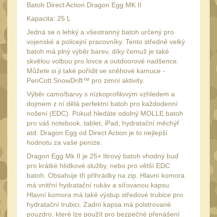
Láhve
Batoh Direct Action Dragon Egg MK II
16
Kapacita: 25 L
Lékárničky
17
Jedná se o lehký a všestranný batoh určený pro
Na přežití
26
vojenské a policejní pracovníky. Tento středně velký
batoh má plný výběr barev, díky čemuž je také
Ostatní
44
skvělou volbou pro lovce a outdoorové nadšence.
MONTÁŽE PRO OPTIKU
Můžete si ji také pořídit ve sněhové kamuce -
PenCott SnowDrift™ pro zimní aktivity.
(596)
Výběr camo/barvy s nízkoprofilovým vzhledem a
Adaptéry a risery
dojmem z ní dělá perfektní batoh pro každodenní
40
nošení (EDC). Pokud hledáte odolný MOLLE batoh
Boční montáže
11
pro váš notebook, tablet, iPad, hydratační měchýř
atd. Dragon Egg od Direct Action je to nejlepší
Montáže pro optiku
179
hodnotu za vaše peníze.
1" Picatinny
Dragon Egg Mk II je 25+ litrový batoh vhodný buď
45
pro krátké hlídkové služby, nebo pro větší EDC
1" Dovetail
13
batoh. Obsahuje tři přihrádky na zip. Hlavní komora
má vnitřní hydratační rukáv a síťovanou kapsu.
30mm Picatinny
47
Hlavní komora má také výstup středové trubice pro
30mm Dovetail
hydratační trubici. Zadní kapsa má polstrované
14
pouzdro, které lze použít pro bezpečné přenášení