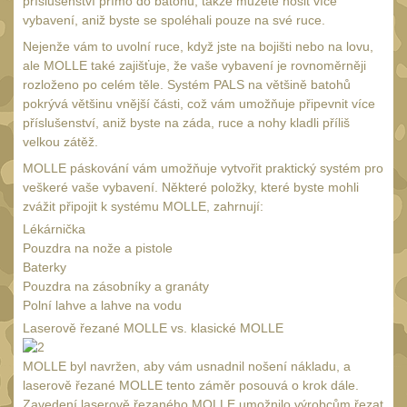
s čepeľou 10-11 cm
příslušenství přímo do batohu, takže můžete nosit více
27
vybavení, aniž byste se spoléhali pouze na své ruce.
s čepeľou 12-14 cm
16
Nejenže vám to uvolní ruce, když jste na bojišti nebo na lovu,
s čepeľou 15-16 cm
ale MOLLE také zajišťuje, že vaše vybavení je rovnoměrněji
11
rozloženo po celém těle. Systém PALS na většině batohů
s čepeľou od 17 cm
12
pokrývá většinu vnější části, což vám umožňuje připevnit více
příslušenství, aniž byste na záda, ruce a nohy kladli příliš
Zatváracie nože
60
velkou zátěž.
S pevnou čepeľou
MOLLE páskování vám umožňuje vytvořit praktický systém pro
64
veškeré vaše vybavení. Některé položky, které byste mohli
Motýlikové nože
9
zvážit připojit k systému MOLLE, zahrnují:
Tréningové cvičné
Lékárnička
nože
Pouzdra na nože a pistole
8
Baterky
Farebné nože
Pouzdra na zásobníky a granáty
38
Polní lahve a lahve na vodu
Nože na krk
7
Laserově řezané MOLLE vs. klasické MOLLE
Záchranárske nože
36
MOLLE byl navržen, aby vám usnadnil nošení nákladu, a
Nože na prežitie
laserově řezané MOLLE tento záměr posouvá o krok dále.
6
Zavedení laserově řezaného MOLLE umožnilo výrobcům řezat