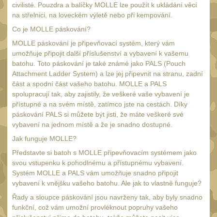
civilisté. Pouzdra a balíčky MOLLE lze použít k ukládání věcí
Nepromokavý potahy a
na střelnici, na loveckém výletě nebo při kempování.
vaky
18
Co je MOLLE páskování?
Adaptéry
33
MOLLE páskování je připevňovací systém, který vám
umožňuje připojit další příslušenství a vybavení k vašemu
Taktická pera
5
batohu. Toto páskování je také známé jako PALS (Pouch
Láhve
Attachment Ladder System) a lze jej připevnit na stranu, zadní
16
část a spodní část vašeho batohu. MOLLE a PALS
Lékárničky
17
spolupracují tak, aby zajistily, že veškeré vaše vybavení je
přístupné a na svém místě, zatímco jste na cestách. Díky
Na přežití
26
páskování PALS si můžete být jisti, že máte veškeré své
Darčekové poukazy
vybavení na jednom místě a že je snadno dostupné.
22
Jak funguje MOLLE?
Ostatní
43
Představte si batoh s MOLLE připevňovacím systémem jako
NOŽE A MULTITOOLY
svou vstupenku k pohodlnému a přístupnému vybavení.
(165)
Systém MOLLE a PALS vám umožňuje snadno připojit
s čepeľou do 7 cm
vybavení k vnějšku vašeho batohu. Ale jak to vlastně funguje?
15
Řady a sloupce páskování jsou navrženy tak, aby byly snadno
s čepeľou 8-9 cm
56
funkční, což vám umožní provléknout popruhy vašeho