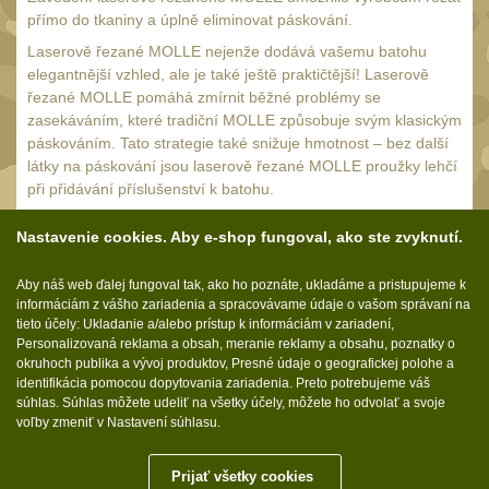
Multitooly
12
přímo do tkaniny a úplně eliminovat páskování.
Doplnky
Laserově řezané MOLLE nejenže dodává vašemu batohu
8
elegantnější vzhled, ale je také ještě praktičtější! Laserově
řezané MOLLE pomáhá zmírnit běžné problémy se
zasekáváním, které tradiční MOLLE způsobuje svým klasickým
páskováním. Tato strategie také snižuje hmotnost – bez další
látky na páskování jsou laserově řezané MOLLE proužky lehčí
při přidávání příslušenství k batohu.
Rozhodnutí, zda je pro vás lepší laserově řezané MOLLE nebo
Nastavenie cookies. Aby e-shop fungoval, ako ste zvyknutí.
klasické MOLLE, bude záviset na osobních preferencích; oba
systémy mají odlišné konstrukční procesy, ale mohou
Aby náš web ďalej fungoval tak, ako ho poznáte, ukladáme a pristupujeme k
poskytnout stejný výsledek.
informáciám z vášho zariadenia a spracovávame údaje o vašom správaní na
tieto účely: Ukladanie a/alebo prístup k informáciám v zariadení,
Personalizovaná reklama a obsah, meranie reklamy a obsahu, poznatky o
okruhoch publika a vývoj produktov, Presné údaje o geografickej polohe a
identifikácia pomocou dopytovania zariadenia. Preto potrebujeme váš
Sledujte nás:
súhlas. Súhlas môžete udeliť na všetky účely, môžete ho odvolať a svoje
voľby zmeniť v Nastavení súhlasu.
Prijať všetky cookies