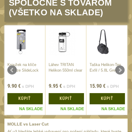
SPOLOČNE S TOVAROM
18650
1
(VŠETKO NA SKLADE)
14500 / AA / AAA
4
16340 a CR123
1
Držiaky a
príslušenstvo
27
Náhradné diely
7
OBLEČENIE
(297)
Kroužek na klíče
Láhev TRITAN
Taška Helikon-Tex
Nite Ize SlideLock
Helikon 550ml clear
Exfil / 5.8L Grey
Nosiče plátů a vesty
18
Prilby
9.90
€
9.95
€
15.90
€
4
s DPH
s DPH
s DPH
Opasky
24
KÚPIŤ
KÚPIŤ
KÚPIŤ
Chrániče
10
E
NA SKLADE
NA SKLADE
NA SKLADE
Nášivky
104
MOLLE vs Laser Cut
Ponča a pláštěnky
11
Ať už hledáte lehké vybavení pro nošení nákladu, které byste