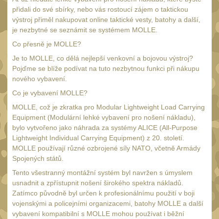
Čepice, kukly, šátky
přidali do své sbírky, nebo vás rostoucí zájem o taktickou
50
výstroj přiměl nakupovat online taktické vesty, batohy a další,
Šiltovky
29
je nezbytné se seznámit se systémem MOLLE.
Chrániče sluchu
Co přesně je MOLLE?
7
Je to MOLLE, co dělá nejlepší venkovní a bojovou výstroj?
Ostatní
40
Pojďme se blíže podívat na tuto nezbytnou funkci při nákupu
DOPLŇKY
nového vybavení.
(398)
Co je vybavení MOLLE?
Ramenní popruhy a
MOLLE, což je zkratka pro Modular Lightweight Load Carrying
vycpávky
10
Equipment (Modulární lehké vybavení pro nošení nákladu),
bylo vytvořeno jako náhrada za systémy ALICE (All-Purpose
Karabiny a přezky
75
Lightweight Individual Carrying Equipment) z 20. století.
Kroužky, šňůrky,
MOLLE používají různé ozbrojené síly NATO, včetně Armády
koncovky
Spojených států.
25
Tento všestranný montážní systém byl navržen s úmyslem
Nášivky
104
usnadnit a zpřístupnit nošení širokého spektra nákladů.
Samonavíjecí držáky
Zatímco původně byl určen k profesionálnímu použití v boji
1
vojenskými a policejními organizacemi, batohy MOLLE a další
Zámky
vybavení kompatibilní s MOLLE mohou používat i běžní
1