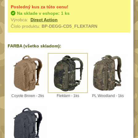
Speciální pouzdra III
12
Posledný kus za túto cenu!
Na sklade v eshope: 1 ks
Pouzdra na láhev
42
Výrobca:
Direct Action
Pouzdra na toaletní
Číslo produktu:
BP-DEGG-CD5_FLEKTARN
potřeby
3
Pouzdra na
FARBA (všetko skladom):
lékárničku
48
Pouzdra na
elektroniku
67
Pouzdra a kapsy na
suchý zip
95
Coyote Brown - 2ks
Flektarn - 1ks
PL Woodland - 1ks
Stehenní pouzdra
29
Pouzdra na svítilny
2
Puzdrá na mapy
24
Cestovné púzdra
29