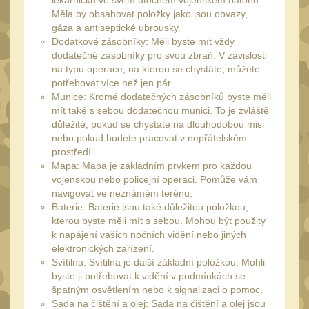
lékárničku ve svém útočném vojenském batohu.
Monokuláry
5
Měla by obsahovat položky jako jsou obvazy,
gáza a antiseptické ubrousky.
Kolimátory
53
Dodatkové zásobníky: Měli byste mít vždy
Zvětšovací moduly
dodatečné zásobníky pro svou zbraň. V závislosti
5
na typu operace, na kterou se chystáte, můžete
LPVO
potřebovat více než jen pár.
21
Munice: Kromě dodatečných zásobníků byste měli
Na vzduchovku
15
mít také s sebou dodatečnou munici. To je zvláště
důležité, pokud se chystáte na dlouhodobou misi
Na kuše
2
nebo pokud budete pracovat v nepřátelském
prostředí.
Velký oční reliéf
1
Mapa: Mapa je základním prvkem pro každou
Na dlouhé
vojenskou nebo policejní operaci. Pomůže vám
vzdálenosti
navigovat ve neznámém terénu.
13
Baterie: Baterie jsou také důležitou položkou,
Multi-range
kterou byste měli mít s sebou. Mohou být použity
32
k napájení vašich nočních vidění nebo jiných
Krátka a střední
elektronických zařízení.
vzdálenost
Svítilna: Svítilna je další základní položkou. Mohli
16
byste ji potřebovat k vidění v podmínkách se
Príslušenstvo pre
špatným osvětlením nebo k signalizaci o pomoc.
optiku
Sada na čištění a olej: Sada na čištění a olej jsou
9