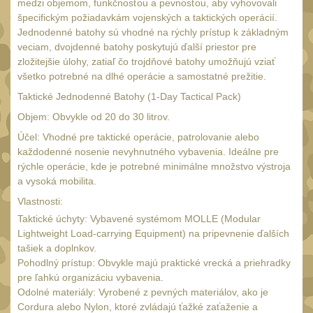
SVIETIDLÁ
medzi objemom, funkčnosťou a pevnosťou, aby vyhovovali
(89)
špecifickým požiadavkám vojenských a taktických operácií.
Méně než 200 lm
Jednodenné batohy sú vhodné na rýchly prístup k základným
1
veciam, dvojdenné batohy poskytujú ďalší priestor pre
200 - 500 lm
2
zložitejšie úlohy, zatiaľ čo trojdňové batohy umožňujú vziať
všetko potrebné na dlhé operácie a samostatné prežitie.
510 - 990 lm
3
Taktické Jednodenné Batohy (1-Day Tactical Pack)
1000 - 2000 lm
1
Objem: Obvykle od 20 do 30 litrov.
Nad 2000 lm
8
Účel: Vhodné pre taktické operácie, patrolovanie alebo
každodenné nosenie nevyhnutného vybavenia. Ideálne pre
Speciální svítilny
12
rýchle operácie, kde je potrebné minimálne množstvo výstroja
Lovecké svítilny
a vysoká mobilita.
1
Vlastnosti:
Policejní svítilny
4
Taktické úchyty: Vybavené systémom MOLLE (Modular
Vyhledávací svítilny
Lightweight Load-carrying Equipment) na pripevnenie ďalších
5
tašiek a doplnkov.
Čelové svetlá -
Pohodlný prístup: Obvykle majú praktické vrecká a priehradky
čelovky
pre ľahkú organizáciu vybavenia.
4
Odolné materiály: Vyrobené z pevných materiálov, ako je
Svítilny pro
Cordura alebo Nylon, ktoré zvládajú ťažké zaťaženie a