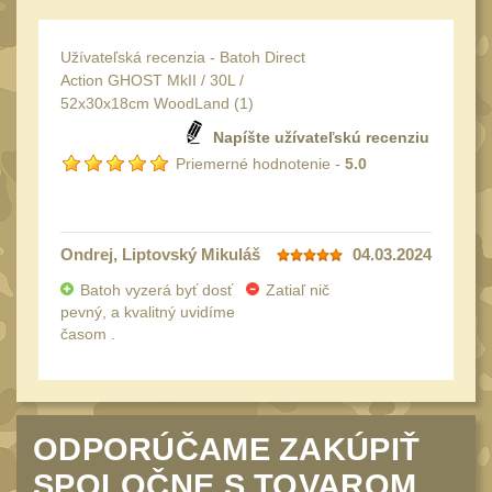
Čištění
39
AR15
14
Užívateľská recenzia - Batoh Direct
Action GHOST MkII / 30L /
AK47
10
52x30x18cm WoodLand (
1
)
.22
10
Napíšte užívateľskú recenziu
.223 (5.56mm)
9
Priemerné hodnotenie -
5.0
.243 .260 (6.5mm)
7
.270 .280 (7mm)
8
Ondrej
, Liptovský Mikuláš
04.03.2024
.30 .308 (7.62mm)
10
Batoh vyzerá byť dosť
Zatiaľ nič
12GA, 20GA
pevný, a kvalitný uvidíme
14
časom .
.40 .41
11
.44 .45
12
.357 .38 (9mm)
12
ODPORÚČAME ZAKÚPIŤ
1911
9
SPOLOČNE S TOVAROM