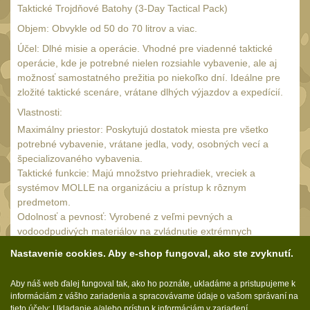
18650
1
Taktické Trojdňové Batohy (3-Day Tactical Pack)
14500 / AA / AAA
Objem: Obvykle od 50 do 70 litrov a viac.
4
16340 a CR123
Účel: Dlhé misie a operácie. Vhodné pre viadenné taktické
1
operácie, kde je potrebné nielen rozsiahle vybavenie, ale aj
Držiaky a
možnosť samostatného prežitia po niekoľko dní. Ideálne pre
príslušenstvo
zložité taktické scenáre, vrátane dlhých výjazdov a expedícií.
27
Vlastnosti:
Náhradné diely
7
Maximálny priestor: Poskytujú dostatok miesta pre všetko
OBLEČENIE
potrebné vybavenie, vrátane jedla, vody, osobných vecí a
(297)
špecializovaného vybavenia.
Nosiče plátů a vesty
Taktické funkcie: Majú množstvo priehradiek, vreciek a
18
systémov MOLLE na organizáciu a prístup k rôznym
Prilby
4
predmetom.
Odolnosť a pevnosť: Vyrobené z veľmi pevných a
Opasky
24
vodoodpudivých materiálov na zvládnutie extrémnych
Chrániče
podmienok.
10
Nastavenie cookies. Aby e-shop fungoval, ako ste zvyknutí.
Pokročilé systémy nosenia: Vybavené pokročilými systémami
Nášivky
na rozloženie váhy, vrátane priedušných zádových panelov a
104
Aby náš web ďalej fungoval tak, ako ho poznáte, ukladáme a pristupujeme k
anatomických ramenných popruhov.
Ponča a pláštěnky
informáciám z vášho zariadenia a spracovávame údaje o vašom správaní na
11
tieto účely: Ukladanie a/alebo prístup k informáciám v zariadení,