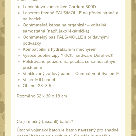
Láhve
16
Laminátová konstrukce Cordura 500D
Lékárničky
Laserem řezané PALS/MOLLE na přední straně a
17
na bocích
Na přežití
26
Odnímatelná kapsa na organizér – volitelně
samostatná (např. jako lékárnička)
Ostatní
44
Odnímatelný pas PALS/MOLLE s přídavnými
podvazky
MONTÁŽE PRO OPTIKU
Kompatibilní s hydratačním měchýřem
(596)
Vysoce odolné zipy YKK®, hardware Duraflex®
Polstrované pouzdro na počítač se samostatným
Adaptéry a risery
40
přístupem
Ventilovaný zádový panel - Combat Vent System®
Boční montáže
11
Velcro® ID panel
Montáže pro optiku
Objem: 28+3.5 L
179
1" Picatinny
Rozměry: 52 x 30 x 18 cm
45
--------
1" Dovetail
13
30mm Picatinny
47
Co je útočný (assault) batoh?
30mm Dovetail
14
Útočný vojenský batoh je batoh navržený pro snadné