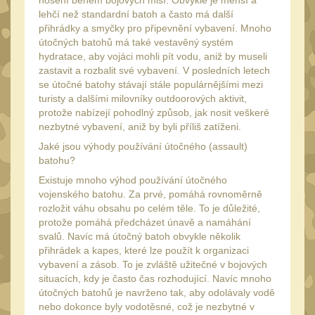
nošení během bojových misí. Obvykle je menší a
34mm
31
lehčí než standardní batoh a často má další
Montáže pre kolimátory
přihrádky a smyčky pro připevnění vybavení. Mnoho
útočných batohů má také vestavěný systém
27
hydratace, aby vojáci mohli pít vodu, aniž by museli
Ostatní
13
zastavit a rozbalit své vybavení. V posledních letech
se útočné batohy stávají stále populárnějšími mezi
Montáže na hlaveň
3
turisty a dalšími milovníky outdoorových aktivit,
protože nabízejí pohodlný způsob, jak nosit veškeré
Montáže pro svítilny
18
nezbytné vybavení, aniž by byli příliš zatíženi.
Předpažbí
56
Jaké jsou výhody používání útočného (assault)
batohu?
Pre AK
11
Existuje mnoho výhod používání útočného
Pre M4/AR15
29
vojenského batohu. Za prvé, pomáhá rovnoměrně
rozložit váhu obsahu po celém těle. To je důležité,
Ostatní
14
protože pomáhá předcházet únavě a namáhání
Pažby
svalů. Navíc má útočný batoh obvykle několik
51
přihrádek a kapes, které lze použít k organizaci
Raily, lišty, krytky
vybavení a zásob. To je zvláště užitečné v bojových
66
situacích, kdy je často čas rozhodující. Navíc mnoho
Přední rukojeti
útočných batohů je navrženo tak, aby odolávaly vodě
50
nebo dokonce byly vodotěsné, což je nezbytné v
Zadní rukojeti