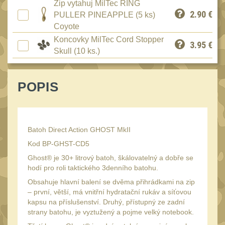
Zip vytahuj MilTec RING
Speciální pouzdra III
12
2.90
€
PULLER PINEAPPLE (5 ks)
Pouzdra na láhev
Coyote
42
Koncovky MilTec Cord Stopper
Pouzdra na toaletní
3.95
€
Skull (10 ks.)
potřeby
3
Pouzdra na
lékárničku
POPIS
48
Pouzdra na
elektroniku
67
Pouzdra a kapsy na
Batoh Direct Action GHOST MkII
suchý zip
Kod BP-GHST-CD5
95
Ghost® je 30+ litrový batoh, škálovatelný a dobře se
Stehenní pouzdra
29
hodí pro roli taktického 3denního batohu.
Pouzdra na svítilny
2
Obsahuje hlavní balení se dvěma přihrádkami na zip
– první, větší, má vnitřní hydratační rukáv a síťovou
Puzdrá na mapy
24
kapsu na příslušenství. Druhý, přístupný ze zadní
strany batohu, je vyztužený a pojme velký notebook.
Cestovné púzdra
29