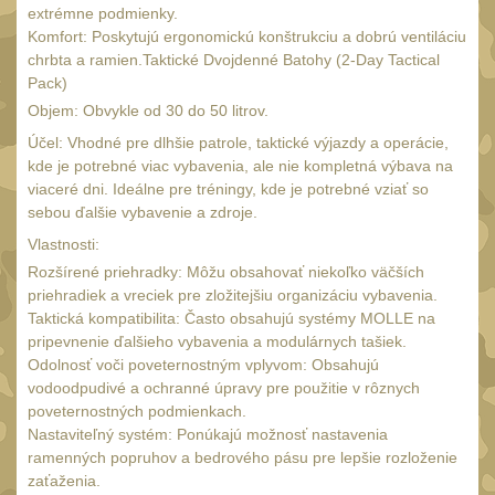
AA/AAA/14500 Li-Ion
extrémne podmienky.
baterie
2
Komfort: Poskytujú ergonomickú konštrukciu a dobrú ventiláciu
chrbta a ramien.Taktické Dvojdenné Batohy (2-Day Tactical
Svítilny pro 18650
Pack)
baterie
5
Objem: Obvykle od 30 do 50 litrov.
Svítilny pro
Účel: Vhodné pre dlhšie patrole, taktické výjazdy a operácie,
CR123A/16340 Li-Ion
kde je potrebné viac vybavenia, ale nie kompletná výbava na
baterie
viaceré dni. Ideálne pre tréningy, kde je potrebné vziať so
3
sebou ďalšie vybavenie a zdroje.
Kapesní svítilny
4
Vlastnosti:
Svietidlá s magnetom
2
Rozšírené priehradky: Môžu obsahovať niekoľko väčších
priehradiek a vreciek pre zložitejšiu organizáciu vybavenia.
Potápačské svietidlá
2
Taktická kompatibilita: Často obsahujú systémy MOLLE na
Laserové značkovače
pripevnenie ďalšieho vybavenia a modulárnych tašiek.
9
Odolnosť voči poveternostným vplyvom: Obsahujú
Nabíjačky
vodoodpudivé a ochranné úpravy pre použitie v rôznych
17
poveternostných podmienkach.
Adaptér pro nabíječku
8
Nastaviteľný systém: Ponúkajú možnosť nastavenia
Akumulátory a baterie
ramenných popruhov a bedrového pásu pre lepšie rozloženie
7
zaťaženia.