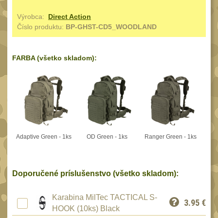
Reklamácia
BRAŠNY A TAŠKY
Výrobca:
Direct Action
(1189)
Kontakty
Číslo produktu:
BP-GHST-CD5_WOODLAND
Brašny
50
Stav
Univerzalní tašky
objednávky
62
FARBA (všetko skladom):
Speciální přepravní
tašky
40
Ledvinky
59
Duffle bagy
25
Hydratační vaky
Adaptive Green - 1ks
OD Green - 1ks
Ranger Green - 1ks
10
Organizéry
167
Odhazováky
Doporučené príslušenstvo (všetko skladom):
39
Speciální pouzdra I
157
Karabina MilTec TACTICAL S-
3.95
€
Speciální pouzdra II
HOOK (10ks) Black
33