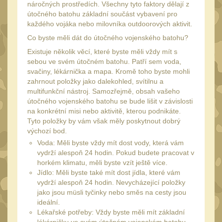
20
náročných prostředích. Všechny tyto faktory dělají z
útočného batohu základní součást vybavení pro
Mechanická mířidla
30
každého vojáka nebo milovníka outdoorových aktivit.
Dvojnožky
Co byste měli dát do útočného vojenského batohu?
39
Dvojnožky na hlaveň
Existuje několik věcí, které byste měli vždy mít s
2
sebou ve svém útočném batohu. Patří sem voda,
Dvojnožky pro picatinny
svačiny, lékárnička a mapa. Kromě toho byste mohli
zahrnout položky jako dalekohled, svítilnu a
25
multifunkční nástroj. Samozřejmě, obsah vašeho
Dvojnožky pro M-LOK
9
útočného vojenského batohu se bude lišit v závislosti
na konkrétní misi nebo aktivitě, kterou podnikáte.
Dvojnožky pro Keymod
Tyto položky by vám však měly poskytnout dobrý
2
výchozí bod.
Dvojnožky na otočný
Voda: Měli byste vždy mít dost vody, která vám
čep
vydrží alespoň 24 hodin. Pokud budete pracovat v
15
horkém klimatu, měli byste vzít ještě více.
Popruhy a poutka
40
Jídlo: Měli byste také mít dost jídla, které vám
vydrží alespoň 24 hodin. Nevycházející položky
Príslušenstvo
18
jako jsou müsli tyčinky nebo směs na cesty jsou
ideální.
OPTIKY
(145)
Lékařské potřeby: Vždy byste měli mít základní