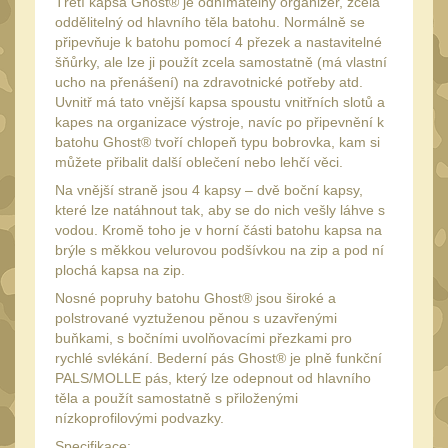
Třetí kapsa Ghost® je odnímatelný organizér, zcela
Peněženky
15
oddělitelný od hlavního těla batohu. Normálně se
připevňuje k batohu pomocí 4 přezek a nastavitelné
Doplňky
377
šňůrky, ale lze ji použít zcela samostatně (má vlastní
ucho na přenášení) na zdravotnické potřeby atd.
Ramenní popruhy a
Uvnitř má tato vnější kapsa spoustu vnitřních slotů a
vycpávky
10
kapes na organizace výstroje, navíc po připevnění k
Karabiny a přezky
batohu Ghost® tvoří chlopeň typu bobrovka, kam si
75
můžete přibalit další oblečení nebo lehčí věci.
Kroužky, šňůrky,
Na vnější straně jsou 4 kapsy – dvě boční kapsy,
koncovky
25
které lze natáhnout tak, aby se do nich vešly láhve s
Nášivky
vodou. Kromě toho je v horní části batohu kapsa na
105
brýle s měkkou velurovou podšívkou na zip a pod ní
Samonavíjecí držáky
1
plochá kapsa na zip.
Zámky
Nosné popruhy batohu Ghost® jsou široké a
1
polstrované vyztuženou pěnou s uzavřenými
Nepromokavý potahy a
buňkami, s bočními uvolňovacími přezkami pro
vaky
rychlé svlékání. Bederní pás Ghost® je plně funkční
18
PALS/MOLLE pás, který lze odepnout od hlavního
Adaptéry
33
těla a použít samostatně s přiloženými
nízkoprofilovými podvazky.
Taktická pera
4
Specifikace: