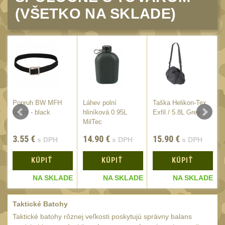
Náradie a nástroje
33
(VŠETKO NA SKLADE)
AR15
19
AK47
9
.22
7
.223 (5.56mm)
8
.243 .260 (6.5mm)
7
.270 .280 (7mm)
Popruh BW MFH
Láhev polní
Taška Helikon-Tex
7
60cm - black
hliníková 0.95L
Exfil / 5.8L Grey
.30 .308 (7.62mm)
MilTec
11
PROFESIONAL
12GA, 20GA
3.55
€
14.90
€
15.90
€
s DPH
s DPH
s DPH
10
.40 .41
6
KÚPIŤ
KÚPIŤ
KÚPIŤ
.44 .45
6
E
NA SKLADE
NA SKLADE
NA SKLADE
.357 .38 (9mm)
7
Taktické Batohy
1911
6
Taktické batohy rôznej veľkosti poskytujú správny balans