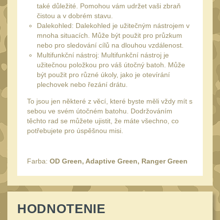
také důležité. Pomohou vám udržet vaši zbraň
UTG
45
čistou a v dobrém stavu.
Dalekohled: Dalekohled je užitečným nástrojem v
Accushot
7
mnoha situacích. Může být použit pro průzkum
Accushot Tactical
nebo pro sledování cílů na dlouhou vzdálenost.
9
Multifunkční nástroj: Multifunkční nástroj je
Accushot Precision
užitečnou položkou pro váš útočný batoh. Může
3
být použit pro různé úkoly, jako je otevírání
Hunter
6
plechovek nebo řezání drátu.
BugBuster
4
To jsou jen některé z věcí, které byste měli vždy mít s
sebou ve svém útočném batohu. Dodržováním
Kolimátory
16
těchto rad se můžete ujistit, že máte všechno, co
Schmidt&Bender
potřebujete pro úspěšnou misi.
3
Delta Optical
2
Farba:
OD Green, Adaptive Green, Ranger Green
Sightmark
19
Vector Optics
5
ČIŠTĚNÍ A ÚDRŽBA
(66)
HODNOTENIE