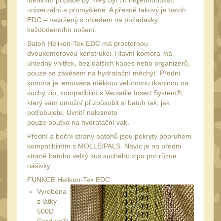
ideálním případě by měly být co nejjednodušší,
34mm
31
univerzální a promyšlené. A přesně takový je batoh
Montáže pre kolimátory
EDC – navržený s ohledem na požadavky
každodenního nošení.
27
Batoh Helikon-Tex EDC má prostornou
Ostatní
13
dvoukomorovou konstrukci. Hlavní komora má
Montáže na hlaveň
úhledný vnitřek, bez dalších kapes nebo organizérů,
3
pouze se závěsem na hydratační měchýř. Přední
Montáže pro svítilny
komora je lemována měkkou velurovou tkaninou na
18
suchý zip, kompatibilní s Versatile Insert System®,
Předpažbí
56
který vám umožní přizpůsobit si batoh tak, jak
potřebujete. Uvnitř naleznete
Pre AK
11
pouze poutko na hydratační vak.
Pre M4/AR15
29
Přední a boční strany batohů jsou pokryty popruhem
kompatibilním s MOLLE/PALS. Navíc je na přední
Ostatní
14
straně batohu velký kus suchého zipu pro různé
Pažby
nášivky.
51
FUNKCE Helikon-Tex EDC
Raily, lišty, krytky
66
Vyrobena
Přední rukojeti
z látky
50
500D
Zadní rukojeti