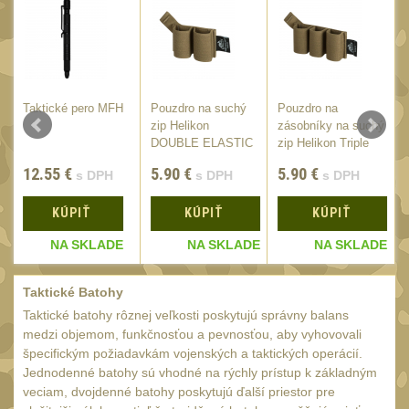
Čištění
39
AR15
14
AK47
10
.22
10
Taktické pero MFH
Pouzdro na suchý
Pouzdro na
E
zip Helikon
zásobníky na suchý
.223 (5.56mm)
9
/
DOUBLE ELASTIC
zip Helikon Triple
.243 .260 (6.5mm)
INSERT Coyote
Elastic
7
12.55
€
5.90
€
5.90
€
s DPH
s DPH
s DPH
.270 .280 (7mm)
8
KÚPIŤ
KÚPIŤ
KÚPIŤ
.30 .308 (7.62mm)
10
E
NA SKLADE
NA SKLADE
NA SKLADE
12GA, 20GA
14
.40 .41
11
Taktické Batohy
Taktické batohy rôznej veľkosti poskytujú správny balans
.44 .45
12
medzi objemom, funkčnosťou a pevnosťou, aby vyhovovali
.357 .38 (9mm)
špecifickým požiadavkám vojenských a taktických operácií.
12
Jednodenné batohy sú vhodné na rýchly prístup k základným
1911
9
veciam, dvojdenné batohy poskytujú ďalší priestor pre