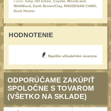
Farba:
Grey, OD Green, Coyote, WoodLand,
UTG
WildWood, Earth Brown/Clay, RHODESIAN CAMO,
45
Duck Hunter
Accushot
7
Accushot Tactical
9
Accushot Precision
3
HODNOTENIE
Hunter
6
BugBuster
4
Napíšte užívateľskú recenziu
Kolimátory
16
Schmidt&Bender
3
Delta Optical
2
ODPORÚČAME ZAKÚPIŤ
Sightmark
19
SPOLOČNE S TOVAROM
Vector Optics
5
(VŠETKO NA SKLADE)
ČIŠTĚNÍ A ÚDRŽBA
(67)