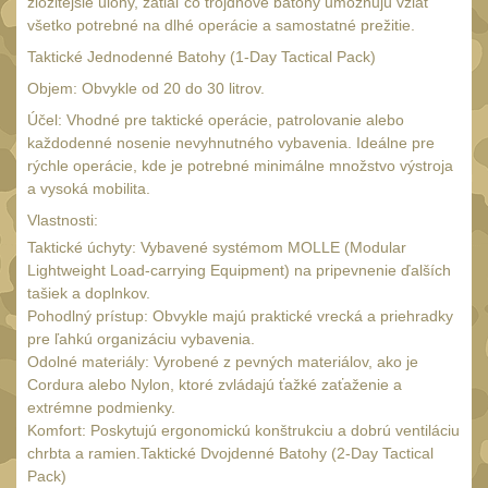
Náradie a nástroje
zložitejšie úlohy, zatiaľ čo trojdňové batohy umožňujú vziať
34
všetko potrebné na dlhé operácie a samostatné prežitie.
AR15
19
Taktické Jednodenné Batohy (1-Day Tactical Pack)
AK47
9
Objem: Obvykle od 20 do 30 litrov.
.22
Účel: Vhodné pre taktické operácie, patrolovanie alebo
7
každodenné nosenie nevyhnutného vybavenia. Ideálne pre
.223 (5.56mm)
9
rýchle operácie, kde je potrebné minimálne množstvo výstroja
.243 .260 (6.5mm)
a vysoká mobilita.
7
Vlastnosti:
.270 .280 (7mm)
7
Taktické úchyty: Vybavené systémom MOLLE (Modular
.30 .308 (7.62mm)
11
Lightweight Load-carrying Equipment) na pripevnenie ďalších
tašiek a doplnkov.
12GA, 20GA
10
Pohodlný prístup: Obvykle majú praktické vrecká a priehradky
.40 .41
pre ľahkú organizáciu vybavenia.
6
Odolné materiály: Vyrobené z pevných materiálov, ako je
.44 .45
6
Cordura alebo Nylon, ktoré zvládajú ťažké zaťaženie a
extrémne podmienky.
.357 .38 (9mm)
7
Komfort: Poskytujú ergonomickú konštrukciu a dobrú ventiláciu
1911
chrbta a ramien.Taktické Dvojdenné Batohy (2-Day Tactical
6
Pack)