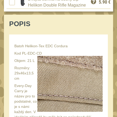
5.90
€
Láhve
16
Helikon Double Rifle Magazine
Lékárničky
17
Na přežití
26
POPIS
Ostatní
44
MONTÁŽE PRO OPTIKU
(596)
Batoh Helikon-Tex EDC Cordura
Kod PL-EDC-CD
Adaptéry a risery
40
Objem: 21 L
Boční montáže
11
Rozměry:
Montáže pro optiku
29x46x13,5
179
cm
1" Picatinny
45
Every-Day
Carry je
1" Dovetail
13
název pro to
30mm Picatinny
podstatné, co
47
je s námi
30mm Dovetail
14
každý den. V