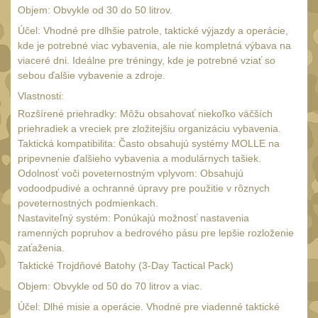
SVIETIDLÁ
(89)
Objem: Obvykle od 30 do 50 litrov.
Méně než 200 lm
Účel: Vhodné pre dlhšie patrole, taktické výjazdy a operácie,
1
kde je potrebné viac vybavenia, ale nie kompletná výbava na
200 - 500 lm
viaceré dni. Ideálne pre tréningy, kde je potrebné vziať so
2
sebou ďalšie vybavenie a zdroje.
510 - 990 lm
3
Vlastnosti:
1000 - 2000 lm
1
Rozšírené priehradky: Môžu obsahovať niekoľko väčších
priehradiek a vreciek pre zložitejšiu organizáciu vybavenia.
Nad 2000 lm
8
Taktická kompatibilita: Často obsahujú systémy MOLLE na
Speciální svítilny
pripevnenie ďalšieho vybavenia a modulárnych tašiek.
12
Odolnosť voči poveternostným vplyvom: Obsahujú
Lovecké svítilny
vodoodpudivé a ochranné úpravy pre použitie v rôznych
1
poveternostných podmienkach.
Policejní svítilny
4
Nastaviteľný systém: Ponúkajú možnosť nastavenia
ramenných popruhov a bedrového pásu pre lepšie rozloženie
Vyhledávací svítilny
5
zaťaženia.
Čelové svetlá -
Taktické Trojdňové Batohy (3-Day Tactical Pack)
čelovky
4
Objem: Obvykle od 50 do 70 litrov a viac.
Svítilny pro
Účel: Dlhé misie a operácie. Vhodné pre viadenné taktické