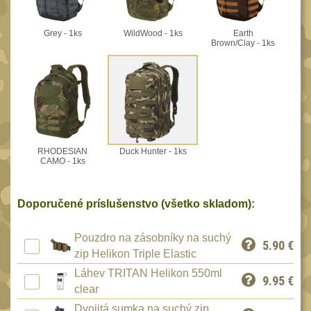
Peněženky
15
Doplňky
Grey - 1ks
WildWood - 1ks
Earth
378
Brown/Clay - 1ks
Ramenní popruhy a
vycpávky
10
Karabiny a přezky
75
Kroužky, šňůrky,
koncovky
25
RHODESIAN
Duck Hunter - 1ks
Nášivky
CAMO - 1ks
105
Samonavíjecí držáky
1
Doporučené príslušenstvo (všetko skladom):
Zámky
1
Nepromokavý potahy a
Pouzdro na zásobníky na suchý
5.90
€
vaky
18
zip Helikon Triple Elastic
Adaptéry
Láhev TRITAN Helikon 550ml
33
9.95
€
clear
Taktická pera
5
Dvojitá sumka na suchý zip