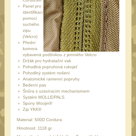
Cordura®
20
Panel pro
Mechanická mířidla
identifikaci
30
pomocí
Dvojnožky
39
suchého
zipu
Dvojnožky na hlaveň
2
(Velcro)
Dvojnožky pro picatinny
Přední
komora
25
vybavená podšívkou z jemného Velcro
Dvojnožky pro M-LOK
Držák pro hydratační vak
9
Pohodlná popruhová rukojeť
Dvojnožky pro Keymod
Pohodlný systém nošení
2
Anatomické ramenní popruhy
Bederní pas
Dvojnožky na otočný
Šnůra s uzavíracím mechanismem
čep
15
Systém MOLLE/PALS
Popruhy a poutka
Spony Woojin®
40
Zip YKK®
Príslušenstvo
18
Material: 500D Cordura
OPTIKY
(146)
Hmotnost: 1118 gr