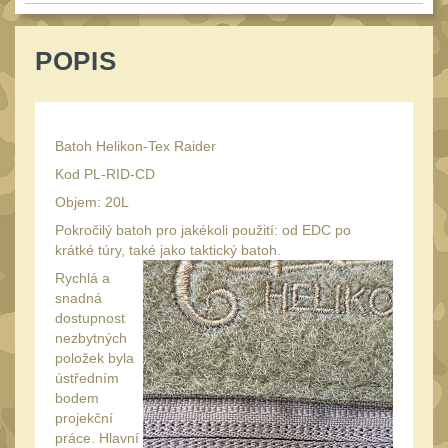
Speciální pouzdra III
12
Pouzdra na láhev
POPIS
42
Pouzdra na toaletní
potřeby
3
Pouzdra na
Batoh Helikon-Tex Raider
lékárničku
46
Kod PL-RID-CD
Pouzdra na
Objem: 20L
elektroniku
Pokročilý batoh pro jakékoli použití: od EDC po
67
krátké túry, také jako taktický batoh.
Pouzdra a kapsy na
Rychlá a
suchý zip
95
snadná
Stehenní pouzdra
dostupnost
29
nezbytných
Pouzdra na svítilny
položek byla
2
ústředním
Puzdrá na mapy
bodem
24
projekční
Cestovné púzdra
29
práce. Hlavní