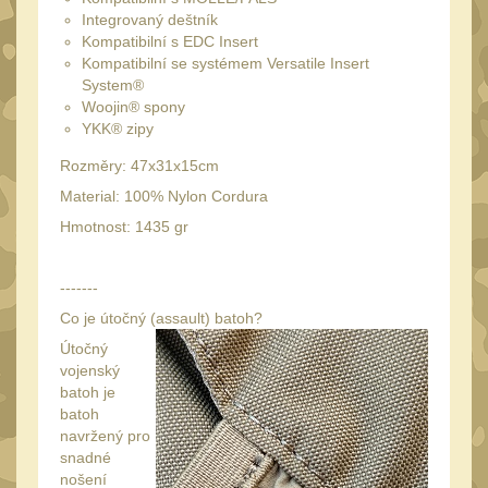
34mm
31
Integrovaný deštník
Montáže pre kolimátory
Kompatibilní s EDC Insert
Kompatibilní se systémem Versatile Insert
27
System®
Ostatní
Woojin® spony
13
YKK® zipy
Montáže na hlaveň
3
Rozměry: 47x31x15cm
Montáže pro svítilny
18
Material: 100% Nylon Cordura
Předpažbí
56
Hmotnost: 1435 gr
Pre AK
11
-------
Pre M4/AR15
29
Co je útočný (assault) batoh?
Ostatní
14
Útočný
Pažby
vojenský
51
batoh je
Raily, lišty, krytky
batoh
66
navržený pro
Přední rukojeti
50
snadné
nošení
Zadní rukojeti