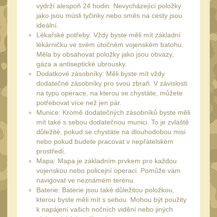
vydrží alespoň 24 hodin. Nevycházející položky
UTG
45
jako jsou müsli tyčinky nebo směs na cesty jsou
ideální.
Accushot
7
Lékařské potřeby: Vždy byste měli mít základní
Accushot Tactical
lékárničku ve svém útočném vojenském batohu.
9
Měla by obsahovat položky jako jsou obvazy,
Accushot Precision
gáza a antiseptické ubrousky.
3
Dodatkové zásobníky: Měli byste mít vždy
Hunter
6
dodatečné zásobníky pro svou zbraň. V závislosti
na typu operace, na kterou se chystáte, můžete
BugBuster
4
potřebovat více než jen pár.
Kolimátory
Munice: Kromě dodatečných zásobníků byste měli
16
mít také s sebou dodatečnou munici. To je zvláště
Schmidt&Bender
3
důležité, pokud se chystáte na dlouhodobou misi
nebo pokud budete pracovat v nepřátelském
Delta Optical
2
prostředí.
Mapa: Mapa je základním prvkem pro každou
Sightmark
19
vojenskou nebo policejní operaci. Pomůže vám
Vector Optics
navigovat ve neznámém terénu.
5
Baterie: Baterie jsou také důležitou položkou,
ČIŠTĚNÍ A ÚDRŽBA
kterou byste měli mít s sebou. Mohou být použity
(65)
k napájení vašich nočních vidění nebo jiných