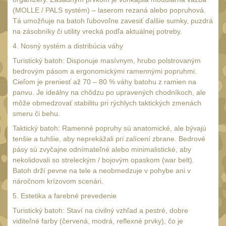
Čepice, kukly, šátky
(MOLLE / PALS systém) – laserom rezaná alebo popruhová.
50
Tá umožňuje na batoh ľubovoľne zavesiť ďalšie sumky, puzdrá
Šiltovky
29
na zásobníky či utility vrecká podľa aktuálnej potreby.
Chrániče sluchu
4. Nosný systém a distribúcia váhy
7
Turistický batoh: Disponuje masívnym, hrubo polstrovaným
Ostatní
40
bedrovým pásom a ergonomickými ramennými popruhmi.
DOPLŇKY
Cieľom je preniesť až 70 – 80 % váhy batohu z ramien na
(397)
panvu. Je ideálny na chôdzu po upravených chodníkoch, ale
Ramenní popruhy a
môže obmedzovať stabilitu pri rýchlych taktických zmenách
smeru či behu.
vycpávky
10
Taktický batoh: Ramenné popruhy sú anatomické, ale bývajú
Karabiny a přezky
75
tenšie a tuhšie, aby neprekážali pri zalícení zbrane. Bedrové
pásy sú zvyčajne odnímateľné alebo minimalistické, aby
Kroužky, šňůrky,
nekolidovali so streleckým / bojovým opaskom (war belt).
koncovky
25
Batoh drží pevne na tele a neobmedzuje v pohybe ani v
Nášivky
náročnom krízovom scenári.
104
5. Estetika a farebné prevedenie
Samonavíjecí držáky
1
Turistický batoh: Staví na civilný vzhľad a pestré, dobre
Zámky
viditeľné farby (červená, modrá, reflexné prvky), čo je
1