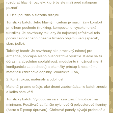
AA/AAA/14500 Li-Ion
rozobrať hlavné rozdiely, ktoré by ste mali pred nákupom
baterie
poznať.
2
Svítilny pro 18650
1. Účel použitia a filozofia dizajnu
baterie
Turistický batoh: Jeho hlavným cieľom je maximálny komfort
5
pri dlhom pochode (trekking, kempovanie, vysokohorská
Svítilny pro
turistika). Je navrhnutý tak, aby čo najmenej zaťažoval telo
CR123A/16340 Li-Ion
počas celodenného nosenia fixného objemu vecí (spacák,
baterie
stan, jedlo).
3
Kapesní svítilny
Taktický batoh: Je navrhnutý ako pracovný nástroj pre
4
armádne, policajné alebo bushcraftové využitie. Kladie sa tu
Svietidlá s magnetom
dôraz na absolútnu spoľahlivosť, modularitu (možnosť meniť
2
konfiguráciu za pochodu) a okamžitý prístup k nesenému
Potápačské svietidlá
2
materiálu (zbraňové doplnky, lekárnička IFAK).
Laserové značkovače
2. Konštrukcia, materiály a odolnosť
9
Materiál priamo určuje, aké drsné zaobchádzanie batoh znesie
Nabíjačky
17
a koľko sám váži.
Adaptér pro nabíječku
8
Turistický batoh: Výrobcovia sa snažia znížiť hmotnosť na
Akumulátory a baterie
minimum. Používajú sa ľahšie nylonové či polyesterové tkaniny
7
(často s Ripstop úpravou). Chrbtové panely bývajú prehnuté a