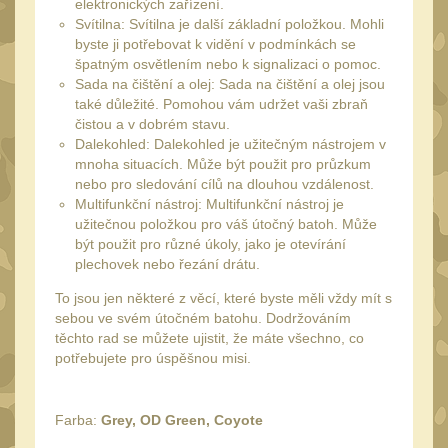
Čištění
elektronických zařízení.
38
Svítilna: Svítilna je další základní položkou. Mohli
AR15
byste ji potřebovat k vidění v podmínkách se
14
špatným osvětlením nebo k signalizaci o pomoc.
AK47
10
Sada na čištění a olej: Sada na čištění a olej jsou
také důležité. Pomohou vám udržet vaši zbraň
.22
10
čistou a v dobrém stavu.
.223 (5.56mm)
Dalekohled: Dalekohled je užitečným nástrojem v
9
mnoha situacích. Může být použit pro průzkum
.243 .260 (6.5mm)
7
nebo pro sledování cílů na dlouhou vzdálenost.
Multifunkční nástroj: Multifunkční nástroj je
.270 .280 (7mm)
8
užitečnou položkou pro váš útočný batoh. Může
.30 .308 (7.62mm)
být použit pro různé úkoly, jako je otevírání
10
plechovek nebo řezání drátu.
12GA, 20GA
14
To jsou jen některé z věcí, které byste měli vždy mít s
.40 .41
sebou ve svém útočném batohu. Dodržováním
10
těchto rad se můžete ujistit, že máte všechno, co
.44 .45
11
potřebujete pro úspěšnou misi.
.357 .38 (9mm)
11
1911
Farba:
Grey, OD Green, Coyote
8