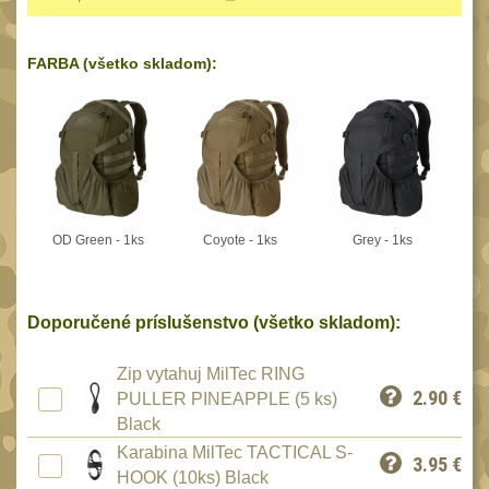
Reklamácia
BRAŠNY A TAŠKY
(1186)
Kontakty
FARBA (všetko skladom):
Brašny
49
Stav
Univerzalní tašky
objednávky
61
Speciální přepravní
tašky
40
Ledvinky
59
OD Green - 1ks
Coyote - 1ks
Grey - 1ks
Duffle bagy
25
Hydratační vaky
10
Doporučené príslušenstvo (všetko skladom):
Organizéry
167
Zip vytahuj MilTec RING
Odhazováky
39
2.90
€
PULLER PINEAPPLE (5 ks)
Speciální pouzdra I
Black
157
Karabina MilTec TACTICAL S-
Speciální pouzdra II
3.95
€
33
HOOK (10ks) Black