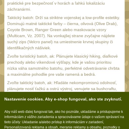
praktické pre bezpečnosť v horách a ľahkú lokalizáciu
Nepromokavý potahy a
záchranármi.
vaky
18
Taktický batoh: Drží sa striktne vojenskej a low-profile estetiky.
Adaptéry
Dominujú matné taktické farby – čierna, olivová (Olive Drab),
33
Coyote Brown, Ranger Green alebo maskovacie vzory
Taktická pera
4
(Multicam, Vz. 2007). Na vonkajšej strane zvyčajne nájdete
suchý zips (Velcro panel) na umiestnenie krvnej skupiny či
Láhve
16
identifikačných nášiviek.
Lékárničky
17
Zvoľte turistický batoh, ak: Plánujete klasický hiking, diaľkové
prechody alebo víkendové výšľapy, kde je vašou prioritou
Na přežití
26
nízka váha samotného batohu, perfektné odvetrávanie chrbta
Darčekové poukazy
a maximálne pohodlie pre vaše ramená a bedrá.
22
Zvoľte taktický batoh, ak: Hľadáte nekompromisnú odolnosť,
Ostatní
43
plánujete nosiť ťažkú a ostrú výstroj, venujete sa bushcraftu,
airsoftu či športovej streľbe, alebo jednoducho chcete
NOŽE A MULTITOOLY
(165)
Nastavenie cookies. Aby e-shop fungoval, ako ste zvyknutí.
modulárny batoh na denné nosenie (EDC), ktorý prežije
doslova čokoľvek a môžete si ho pomocou MOLLE väzby
s čepeľou do 7 cm
15
Aby náš web ďalej fungoval tak, ako ho poznáte, ukladáme a pristupujeme k
upraviť na mieru.
informáciám z vášho zariadenia a spracovávame údaje o vašom správaní na
s čepeľou 8-9 cm
56
tieto účely: Ukladanie a/alebo prístup k informáciám v zariadení,
Personalizovaná reklama a obsah, meranie reklamy a obsahu, poznatky o