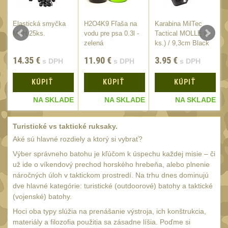
SVIETIDLÁ
(89)
Méně než 200 lm
Elastická smyčka
H2O4K9 Fľaša na
Karabina MilTec
1
E
MFH 25ks.
vodu pre psa 0.3l -
Tactical MOLLE (2
200 - 500 lm
/
zelená
ks.) / 9,3cm Black
2
510 - 990 lm
14.35
€
11.90
€
3.95
€
s DPH
s DPH
s DPH
3
1000 - 2000 lm
1
KÚPIŤ
KÚPIŤ
KÚPIŤ
Nad 2000 lm
8
E
NA SKLADE
NA SKLADE
NA SKLADE
Speciální svítilny
12
Turistické vs taktické ruksaky.
Lovecké svítilny
1
Aké sú hlavné rozdiely a ktorý si vybrať?
Policejní svítilny
Výber správneho batohu je kľúčom k úspechu každej misie – či
4
už ide o víkendový prechod horského hrebeňa, alebo plnenie
Vyhledávací svítilny
5
náročných úloh v taktickom prostredí. Na trhu dnes dominujú
dve hlavné kategórie: turistické (outdoorové) batohy a taktické
Čelové svetlá -
(vojenské) batohy.
čelovky
4
Hoci oba typy slúžia na prenášanie výstroja, ich konštrukcia,
Svítilny pro
materiály a filozofia použitia sa zásadne líšia. Poďme si