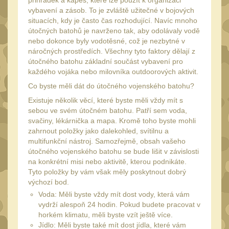
přihrádek a kapes, které lze použít k organizaci
Monokuláry
5
vybavení a zásob. To je zvláště užitečné v bojových
situacích, kdy je často čas rozhodující. Navíc mnoho
Kolimátory
53
útočných batohů je navrženo tak, aby odolávaly vodě
Zvětšovací moduly
nebo dokonce byly vodotěsné, což je nezbytné v
5
náročných prostředích. Všechny tyto faktory dělají z
LPVO
útočného batohu základní součást vybavení pro
21
každého vojáka nebo milovníka outdoorových aktivit.
Na vzduchovku
15
Co byste měli dát do útočného vojenského batohu?
Na kuše
2
Existuje několik věcí, které byste měli vždy mít s
sebou ve svém útočném batohu. Patří sem voda,
Velký oční reliéf
1
svačiny, lékárnička a mapa. Kromě toho byste mohli
zahrnout položky jako dalekohled, svítilnu a
Na dlouhé
multifunkční nástroj. Samozřejmě, obsah vašeho
vzdálenosti
13
útočného vojenského batohu se bude lišit v závislosti
Multi-range
na konkrétní misi nebo aktivitě, kterou podnikáte.
32
Tyto položky by vám však měly poskytnout dobrý
Krátka a střední
výchozí bod.
vzdálenost
Voda: Měli byste vždy mít dost vody, která vám
16
vydrží alespoň 24 hodin. Pokud budete pracovat v
Príslušenstvo pre
horkém klimatu, měli byste vzít ještě více.
optiku
Jídlo: Měli byste také mít dost jídla, které vám
9