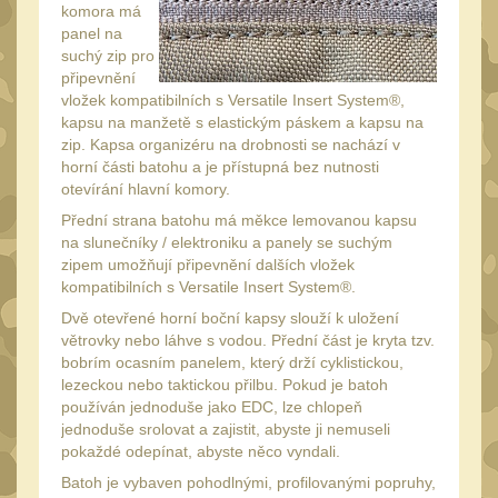
komora má
Peněženky
15
panel na
Doplňky
suchý zip pro
377
připevnění
Ramenní popruhy a
vložek kompatibilních s Versatile Insert System®,
vycpávky
kapsu na manžetě s elastickým páskem a kapsu na
10
zip. Kapsa organizéru na drobnosti se nachází v
Karabiny a přezky
75
horní části batohu a je přístupná bez nutnosti
otevírání hlavní komory.
Kroužky, šňůrky,
koncovky
Přední strana batohu má měkce lemovanou kapsu
25
na slunečníky / elektroniku a panely se suchým
Nášivky
105
zipem umožňují připevnění dalších vložek
kompatibilních s Versatile Insert System®.
Samonavíjecí držáky
1
Dvě otevřené horní boční kapsy slouží k uložení
Zámky
1
větrovky nebo láhve s vodou. Přední část je kryta tzv.
bobrím ocasním panelem, který drží cyklistickou,
Nepromokavý potahy a
lezeckou nebo taktickou přilbu. Pokud je batoh
vaky
18
používán jednoduše jako EDC, lze chlopeň
Adaptéry
jednoduše srolovat a zajistit, abyste ji nemuseli
33
pokaždé odepínat, abyste něco vyndali.
Taktická pera
4
Batoh je vybaven pohodlnými, profilovanými popruhy,