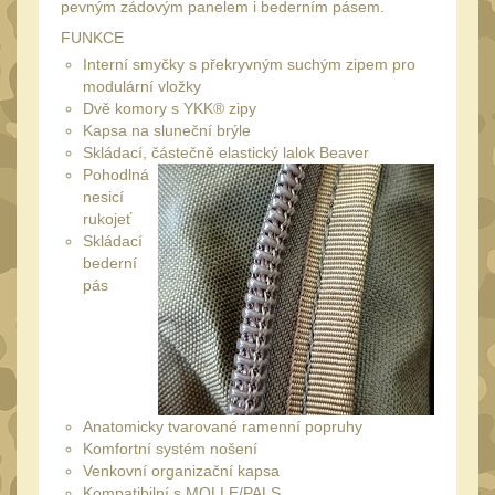
Láhve
pevným zádovým panelem i bederním pásem.
16
FUNKCE
Lékárničky
17
Interní smyčky s překryvným suchým zipem pro
Na přežití
modulární vložky
26
Dvě komory s YKK® zipy
Ostatní
44
Kapsa na sluneční brýle
Skládací, částečně elastický lalok
Beaver
MONTÁŽE PRO OPTIKU
Pohodlná
(596)
nesicí
rukojeť
Adaptéry a risery
40
Skládací
bederní
Boční montáže
11
pás
Montáže pro optiku
179
1" Picatinny
45
1" Dovetail
13
30mm Picatinny
Anatomicky tvarované ramenní popruhy
47
Komfortní systém nošení
30mm Dovetail
14
Venkovní organizační kapsa
Kompatibilní s MOLLE/PALS