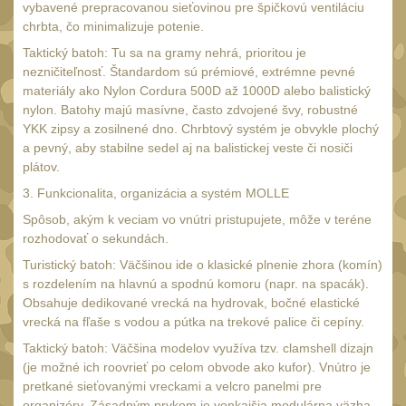
18650
vybavené prepracovanou sieťovinou pre špičkovú ventiláciu
1
chrbta, čo minimalizuje potenie.
14500 / AA / AAA
4
Taktický batoh: Tu sa na gramy nehrá, prioritou je
16340 a CR123
1
nezničiteľnosť. Štandardom sú prémiové, extrémne pevné
materiály ako Nylon Cordura 500D až 1000D alebo balistický
Držiaky a
nylon. Batohy majú masívne, často zdvojené švy, robustné
príslušenstvo
27
YKK zipsy a zosilnené dno. Chrbtový systém je obvykle plochý
Náhradné diely
a pevný, aby stabilne sedel aj na balistickej veste či nosiči
7
plátov.
OBLEČENIE
(297)
3. Funkcionalita, organizácia a systém MOLLE
Spôsob, akým k veciam vo vnútri pristupujete, môže v teréne
Nosiče plátů a vesty
18
rozhodovať o sekundách.
Prilby
4
Turistický batoh: Väčšinou ide o klasické plnenie zhora (komín)
s rozdelením na hlavnú a spodnú komoru (napr. na spacák).
Opasky
24
Obsahuje dedikované vrecká na hydrovak, bočné elastické
Chrániče
vrecká na fľaše s vodou a pútka na trekové palice či cepíny.
10
Taktický batoh: Väčšina modelov využíva tzv. clamshell dizajn
Nášivky
104
(je možné ich roovrieť po celom obvode ako kufor). Vnútro je
Ponča a pláštěnky
pretkané sieťovanými vreckami a velcro panelmi pre
11
organizéry. Zásadným prvkom je vonkajšia modulárna väzba