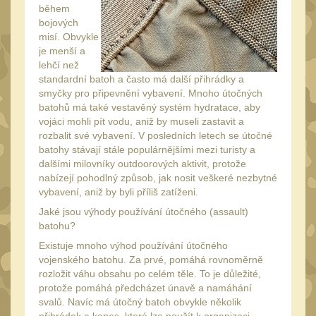
20
během
Mechanická mířidla
bojových
30
misí. Obvykle
Dvojnožky
je menší a
39
lehčí než
Dvojnožky na hlaveň
2
standardní batoh a často má další přihrádky a
smyčky pro připevnění vybavení. Mnoho útočných
Dvojnožky pro picatinny
batohů má také vestavěný systém hydratace, aby
25
vojáci mohli pít vodu, aniž by museli zastavit a
rozbalit své vybavení. V posledních letech se útočné
Dvojnožky pro M-LOK
9
batohy stávají stále populárnějšími mezi turisty a
Dvojnožky pro Keymod
dalšími milovníky outdoorových aktivit, protože
nabízejí pohodlný způsob, jak nosit veškeré nezbytné
2
vybavení, aniž by byli příliš zatíženi.
Dvojnožky na otočný
Jaké jsou výhody používání útočného (assault)
čep
15
batohu?
Popruhy a poutka
40
Existuje mnoho výhod používání útočného
vojenského batohu. Za prvé, pomáhá rovnoměrně
Príslušenstvo
18
rozložit váhu obsahu po celém těle. To je důležité,
protože pomáhá předcházet únavě a namáhání
OPTIKY
(145)
svalů. Navíc má útočný batoh obvykle několik