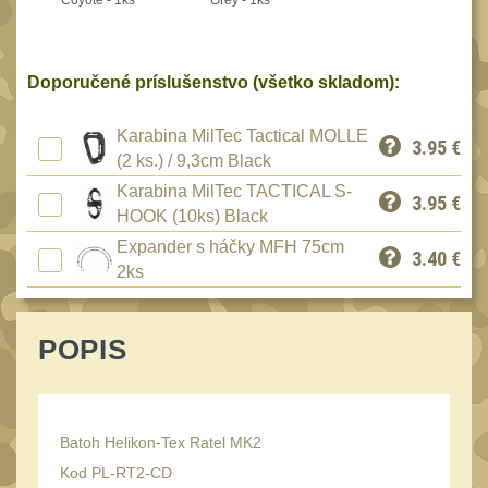
Coyote - 1ks
Grey - 1ks
Peněženky
15
Doplňky
378
Doporučené príslušenstvo (všetko skladom):
Ramenní popruhy a
vycpávky
10
Karabina MilTec Tactical MOLLE
3.95
€
Karabiny a přezky
(2 ks.) / 9,3cm Black
75
Kroužky, šňůrky,
Karabina MilTec TACTICAL S-
3.95
€
koncovky
HOOK (10ks) Black
25
Expander s háčky MFH 75cm
Nášivky
3.40
€
105
2ks
Samonavíjecí držáky
1
Zámky
1
POPIS
Nepromokavý potahy a
vaky
18
Adaptéry
33
Batoh Helikon-Tex Ratel MK2
Taktická pera
5
Kod PL-RT2-CD