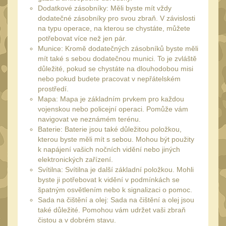
Dodatkové zásobníky: Měli byste mít vždy
UTG
45
dodatečné zásobníky pro svou zbraň. V závislosti
na typu operace, na kterou se chystáte, můžete
Accushot
7
potřebovat více než jen pár.
Accushot Tactical
Munice: Kromě dodatečných zásobníků byste měli
9
mít také s sebou dodatečnou munici. To je zvláště
Accushot Precision
3
důležité, pokud se chystáte na dlouhodobou misi
nebo pokud budete pracovat v nepřátelském
Hunter
6
prostředí.
BugBuster
Mapa: Mapa je základním prvkem pro každou
4
vojenskou nebo policejní operaci. Pomůže vám
Kolimátory
16
navigovat ve neznámém terénu.
Baterie: Baterie jsou také důležitou položkou,
Schmidt&Bender
3
kterou byste měli mít s sebou. Mohou být použity
k napájení vašich nočních vidění nebo jiných
Delta Optical
2
elektronických zařízení.
Sightmark
Svítilna: Svítilna je další základní položkou. Mohli
19
byste ji potřebovat k vidění v podmínkách se
Vector Optics
špatným osvětlením nebo k signalizaci o pomoc.
5
Sada na čištění a olej: Sada na čištění a olej jsou
ČIŠTĚNÍ A ÚDRŽBA
také důležité. Pomohou vám udržet vaši zbraň
(67)
čistou a v dobrém stavu.