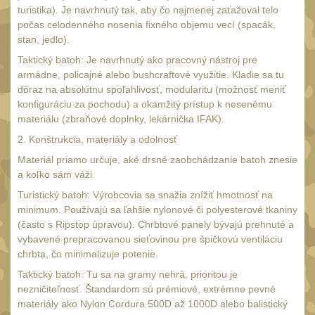
AA/AAA/14500 Li-Ion
turistika). Je navrhnutý tak, aby čo najmenej zaťažoval telo
baterie
2
počas celodenného nosenia fixného objemu vecí (spacák,
stan, jedlo).
Svítilny pro 18650
baterie
Taktický batoh: Je navrhnutý ako pracovný nástroj pre
5
armádne, policajné alebo bushcraftové využitie. Kladie sa tu
Svítilny pro
dôraz na absolútnu spoľahlivosť, modularitu (možnosť meniť
CR123A/16340 Li-Ion
konfiguráciu za pochodu) a okamžitý prístup k nesenému
baterie
materiálu (zbraňové doplnky, lekárnička IFAK).
3
2. Konštrukcia, materiály a odolnosť
Kapesní svítilny
4
Materiál priamo určuje, aké drsné zaobchádzanie batoh znesie
Svietidlá s magnetom
2
a koľko sám váži.
Potápačské svietidlá
Turistický batoh: Výrobcovia sa snažia znížiť hmotnosť na
2
minimum. Používajú sa ľahšie nylonové či polyesterové tkaniny
Laserové značkovače
9
(často s Ripstop úpravou). Chrbtové panely bývajú prehnuté a
vybavené prepracovanou sieťovinou pre špičkovú ventiláciu
Nabíjačky
17
chrbta, čo minimalizuje potenie.
Adaptér pro nabíječku
8
Taktický batoh: Tu sa na gramy nehrá, prioritou je
nezničiteľnosť. Štandardom sú prémiové, extrémne pevné
Akumulátory a baterie
7
materiály ako Nylon Cordura 500D až 1000D alebo balistický