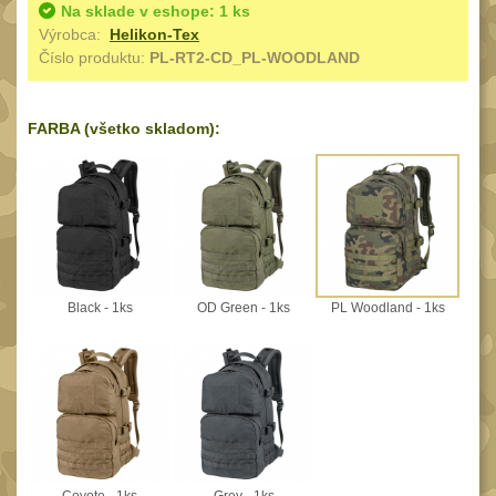
Speciální pouzdra III
Na sklade v eshope: 1 ks
12
Výrobca:
Helikon-Tex
Pouzdra na láhev
Číslo produktu:
PL-RT2-CD_PL-WOODLAND
42
Pouzdra na toaletní
potřeby
3
FARBA (všetko skladom):
Pouzdra na
lékárničku
48
Pouzdra na
elektroniku
67
Pouzdra a kapsy na
Black - 1ks
OD Green - 1ks
PL Woodland - 1ks
suchý zip
95
Stehenní pouzdra
29
Pouzdra na svítilny
2
Puzdrá na mapy
24
Cestovné púzdra
29