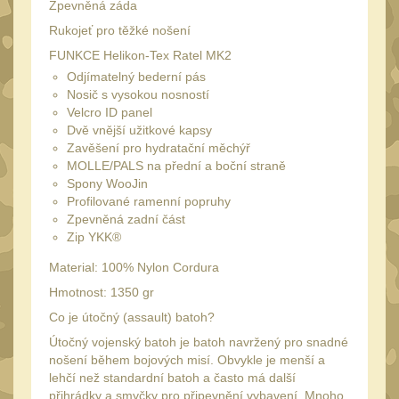
34mm
Zpevněná záda
31
Rukojeť pro těžké nošení
Montáže pre kolimátory
FUNKCE Helikon-Tex Ratel MK2
27
Odjímatelný bederní pás
Ostatní
13
Nosič s vysokou nosností
Montáže na hlaveň
Velcro ID panel
3
Dvě vnější užitkové kapsy
Montáže pro svítilny
Zavěšení pro hydratační měchýř
18
MOLLE/PALS na přední a boční straně
Předpažbí
Spony WooJin
56
Profilované ramenní popruhy
Pre AK
11
Zpevněná zadní část
Zip YKK®
Pre M4/AR15
29
Material: 100% Nylon Cordura
Ostatní
14
Hmotnost: 1350 gr
Pažby
51
Co je útočný (assault) batoh?
Raily, lišty, krytky
66
Útočný vojenský batoh je batoh navržený pro snadné
nošení během bojových misí. Obvykle je menší a
Přední rukojeti
50
lehčí než standardní batoh a často má další
Zadní rukojeti
přihrádky a smyčky pro připevnění vybavení. Mnoho