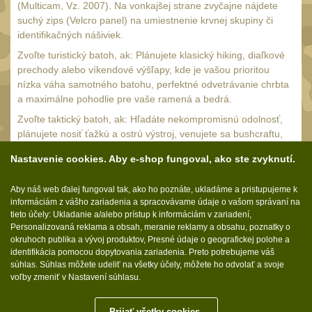
(Multicam, Vz. 2007). Na vonkajšej strane zvyčajne nájdete
Nepromokavý potahy a
suchý zips (Velcro panel) na umiestnenie krvnej skupiny či
vaky
18
identifikačných nášiviek.
Adaptéry
Zvoľte turistický batoh, ak: Plánujete klasický hiking, diaľkové
33
prechody alebo víkendové výšľapy, kde je vašou prioritou
Taktická pera
nízka váha samotného batohu, perfektné odvetrávanie chrbta
5
a maximálne pohodlie pre vaše ramená a bedrá.
Láhve
16
Zvoľte taktický batoh, ak: Hľadáte nekompromisnú odolnosť,
Lékárničky
plánujete nosiť ťažkú a ostrú výstroj, venujete sa bushcraftu,
17
airsoftu či športovej streľbe, alebo jednoducho chcete
Na přežití
Nastavenie cookies. Aby e-shop fungoval, ako ste zvyknutí.
26
modulárny batoh na denné nosenie (EDC), ktorý prežije
doslova čokoľvek a môžete si ho pomocou MOLLE väzby
Darčekové poukazy
22
Aby náš web ďalej fungoval tak, ako ho poznáte, ukladáme a pristupujeme k
upraviť na mieru.
informáciám z vášho zariadenia a spracovávame údaje o vašom správaní na
Ostatní
43
tieto účely: Ukladanie a/alebo prístup k informáciám v zariadení,
Personalizovaná reklama a obsah, meranie reklamy a obsahu, poznatky o
NOŽE A MULTITOOLY
(165)
okruhoch publika a vývoj produktov, Presné údaje o geografickej polohe a
identifikácia pomocou dopytovania zariadenia. Preto potrebujeme váš
s čepeľou do 7 cm
Sledujte nás:
súhlas. Súhlas môžete udeliť na všetky účely, môžete ho odvolať a svoje
15
voľby zmeniť v Nastavení súhlasu.
s čepeľou 8-9 cm
56
Prijať všetky cookies