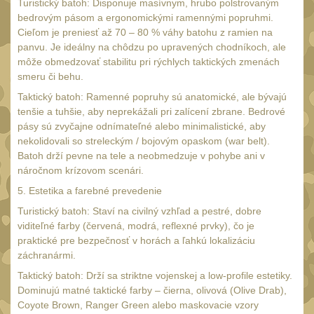
Turistický batoh: Disponuje masívnym, hrubo polstrovaným
Čepice, kukly, šátky
50
bedrovým pásom a ergonomickými ramennými popruhmi.
Cieľom je preniesť až 70 – 80 % váhy batohu z ramien na
Šiltovky
29
panvu. Je ideálny na chôdzu po upravených chodníkoch, ale
Chrániče sluchu
môže obmedzovať stabilitu pri rýchlych taktických zmenách
7
smeru či behu.
Ostatní
40
Taktický batoh: Ramenné popruhy sú anatomické, ale bývajú
tenšie a tuhšie, aby neprekážali pri zalícení zbrane. Bedrové
DOPLŇKY
(398)
pásy sú zvyčajne odnímateľné alebo minimalistické, aby
nekolidovali so streleckým / bojovým opaskom (war belt).
Ramenní popruhy a
Batoh drží pevne na tele a neobmedzuje v pohybe ani v
vycpávky
10
náročnom krízovom scenári.
Karabiny a přezky
75
5. Estetika a farebné prevedenie
Kroužky, šňůrky,
Turistický batoh: Staví na civilný vzhľad a pestré, dobre
koncovky
viditeľné farby (červená, modrá, reflexné prvky), čo je
25
praktické pre bezpečnosť v horách a ľahkú lokalizáciu
Nášivky
záchranármi.
104
Samonavíjecí držáky
Taktický batoh: Drží sa striktne vojenskej a low-profile estetiky.
1
Dominujú matné taktické farby – čierna, olivová (Olive Drab),
Zámky
Coyote Brown, Ranger Green alebo maskovacie vzory
1