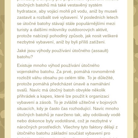
20
útočných batohů má také vestavěný systém
Mechanická mířidla
hydratace, aby vojáci mohli pít vodu, aniž by museli
30
zastavit a rozbalit své vybavení. V posledních letech
Dvojnožky
se útočné batohy stávají stále populárnějšími mezi
39
turisty a dalšími milovníky outdoorových aktivit,
Dvojnožky na hlaveň
2
protože nabízejí pohodlný způsob, jak nosit veškeré
nezbytné vybavení, aniž by byli příliš zatíženi.
Dvojnožky pro picatinny
Jaké jsou výhody používání útočného (assault)
25
batohu?
Dvojnožky pro M-LOK
9
Existuje mnoho výhod používání útočného
Dvojnožky pro Keymod
vojenského batohu. Za prvé, pomáhá rovnoměrně
rozložit váhu obsahu po celém těle. To je důležité,
2
protože pomáhá předcházet únavě a namáhání
Dvojnožky na otočný
svalů. Navíc má útočný batoh obvykle několik
čep
15
přihrádek a kapes, které lze použít k organizaci
vybavení a zásob. To je zvláště užitečné v bojových
Popruhy a poutka
40
situacích, kdy je často čas rozhodující. Navíc mnoho
útočných batohů je navrženo tak, aby odolávaly vodě
Príslušenstvo
18
nebo dokonce byly vodotěsné, což je nezbytné v
OPTIKY
náročných prostředích. Všechny tyto faktory dělají z
(146)
útočného batohu základní součást vybavení pro