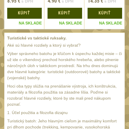
SVIETIDLÁ
8.95
€
4.90
€
14.35
€
s DPH
s DPH
s DPH
(89)
Méně než 200 lm
KÚPIŤ
KÚPIŤ
KÚPIŤ
1
200 - 500 lm
E
NA SKLADE
NA SKLADE
NA SKLADE
2
510 - 990 lm
3
Turistické vs taktické ruksaky.
1000 - 2000 lm
Aké sú hlavné rozdiely a ktorý si vybrať?
1
Nad 2000 lm
Výber správneho batohu je kľúčom k úspechu každej misie – či
8
už ide o víkendový prechod horského hrebeňa, alebo plnenie
Speciální svítilny
náročných úloh v taktickom prostredí. Na trhu dnes dominujú
12
dve hlavné kategórie: turistické (outdoorové) batohy a taktické
Lovecké svítilny
1
(vojenské) batohy.
Policejní svítilny
Hoci oba typy slúžia na prenášanie výstroja, ich konštrukcia,
4
materiály a filozofia použitia sa zásadne líšia. Poďme si
Vyhledávací svítilny
5
rozobrať hlavné rozdiely, ktoré by ste mali pred nákupom
poznať.
Čelové svetlá -
čelovky
1. Účel použitia a filozofia dizajnu
4
Turistický batoh: Jeho hlavným cieľom je maximálny komfort
Svítilny pro
pri dlhom pochode (trekking, kempovanie, vysokohorská