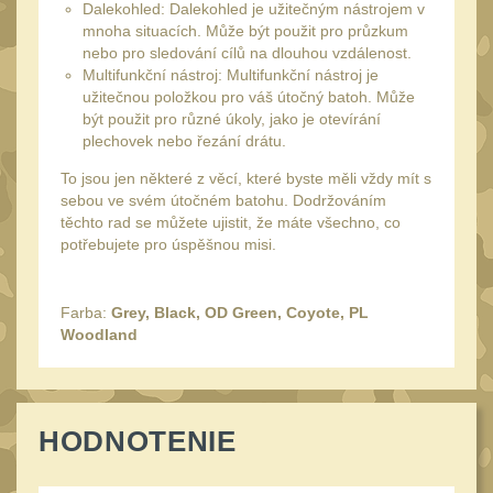
Čištění
Dalekohled: Dalekohled je užitečným nástrojem v
39
mnoha situacích. Může být použit pro průzkum
AR15
14
nebo pro sledování cílů na dlouhou vzdálenost.
Multifunkční nástroj: Multifunkční nástroj je
AK47
10
užitečnou položkou pro váš útočný batoh. Může
.22
být použit pro různé úkoly, jako je otevírání
10
plechovek nebo řezání drátu.
.223 (5.56mm)
9
To jsou jen některé z věcí, které byste měli vždy mít s
.243 .260 (6.5mm)
sebou ve svém útočném batohu. Dodržováním
7
těchto rad se můžete ujistit, že máte všechno, co
.270 .280 (7mm)
8
potřebujete pro úspěšnou misi.
.30 .308 (7.62mm)
10
12GA, 20GA
Farba:
Grey, Black, OD Green, Coyote, PL
14
Woodland
.40 .41
11
.44 .45
12
.357 .38 (9mm)
12
HODNOTENIE
1911
9