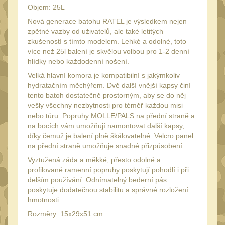
Láhve
16
Objem: 25L
Lékárničky
Nová generace batohu RATEL je výsledkem nejen
17
zpětné vazby od uživatelů, ale také letitých
Na přežití
26
zkušeností s tímto modelem. Lehké a odolné, toto
více než 25l balení je skvělou volbou pro 1-2 denní
Ostatní
44
hlídky nebo každodenní nošení.
MONTÁŽE PRO OPTIKU
Velká hlavní komora je kompatibilní s jakýmkoliv
hydratačním měchýřem. Dvě další vnější kapsy činí
(596)
tento batoh dostatečně prostorným, aby se do něj
Adaptéry a risery
vešly všechny nezbytnosti pro téměř každou misi
40
nebo túru. Popruhy MOLLE/PALS na přední straně a
Boční montáže
na bocích vám umožňují namontovat další kapsy,
11
díky čemuž je balení plně škálovatelné. Velcro panel
Montáže pro optiku
179
na přední straně umožňuje snadné přizpůsobení.
1" Picatinny
Vyztužená záda a měkké, přesto odolné a
45
profilované ramenní popruhy poskytují pohodlí i při
1" Dovetail
13
delším používání. Odnímatelný bederní pás
poskytuje dodatečnou stabilitu a správné rozložení
30mm Picatinny
47
hmotnosti.
30mm Dovetail
14
Rozměry: 15x29x51 cm