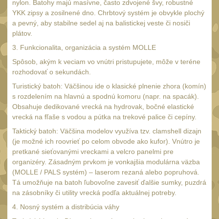
18650
nylon. Batohy majú masívne, často zdvojené švy, robustné
1
YKK zipsy a zosilnené dno. Chrbtový systém je obvykle plochý
14500 / AA / AAA
4
a pevný, aby stabilne sedel aj na balistickej veste či nosiči
plátov.
16340 a CR123
1
3. Funkcionalita, organizácia a systém MOLLE
Držiaky a
Spôsob, akým k veciam vo vnútri pristupujete, môže v teréne
príslušenstvo
27
rozhodovať o sekundách.
Náhradné diely
7
Turistický batoh: Väčšinou ide o klasické plnenie zhora (komín)
s rozdelením na hlavnú a spodnú komoru (napr. na spacák).
OBLEČENIE
(297)
Obsahuje dedikované vrecká na hydrovak, bočné elastické
vrecká na fľaše s vodou a pútka na trekové palice či cepíny.
Nosiče plátů a vesty
18
Taktický batoh: Väčšina modelov využíva tzv. clamshell dizajn
Prilby
(je možné ich roovrieť po celom obvode ako kufor). Vnútro je
4
pretkané sieťovanými vreckami a velcro panelmi pre
Opasky
24
organizéry. Zásadným prvkom je vonkajšia modulárna väzba
(MOLLE / PALS systém) – laserom rezaná alebo popruhová.
Chrániče
10
Tá umožňuje na batoh ľubovoľne zavesiť ďalšie sumky, puzdrá
Nášivky
na zásobníky či utility vrecká podľa aktuálnej potreby.
104
4. Nosný systém a distribúcia váhy
Ponča a pláštěnky
11