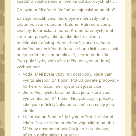
každého vojáka nebo milovníka outdoorových aktivit.
Monokuláry
5
Co byste měli dát do útočného vojenského batohu?
Kolimátory
53
Existuje několik věcí, které byste měli vždy mít s
Zvětšovací moduly
sebou ve svém útočném batohu. Patří sem voda,
5
svačiny, lékárnička a mapa. Kromě toho byste mohli
LPVO
zahrnout položky jako dalekohled, svítilnu a
21
multifunkční nástroj. Samozřejmě, obsah vašeho
Na vzduchovku
15
útočného vojenského batohu se bude lišit v závislosti
na konkrétní misi nebo aktivitě, kterou podnikáte.
Na kuše
2
Tyto položky by vám však měly poskytnout dobrý
výchozí bod.
Velký oční reliéf
1
Voda: Měli byste vždy mít dost vody, která vám
Na dlouhé
vydrží alespoň 24 hodin. Pokud budete pracovat v
vzdálenosti
horkém klimatu, měli byste vzít ještě více.
13
Jídlo: Měli byste také mít dost jídla, které vám
Multi-range
vydrží alespoň 24 hodin. Nevycházející položky
33
jako jsou müsli tyčinky nebo směs na cesty jsou
Krátka a střední
ideální.
vzdálenost
Lékařské potřeby: Vždy byste měli mít základní
16
lékárničku ve svém útočném vojenském batohu.
Príslušenstvo pre
Měla by obsahovat položky jako jsou obvazy,
optiku
9
gáza a antiseptické ubrousky.