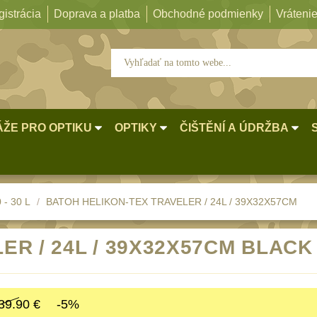
istrácia
Doprava a platba
Obchodné podmienky
Vrátenie
ŽE PRO OPTIKU
OPTIKY
ČIŠTĚNÍ A ÚDRŽBA
 - 30 L
BATOH HELIKON-TEX TRAVELER / 24L / 39X32X57CM
ER / 24L / 39X32X57CM BLACK
39.90 €
-5%