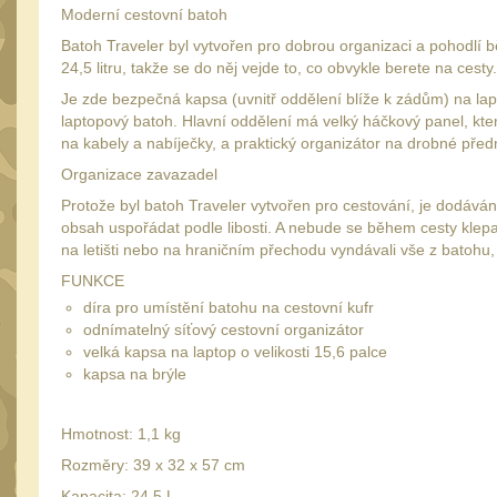
Moderní cestovní batoh
Batoh Traveler byl vytvořen pro dobrou organizaci a pohodlí 
24,5 litru, takže se do něj vejde to, co obvykle berete na cest
Je zde bezpečná kapsa (uvnitř oddělení blíže k zádům) na lap
laptopový batoh. Hlavní oddělení má velký háčkový panel, který
na kabely a nabíječky, a praktický organizátor na drobné pře
Organizace zavazadel
Protože byl batoh Traveler vytvořen pro cestování, je dodává
obsah uspořádat podle libosti. A nebude se během cesty klep
na letišti nebo na hraničním přechodu vyndávali vše z batohu,
FUNKCE
díra pro umístění batohu na cestovní kufr
odnímatelný síťový cestovní organizátor
velká kapsa na laptop o velikosti 15,6 palce
kapsa na brýle
Hmotnost: 1,1 kg
Rozměry: 39 x 32 x 57 cm
Kapacita: 24,5 L