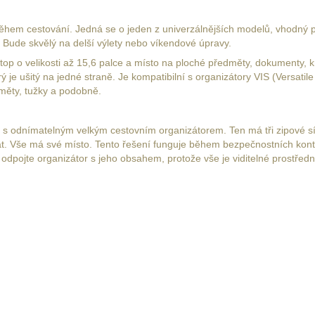
během cestování. Jedná se o jeden z univerzálnějších modelů, vhodný p
y. Bude skvělý na delší výlety nebo víkendové úpravy.
top o velikosti až 15,6 palce a místo na ploché předměty, dokumenty, k
 je ušitý na jedné straně. Je kompatibilní s organizátory VIS (Versatile
dměty, tužky a podobně.
n s odnímatelným velkým cestovním organizátorem. Ten má tři zipové sí
at. Vše má své místo. Tento řešení funguje během bezpečnostních kon
 odpojte organizátor s jeho obsahem, protože vše je viditelné prostředn