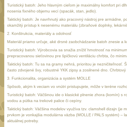
Turistický batoh: Jeho hlavným cieľom je maximálny komfort pri d
nosenia fixného objemu vecí (spacák, stan, jedlo).
Taktický batoh: Je navrhnutý ako pracovný nástroj pre armádne, po
okamžitý prístup k nesenému materiálu (zbraňové doplnky, lekárni
2. Konštrukcia, materiály a odolnosť
Materiál priamo určuje, aké drsné zaobchádzanie batoh znesie a k
Turistický batoh: Výrobcovia sa snažia znížiť hmotnosť na minimum
prepracovanou sieťovinou pre špičkovú ventiláciu chrbta, čo minima
Taktický batoh: Tu sa na gramy nehrá, prioritou je nezničiteľnos
často zdvojené švy, robustné YKK zipsy a zosilnené dno. Chrbtový sy
3. Funkcionalita, organizácia a systém MOLLE
Spôsob, akým k veciam vo vnútri pristupujete, môže v teréne roz
Turistický batoh: Väčšinou ide o klasické plnenie zhora (komín) 
vodou a pútka na trekové palice či cepíny.
Taktický batoh: Väčšina modelov využíva tzv. clamshell dizajn (je
prvkom je vonkajšia modulárna väzba (MOLLE / PALS systém) – las
aktuálnej potreby.