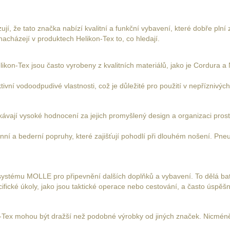
í, že tato značka nabízí kvalitní a funkční vybavení, které dobře plní z
nacházejí v produktech Helikon-Tex to, co hledají.
ikon-Tex jsou často vyrobeny z kvalitních materiálů, jako je Cordura a
tivní vodoodpudivé vlastnosti, což je důležité pro použití v nepříznivý
kávají vysoké hodnocení za jejich promyšlený design a organizaci pro
nní a bederní popruhy, které zajišťují pohodlí při dlouhém nošení. Pn
 systému MOLLE pro připevnění dalších doplňků a vybavení. To dělá bat
fické úkoly, jako jsou taktické operace nebo cestování, a často úspěšně
-Tex mohou být dražší než podobné výrobky od jiných značek. Nicméně