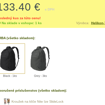
133.40 €
s DPH
osledný kus za túto cenu!
Na sklade v eshope: 1 ks
Výrobca:
Helikon-
BA (všetko skladom):
Black - 1ks
Grey - 3ks
oručené príslušenstvo (všetko skladom):
Kroužek na klíče Nite Ize SlideLock