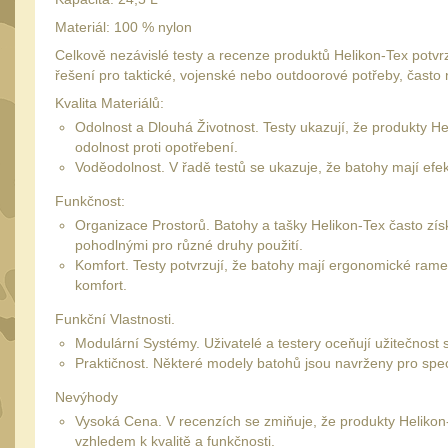
Materiál: 100 % nylon
Celkově nezávislé testy a recenze produktů Helikon-Tex potvrzuj
řešení pro taktické, vojenské nebo outdoorové potřeby, často 
Kvalita Materiálů:
Odolnost a Dlouhá Životnost. Testy ukazují, že produkty Hel
odolnost proti opotřebení.
Voděodolnost. V řadě testů se ukazuje, že batohy mají efek
Funkčnost:
Organizace Prostorů. Batohy a tašky Helikon-Tex často zís
pohodlnými pro různé druhy použití.
Komfort. Testy potvrzují, že batohy mají ergonomické rame
komfort.
Funkční Vlastnosti.
Modulární Systémy. Uživatelé a testery oceňují užitečnost
Praktičnost. Některé modely batohů jsou navrženy pro speci
Nevýhody
Vysoká Cena. V recenzích se zmiňuje, že produkty Helikon
vzhledem k kvalitě a funkčnosti.