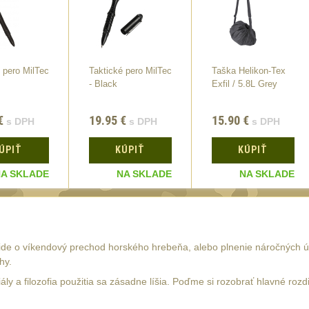
 pero MilTec
Taktické pero MilTec
Taška Helikon-Tex
- Black
Exfil / 5.8L Grey
€
19.95
€
15.90
€
s DPH
s DPH
s DPH
ÚPIŤ
KÚPIŤ
KÚPIŤ
A SKLADE
NA SKLADE
NA SKLADE
ide o víkendový prechod horského hrebeňa, alebo plnenie náročných úl
hy.
iály a filozofia použitia sa zásadne líšia. Poďme si rozobrať hlavné roz