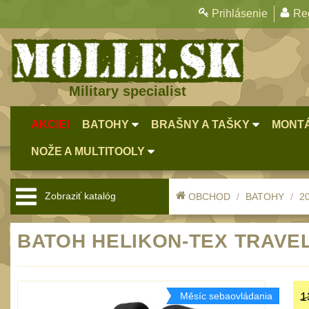
Prihlásenie
Reg
Military specialist
AKCIE!
BATOHY
BRAŠNY A TAŠKY
MONTÁ
NOŽE A MULTITOOLY
Zobraziť katalóg
OBCHOD
BATOHY
20
BATOH HELIKON-TEX TRAVEL
1
Měsíc sebaovládania