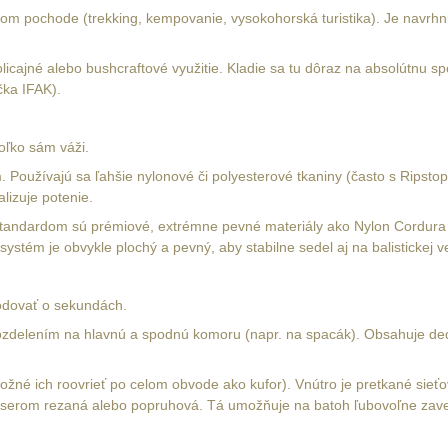
lhom pochode (trekking, kempovanie, vysokohorská turistika). Je navrh
licajné alebo bushcraftové využitie. Kladie sa tu dôraz na absolútnu s
čka IFAK).
oľko sám váži.
. Používajú sa ľahšie nylonové či polyesterové tkaniny (často s Ripst
lizuje potenie.
ť. Štandardom sú prémiové, extrémne pevné materiály ako Nylon Cordur
stém je obvykle plochý a pevný, aby stabilne sedel aj na balistickej ves
hodovať o sekundách.
s rozdelením na hlavnú a spodnú komoru (napr. na spacák). Obsahuje de
 možné ich roovrieť po celom obvode ako kufor). Vnútro je pretkané si
erom rezaná alebo popruhová. Tá umožňuje na batoh ľubovoľne zavesiť