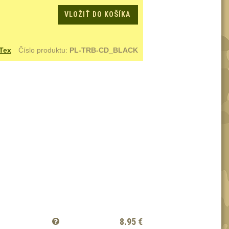
VLOŽIŤ DO KOŠÍKA
Tex
Číslo produktu:
PL-TRB-CD_BLACK
8.95
€