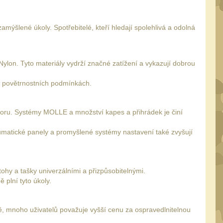
amýšlené úkoly. Spotřebitelé, kteří hledají spolehlivá a odolná
 Nylon. Tyto materiály vydrží značné zatížení a vykazují dobrou
ch povětrnostních podmínkách.
storu. Systémy MOLLE a množství kapes a přihrádek je činí
eumatické panely a promyšlené systémy nastavení také zvyšují
ohy a tašky univerzálními a přizpůsobitelnými.
 plní tyto úkoly.
, mnoho uživatelů považuje vyšší cenu za ospravedlnitelnou