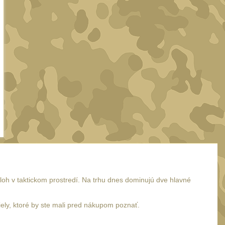
Taktické pero MFH
Kroužek na klíče
Taktické 
Nite Ize SlideLock
12.55
€
8.95
€
17.90
€
s DPH
s DPH
KÚPIŤ
KÚPIŤ
KÚ
NA SKLADE
NA SKLADE
N
oh v taktickom prostredí. Na trhu dnes dominujú dve hlavné
diely, ktoré by ste mali pred nákupom poznať.