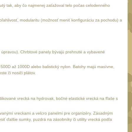
nutý tak, aby čo najmenej zaťažoval telo počas celodenného
poľahlivosť, modularitu (možnosť meniť konfiguráciu za pochodu) a
op úpravou). Chrbtové panely bývajú prehnuté a vybavené
a 500D až 1000D alebo balistický nylon. Batohy majú masívne,
te či nosiči plátov.
dikované vrecká na hydrovak, bočné elastické vrecká na fľaše s
eťovanými vreckami a velcro panelmi pre organizéry. Zásadným
 ďalšie sumky, puzdrá na zásobníky či utility vrecká podľa