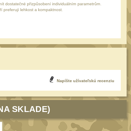
 mít dostatečné přizpůsobení individuálním parametrům.
ří preferují lehkost a kompaktnost.
Napíšte užívateľskú recenziu
NA SKLADE)