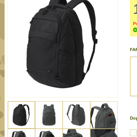
P
FAR
Dop