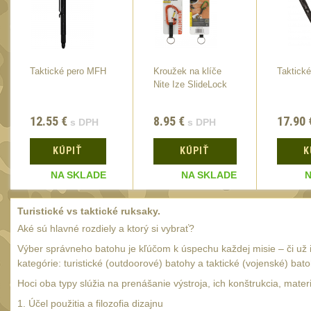
Taktické pero MFH
Kroužek na klíče
Taktické
Nite Ize SlideLock
12.55
€
8.95
€
17.90
s DPH
s DPH
KÚPIŤ
KÚPIŤ
K
NA SKLADE
NA SKLADE
N
Turistické vs taktické ruksaky.
Aké sú hlavné rozdiely a ktorý si vybrať?
Výber správneho batohu je kľúčom k úspechu každej misie – či už 
kategórie: turistické (outdoorové) batohy a taktické (vojenské) bato
Hoci oba typy slúžia na prenášanie výstroja, ich konštrukcia, mater
1. Účel použitia a filozofia dizajnu