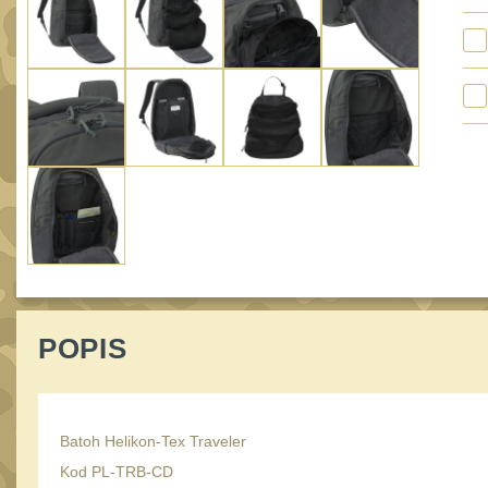
POPIS
Batoh Helikon-Tex Traveler
Kod PL-TRB-CD