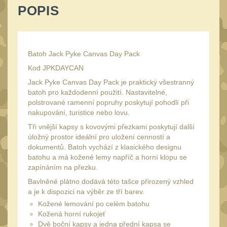
Peněženky
POPIS
15
Doplňky
378
Ramenní popruhy a
vycpávky
Batoh Jack Pyke Canvas Day Pack
10
Kod JPKDAYCAN
Karabiny a přezky
75
Jack Pyke Canvas Day Pack je praktický všestranný
Kroužky, šňůrky,
batoh pro každodenní použití. Nastavitelné,
koncovky
25
polstrované ramenní popruhy poskytují pohodlí při
nakupování, turistice nebo lovu.
Nášivky
105
Tři vnější kapsy s kovovými přezkami poskytují další
Samonavíjecí držáky
1
úložný prostor ideální pro uložení cenností a
dokumentů. Batoh vychází z klasického designu
Zámky
1
batohu a má kožené lemy napříč a horní klopu se
zapínáním na přezku.
Nepromokavý potahy a
vaky
Bavlněné plátno dodává této tašce přirozený vzhled
18
a je k dispozici na výběr ze tří barev.
Adaptéry
33
Kožené lemování po celém batohu
Taktická pera
Kožená horní rukojeť
5
Dvě boční kapsy a jedna přední kapsa se