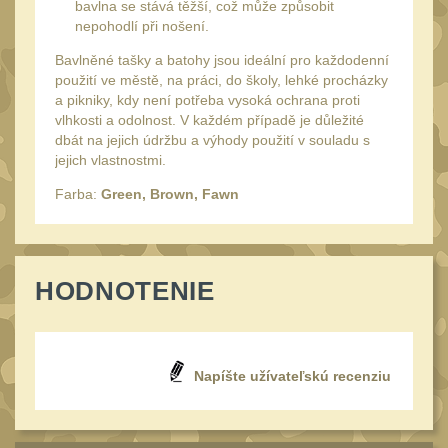
20
bavlna se stává těžší, což může způsobit
nepohodlí při nošení.
Mechanická mířidla
30
Bavlněné tašky a batohy jsou ideální pro každodenní
Dvojnožky
39
použití ve městě, na práci, do školy, lehké procházky
a pikniky, kdy není potřeba vysoká ochrana proti
Dvojnožky na hlaveň
2
vlhkosti a odolnost. V každém případě je důležité
Dvojnožky pro picatinny
dbát na jejich údržbu a výhody použití v souladu s
jejich vlastnostmi.
25
Dvojnožky pro M-LOK
Farba:
Green, Brown, Fawn
9
Dvojnožky pro Keymod
2
Dvojnožky na otočný
HODNOTENIE
čep
15
Popruhy a poutka
40
Príslušenstvo
Napíšte užívateľskú recenziu
18
OPTIKY
(146)