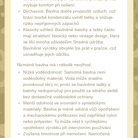
34mm
31
zvyšuje komfort při nošení.
Dýchavost: Bavlna dobře propouští vzduch, což
Montáže pre kolimátory
brání tvorbě kondenzátu uvnitř tašky a snižuje
27
riziko nepříjemných zápachů.
Ostatní
Klasický vzhled: Bavlněné batohy a tašky často
13
mají atraktivní klasický nebo vintage design, který
Montáže na hlaveň
3
se líbí mnoha uživatelům.Snadná údržba:
Bavlněné výrobky obvykle lze prát v pračce, což
Montáže pro svítilny
18
usnadňuje jejich údržbu.
Předpažbí
56
Nicméně bavlna má i několik nevýhod:
Pre AK
Nízká voděodolnost: Samotná bavlna není
11
voděodolný materiál. Voda může snadno
Pre M4/AR15
proniknout skrz ni, proto se bavlněné tašky a
29
batohy nedoporučují pro použití za silného deště
Ostatní
14
bez dodatečné voděodolné ochrany.
Menší odolnost ve srovnání s syntetickými
Pažby
51
materiály: Bavlna je méně odolná vůči opotřebení
Raily, lišty, krytky
a mechanickému poškození než například nylon
66
nebo polyester. To může vést k rychlejšímu
Přední rukojeti
opotřebení výrobku při intenzivním používání.
50
Zvýšená hmotnost při namočení: Namočená
Zadní rukojeti