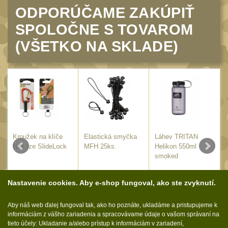
Monokuláry
5
ODPORÚČAME ZAKÚPIŤ
Kolimátory
SPOLOČNE S TOVAROM
53
Zvětšovací moduly
(VŠETKO NA SKLADE)
5
LPVO
21
Na vzduchovku
15
Na kuše
2
Velký oční reliéf
1
Na dlouhé
Kroužek na klíče
Elastická smyčka
Láhev TRITAN
vzdálenosti
13
Nite Ize SlideLock
MFH 25ks.
Helikon 550ml
smoked
Multi-range
33
8.95
€
14.35
€
9.90
€
s DPH
s DPH
s DPH
Krátka a střední
Nastavenie cookies. Aby e-shop fungoval, ako ste zvyknutí.
vzdálenost
KÚPIŤ
KÚPIŤ
KÚPIŤ
16
Aby náš web ďalej fungoval tak, ako ho poznáte, ukladáme a pristupujeme k
Príslušenstvo pre
E
NA SKLADE
NA SKLADE
NA SKLADE
informáciám z vášho zariadenia a spracovávame údaje o vašom správaní na
optiku
tieto účely: Ukladanie a/alebo prístup k informáciám v zariadení,
9