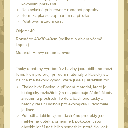
Láhve
16
kovovými přezkami
Nastavitelné polstrované ramenní popruhy
Lékárničky
17
Horní klapka se zapínáním na přezku
Na přežití
Polstrovaná zadní část
26
Ostatní
Objem: 40L
44
Rozměry: 43x30x40cm (velikost a objem včetně
MONTÁŽE PRO OPTIKU
kapes!)
(596)
Material: Heavy cotton canvas
Adaptéry a risery
40
Tašky a batohy vyrobené z bavlny jsou oblíbené mezi
Boční montáže
11
lidmi, kteří preferují přírodní materiály a klasický styl.
Montáže pro optiku
Bavlna má několik výhod, které ji dělají atraktivními:
179
Ekologická: Bavlna je přírodní materiál, který je
1" Picatinny
45
biologicky rozložitelný a nezpůsobuje žádné škody
životnímu prostředí. To dělá bavlněné tašky a
1" Dovetail
13
batohy ideální volbou pro ekologicky uvědomělé
30mm Picatinny
jedince.
47
Pohodlí a taktilní vjem: Bavlněné produkty jsou
30mm Dovetail
14
měkké na dotek a příjemné k pokožce. Jsou
obvykle lehčí než jejich syntetické protějšky, což