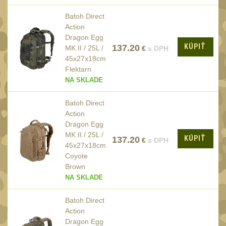
SVIETIDLÁ
(89)
Batoh Direct
Méně než 200 lm
1
Action
Dragon Egg
200 - 500 lm
2
KÚPIŤ
137.20
MK II / 25L /
€
s DPH
510 - 990 lm
45x27x18cm
3
Flektarn
1000 - 2000 lm
NA SKLADE
1
Nad 2000 lm
8
Batoh Direct
Speciální svítilny
Action
12
Dragon Egg
Lovecké svítilny
MK II / 25L /
1
KÚPIŤ
137.20
€
s DPH
45x27x18cm
Policejní svítilny
4
Coyote
Vyhledávací svítilny
Brown
5
NA SKLADE
Čelové svetlá -
čelovky
Batoh Direct
4
Action
Svítilny pro
Dragon Egg