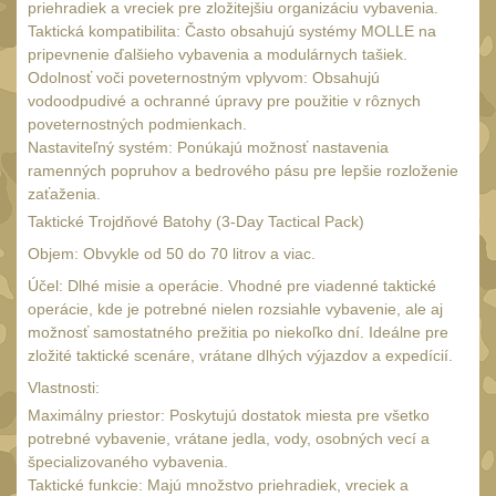
Čištění
priehradiek a vreciek pre zložitejšiu organizáciu vybavenia.
39
Taktická kompatibilita: Často obsahujú systémy MOLLE na
AR15
14
pripevnenie ďalšieho vybavenia a modulárnych tašiek.
Odolnosť voči poveternostným vplyvom: Obsahujú
AK47
10
vodoodpudivé a ochranné úpravy pre použitie v rôznych
.22
poveternostných podmienkach.
10
Nastaviteľný systém: Ponúkajú možnosť nastavenia
.223 (5.56mm)
9
ramenných popruhov a bedrového pásu pre lepšie rozloženie
zaťaženia.
.243 .260 (6.5mm)
7
Taktické Trojdňové Batohy (3-Day Tactical Pack)
.270 .280 (7mm)
8
Objem: Obvykle od 50 do 70 litrov a viac.
.30 .308 (7.62mm)
10
Účel: Dlhé misie a operácie. Vhodné pre viadenné taktické
12GA, 20GA
operácie, kde je potrebné nielen rozsiahle vybavenie, ale aj
14
možnosť samostatného prežitia po niekoľko dní. Ideálne pre
.40 .41
11
zložité taktické scenáre, vrátane dlhých výjazdov a expedícií.
.44 .45
Vlastnosti:
12
Maximálny priestor: Poskytujú dostatok miesta pre všetko
.357 .38 (9mm)
12
potrebné vybavenie, vrátane jedla, vody, osobných vecí a
1911
špecializovaného vybavenia.
9
Taktické funkcie: Majú množstvo priehradiek, vreciek a