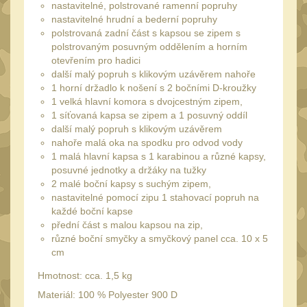
nastavitelné, polstrované ramenní popruhy
Speciální pouzdra III
12
nastavitelné hrudní a bederní popruhy
Pouzdra na láhev
polstrovaná zadní část s kapsou se zipem s
42
polstrovaným posuvným oddělením a horním
Pouzdra na toaletní
otevřením pro hadici
potřeby
další malý popruh s klikovým uzávěrem nahoře
3
1 horní držadlo k nošení s 2 bočními D-kroužky
Pouzdra na
1 velká hlavní komora s dvojcestným zipem,
lékárničku
1 síťovaná kapsa se zipem a 1 posuvný oddíl
48
další malý popruh s klikovým uzávěrem
Pouzdra na
nahoře malá oka na spodku pro odvod vody
elektroniku
1 malá hlavní kapsa s 1 karabinou a různé kapsy,
67
posuvné jednotky a držáky na tužky
Pouzdra a kapsy na
2 malé boční kapsy s suchým zipem,
suchý zip
nastavitelné pomocí zipu 1 stahovací popruh na
95
každé boční kapse
Stehenní pouzdra
29
přední část s malou kapsou na zip,
různé boční smyčky a smyčkový panel cca. 10 x 5
Pouzdra na svítilny
2
cm
Puzdrá na mapy
24
Hmotnost: cca. 1,5 kg
Cestovné púzdra
Materiál: 100 % Polyester 900 D
29