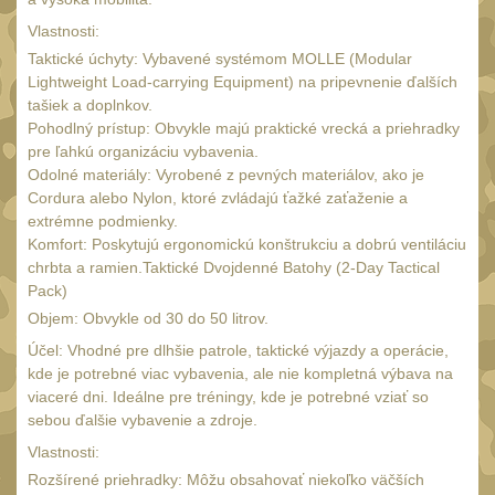
UTG
Vlastnosti:
45
Taktické úchyty: Vybavené systémom MOLLE (Modular
Accushot
7
Lightweight Load-carrying Equipment) na pripevnenie ďalších
Accushot Tactical
tašiek a doplnkov.
9
Pohodlný prístup: Obvykle majú praktické vrecká a priehradky
Accushot Precision
3
pre ľahkú organizáciu vybavenia.
Odolné materiály: Vyrobené z pevných materiálov, ako je
Hunter
6
Cordura alebo Nylon, ktoré zvládajú ťažké zaťaženie a
BugBuster
extrémne podmienky.
4
Komfort: Poskytujú ergonomickú konštrukciu a dobrú ventiláciu
Kolimátory
16
chrbta a ramien.Taktické Dvojdenné Batohy (2-Day Tactical
Schmidt&Bender
Pack)
3
Objem: Obvykle od 30 do 50 litrov.
Delta Optical
2
Účel: Vhodné pre dlhšie patrole, taktické výjazdy a operácie,
Sightmark
kde je potrebné viac vybavenia, ale nie kompletná výbava na
19
viaceré dni. Ideálne pre tréningy, kde je potrebné vziať so
Vector Optics
5
sebou ďalšie vybavenie a zdroje.
ČIŠTĚNÍ A ÚDRŽBA
Vlastnosti:
(67)
Rozšírené priehradky: Môžu obsahovať niekoľko väčších