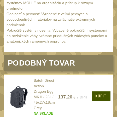
Náradie a nástroje
34
systémov MOLLE na organizáciu a prístup k rôznym
predmetom.
AR15
19
Odolnosť a pevnosť: Vyrobené z veľmi pevných a
AK47
vodoodpudivých materiálov na zvládnutie extrémnych
9
podmienok.
.22
7
Pokročilé systémy nosenia: Vybavené pokročilými systémami
na rozloženie váhy, vrátane priedušných zádových panelov a
.223 (5.56mm)
9
anatomických ramenných popruhov.
.243 .260 (6.5mm)
7
.270 .280 (7mm)
7
PODOBNÝ TOVAR
.30 .308 (7.62mm)
11
12GA, 20GA
10
.40 .41
Batoh Direct
6
Action
.44 .45
6
Dragon Egg
KÚPIŤ
137.20
MK II / 25L /
€
s DPH
.357 .38 (9mm)
7
45x27x18cm
1911
Grey
6
NA SKLADE