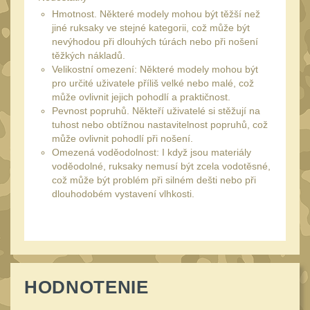
34mm
31
Hmotnost. Některé modely mohou být těžší než
Montáže pre kolimátory
jiné ruksaky ve stejné kategorii, což může být
nevýhodou při dlouhých túrách nebo při nošení
27
těžkých nákladů.
Ostatní
13
Velikostní omezení: Některé modely mohou být
pro určité uživatele příliš velké nebo malé, což
Montáže na hlaveň
3
může ovlivnit jejich pohodlí a praktičnost.
Pevnost popruhů. Někteří uživatelé si stěžují na
Montáže pro svítilny
18
tuhost nebo obtížnou nastavitelnost popruhů, což
Předpažbí
může ovlivnit pohodlí při nošení.
56
Omezená voděodolnost: I když jsou materiály
Pre AK
voděodolné, ruksaky nemusí být zcela vodotěsné,
11
což může být problém při silném dešti nebo při
Pre M4/AR15
29
dlouhodobém vystavení vlhkosti.
Ostatní
14
Pažby
51
Raily, lišty, krytky
66
Přední rukojeti
HODNOTENIE
50
Zadní rukojeti