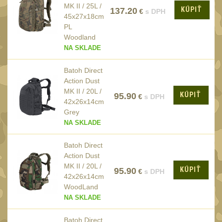
AA/AAA/14500 Li-Ion
MK II / 25L /
KÚPIŤ
137.20
baterie
€
s DPH
2
45x27x18cm
PL
Svítilny pro 18650
Woodland
baterie
5
NA SKLADE
Svítilny pro
CR123A/16340 Li-Ion
Batoh Direct
Action Dust
baterie
3
MK II / 20L /
KÚPIŤ
95.90
€
s DPH
Kapesní svítilny
42x26x14cm
4
Grey
Svietidlá s magnetom
2
NA SKLADE
Potápačské svietidlá
2
Batoh Direct
Laserové značkovače
Action Dust
9
MK II / 20L /
KÚPIŤ
95.90
Nabíjačky
€
s DPH
17
42x26x14cm
WoodLand
Adaptér pro nabíječku
8
NA SKLADE
Akumulátory a baterie
7
Batoh Direct