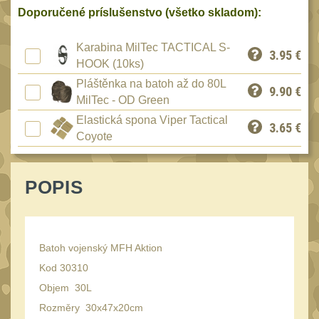
Reklamácia
Doporučené príslušenstvo (všetko skladom):
BRAŠNY A TAŠKY
(1190)
Kontakty
Karabina MilTec TACTICAL S-
Brašny
3.95
€
50
HOOK (10ks)
Stav
Univerzalní tašky
objednávky
Pláštěnka na batoh až do 80L
62
9.90
€
MilTec - OD Green
Speciální přepravní
Elastická spona Viper Tactical
tašky
3.65
€
40
Coyote
Ledvinky
59
Duffle bagy
25
POPIS
Hydratační vaky
10
Organizéry
167
Batoh vojenský MFH Aktion
Odhazováky
39
Kod 30310
Speciální pouzdra I
157
Objem 30L
Speciální pouzdra II
33
Rozměry 30x47x20cm