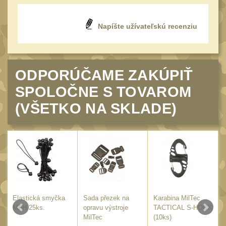
20
Mechanická mířidla
30
Napíšte užívateľskú recenziu
Dvojnožky
39
Dvojnožky na hlaveň
2
Dvojnožky pro picatinny
ODPORÚČAME ZAKÚPIŤ
25
SPOLOČNE S TOVAROM
Dvojnožky pro M-LOK
9
(VŠETKO NA SKLADE)
Dvojnožky pro Keymod
2
Dvojnožky na otočný
čep
15
Popruhy a poutka
40
Príslušenstvo
18
Elastická smyčka
Sada přezek na
Karabina MilTec
OPTIKY
MFH 25ks.
opravu výstroje
TACTICAL S-HOOK
(146)
MilTec
(10ks)