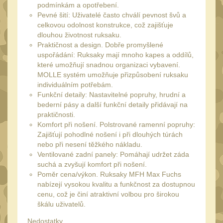
Láhve
podmínkám a opotřebení.
16
Pevné šití: Uživatelé často chválí pevnost švů a
Lékárničky
17
celkovou odolnost konstrukce, což zajišťuje
dlouhou životnost ruksaku.
Na přežití
26
Praktičnost a design.
Dobře promyšlené
Ostatní
uspořádání: Ruksaky mají mnoho kapes a oddílů,
44
které umožňují snadnou organizaci vybavení.
MONTÁŽE PRO OPTIKU
MOLLE systém umožňuje přizpůsobení ruksaku
individuálním potřebám.
(596)
Funkční detaily: Nastavitelné popruhy, hrudní a
Adaptéry a risery
bederní pásy a další funkční detaily přidávají na
40
praktičnosti.
Boční montáže
Komfort při nošení. Polstrované ramenní popruhy:
11
Zajišťují pohodlné nošení i při dlouhých túrách
Montáže pro optiku
179
nebo při nesení těžkého nákladu.
Ventilované zadní panely: Pomáhají udržet záda
1" Picatinny
45
suchá a zvyšují komfort při nošení.
1" Dovetail
Poměr cena/výkon. Ruksaky MFH Max Fuchs
13
nabízejí vysokou kvalitu a funkčnost za dostupnou
30mm Picatinny
cenu, což je činí atraktivní volbou pro širokou
47
škálu uživatelů.
30mm Dovetail
14
Nedostatky