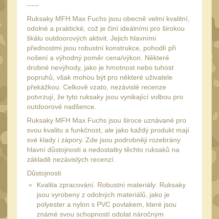
-----
Peněženky
15
Ruksaky MFH Max Fuchs jsou obecně velmi kvalitní,
Doplňky
odolné a praktické, což je činí ideálními pro širokou
378
škálu outdoorových aktivit. Jejich hlavními
Ramenní popruhy a
přednostmi jsou robustní konstrukce, pohodlí při
vycpávky
10
nošení a výhodný poměr cena/výkon. Některé
drobné nevýhody, jako je hmotnost nebo tuhost
Karabiny a přezky
75
popruhů, však mohou být pro některé uživatele
Kroužky, šňůrky,
překážkou. Celkově vzato, nezávislé recenze
koncovky
potvrzují, že tyto ruksaky jsou vynikající volbou pro
25
outdoorové nadšence.
Nášivky
105
Ruksaky MFH Max Fuchs jsou široce uznávané pro
Samonavíjecí držáky
svou kvalitu a funkčnost, ale jako každý produkt mají
1
své klady i zápory. Zde jsou podrobněji rozebrány
Zámky
1
hlavní důstojnosti a nedostatky těchto ruksaků na
základě nezávislých recenzí.
Nepromokavý potahy a
vaky
Důstojnosti
18
Kvalita zpracování. Robustní materiály: Ruksaky
Adaptéry
33
jsou vyrobeny z odolných materiálů, jako je
polyester a nylon s PVC povlakem, které jsou
Taktická pera
5
známé svou schopností odolat náročným