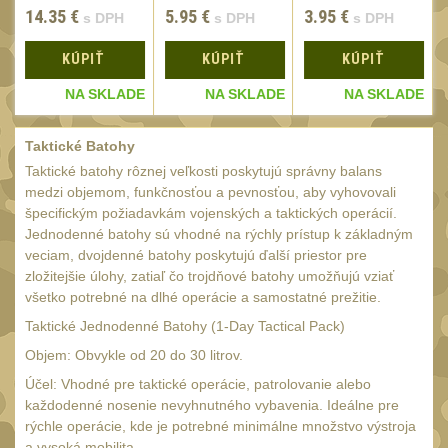
Monokuláry
14.35
€
5.95
€
3.95
€
5
s DPH
s DPH
s DPH
Kolimátory
53
KÚPIŤ
KÚPIŤ
KÚPIŤ
Zvětšovací moduly
5
E
NA SKLADE
NA SKLADE
NA SKLADE
LPVO
21
Taktické Batohy
Na vzduchovku
15
Taktické batohy rôznej veľkosti poskytujú správny balans
Na kuše
medzi objemom, funkčnosťou a pevnosťou, aby vyhovovali
2
špecifickým požiadavkám vojenských a taktických operácií.
Velký oční reliéf
1
Jednodenné batohy sú vhodné na rýchly prístup k základným
veciam, dvojdenné batohy poskytujú ďalší priestor pre
Na dlouhé
zložitejšie úlohy, zatiaľ čo trojdňové batohy umožňujú vziať
vzdálenosti
13
všetko potrebné na dlhé operácie a samostatné prežitie.
Multi-range
33
Taktické Jednodenné Batohy (1-Day Tactical Pack)
Krátka a střední
Objem: Obvykle od 20 do 30 litrov.
vzdálenost
Účel: Vhodné pre taktické operácie, patrolovanie alebo
16
každodenné nosenie nevyhnutného vybavenia. Ideálne pre
Príslušenstvo pre
rýchle operácie, kde je potrebné minimálne množstvo výstroja
optiku
9
a vysoká mobilita.