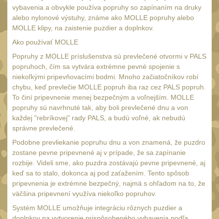
Čepice, kukly, šátky
vybavenia a obvykle používa popruhy so zapínaním na druky
50
alebo nylonové výstuhy, známe ako MOLLE popruhy alebo
Šiltovky
MOLLE klipy, na zaistenie puzdier a doplnkov.
29
Chrániče sluchu
Ako používať MOLLE
7
Popruhy z MOLLE príslušenstva sú prevlečené otvormi v PALS
Ostatní
40
popruhoch, čím sa vytvára extrémne pevné spojenie s
niekoľkými pripevňovacími bodmi. Mnoho začiatočníkov robí
DOPLŇKY
(397)
chybu, keď prevlečie MOLLE popruh iba raz cez PALS popruh.
To činí pripevnenie menej bezpečným a voľnejším. MOLLE
Ramenní popruhy a
popruhy sú navrhnuté tak, aby boli prevlečené dnu a von
vycpávky
10
každej "rebríkovej" rady PALS, a budú voľné, ak nebudú
Karabiny a přezky
správne prevlečené.
75
Podobne prevliekanie popruhu dnu a von znamená, že puzdro
Kroužky, šňůrky,
zostane pevne pripevnené aj v prípade, že sa zapínanie
koncovky
25
rozbije. Videli sme, ako puzdra zostávajú pevne pripevnené, aj
keď sa to stalo, dokonca aj pod zaťažením. Tento spôsob
Nášivky
104
pripevnenia je extrémne bezpečný, najmä s ohľadom na to, že
Samonavíjecí držáky
väčšina pripevnení využíva niekoľko popruhov.
1
Systém MOLLE umožňuje integráciu rôznych puzdier a
Zámky
1
doplnkov na vytvorenie prispôsobeného vybavenia podľa