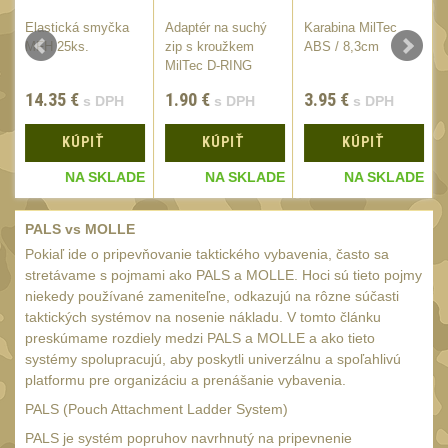
AA/AAA/14500 Li-Ion
baterie
c
Elastická smyčka
Adaptér na suchý
Karabina MilTec
2
MFH 25ks.
zip s kroužkem
ABS / 8,3cm
Svítilny pro 18650
MilTec D-RING
baterie
5
14.35
€
1.90
€
3.95
€
s DPH
s DPH
s DPH
Svítilny pro
CR123A/16340 Li-Ion
KÚPIŤ
KÚPIŤ
KÚPIŤ
baterie
3
E
NA SKLADE
NA SKLADE
NA SKLADE
Kapesní svítilny
4
PALS vs MOLLE
Svietidlá s magnetom
2
Pokiaľ ide o pripevňovanie taktického vybavenia, často sa
Potápačské svietidlá
stretávame s pojmami ako PALS a MOLLE. Hoci sú tieto pojmy
2
niekedy používané zameniteľne, odkazujú na rôzne súčasti
Laserové značkovače
taktických systémov na nosenie nákladu. V tomto článku
9
preskúmame rozdiely medzi PALS a MOLLE a ako tieto
Nabíjačky
17
systémy spolupracujú, aby poskytli univerzálnu a spoľahlivú
Adaptér pro nabíječku
platformu pre organizáciu a prenášanie vybavenia.
8
PALS (Pouch Attachment Ladder System)
Akumulátory a baterie
7
PALS je systém popruhov navrhnutý na pripevnenie