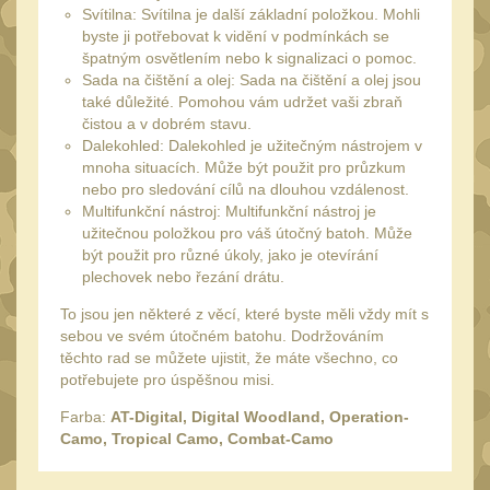
Náradie a nástroje
33
Svítilna: Svítilna je další základní položkou. Mohli
byste ji potřebovat k vidění v podmínkách se
AR15
19
špatným osvětlením nebo k signalizaci o pomoc.
AK47
Sada na čištění a olej: Sada na čištění a olej jsou
9
také důležité. Pomohou vám udržet vaši zbraň
.22
7
čistou a v dobrém stavu.
Dalekohled: Dalekohled je užitečným nástrojem v
.223 (5.56mm)
8
mnoha situacích. Může být použit pro průzkum
.243 .260 (6.5mm)
nebo pro sledování cílů na dlouhou vzdálenost.
7
Multifunkční nástroj: Multifunkční nástroj je
.270 .280 (7mm)
užitečnou položkou pro váš útočný batoh. Může
7
být použit pro různé úkoly, jako je otevírání
.30 .308 (7.62mm)
11
plechovek nebo řezání drátu.
12GA, 20GA
10
To jsou jen některé z věcí, které byste měli vždy mít s
sebou ve svém útočném batohu. Dodržováním
.40 .41
6
těchto rad se můžete ujistit, že máte všechno, co
.44 .45
potřebujete pro úspěšnou misi.
6
.357 .38 (9mm)
Farba:
AT-Digital, Digital Woodland, Operation-
7
Camo, Tropical Camo, Combat-Camo
1911
6