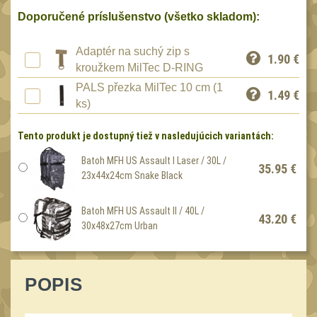
Speciální pouzdra III
12
Doporučené príslušenstvo (všetko skladom):
Pouzdra na láhev
42
Adaptér na suchý zip s
Pouzdra na toaletní
1.90
€
kroužkem MilTec D-RING
potřeby
3
PALS přezka MilTec 10 cm (1
1.49
€
Pouzdra na
ks)
lékárničku
46
Tento produkt je dostupný tiež v nasledujúcich variantách:
Pouzdra na
elektroniku
Batoh MFH US Assault I Laser / 30L /
67
35.95 €
23x44x24cm Snake Black
Pouzdra a kapsy na
suchý zip
95
Batoh MFH US Assault II / 40L /
43.20 €
Stehenní pouzdra
30x48x27cm Urban
29
Pouzdra na svítilny
2
Puzdrá na mapy
POPIS
24
Cestovné púzdra
29