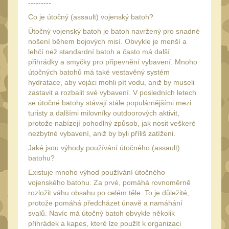
---------
Monokuláry
5
Co je útočný (assault) vojenský batoh?
Kolimátory
53
Útočný vojenský batoh je batoh navržený pro snadné
Zvětšovací moduly
nošení během bojových misí. Obvykle je menší a
5
lehčí než standardní batoh a často má další
LPVO
přihrádky a smyčky pro připevnění vybavení. Mnoho
21
útočných batohů má také vestavěný systém
Na vzduchovku
15
hydratace, aby vojáci mohli pít vodu, aniž by museli
zastavit a rozbalit své vybavení. V posledních letech
Na kuše
2
se útočné batohy stávají stále populárnějšími mezi
Velký oční reliéf
turisty a dalšími milovníky outdoorových aktivit,
1
protože nabízejí pohodlný způsob, jak nosit veškeré
Na dlouhé
nezbytné vybavení, aniž by byli příliš zatíženi.
vzdálenosti
Jaké jsou výhody používání útočného (assault)
13
batohu?
Multi-range
32
Existuje mnoho výhod používání útočného
Krátka a střední
vojenského batohu. Za prvé, pomáhá rovnoměrně
vzdálenost
rozložit váhu obsahu po celém těle. To je důležité,
16
protože pomáhá předcházet únavě a namáhání
Príslušenstvo pre
svalů. Navíc má útočný batoh obvykle několik
optiku
přihrádek a kapes, které lze použít k organizaci
9