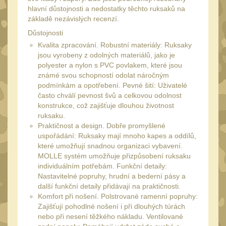
34mm
31
hlavní důstojnosti a nedostatky těchto ruksaků na
Montáže pre kolimátory
základě nezávislých recenzí.
27
Důstojnosti
Kvalita zpracování. Robustní materiály: Ruksaky
Ostatní
13
jsou vyrobeny z odolných materiálů, jako je
Montáže na hlaveň
polyester a nylon s PVC povlakem, které jsou
3
známé svou schopností odolat náročným
Montáže pro svítilny
podmínkám a opotřebení. Pevné šití: Uživatelé
18
často chválí pevnost švů a celkovou odolnost
Předpažbí
56
konstrukce, což zajišťuje dlouhou životnost
ruksaku.
Pre AK
11
Praktičnost a design. Dobře promyšlené
Pre M4/AR15
uspořádání: Ruksaky mají mnoho kapes a oddílů,
29
které umožňují snadnou organizaci vybavení.
Ostatní
MOLLE systém umožňuje přizpůsobení ruksaku
14
individuálním potřebám. Funkční detaily:
Pažby
51
Nastavitelné popruhy, hrudní a bederní pásy a
další funkční detaily přidávají na praktičnosti.
Raily, lišty, krytky
66
Komfort při nošení. Polstrované ramenní popruhy:
Přední rukojeti
Zajišťují pohodlné nošení i při dlouhých túrách
50
nebo při nesení těžkého nákladu. Ventilované
Zadní rukojeti