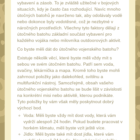
vybavení a zásob. To je zvláště užitečné v bojových
UTG
situacích, kdy je často čas rozhodující. Navíc mnoho
45
útočných batohů je navrženo tak, aby odolávaly vodě
Accushot
7
nebo dokonce byly vodotěsné, což je nezbytné v
náročných prostředích. Všechny tyto faktory dělají z
Accushot Tactical
9
útočného batohu základní součást vybavení pro
Accushot Precision
každého vojáka nebo milovníka outdoorových aktivit.
3
Co byste měli dát do útočného vojenského batohu?
Hunter
6
Existuje několik věcí, které byste měli vždy mít s
BugBuster
4
sebou ve svém útočném batohu. Patří sem voda,
svačiny, lékárnička a mapa. Kromě toho byste mohli
Kolimátory
16
zahrnout položky jako dalekohled, svítilnu a
Schmidt&Bender
multifunkční nástroj. Samozřejmě, obsah vašeho
3
útočného vojenského batohu se bude lišit v závislosti
Delta Optical
na konkrétní misi nebo aktivitě, kterou podnikáte.
2
Tyto položky by vám však měly poskytnout dobrý
Sightmark
19
výchozí bod.
Voda: Měli byste vždy mít dost vody, která vám
Vector Optics
5
vydrží alespoň 24 hodin. Pokud budete pracovat v
ČIŠTĚNÍ A ÚDRŽBA
horkém klimatu, měli byste vzít ještě více.
(65)
Jídlo: Měli byste také mít dost jídla, které vám