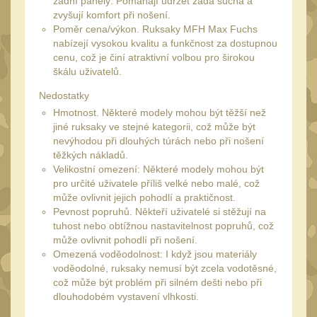
zadní panely: Pomáhají udržet záda suchá a
20
zvyšují komfort při nošení.
Mechanická mířidla
Poměr cena/výkon. Ruksaky MFH Max Fuchs
30
nabízejí vysokou kvalitu a funkčnost za dostupnou
Dvojnožky
39
cenu, což je činí atraktivní volbou pro širokou
škálu uživatelů.
Dvojnožky na hlaveň
2
Nedostatky
Dvojnožky pro picatinny
Hmotnost.
Některé modely mohou být těžší než
25
jiné ruksaky ve stejné kategorii, což může být
Dvojnožky pro M-LOK
nevýhodou při dlouhých túrách nebo při nošení
9
těžkých nákladů.
Dvojnožky pro Keymod
Velikostní omezení: Některé modely mohou být
2
pro určité uživatele příliš velké nebo malé, což
může ovlivnit jejich pohodlí a praktičnost.
Dvojnožky na otočný
Pevnost popruhů. Někteří uživatelé si stěžují na
čep
15
tuhost nebo obtížnou nastavitelnost popruhů, což
Popruhy a poutka
může ovlivnit pohodlí při nošení.
40
Omezená voděodolnost: I když jsou materiály
Príslušenstvo
voděodolné, ruksaky nemusí být zcela vodotěsné,
18
což může být problém při silném dešti nebo při
OPTIKY
dlouhodobém vystavení vlhkosti.
(145)