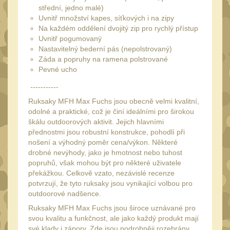
Láhve
16
střední, jedno malé)
Uvnitř množství kapes, síťkových i na zipy
Lékárničky
17
Na každém oddělení dvojitý zip pro rychlý přístup
Na přežití
Uvnitř pogumovaný
26
Nastavitelný bederní pás (nepolstrovaný)
Ostatní
Záda a popruhy na ramena polstrované
44
Pevné ucho
MONTÁŽE PRO OPTIKU
-----------
(596)
Ruksaky MFH Max Fuchs jsou obecně velmi kvalitní,
Adaptéry a risery
40
odolné a praktické, což je činí ideálními pro širokou
škálu outdoorových aktivit. Jejich hlavními
Boční montáže
11
přednostmi jsou robustní konstrukce, pohodlí při
nošení a výhodný poměr cena/výkon. Některé
Montáže pro optiku
179
drobné nevýhody, jako je hmotnost nebo tuhost
1" Picatinny
popruhů, však mohou být pro některé uživatele
45
překážkou. Celkově vzato, nezávislé recenze
1" Dovetail
13
potvrzují, že tyto ruksaky jsou vynikající volbou pro
outdoorové nadšence.
30mm Picatinny
47
Ruksaky MFH Max Fuchs jsou široce uznávané pro
30mm Dovetail
14
svou kvalitu a funkčnost, ale jako každý produkt mají
své klady i zápory. Zde jsou podrobněji rozebrány