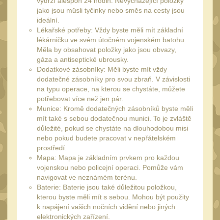
vydrží alespoň 24 hodin. Nevycházející položky
Čištění
38
jako jsou müsli tyčinky nebo směs na cesty jsou
AR15
ideální.
14
Lékařské potřeby: Vždy byste měli mít základní
AK47
lékárničku ve svém útočném vojenském batohu.
10
Měla by obsahovat položky jako jsou obvazy,
.22
10
gáza a antiseptické ubrousky.
Dodatkové zásobníky: Měli byste mít vždy
.223 (5.56mm)
9
dodatečné zásobníky pro svou zbraň. V závislosti
.243 .260 (6.5mm)
na typu operace, na kterou se chystáte, můžete
7
potřebovat více než jen pár.
.270 .280 (7mm)
8
Munice: Kromě dodatečných zásobníků byste měli
mít také s sebou dodatečnou munici. To je zvláště
.30 .308 (7.62mm)
10
důležité, pokud se chystáte na dlouhodobou misi
12GA, 20GA
nebo pokud budete pracovat v nepřátelském
14
prostředí.
.40 .41
10
Mapa: Mapa je základním prvkem pro každou
vojenskou nebo policejní operaci. Pomůže vám
.44 .45
11
navigovat ve neznámém terénu.
.357 .38 (9mm)
Baterie: Baterie jsou také důležitou položkou,
11
kterou byste měli mít s sebou. Mohou být použity
1911
k napájení vašich nočních vidění nebo jiných
8
elektronických zařízení.