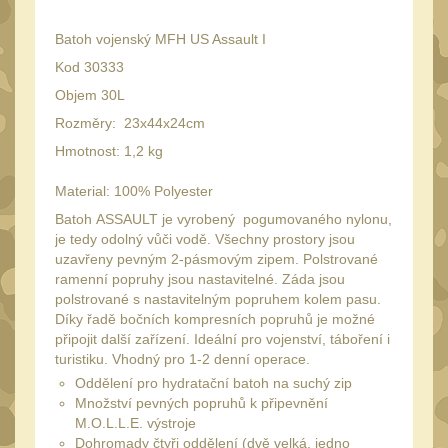
Peněženky
15
Batoh vojenský MFH US Assault I
Doplňky
377
Kod 30333
Ramenní popruhy a
Objem 30L
vycpávky
10
Rozměry: 23x44x24cm
Karabiny a přezky
75
Hmotnost: 1,2 kg
Kroužky, šňůrky,
Material: 100% Polyester
koncovky
25
Batoh ASSAULT je vyrobený pogumovaného nylonu,
Nášivky
105
je tedy odolný vůči vodě. Všechny prostory jsou
uzavřeny pevným 2-pásmovým zipem. Polstrované
Samonavíjecí držáky
1
ramenní popruhy jsou nastavitelné. Záda jsou
Zámky
polstrované s nastavitelným popruhem kolem pasu.
1
Díky řadě bočních kompresních popruhů je možné
Nepromokavý potahy a
připojit další zařízení. Ideální pro vojenství, táboření i
vaky
turistiku.
18
Vhodný pro 1-2 denní operace.
Oddělení pro hydratační batoh na suchý zip
Adaptéry
33
Množství pevných popruhů k připevnění
Taktická pera
M.O.L.L.E. výstroje
4
Dohromady čtyři oddělení (dvě velká, jedno