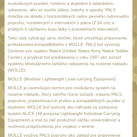
18650
1
modulárnych puzdier, holstrov a doplnkov k taktickému
vybaveniu, ako sú nosiče plátov, batohy a opasky. PALS
14500 / AA / AAA
4
mriežka sa skladá z horizontálnych radov pevného nylonového
16340 a CR123
popruhu, rozdelených v intervaloch 1 palca (2,54 cm) a
1
prišitých k väčšiemu kusu látky v pravidelných intervaloch.
Držiaky a
Tieto rady vytvárajú sériu slučiek, ktoré umožňujú pripevnenie
príslušenstvo
27
príslušenstva kompatibilného s MOLLE. PALS bol vyvinutý
Náhradné diely
Centrom pre vojakov Natick (United States Army Natick Soldier
7
Center) a prvýkrát bol predstavený v roku 1997 ako súčasť
OBLEČENIE
systému Modulárneho ľahkého vybavenia na nosenie nákladu
(297)
(MOLLE).
Nosiče plátů a vesty
18
MOLLE (Modular Lightweight Load-carrying Equipment)
Prilby
MOLLE je zastrešujúci termín pre modulárny systém na
4
nosenie nákladu, ktorý zahŕňa rôzne súčasti, vrátane PALS
Opasky
24
popruhov, pripevňovacích prvkov a kompatibilných puzdier a
doplnkov. MOLLE bol vyvinutý ako náhrada za zastaraný
Chrániče
10
systém ALICE (All-purpose Lightweight Individual Carrying
Nášivky
Equipment) a mal za cieľ poskytnúť väčšiu univerzálnosť a
104
možnosti prispôsobenia pre vojakov v teréne.
Ponča a pláštěnky
11
MOLLE využíva PALS popruhy ako základ pre pripevnenie