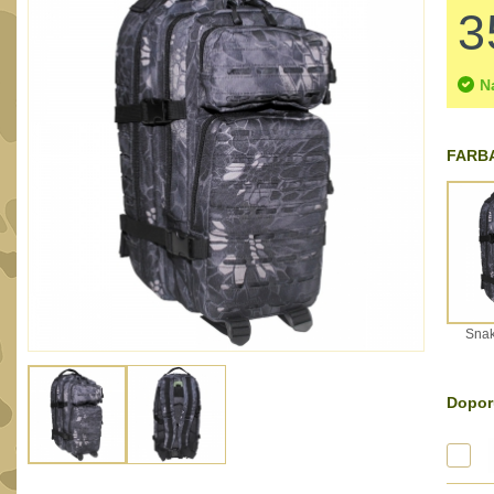
3
N
FARBA
Snak
Dopor