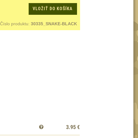
VLOŽIŤ DO KOŠÍKA
Číslo produktu:
30335_SNAKE-BLACK
3.95
€