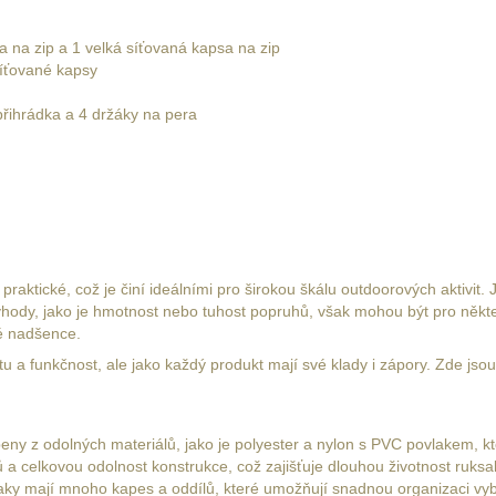
na zip a 1 velká síťovaná kapsa na zip
síťované kapsy
řihrádka a 4 držáky na pera
ktické, což je činí ideálními pro širokou škálu outdoorových aktivit. 
ody, jako je hmotnost nebo tuhost popruhů, však mohou být pro někte
vé nadšence.
a funkčnost, ale jako každý produkt mají své klady i zápory. Zde jsou 
obeny z odolných materiálů, jako je polyester a nylon s PVC povlakem
ů a celkovou odolnost konstrukce, což zajišťuje dlouhou životnost ruksa
saky mají mnoho kapes a oddílů, které umožňují snadnou organizaci 