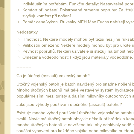
individuálním potřebám. Funkční detaily: Nastavitelné popru
Komfort při nošení. Polstrované ramenní popruhy: Zajišťuj
zvyšují komfort při nošení.
Poměr cena/výkon. Ruksaky MFH Max Fuchs nabízejí vysokou 
Nedostatky
Hmotnost. Některé modely mohou být těžší než jiné ruksaky
Velikostní omezení: Některé modely mohou být pro určité uži
Pevnost popruhů. Někteří uživatelé si stěžují na tuhost neb
Omezená voděodolnost: I když jsou materiály voděodolné, 
----------
Co je útočný (assault) vojenský batoh?
Útočný vojenský batoh je batoh navržený pro snadné nošení b
Mnoho útočných batohů má také vestavěný systém hydratace, aby
populárnějšími mezi turisty a dalšími milovníky outdoorových ak
Jaké jsou výhody používání útočného (assault) batohu?
Existuje mnoho výhod používání útočného vojenského batohu.
svalů. Navíc má útočný batoh obvykle několik přihrádek a kapes
mnoho útočných batohů je navrženo tak, aby odolávaly vodě n
součást vybavení pro každého vojáka nebo milovníka outdooro