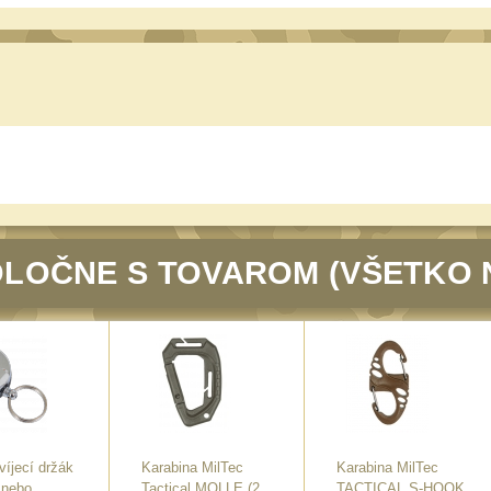
LOČNE S TOVAROM (VŠETKO 
íjecí držák
Karabina MilTec
Karabina MilTec
 nebo
Tactical MOLLE (2
TACTICAL S-HOOK