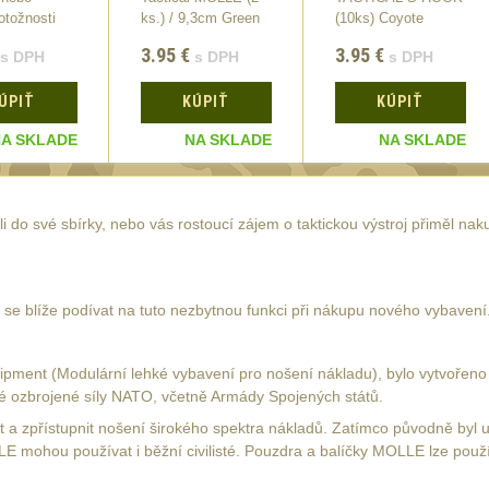
otožnosti
ks.) / 9,3cm Green
(10ks) Coyote
3.95
€
3.95
€
s DPH
s DPH
s DPH
ÚPIŤ
KÚPIŤ
KÚPIŤ
A SKLADE
NA SKLADE
NA SKLADE
i do své sbírky, nebo vás rostoucí zájem o taktickou výstroj přiměl naku
 se blíže podívat na tuto nezbytnou funkci při nákupu nového vybavení
ipment (Modulární lehké vybavení pro nošení nákladu), bylo vytvořeno
né ozbrojené síly NATO, včetně Armády Spojených států.
 zpřístupnit nošení širokého spektra nákladů. Zatímco původně byl urč
mohou používat i běžní civilisté. Pouzdra a balíčky MOLLE lze použít 