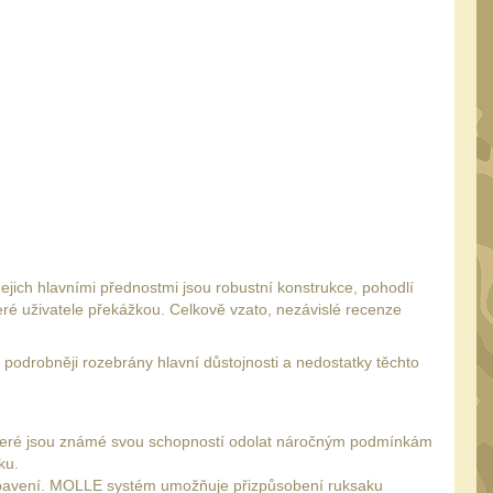
Jejich hlavními přednostmi jsou robustní konstrukce, pohodlí
ré uživatele překážkou. Celkově vzato, nezávislé recenze
podrobněji rozebrány hlavní důstojnosti a nedostatky těchto
, které jsou známé svou schopností odolat náročným podmínkám
ku.
vybavení. MOLLE systém umožňuje přizpůsobení ruksaku