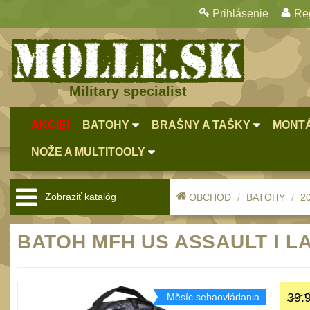
Prihlásenie
Reg
Military specialist
AKCIE!
BATOHY
BRAŠNY A TAŠKY
MONTÁ
NOŽE A MULTITOOLY
Zobraziť katalóg
OBCHOD
BATOHY
20
BATOH MFH US ASSAULT I LA
39.
Měsíc sebaovládania