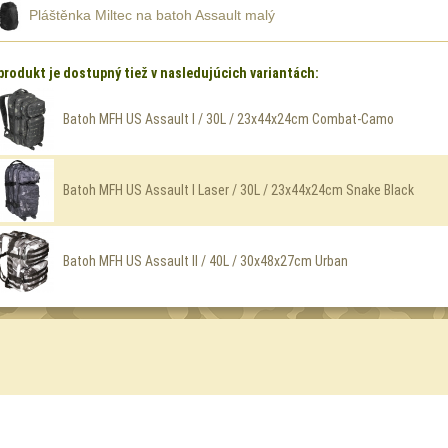
Pláštěnka Miltec na batoh Assault malý
produkt je dostupný tiež v nasledujúcich variantách:
Batoh MFH US Assault I / 30L / 23x44x24cm Combat-Camo
Batoh MFH US Assault I Laser / 30L / 23x44x24cm Snake Black
Batoh MFH US Assault II / 40L / 30x48x27cm Urban