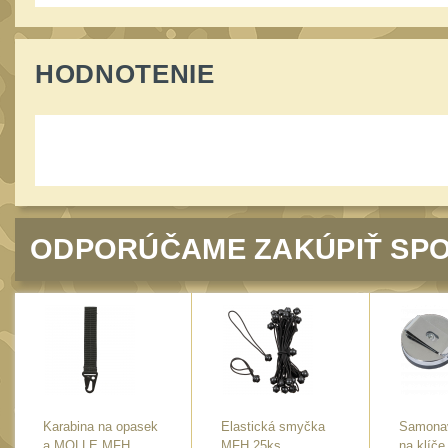
HODNOTENIE
ODPORÚČAME ZAKÚPIŤ SPO
Karabina na opasek
Elastická smyčka
Samonav
a MOLLE MFH
MFH 25ks.
na klíče