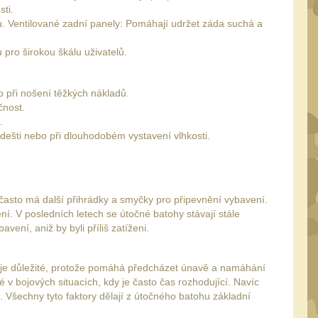
sti.
du. Ventilované zadní panely: Pomáhají udržet záda suchá a
pro širokou škálu uživatelů.
 při nošení těžkých nákladů.
čnost.
.
dešti nebo při dlouhodobém vystavení vlhkosti.
často má další přihrádky a smyčky pro připevnění vybavení.
í. V posledních letech se útočné batohy stávají stále
ení, aniž by byli příliš zatíženi.
 je důležité, protože pomáhá předcházet únavě a namáhání
é v bojových situacích, kdy je často čas rozhodující. Navíc
Všechny tyto faktory dělají z útočného batohu základní