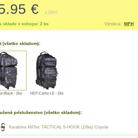
5.95 €
s DPH
a sklade v eshope: 2 ks
Výrobca:
MFH
 (všetko skladom):
e Black - 2ks
HDT-Camo LE - 2ks
učené príslušenstvo (všetko skladom):
Karabina MilTec TACTICAL S-HOOK (10ks) Coyote