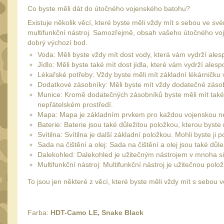
Co byste měli dát do útočného vojenského batohu?
Existuje několik věcí, které byste měli vždy mít s sebou ve s
multifunkční nástroj. Samozřejmě, obsah vašeho útočného vojen
dobrý výchozí bod.
Voda: Měli byste vždy mít dost vody, která vám vydrží ales
Jídlo: Měli byste také mít dost jídla, které vám vydrží ale
Lékařské potřeby: Vždy byste měli mít základní lékárničk
Dodatkové zásobníky: Měli byste mít vždy dodatečné zásobn
Munice: Kromě dodatečných zásobníků byste měli mít také 
nepřátelském prostředí.
Mapa: Mapa je základním prvkem pro každou vojenskou ne
Baterie: Baterie jsou také důležitou položkou, kterou byste
Svítilna: Svítilna je další základní položkou. Mohli byste 
Sada na čištění a olej: Sada na čištění a olej jsou také d
Dalekohled: Dalekohled je užitečným nástrojem v mnoha si
Multifunkční nástroj: Multifunkční nástroj je užitečnou pol
To jsou jen některé z věcí, které byste měli vždy mít s sebo
Farba:
HDT-Camo LE, Snake Black