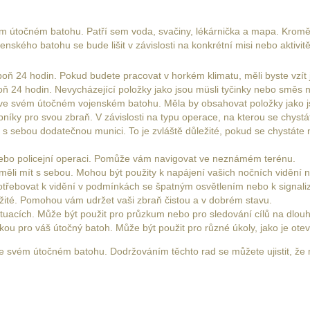
vém útočném batohu. Patří sem voda, svačiny, lékárnička a mapa. Kromě 
ského batohu se bude lišit v závislosti na konkrétní misi nebo aktivi
poň 24 hodin. Pokud budete pracovat v horkém klimatu, měli byste vzít j
spoň 24 hodin. Nevycházející položky jako jsou müsli tyčinky nebo směs n
u ve svém útočném vojenském batohu. Měla by obsahovat položky jako j
íky pro svou zbraň. V závislosti na typu operace, na kterou se chystá
s sebou dodatečnou munici. To je zvláště důležité, pokud se chystát
bo policejní operaci. Pomůže vám navigovat ve neznámém terénu.
 měli mít s sebou. Mohou být použity k napájení vašich nočních vidění n
ji potřebovat k vidění v podmínkách se špatným osvětlením nebo k signal
ůležité. Pomohou vám udržet vaši zbraň čistou a v dobrém stavu.
tuacích. Může být použit pro průzkum nebo pro sledování cílů na dlou
ožkou pro váš útočný batoh. Může být použit pro různé úkoly, jako je ote
u ve svém útočném batohu. Dodržováním těchto rad se můžete ujistit, že