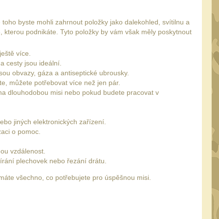
toho byste mohli zahrnout položky jako dalekohled, svítilnu a
tě, kterou podnikáte. Tyto položky by vám však měly poskytnout
eště více.
a cesty jsou ideální.
sou obvazy, gáza a antiseptické ubrousky.
te, můžete potřebovat více než jen pár.
e na dlouhodobou misi nebo pokud budete pracovat v
ebo jiných elektronických zařízení.
izaci o pomoc.
hou vzdálenost.
vírání plechovek nebo řezání drátu.
 máte všechno, co potřebujete pro úspěšnou misi.