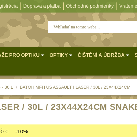
istrácia
Doprava a platba
Obchodné podmienky
Vrátenie
ŽE PRO OPTIKU
OPTIKY
ČIŠTĚNÍ A ÚDRŽBA
 - 30 L
BATOH MFH US ASSAULT I LASER / 30L / 23X44X24CM
SER / 30L / 23X44X24CM SNA
90 €
-10%