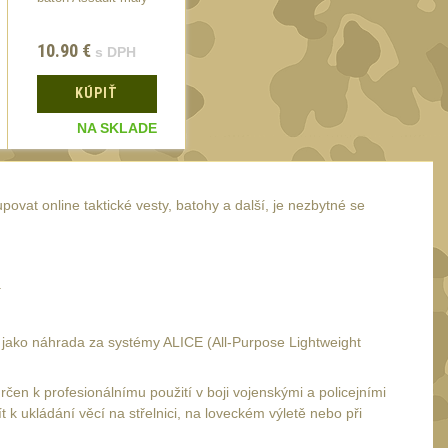
Tactical I OD green-
12cm
10.90
€
3.55
€
14.35
€
s DPH
s DPH
KÚPIŤ
KÚPIŤ
KÚ
NA SKLADE
NA SKLADE
N
povat online taktické vesty, batohy a další, je nezbytné se
.
 jako náhrada za systémy ALICE (All-Purpose Lightweight
en k profesionálnímu použití v boji vojenskými a policejními
k ukládání věcí na střelnici, na loveckém výletě nebo při