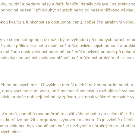
hy, hrudní a bederní pásy a další funkční detaily přidávají na praktično
í pohodlné nošení i při dlouhých túrách nebo při nesení těžkého nákla
kvalitu a funkčnost za dostupnou cenu, což je činí atraktivní volbou 
 ve stejné kategorii, což může být nevýhodou při dlouhých túrách nebo
vatele příliš velké nebo malé, což může ovlivnit jejich pohodlí a prakti
o obtížnou nastavitelnost popruhů, což může ovlivnit pohodlí při nošení
ruksaky nemusí být zcela vodotěsné, což může být problém při silném 
ěhem bojových misí. Obvykle je menší a lehčí než standardní batoh a 
 vojáci mohli pít vodu, aniž by museli zastavit a rozbalit své vybaven
tivit, protože nabízejí pohodlný způsob, jak nosit veškeré nezbytné vybav
 Za prvé, pomáhá rovnoměrně rozložit váhu obsahu po celém těle. To
, které lze použít k organizaci vybavení a zásob. To je zvláště užitečn
ebo dokonce byly vodotěsné, což je nezbytné v náročných prostředích. 
vých aktivit.