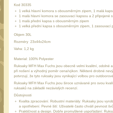
Kod 30335
1 velká hlavní komora s obousměrným zipem, 1 malá kapsa 
1 malá hlavní komora se zasouvací kapsou a 2 připojené 
1 malá přední kapsa s obousměrným zipem
1 velká přední kapsa s obousměrným zipem, 1 zasouvací p
Objem 30L
Rozméry 23x44x24cm
Vaha: 1,2 kg
Material: 100% Polyester
Ruksaky MFH Max Fuchs jsou obecně velmi kvalitní, odolné a pra
při nošení a výhodný poměr cena/výkon. Některé drobné nevýh
potvrzují, že tyto ruksaky jsou vynikající volbou pro outdooro
Ruksaky MFH Max Fuchs jsou široce uznávané pro svou kvalitu 
ruksaků na základě nezávislých recenzí.
Důstojnosti
Kvalita zpracování. Robustní materiály: Ruksaky jsou vyr
a opotřebení. Pevné šití: Uživatelé často chválí pevnost šv
Praktičnost a design. Dobře promyšlené uspořádání: Ruk