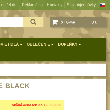
 do 14 dní
Reklamácia
Kontakty
Stav objednávky
0 €
0 TOVAR
SVIETIDLÁ
OBLEČENIE
DOPLŇKY
KE BLACK
Akčná cena len do 16.08.2026