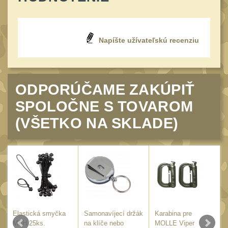
20
Mechanická mířidla
30
Dvojnožky
39
Napíšte užívateľskú recenziu
Dvojnožky na hlaveň
2
Dvojnožky pro picatinny
25
ODPORÚČAME ZAKÚPIŤ
Dvojnožky pro M-LOK
9
SPOLOČNE S TOVAROM
Dvojnožky pro Keymod
(VŠETKO NA SKLADE)
2
Dvojnožky na otočný
čep
15
Popruhy a poutka
40
Príslušenstvo
18
OPTIKY
Elastická smyčka
(145)
Samonavíjecí držák
Karabina pre
K
MFH 25ks.
na klíče nebo
MOLLE Viper