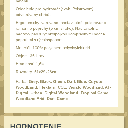
34mm
batohu.
31
Oddelenie pre hydratačný vak. Polstrovaný
Montáže pre kolimátory
odvetrávaný chrbát.
27
Ergonomicky tvarované, nastaviteľné, polstrované
Ostatní
ramenné popruhy (5 cm široké). Nastaviteľná
13
bedrový pás s rýchlospojkou kompresnými bočné
Montáže na hlaveň
3
popruhmi s rýchlosponami.
Montáže pro svítilny
Materiál: 100% polyester, polyvinylchlorid
18
Objem: 36 litrov
Předpažbí
56
Hmotnosť: 1,6kg
Pre AK
11
Rozmery: 51x29x28cm
Pre M4/AR15
29
Farba:
Grey, Black, Green, Dark Blue, Coyote,
Ostatní
WoodLand, Flektarn, CCE, Vegato Woodland, AT-
14
Digital, Urban, Digital Woodland, Tropical Camo,
Pažby
Woodland Arid, Dark Camo
51
Raily, lišty, krytky
66
Přední rukojeti
50
HODNOTENIE
Zadní rukojeti