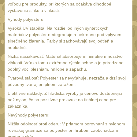
voľbou pre produkty, pri ktorých sa očakáva dlhodobé
UTG
45
vystavenie slnku a vlhkosti.
Accushot
Výhody polyesteru:
7
Accushot Tactical
Vysoká UV stabilita: Na rozdiel od iných syntetických
9
materiálov polyester nedegraduje a nekrehne pod vplyvom
Accushot Precision
3
slnečného žiarenia. Farby si zachovávajú svoj odtieň a
neblednú.
Hunter
6
Nízka nasiakavosť: Materiál absorbuje minimálne množstvo
BugBuster
4
vlhkosti. Vďaka tomu extrémne rýchlo schne a je prirodzene
odolný voči plesniam, hnilobe a zápachu.
Kolimátory
16
Tvarová stálosť: Polyester sa nevyťahuje, nezráža a drží svoj
Schmidt&Bender
3
pôvodný tvar aj pri plnom zaťažení.
Delta Optical
Efektívne náklady: Z hľadiska výroby je cenovo dostupnejší
2
než nylon, čo sa pozitívne prejavuje na finálnej cene pre
Sightmark
19
zákazníka.
Vector Optics
Nevýhody polyesteru:
5
Nižšia odolnosť proti oderu: V priamom porovnaní s nylonom
ČIŠTĚNÍ A ÚDRŽBA
(65)
rovnakej gramáže sa polyester pri hrubom zaobchádzaní
prederie skôr.