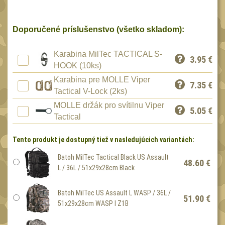
Peněženky
15
Doplňky
Doporučené príslušenstvo (všetko skladom):
377
Ramenní popruhy a
vycpávky
Karabina MilTec TACTICAL S-
10
3.95
€
HOOK (10ks)
Karabiny a přezky
75
Karabina pre MOLLE Viper
7.35
€
Kroužky, šňůrky,
Tactical V-Lock (2ks)
koncovky
25
MOLLE držák pro svítilnu Viper
5.05
€
Nášivky
Tactical
105
Samonavíjecí držáky
1
Tento produkt je dostupný tiež v nasledujúcich variantách:
Zámky
1
Batoh MilTec Tactical Black US Assault
48.60 €
Nepromokavý potahy a
L / 36L / 51x29x28cm Black
vaky
18
Batoh MilTec US Assault L WASP / 36L /
Adaptéry
33
51.90 €
51x29x28cm WASP I Z1B
Taktická pera
4