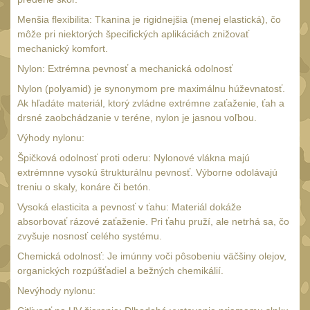
Čištění
38
Menšia flexibilita: Tkanina je rigidnejšia (menej elastická), čo
AR15
14
môže pri niektorých špecifických aplikáciách znižovať
mechanický komfort.
AK47
10
Nylon: Extrémna pevnosť a mechanická odolnosť
.22
10
Nylon (polyamid) je synonymom pre maximálnu húževnatosť.
.223 (5.56mm)
Ak hľadáte materiál, ktorý zvládne extrémne zaťaženie, ťah a
9
drsné zaobchádzanie v teréne, nylon je jasnou voľbou.
.243 .260 (6.5mm)
7
Výhody nylonu:
.270 .280 (7mm)
8
Špičková odolnosť proti oderu: Nylonové vlákna majú
.30 .308 (7.62mm)
extrémnne vysokú štrukturálnu pevnosť. Výborne odolávajú
10
treniu o skaly, konáre či betón.
12GA, 20GA
14
Vysoká elasticita a pevnosť v ťahu: Materiál dokáže
.40 .41
10
absorbovať rázové zaťaženie. Pri ťahu pruží, ale netrhá sa, čo
zvyšuje nosnosť celého systému.
.44 .45
11
Chemická odolnosť: Je imúnny voči pôsobeniu väčšiny olejov,
.357 .38 (9mm)
11
organických rozpúšťadiel a bežných chemikálií.
1911
Nevýhody nylonu:
8