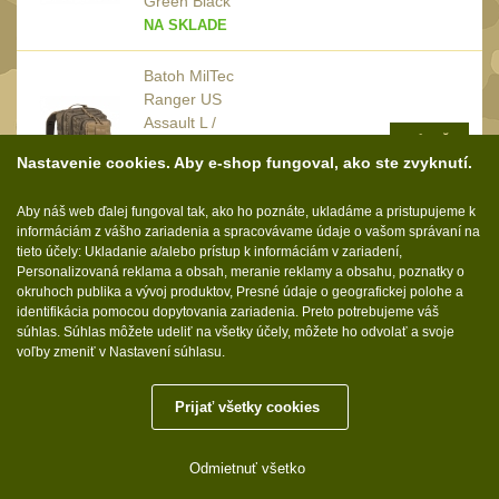
Green Black
Čepice, kukly, šátky
50
NA SKLADE
Šiltovky
29
Batoh MilTec
Chrániče sluchu
Ranger US
7
Assault L /
Ostatní
KÚPIŤ
39.90
40
36L /
€
s DPH
Nastavenie cookies. Aby e-shop fungoval, ako ste zvyknutí.
51x29x28cm
DOPLŇKY
(397)
Green Coyote
Aby náš web ďalej fungoval tak, ako ho poznáte, ukladáme a pristupujeme k
NA SKLADE
Ramenní popruhy a
informáciám z vášho zariadenia a spracovávame údaje o vašom správaní na
vycpávky
tieto účely: Ukladanie a/alebo prístup k informáciám v zariadení,
10
Personalizovaná reklama a obsah, meranie reklamy a obsahu, poznatky o
Karabiny a přezky
okruhoch publika a vývoj produktov, Presné údaje o geografickej polohe a
75
identifikácia pomocou dopytovania zariadenia. Preto potrebujeme váš
Sledujte nás:
Kroužky, šňůrky,
súhlas. Súhlas môžete udeliť na všetky účely, môžete ho odvolať a svoje
voľby zmeniť v Nastavení súhlasu.
koncovky
25
Nášivky
104
Prijať všetky cookies
Molle.sk © 2026
Samonavíjecí držáky
1
Odmietnuť všetko
Tieto internetové stránky používajú súbory cookie.
Zámky
1