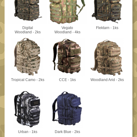
Speciální pouzdra III
12
Pouzdra na láhev
42
Pouzdra na toaletní
Digital
Vegato
Flektarn - 1ks
potřeby
Woodland - 2ks
Woodland - 4ks
3
Pouzdra na
lékárničku
46
Pouzdra na
elektroniku
67
Pouzdra a kapsy na
Tropical Camo - 2ks
CCE - 1ks
Woodland Arid - 2ks
suchý zip
95
Stehenní pouzdra
29
Pouzdra na svítilny
2
Puzdrá na mapy
24
Cestovné púzdra
Urban - 1ks
Dark Blue - 2ks
29