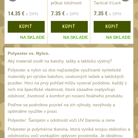
Monokuláry
průkaz totožnosti
Tactical V-Lock
5
Viper
(2ks)
14.35
€
7.35
€
7.35
€
Kolimátory
s DPH
s DPH
s DPH
53
Zvětšovací moduly
KÚPIŤ
5
KÚPIŤ
KÚPIŤ
LPVO
E
NA SKLADE
NA SKLADE
NA SKLADE
21
Na vzduchovku
15
Polyester vs. Nylon.
Na kuše
2
Aký materiál zvoliť na batohy, tašky a taktickú výstroj?
Velký oční reliéf
Polyester a nylon sú dva najčastejšie využívané syntetické
1
materiály pri výrobe batohov, cestovných tašiek a taktických
Na dlouhé
puzdier. Hoci na prvý pohľad môžu vyzerať podobne, každý z
vzdálenosti
13
nich má špecifické vlastnosti, ktoré zásadne ovplyvňujú
odolnosť, životnosť a komfort pri nosení finálneho produktu.
Multi-range
32
Poďme sa podrobne pozrieť na ich výhody, nevýhody a
Krátka a střední
optimálne využitie v praxi.
vzdálenost
16
Polyester: Šampión v odolnosti voči UV žiareniu a cene
Príslušenstvo pre
Polyester je polymérna tkanina, ktorá vyniká svojou stálosťou a
optiku
odolnosťou voči vonkajším vplyvom prostredia. Je ideálnou
9