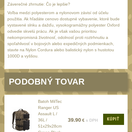
18650
1
Záverečné zhrnutie: Čo je lepšie?
14500 / AA / AAA
Voľba medzi polyesterom a nylonovom závisí od účelu
4
použitia. Ak hľadáte cenovo dostupné vybavenie, ktoré bude
16340 a CR123
1
vystavené slnku a dažďu, vysokogramážny polyester Oxford
Držiaky a
odvedie skvelú prácu. Ak je však vašou prioritou
príslušenstvo
nekompromisná životnosť, odolnosť proti roztrhnutiu a
27
spoľahlivosť v bojových alebo expedičných podmienkach,
Náhradné diely
stavte na Nylon Cordura alebo balistický nylon s hustotou
7
1000D a vyššou.
OBLEČENIE
(297)
Nosiče plátů a vesty
18
PODOBNÝ TOVAR
Prilby
4
Opasky
24
Batoh MilTec
Chrániče
10
Ranger US
Assault L /
Nášivky
104
KÚPIŤ
39.90
36L /
€
s DPH
Ponča a pláštěnky
51x29x28cm
11