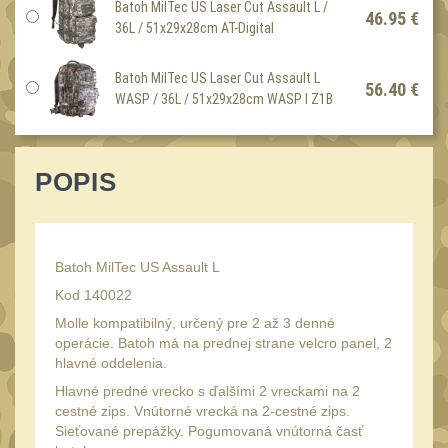
Láhve
Batoh MilTec US Laser Cut Assault L /
16
46.95 €
36L / 51x29x28cm AT-Digital
Lékárničky
17
Na přežití
Batoh MilTec US Laser Cut Assault L
26
56.40 €
WASP / 36L / 51x29x28cm WASP I Z1B
Ostatní
44
MONTÁŽE PRO OPTIKU
(596)
POPIS
Adaptéry a risery
40
Boční montáže
11
Batoh MilTec US Assault L
Montáže pro optiku
179
Kod 140022
1" Picatinny
45
Molle kompatibilný, určený pre 2 až 3 denné
operácie. Batoh má na prednej strane velcro panel, 2
1" Dovetail
13
hlavné oddelenia.
30mm Picatinny
47
Hlavné predné vrecko s ďalšími 2 vreckami na 2
cestné zips. Vnútorné vrecká na 2-cestné zips.
30mm Dovetail
14
Sieťované prepážky. Pogumovaná vnútorná časť