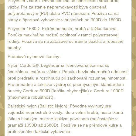
AA/AAA/14500 Li-Ion
Polyester Oxford: Pevná tkanina so špecifickou štruktúrou
baterie
väzby. Pre zaistenie nepremokavosti býva opatrená
2
polyuretánovým (PU) alebo PVC nánosom. Používa sa na
Svítilny pro 18650
stany a športové vybavenie v hustotách od 300D do 1800D.
baterie
5
Polyester 1680D: Extrémne hustá, hrubá a ťažká tkanina.
Ponúka maximálnu možnú odolnosť v rámci polyesterovej
Svítilny pro
rodiny. Používa sa na záťažové ochranné puzdrá a robustné
CR123A/16340 Li-Ion
batohy.
baterie
3
Prémiové nylonové tkaniny:
Kapesní svítilny
4
Nylon Cordura®: Legendárna licencovaná tkanina so
Svietidlá s magnetom
špeciálnou textúrou vlákien. Ponúka bezkonkurenčnú odolnosť
2
proti predratiu a roztrhnutiu pri zachovaní rozumnej hmotnosti.
Potápačské svietidlá
Pre armádnu a taktickú výstroj sú priemyselným štandardom
2
hustoty Cordura 500D (ľahšia, ohybnejšia) a Cordura 1000D
Laserové značkovače
9
(maximálna robustnosť).
Nabíjačky
Balistický nylon (Ballistic Nylon): Pôvodne vyvinutý pre
17
vojenské nepriestrelné vesty. Ide o veľmi hrubú, husto tkanú
Adaptér pro nabíječku
8
látku s hladkým, mierne lesklým povrchom (najčastejšie v
gramáži 1050D až 1680D). Používa se na prémiové kufre a
Akumulátory a baterie
7
profesionálne taktické vybavenie.