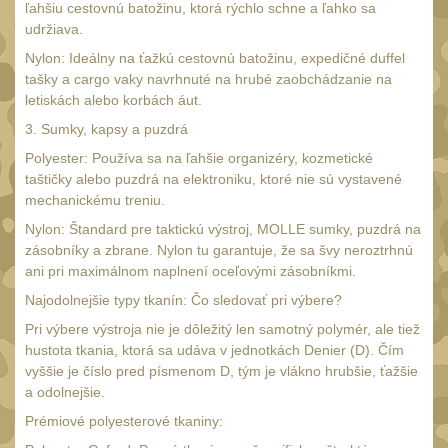
SVIETIDLÁ
ľahšiu cestovnú batožinu, ktorá rýchlo schne a ľahko sa
(89)
udržiava.
Méně než 200 lm
1
Nylon: Ideálny na ťažkú cestovnú batožinu, expedičné duffel
200 - 500 lm
tašky a cargo vaky navrhnuté na hrubé zaobchádzanie na
2
letiskách alebo korbách áut.
510 - 990 lm
3
3. Sumky, kapsy a puzdrá
1000 - 2000 lm
Polyester: Používa sa na ľahšie organizéry, kozmetické
1
taštičky alebo puzdrá na elektroniku, ktoré nie sú vystavené
Nad 2000 lm
8
mechanickému treniu.
Speciální svítilny
Nylon: Štandard pre taktickú výstroj, MOLLE sumky, puzdrá na
12
zásobníky a zbrane. Nylon tu garantuje, že sa švy neroztrhnú
Lovecké svítilny
1
ani pri maximálnom naplnení oceľovými zásobníkmi.
Policejní svítilny
Najodolnejšie typy tkanín: Čo sledovať pri výbere?
4
Pri výbere výstroja nie je dôležitý len samotný polymér, ale tiež
Vyhledávací svítilny
5
hustota tkania, ktorá sa udáva v jednotkách Denier (D). Čím
Čelové svetlá -
vyššie je číslo pred písmenom D, tým je vlákno hrubšie, ťažšie
čelovky
a odolnejšie.
4
Prémiové polyesterové tkaniny:
Svítilny pro