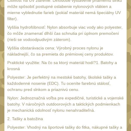
Náradie a nástroje
Citlivosť na UV žiarenie: Dlhodobé vystavenie priamemu slnku
33
môže spôsobiť postupné oslabenie nylonových vlákien a
AR15
mierne vyblednutie farieb (pokiaľ materiál nemá špeciálny UV
19
filter).
AK47
9
Vyššia hydrofóbnosť: Nylon absorbuje viac vody ako polyester,
.22
7
čo môže znamenať dlhší čas schnutia pri úplnom premočení
(rieši se vodoodpudivým záterom).
.223 (5.56mm)
8
Vyššia obstarávacia cena: Výrobný proces nylonu je
.243 .260 (6.5mm)
7
nákladnejší, čo sa premieta do prémiovej ceny produktov.
.270 .280 (7mm)
7
Praktické využitie: Na čo sa ktorý materiál hodí?1. Batohy a
krosná
.30 .308 (7.62mm)
11
Polyester: Je perfektný na mestské batohy, školské tašky a
12GA, 20GA
10
každodenné nosenie (EDC). Tu oceníte farebnú stálosť,
ochranu pred slnkom a priaznivú cenu.
.40 .41
6
Nylon: Jednoznačná voľba pre expedičné, turistické a vojenské
.44 .45
6
batohy. V náročných outdoorových a taktických podmienkach
.357 .38 (9mm)
je mechanická odolnosť nylonu nenahraditeľná.
7
2. Tašky a batožina
1911
6
Polyester: Vhodný na športové tašky do fitka, nákupné tašky a