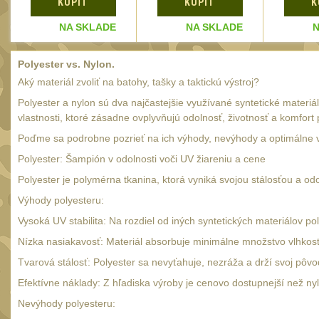
KÚPIŤ
KÚPIŤ
K
NA SKLADE
NA SKLADE
N
Polyester vs. Nylon.
Aký materiál zvoliť na batohy, tašky a taktickú výstroj?
Polyester a nylon sú dva najčastejšie využívané syntetické materiá
vlastnosti, ktoré zásadne ovplyvňujú odolnosť, životnosť a komfort 
Poďme sa podrobne pozrieť na ich výhody, nevýhody a optimálne vy
Polyester: Šampión v odolnosti voči UV žiareniu a cene
Polyester je polymérna tkanina, ktorá vyniká svojou stálosťou a od
Výhody polyesteru:
Vysoká UV stabilita: Na rozdiel od iných syntetických materiálov 
Nízka nasiakavosť: Materiál absorbuje minimálne množstvo vlhkost
Tvarová stálosť: Polyester sa nevyťahuje, nezráža a drží svoj pôvo
Efektívne náklady: Z hľadiska výroby je cenovo dostupnejší než nyl
Nevýhody polyesteru: