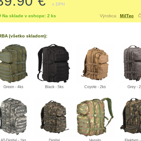
39.90 €
s DPH
Na sklade v eshope: 2 ks
Výrobca:
MilTec
Č
BA (všetko skladom):
Green - 4ks
Black - 5ks
Coyote - 2ks
Grey - 
AT-Digital - 1ks
Digital
Vegato
Flektarn -