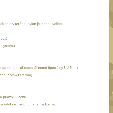
zanie v teréne, nylon je jasnou voľbou.
 betón.
o systému.
arieb (pokiaľ materiál nemá špeciálny UV filter).
doodpudivým záterom).
a priaznivú cenu.
ká odolnosť nylonu nenahraditeľná.