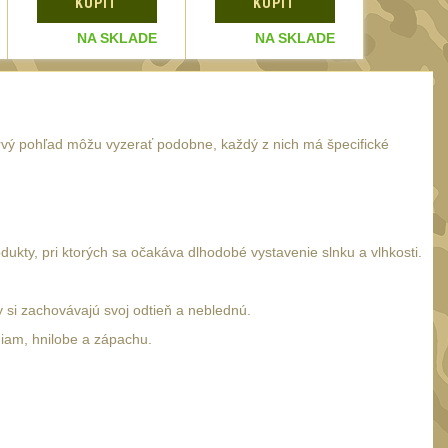
KÚPIŤ
KÚPIŤ
KÚ
NA SKLADE
NA SKLADE
N
 prvý pohľad môžu vyzerať podobne, každý z nich má špecifické
dukty, pri ktorých sa očakáva dlhodobé vystavenie slnku a vlhkosti.
 si zachovávajú svoj odtieň a neblednú.
niam, hnilobe a zápachu.