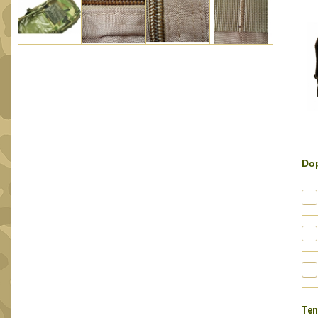
Dop
Ten