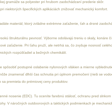
akej gramáže sa polyester pri hrubom zaobchádzaní prederie skôr.
e pri niektorých špecifických aplikáciách znižovať mechanický komfort.
áte materiál, ktorý zvládne extrémne zaťaženie, ťah a drsné zaobchád
okú štrukturálnu pevnosť. Výborne odolávajú treniu o skaly, konáre či
ové zaťaženie. Pri ťahu pruží, ale netrhá sa, čo zvyšuje nosnosť celéh
nických rozpúšťadiel a bežných chemikálií.
 spôsobiť postupné oslabenie nylonových vlákien a mierne vyblednutie f
 môže znamenať dlhší čas schnutia pri úplnom premočení (rieši se vo
o sa premieta do prémiovej ceny produktov.
denné nosenie (EDC). Tu oceníte farebnú stálosť, ochranu pred slnkom 
atohy. V náročných outdoorových a taktických podmienkach je mechanic