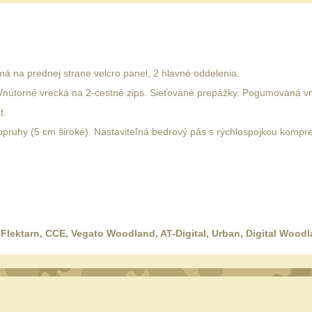
má na prednej strane velcro panel, 2 hlavné oddelenia.
 Vnútorné vrecká na 2-cestné zips. Sieťované prepážky. Pogumovaná v
t.
opruhy (5 cm široké). Nastaviteľná bedrový pás s rýchlospojkou komp
 Flektarn, CCE, Vegato Woodland, AT-Digital, Urban, Digital Woo