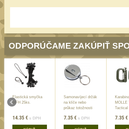
ODPORÚČAME ZAKÚPIŤ SPO
Elastická smyčka
Samonavíjecí držák
Karabina
MFH 25ks.
na klíče nebo
MOLLE 
průkaz totožnosti
Tactical
Viper
(2ks)
14.35
€
7.35
€
7.35
€
s DPH
s DPH