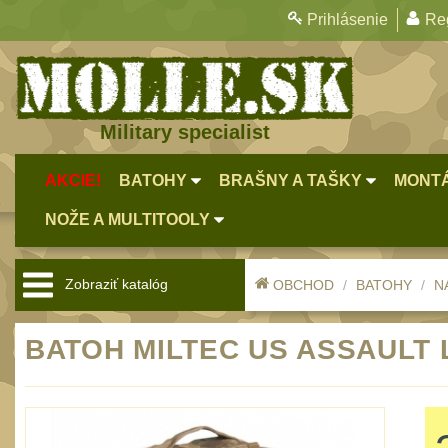
Prihlásenie
Reg
Military specialist
AKCIE!
BATOHY
BRAŠNY A TAŠKY
MONTÁ
NOŽE A MULTITOOLY
Zobraziť katalóg
OBCHOD
BATOHY
N
BATOH MILTEC US ASSAULT L