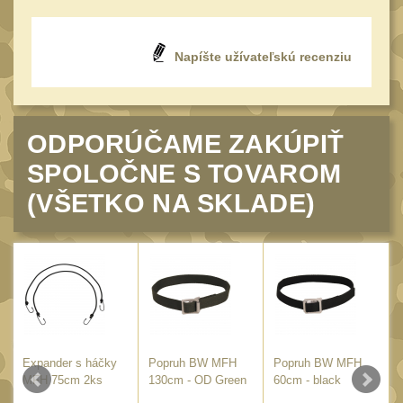
Monokuláry
5
Kolimátory
53
Napíšte užívateľskú recenziu
Zvětšovací moduly
5
LPVO
21
Na vzduchovku
ODPORÚČAME ZAKÚPIŤ
15
Na kuše
SPOLOČNE S TOVAROM
2
(VŠETKO NA SKLADE)
Velký oční reliéf
1
Na dlouhé
vzdálenosti
13
Multi-range
32
Krátka a střední
vzdálenost
16
Expander s háčky
Popruh BW MFH
Popruh BW MFH
Príslušenstvo pre
MFH 75cm 2ks
130cm - OD Green
60cm - black
optiku
9