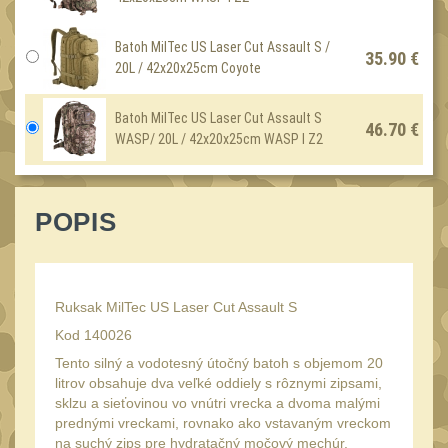
Láhve
16
Lékárničky
Batoh MilTec US Laser Cut Assault S /
17
35.90 €
20L / 42x20x25cm Coyote
Na přežití
26
Ostatní
44
Batoh MilTec US Laser Cut Assault S
46.70 €
WASP/ 20L / 42x20x25cm WASP I Z2
MONTÁŽE PRO OPTIKU
(596)
Adaptéry a risery
POPIS
40
Boční montáže
11
Montáže pro optiku
179
Ruksak MilTec US Laser Cut Assault S
1" Picatinny
45
Kod 140026
1" Dovetail
13
Tento silný a vodotesný útočný batoh s objemom 20
30mm Picatinny
litrov obsahuje dva veľké oddiely s rôznymi zipsami,
47
sklzu a sieťovinou vo vnútri vrecka a dvoma malými
30mm Dovetail
prednými vreckami, rovnako ako vstavaným vreckom
14
na suchý zips pre hydratačný močový mechúr.