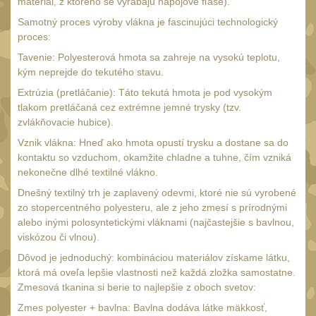
materiál, z ktorého se vyrábajú nápojové fľaše).
Čištění
38
Samotný proces výroby vlákna je fascinujúci technologický
AR15
14
proces:
AK47
Tavenie: Polyesterová hmota sa zahreje na vysokú teplotu,
10
kým neprejde do tekutého stavu.
.22
10
Extrúzia (pretláčanie): Táto tekutá hmota je pod vysokým
.223 (5.56mm)
9
tlakom pretláčaná cez extrémne jemné trysky (tzv.
zvlákňovacie hubice).
.243 .260 (6.5mm)
7
Vznik vlákna: Hneď ako hmota opustí trysku a dostane sa do
.270 .280 (7mm)
8
kontaktu so vzduchom, okamžite chladne a tuhne, čím vzniká
.30 .308 (7.62mm)
nekonečne dlhé textilné vlákno.
10
Dnešný textilný trh je zaplavený odevmi, ktoré nie sú vyrobené
12GA, 20GA
14
zo stopercentného polyesteru, ale z jeho zmesí s prírodnými
.40 .41
alebo inými polosyntetickými vláknami (najčastejšie s bavlnou,
10
viskózou či vlnou).
.44 .45
11
Dôvod je jednoduchý: kombináciou materiálov získame látku,
.357 .38 (9mm)
ktorá má oveľa lepšie vlastnosti než každá zložka samostatne.
11
Zmesová tkanina si berie to najlepšie z oboch svetov:
1911
8
Zmes polyester + bavlna: Bavlna dodáva látke mäkkosť,