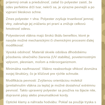
Náradie a nástroje
príjemný omak a priedušnosť, zatiaľ čo polyester zaistí, že
33
odev perfektne drží tvar, nekrčí sa, je výrazne pevnejší a po
AR15
19
vypraní bleskovo schne.
AK47
9
Zmes polyester + vlna: Polyester zvyšuje trvanlivosť jemnej
vlny, zabraňuje jej zrážaniu pri praní a znižuje celkovú
.22
7
hmotnosť odevu.
.223 (5.56mm)
8
Polyesterové vlákna majú širokú škálu benefitov, ktoré je
.243 .260 (6.5mm)
navyše možné mechanickými či chemickými procesmi ďalej
7
modifikovať:
.270 .280 (7mm)
7
Vysoká odolnosť: Materiál skvele odoláva dlhodobému
.30 .308 (7.62mm)
pôsobeniu slnečného žiarenia (UV stabilita), poveternostným
11
vplyvom, plesniam, moľom a mikroorganizmom.
12GA, 20GA
10
Minimálna navlhnavosť: Vlákno neabsorbuje vlhkosť dovnútra
.40 .41
svojej štruktúry, čo je kľúčové pre rýchle schnutie.
6
.44 .45
Modifikácia pevnosti: Zvýšenou orientáciou molekúl
6
(pretiahnutím vlákna za tepla) je možné dosiahnuť extrémnu
.357 .38 (9mm)
7
pevnosť. Takto upravený polyester sa používa na šijacie nite,
dopravné pásy alebo pneumatikové kordy.
1911
6
Optické klamy a náhrada hodvábu: Pokiaľ sa použije tryska s