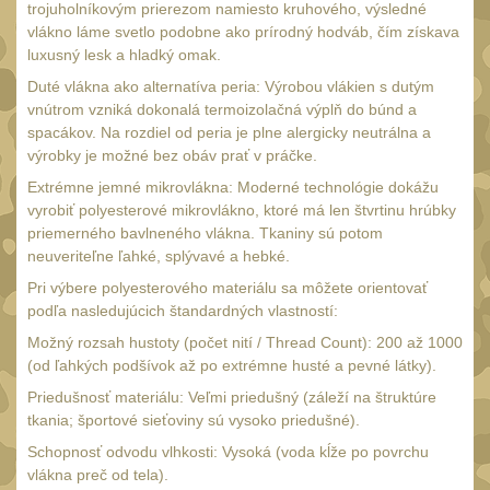
SVIETIDLÁ
trojuholníkovým prierezom namiesto kruhového, výsledné
(89)
vlákno láme svetlo podobne ako prírodný hodváb, čím získava
Méně než 200 lm
luxusný lesk a hladký omak.
1
200 - 500 lm
Duté vlákna ako alternatíva peria: Výrobou vlákien s dutým
2
vnútrom vzniká dokonalá termoizolačná výplň do búnd a
510 - 990 lm
spacákov. Na rozdiel od peria je plne alergicky neutrálna a
3
výrobky je možné bez obáv prať v práčke.
1000 - 2000 lm
1
Extrémne jemné mikrovlákna: Moderné technológie dokážu
Nad 2000 lm
vyrobiť polyesterové mikrovlákno, ktoré má len štvrtinu hrúbky
8
priemerného bavlneného vlákna. Tkaniny sú potom
Speciální svítilny
12
neuveriteľne ľahké, splývavé a hebké.
Lovecké svítilny
Pri výbere polyesterového materiálu sa môžete orientovať
1
podľa nasledujúcich štandardných vlastností:
Policejní svítilny
4
Možný rozsah hustoty (počet nití / Thread Count): 200 až 1000
Vyhledávací svítilny
(od ľahkých podšívok až po extrémne husté a pevné látky).
5
Priedušnosť materiálu: Veľmi priedušný (záleží na štruktúre
Čelové svetlá -
tkania; športové sieťoviny sú vysoko priedušné).
čelovky
4
Schopnosť odvodu vlhkosti: Vysoká (voda kĺže po povrchu
Svítilny pro
vlákna preč od tela).