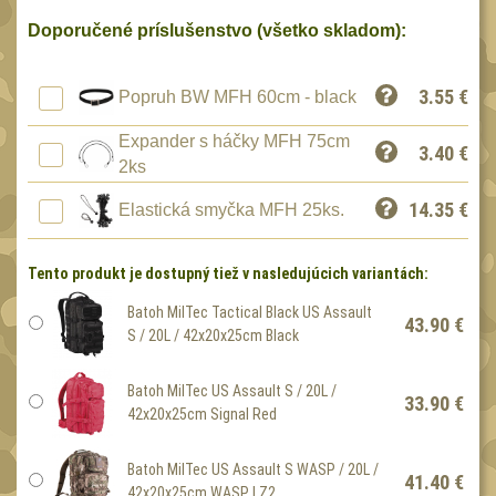
Peněženky
15
Doporučené príslušenstvo (všetko skladom):
Doplňky
377
Ramenní popruhy a
3.55
€
Popruh BW MFH 60cm - black
vycpávky
10
Expander s háčky MFH 75cm
3.40
€
Karabiny a přezky
75
2ks
Kroužky, šňůrky,
14.35
€
Elastická smyčka MFH 25ks.
koncovky
25
Nášivky
105
Tento produkt je dostupný tiež v nasledujúcich variantách:
Samonavíjecí držáky
1
Batoh MilTec Tactical Black US Assault
43.90 €
Zámky
S / 20L / 42x20x25cm Black
1
Nepromokavý potahy a
vaky
Batoh MilTec US Assault S / 20L /
18
33.90 €
42x20x25cm Signal Red
Adaptéry
33
Taktická pera
Batoh MilTec US Assault S WASP / 20L /
4
41.40 €
42x20x25cm WASP I Z2