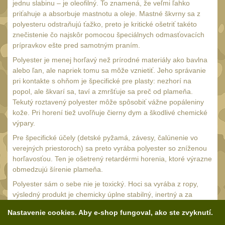
18650
jednu slabinu – je oleofilný. To znamená, že veľmi ľahko
1
priťahuje a absorbuje mastnotu a oleje. Mastné škvrny sa z
14500 / AA / AAA
4
polyesteru odstraňujú ťažko, preto je kritické ošetriť takéto
znečistenie čo najskôr pomocou špeciálnych odmasťovacích
16340 a CR123
1
prípravkov ešte pred samotným praním.
Držiaky a
Polyester je menej horľavý než prírodné materiály ako bavlna
príslušenstvo
27
alebo ľan, ale napriek tomu sa môže vznietiť. Jeho správanie
pri kontakte s ohňom je špecifické pre plasty: nezhorí na
Náhradné diely
7
popol, ale škvarí sa, taví a zmršťuje sa preč od plameňa.
OBLEČENIE
Tekutý roztavený polyester môže spôsobiť vážne popáleniny
(297)
kože. Pri horení tiež uvoľňuje čierny dym a škodlivé chemické
Nosiče plátů a vesty
výpary.
18
Pre špecifické účely (detské pyžamá, závesy, čalúnenie vo
Prilby
4
verejných priestoroch) sa preto vyrába polyester so zníženou
horľavosťou. Ten je ošetrený retardérmi horenia, ktoré výrazne
Opasky
24
obmedzujú šírenie plameňa.
Chrániče
10
Polyester sám o sebe nie je toxický. Hoci sa vyrába z ropy,
výsledný produkt je chemicky úplne stabilný, inertný a za
Nášivky
104
bežných podmienok neuvoľňuje žiadne škodlivé látky. Je
Nastavenie cookies. Aby e-shop fungoval, ako ste zvyknutí.
Ponča a pláštěnky
bezpečný pre ľudskú pokožku a nespôsobuje alergické
11