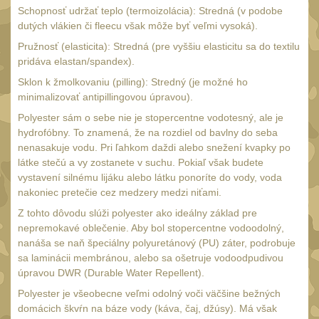
AA/AAA/14500 Li-Ion
Schopnosť udržať teplo (termoizolácia): Stredná (v podobe
baterie
2
dutých vlákien či fleecu však môže byť veľmi vysoká).
Svítilny pro 18650
Pružnosť (elasticita): Stredná (pre vyššiu elasticitu sa do textilu
baterie
pridáva elastan/spandex).
5
Sklon k žmolkovaniu (pilling): Stredný (je možné ho
Svítilny pro
minimalizovať antipillingovou úpravou).
CR123A/16340 Li-Ion
baterie
Polyester sám o sebe nie je stopercentne vodotesný, ale je
3
hydrofóbny. To znamená, že na rozdiel od bavlny do seba
Kapesní svítilny
nenasakuje vodu. Pri ľahkom daždi alebo snežení kvapky po
4
látke stečú a vy zostanete v suchu. Pokiaľ však budete
Svietidlá s magnetom
2
vystavení silnému lijáku alebo látku ponoríte do vody, voda
nakoniec pretečie cez medzery medzi niťami.
Potápačské svietidlá
2
Z tohto dôvodu slúži polyester ako ideálny základ pre
Laserové značkovače
9
nepremokavé oblečenie. Aby bol stopercentne vodoodolný,
nanáša se naň špeciálny polyuretánový (PU) záter, podrobuje
Nabíjačky
17
sa laminácii membránou, alebo sa ošetruje vodoodpudivou
Adaptér pro nabíječku
úpravou DWR (Durable Water Repellent).
8
Polyester je všeobecne veľmi odolný voči väčšine bežných
Akumulátory a baterie
7
domácich škvŕn na báze vody (káva, čaj, džúsy). Má však