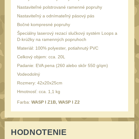
20
Nastaviteľné polstrované ramenné popruhy
Mechanická mířidla
30
Nastaviteľný a odnímateľný pásový pás
Dvojnožky
39
Bočné kompresné popruhy
Dvojnožky na hlaveň
Špeciálny laserový rezací slučkový systém Loops a
2
D-krúžky na ramenných popruhoch
Dvojnožky pro picatinny
Materiál: 100% polyester, potiahnutý PVC
25
Celkový objem: cca. 20L
Dvojnožky pro M-LOK
9
Padanie: EVA pena (260 alebo skôr 550 g/qm)
Dvojnožky pro Keymod
Vodeodolný
2
Rozmery: 42x20x25cm
Dvojnožky na otočný
Hmotnosť: cca. 1,1 kg
čep
15
Farba:
WASP I Z1B, WASP I Z2
Popruhy a poutka
40
Príslušenstvo
18
OPTIKY
HODNOTENIE
(145)