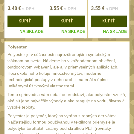
UTG
3.40
€
3.55
€
3.55
€
s DPH
s DPH
s DPH
45
Accushot
7
KÚPIŤ
KÚPIŤ
KÚPIŤ
Accushot Tactical
9
E
NA SKLADE
NA SKLADE
NA SKLADE
Accushot Precision
3
Polyester.
Hunter
6
Polyester je v súčasnosti najrozšírenejším syntetickým
BugBuster
4
vláknom na svete. Nájdeme ho v každodennom oblečení,
outdoorovom vybavení, ale aj v priemyselných aplikáciách.
Kolimátory
16
Hoci okolo neho koluje množstvo mýtov, moderné
Schmidt&Bender
technologické postupy z neho urobili materiál s úplne
3
unikátnymi úžitkovými vlastnosťami.
Delta Optical
2
Tento sprievodca vám detailne predstaví, ako polyester vzniká,
Sightmark
aké sú jeho najväčšie výhody a ako reaguje na vodu, škvrny či
19
vysoké teploty.
Vector Optics
5
Polyester je polymér, ktorý sa vyrába z ropných derivátov.
Najčastejšou formou používanou v textilnom priemysle je
ČIŠTĚNÍ A ÚDRŽBA
(65)
polyetyléntereftalát, známy pod skratkou PET (rovnaký