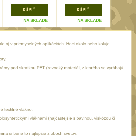
KÚPIŤ
KÚPIŤ
KÚ
NA SKLADE
NA SKLADE
N
e aj v priemyselných aplikáciách. Hoci okolo neho koluje
oty.
 známy pod skratkou PET (rovnaký materiál, z ktorého se vyrábajú
 textilné vlákno.
losyntetickými vláknami (najčastejšie s bavlnou, viskózou či
na si berie to najlepšie z oboch svetov: