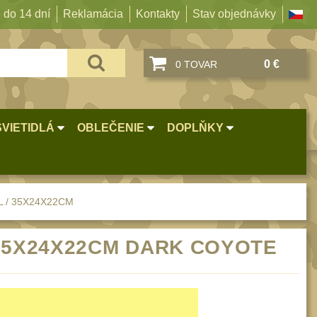
 do 14 dní
Reklamácia
Kontakty
Stav objednávky
0 €
0 TOVAR
SVIETIDLÁ
OBLEČENIE
DOPLŇKY
L / 35X24X22CM
 35X24X22CM DARK COYOTE