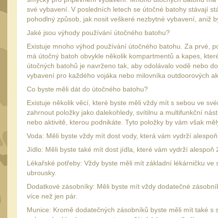
své vybavení. V posledních letech se útočné batohy stávají stá
pohodlný způsob, jak nosit veškeré nezbytné vybavení, aniž by b
Jaké jsou výhody používání útočného batohu?
Existuje mnoho výhod používání útočného batohu. Za prvé, p
má útočný batoh obvykle několik kompartmentů a kapes, které l
útočných batohů je navrženo tak, aby odolávalo vodě nebo dok
vybavení pro každého vojáka nebo milovníka outdoorových akti
Co byste měli dát do útočného batohu?
Existuje několik věcí, které byste měli vždy mít s sebou ve 
zahrnout položky jako dalekohledy, svítilnu a multifunkční nás
nebo aktivitě, kterou podnikáte. Tyto položky by vám však mě
Voda: Měli byste vždy mít dost vody, která vám vydrží alespoň
Jídlo: Měli byste také mít dost jídla, které vám vydrží alespoň
Lékařské potřeby: Vždy byste měli mít základní lékárničku ve
ubrousky.
Dodatkové zásobníky: Měli byste mít vždy dodatečné zásobníky
více než jen pár.
Munice: Kromě dodatečných zásobníků byste měli mít také s s