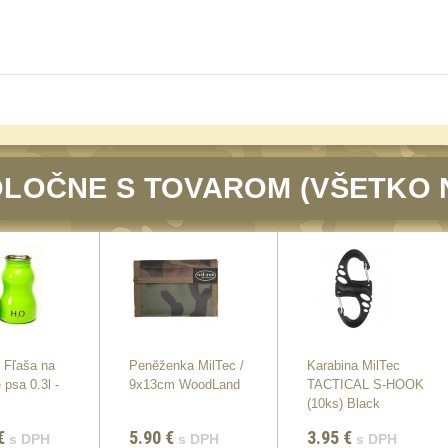
LOČNE S TOVAROM (VŠETKO 
Fľaša na
Peněženka MilTec /
Karabina MilTec
 psa 0.3l -
9x13cm WoodLand
TACTICAL S-HOOK
(10ks) Black
€
5.90
€
3.95
€
s DPH
s DPH
s DPH