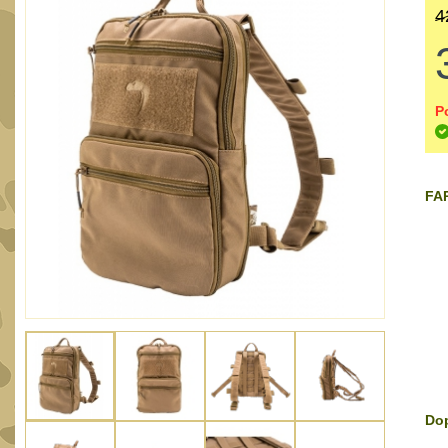
4
P
FAR
Dop