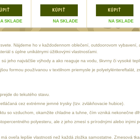
ÚPIŤ
KÚPIŤ
KÚPIŤ
A SKLADE
NA SKLADE
NA SKLADE
a svete. Nájdeme ho v každodennom oblečení, outdoorovom vybavení, al
eriál s úplne unikátnymi úžitkovými vlastnosťami.
 sú jeho najväčšie výhody a ako reaguje na vodu, škvrny či vysoké tepl
ejšou formou používanou v textilnom priemysle je polyetyléntereftalát,
prejde do tekutého stavu.
retláčaná cez extrémne jemné trysky (tzv. zvlákňovacie hubice).
ktu so vzduchom, okamžite chladne a tuhne, čím vzniká nekonečne dlhé
stopercentného polyesteru, ale z jeho zmesí s prírodnými alebo inými po
má oveľa lepšie vlastnosti než každá zložka samostatne. Zmesová tkani