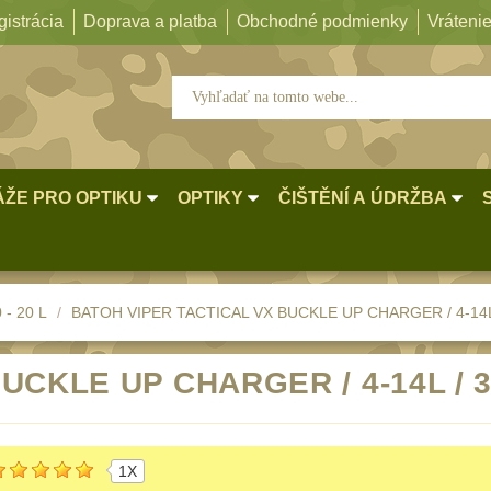
istrácia
Doprava a platba
Obchodné podmienky
Vrátenie
ŽE PRO OPTIKU
OPTIKY
ČIŠTĚNÍ A ÚDRŽBA
 - 20 L
BATOH VIPER TACTICAL VX BUCKLE UP CHARGER / 4-14
BUCKLE UP CHARGER / 4-14L /
1X