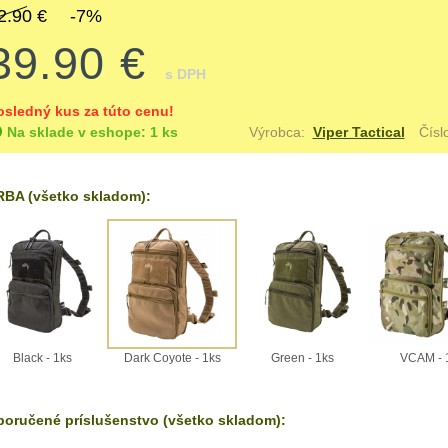
2.90 €
-7%
39.90 €
s DPH
osledný kus za túto cenu!
Na sklade v eshope: 1 ks
Výrobca:
Viper Tactical
Čísl
BA (všetko skladom):
Black - 1ks
Dark Coyote - 1ks
Green - 1ks
VCAM - 
oručené príslušenstvo (všetko skladom):