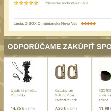
Priemerné hodnotenie -
5.0
Lucia
, Z-BOX Chminianska Nová Ves
ODPORÚČAME ZAKÚPIŤ SPO
Elastická smyčka
Karabina pre
H2O4K9 
MFH 25ks.
MOLLE Viper
vodu pre
Tactical V-Lock
zelená
(2ks)
14.35
€
7.35
€
11.90
s DPH
s DPH