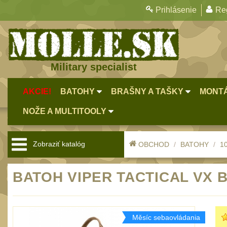
Prihlásenie
Reg
Military specialist
AKCIE!
BATOHY
BRAŠNY A TAŠKY
MONTÁ
NOŽE A MULTITOOLY
Zobraziť katalóg
OBCHOD
BATOHY
10
BATOH VIPER TACTICAL VX 
Měsíc sebaovládania