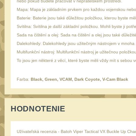
nebo pokud budete pracovat v nepřátelském prostředí.
Mapa: Mapa je základním prvkem pro každou vojenskou nebo
Baterie: Baterie jsou také důležitou položkou, kterou byste mě
Svítilna: Svítilna je další základní položkou. Mohli byste ji 
Sada na čištění a olej: Sada na čištění a olej jsou také důlež
Dalekohledy: Dalekohledy jsou užitečným nástrojem v mnoha s
Multifunkční nástroj: Multifunkční nástroj je užitečnou položk
To jsou jen některé z věcí, které byste měli vždy mít s sebo
Farba:
Black, Green, VCAM, Dark Coyote, V-Cam Black
HODNOTENIE
Užívateľská recenzia - Batoh Viper Tactical VX Buckle Up Ch