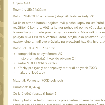
Objem 4-14L
Rozměry 35x24x22cm
Batoh CHARGER je zajímavý doplněk taktické řady VX.
Na čelní straně batohu najdete dvě ploché kapsy na umístění 
rozšířitelné komory. Větší z komor pohodlně pojme větrovku, 
lékárničku popřípadě prostředky na orientaci. Mezi velkou a
pokryta MOLLE/PALS vazbou, která, stejně jako přiložené FA
nastavitelné a mají své průvlaky na protažení hadičky hydrata
Batoh VX CHARGER nabízí:
kompatibilitu se systémem VX
místo pro hydratační vak do objemu 2 l
zadní MOLLE/PALS vazbu
přezky pro rychlý odhozpevný materiál polytech 700D
nízkoprofilové zipy
Materiál: Polyester 700D polytech
Hmotnost: 0,54 kg
Co je útočný (assault) batoh?
Útočný batoh je batoh navržený pro snadné nošení během bojo
smyčky pro připevnění vybavení. Mnoho útočných batohů má tak