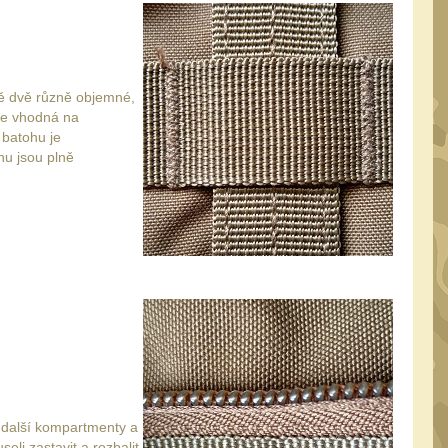
vě dvě různě objemné,
 je vhodná na
 batohu je
hu jsou plně
 další kompartmenty a
li zastavit a rozbalit