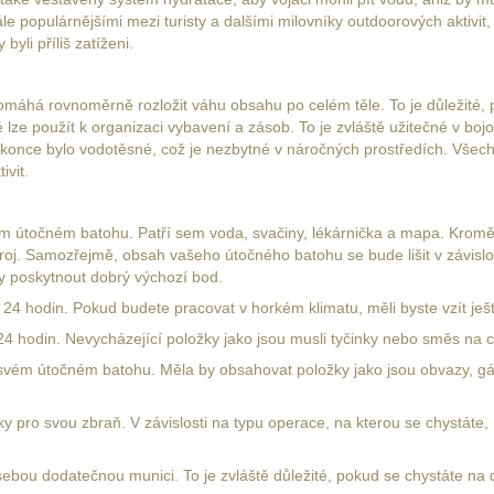
le populárnějšími mezi turisty a dalšími milovníky outdoorových aktivit,
yli příliš zatíženi.
omáhá rovnoměrně rozložit váhu obsahu po celém těle. To je důležité
ze použít k organizaci vybavení a zásob. To je zvláště užitečné v bojo
once bylo vodotěsné, což je nezbytné v náročných prostředích. Všechn
vit.
svém útočném batohu. Patří sem voda, svačiny, lékárnička a mapa. Kromě
troj. Samozřejmě, obsah vašeho útočného batohu se bude lišit v závislos
ly poskytnout dobrý výchozí bod.
 24 hodin. Pokud budete pracovat v horkém klimatu, měli byste vzít ješt
 24 hodin. Nevycházející položky jako jsou musli tyčinky nebo směs na c
 svém útočném batohu. Měla by obsahovat položky jako jsou obvazy, gá
 pro svou zbraň. V závislosti na typu operace, na kterou se chystáte
ebou dodatečnou munici. To je zvláště důležité, pokud se chystáte na