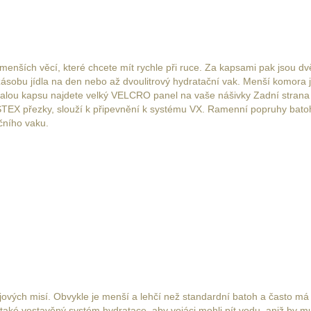
menších věcí, které chcete mít rychle při ruce. Za kapsami pak jsou d
zásobu jídla na den nebo až dvoulitrový hydratační vak. Menší komora
 malou kapsu najdete velký VELCRO panel na vaše nášivky Zadní strana
STEX přezky, slouží k připevnění k systému VX. Ramenní popruhy bato
čního vaku.
vých misí. Obvykle je menší a lehčí než standardní batoh a často má
é vestavěný systém hydratace, aby vojáci mohli pít vodu, aniž by muse