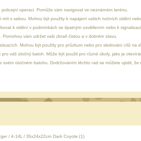
 policejní operaci. Pomůže vám navigovat ve neznámém terénu.
li mít s sebou. Mohou být použity k napájení vašich nočních vidění nebo
potřebovat k vidění v podmínkách se špatným osvětlením nebo k signaliza
ité. Pomohou vám udržet vaši zbraň čistou a v dobrém stavu.
ituacích. Mohou být použity pro průzkum nebo pro sledování cílů na d
ou pro váš útočný batoh. Může být použit pro různé úkoly, jako je otevír
u ve svém útočném batohu. Dodržováním těchto rad se můžete ujistit, že
arger / 4-14L / 35x24x22cm Dark Coyote (
1
)