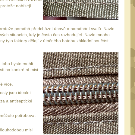
 protože nabízejí
, protože pomáhá předcházet únavě a namáhání svalů. Navíc
vých situacích, kdy je často čas rozhodující. Navíc mnoho
y tyto faktory dělají z útočného batohu základní součást
 toho byste mohli
ti na konkrétní misi
ě více.
esty jsou ideální.
za a antiseptické
, můžete potřebovat
 dlouhodobou misi