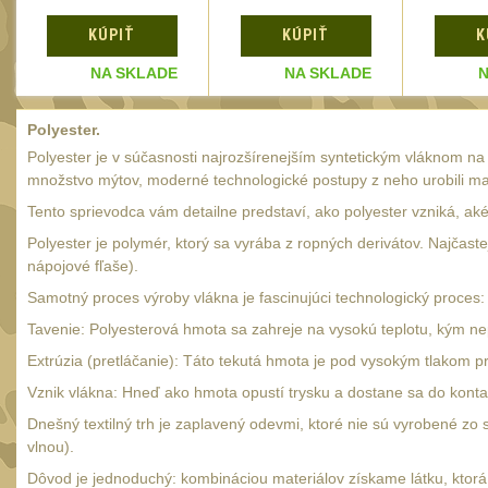
KÚPIŤ
KÚPIŤ
K
NA SKLADE
NA SKLADE
N
Polyester.
Polyester je v súčasnosti najrozšírenejším syntetickým vláknom n
množstvo mýtov, moderné technologické postupy z neho urobili mat
Tento sprievodca vám detailne predstaví, ako polyester vzniká, aké
Polyester je polymér, ktorý sa vyrába z ropných derivátov. Najčast
nápojové fľaše).
Samotný proces výroby vlákna je fascinujúci technologický proces:
Tavenie: Polyesterová hmota sa zahreje na vysokú teplotu, kým ne
Extrúzia (pretláčanie): Táto tekutá hmota je pod vysokým tlakom p
Vznik vlákna: Hneď ako hmota opustí trysku a dostane sa do konta
Dnešný textilný trh je zaplavený odevmi, ktoré nie sú vyrobené zo 
vlnou).
Dôvod je jednoduchý: kombináciou materiálov získame látku, ktorá 