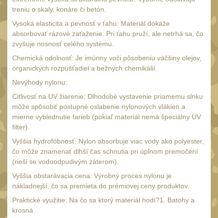
Čištění
39
treniu o skaly, konáre či betón.
AR15
14
Vysoká elasticita a pevnosť v ťahu: Materiál dokáže
absorbovať rázové zaťaženie. Pri ťahu pruží, ale netrhá sa, čo
AK47
10
zvyšuje nosnosť celého systému.
.22
10
Chemická odolnosť: Je imúnny voči pôsobeniu väčšiny olejov,
organických rozpúšťadiel a bežných chemikálií.
.223 (5.56mm)
9
Nevýhody nylonu:
.243 .260 (6.5mm)
7
Citlivosť na UV žiarenie: Dlhodobé vystavenie priamemu slnku
.270 .280 (7mm)
8
môže spôsobiť postupné oslabenie nylonových vlákien a
mierne vyblednutie farieb (pokiaľ materiál nemá špeciálny UV
.30 .308 (7.62mm)
10
filter).
12GA, 20GA
14
Vyššia hydrofóbnosť: Nylon absorbuje viac vody ako polyester,
čo môže znamenať dlhší čas schnutia pri úplnom premočení
.40 .41
11
(rieši se vodoodpudivým záterom).
.44 .45
12
Vyššia obstarávacia cena: Výrobný proces nylonu je
.357 .38 (9mm)
nákladnejší, čo sa premieta do prémiovej ceny produktov.
12
Praktické využitie: Na čo sa ktorý materiál hodí?1. Batohy a
1911
9
krosná