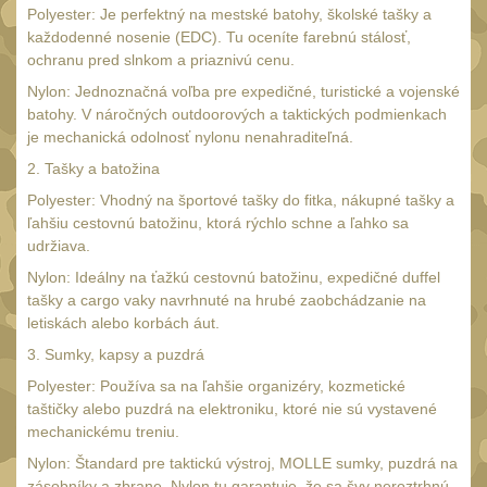
Náradie a nástroje
33
Polyester: Je perfektný na mestské batohy, školské tašky a
každodenné nosenie (EDC). Tu oceníte farebnú stálosť,
AR15
19
ochranu pred slnkom a priaznivú cenu.
AK47
9
Nylon: Jednoznačná voľba pre expedičné, turistické a vojenské
.22
batohy. V náročných outdoorových a taktických podmienkach
7
je mechanická odolnosť nylonu nenahraditeľná.
.223 (5.56mm)
8
2. Tašky a batožina
.243 .260 (6.5mm)
7
Polyester: Vhodný na športové tašky do fitka, nákupné tašky a
ľahšiu cestovnú batožinu, ktorá rýchlo schne a ľahko sa
.270 .280 (7mm)
7
udržiava.
.30 .308 (7.62mm)
11
Nylon: Ideálny na ťažkú cestovnú batožinu, expedičné duffel
12GA, 20GA
tašky a cargo vaky navrhnuté na hrubé zaobchádzanie na
10
letiskách alebo korbách áut.
.40 .41
6
3. Sumky, kapsy a puzdrá
.44 .45
6
Polyester: Používa sa na ľahšie organizéry, kozmetické
.357 .38 (9mm)
taštičky alebo puzdrá na elektroniku, ktoré nie sú vystavené
7
mechanickému treniu.
1911
6
Nylon: Štandard pre taktickú výstroj, MOLLE sumky, puzdrá na
zásobníky a zbrane. Nylon tu garantuje, že sa švy neroztrhnú