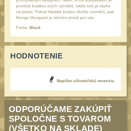
promyšleným designem. Navíc firma Maxpedition je
34mm
31
proslulá kvalitou svých výrobků, takže toto je sázka
Montáže pre kolimátory
na jistotu. Pokud hledáte brašnu těchto rozměrů, pak
Mongo Versipack je stvořen právě pro vás.
27
Ostatní
Farba:
Black
13
Montáže na hlaveň
3
Montáže pro svítilny
18
HODNOTENIE
Předpažbí
56
Pre AK
11
Pre M4/AR15
29
Napíšte užívateľskú recenziu
Ostatní
14
Pažby
51
ODPORÚČAME ZAKÚPIŤ
Raily, lišty, krytky
66
SPOLOČNE S TOVAROM
Přední rukojeti
50
(VŠETKO NA SKLADE)
Zadní rukojeti