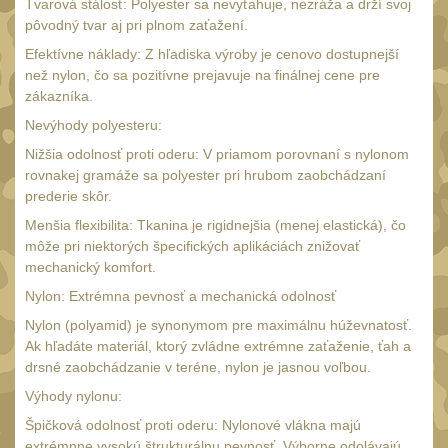
Tvarová stálosť: Polyester sa nevyťahuje, nezráža a drží svoj
UTG
pôvodný tvar aj pri plnom zaťažení.
45
Efektívne náklady: Z hľadiska výroby je cenovo dostupnejší
Accushot
7
než nylon, čo sa pozitívne prejavuje na finálnej cene pre
Accushot Tactical
zákazníka.
9
Nevýhody polyesteru:
Accushot Precision
3
Nižšia odolnosť proti oderu: V priamom porovnaní s nylonom
Hunter
6
rovnakej gramáže sa polyester pri hrubom zaobchádzaní
BugBuster
prederie skôr.
4
Menšia flexibilita: Tkanina je rigidnejšia (menej elastická), čo
Kolimátory
16
môže pri niektorých špecifických aplikáciách znižovať
Schmidt&Bender
mechanický komfort.
3
Nylon: Extrémna pevnosť a mechanická odolnosť
Delta Optical
2
Nylon (polyamid) je synonymom pre maximálnu húževnatosť.
Sightmark
19
Ak hľadáte materiál, ktorý zvládne extrémne zaťaženie, ťah a
drsné zaobchádzanie v teréne, nylon je jasnou voľbou.
Vector Optics
5
Výhody nylonu:
ČIŠTĚNÍ A ÚDRŽBA
(66)
Špičková odolnosť proti oderu: Nylonové vlákna majú
extrémnne vysokú štrukturálnu pevnosť. Výborne odolávajú