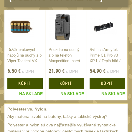
20
Mechanická mířidla
30
Dvojnožky
39
Dvojnožky na hlaveň
2
Dvojnožky pro picatinny
25
Držák brokových
Pouzdro na suchý
Svítilna Armytek
nábojů na suchý zip
zip na telefon
Prime C1 Pro v3
Dvojnožky pro M-LOK
9
Viper Tactical VX
Maxpedition Insert
XP-L / Teplá bílá /
Dvojnožky pro Keymod
Dark
(3528) /
744lm
6.50
€
21.90
€
54.90
€
s DPH
s DPH
s DPH
2
Dvojnožky na otočný
KÚPIŤ
KÚPIŤ
KÚPIŤ
čep
15
E
NA SKLADE
NA SKLADE
NA SKLADE
Popruhy a poutka
40
Polyester vs. Nylon.
Príslušenstvo
18
Aký materiál zvoliť na batohy, tašky a taktickú výstroj?
OPTIKY
(146)
Polyester a nylon sú dva najčastejšie využívané syntetické
materiály pri výrobe batohov, cestovných tašiek a taktických