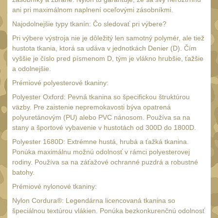
SVIETIDLÁ
(89)
ani pri maximálnom naplnení oceľovými zásobníkmi.
Méně než 200 lm
Najodolnejšie typy tkanín: Čo sledovať pri výbere?
1
200 - 500 lm
Pri výbere výstroja nie je dôležitý len samotný polymér, ale tiež
2
hustota tkania, ktorá sa udáva v jednotkách Denier (D). Čím
510 - 990 lm
vyššie je číslo pred písmenom D, tým je vlákno hrubšie, ťažšie
3
a odolnejšie.
1000 - 2000 lm
1
Prémiové polyesterové tkaniny:
Nad 2000 lm
8
Polyester Oxford: Pevná tkanina so špecifickou štruktúrou
väzby. Pre zaistenie nepremokavosti býva opatrená
Speciální svítilny
12
polyuretánovým (PU) alebo PVC nánosom. Používa sa na
Lovecké svítilny
stany a športové vybavenie v hustotách od 300D do 1800D.
1
Polyester 1680D: Extrémne hustá, hrubá a ťažká tkanina.
Policejní svítilny
4
Ponúka maximálnu možnú odolnosť v rámci polyesterovej
Vyhledávací svítilny
rodiny. Používa sa na záťažové ochranné puzdrá a robustné
5
batohy.
Čelové svetlá -
Prémiové nylonové tkaniny:
čelovky
4
Nylon Cordura®: Legendárna licencovaná tkanina so
Svítilny pro
špeciálnou textúrou vlákien. Ponúka bezkonkurenčnú odolnosť