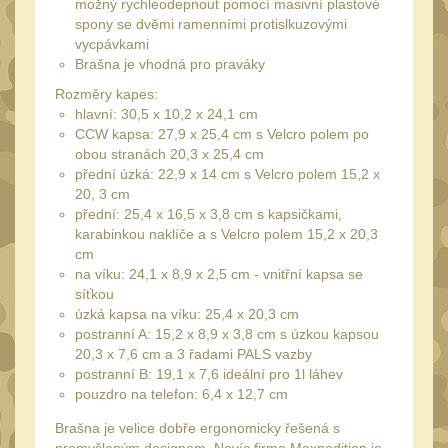
možný rychleodepnout pomocí masivní plastové
Láhve
16
spony se dvěmi ramenními protislkuzovými
Lékárničky
vycpávkami
17
Brašna je vhodná pro praváky
Na přežití
26
Rozměry kapes:
Ostatní
hlavní: 30,5 x 10,2 x 24,1 cm
44
CCW kapsa: 27,9 x 25,4 cm s Velcro polem po
MONTÁŽE PRO OPTIKU
obou stranách 20,3 x 25,4 cm
(596)
přední úzká: 22,9 x 14 cm s Velcro polem 15,2 x
20, 3 cm
Adaptéry a risery
přední: 25,4 x 16,5 x 3,8 cm s kapsičkami,
40
karabinkou naklíče a s Velcro polem 15,2 x 20,3
Boční montáže
11
cm
na víku: 24,1 x 8,9 x 2,5 cm - vnitřní kapsa se
Montáže pro optiku
179
síťkou
úzká kapsa na víku: 25,4 x 20,3 cm
1" Picatinny
45
postranní A: 15,2 x 8,9 x 3,8 cm s úzkou kapsou
1" Dovetail
20,3 x 7,6 cm a 3 řadami PALS vazby
13
postranní B: 19,1 x 7,6 ideální pro 1l láhev
30mm Picatinny
47
pouzdro na telefon: 6,4 x 12,7 cm
30mm Dovetail
14
Brašna je velice dobře ergonomicky řešená s