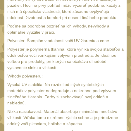
Monokuláry
5
puzdier. Hoci na prvý pohľad môžu vyzerať podobne, každý z
nich má špecifické vlastnosti, ktoré zásadne ovplyvňujú
Kolimátory
53
odolnosť, životnosť a komfort pri nosení finálneho produktu.
Zvětšovací moduly
5
Poďme sa podrobne pozrieť na ich výhody, nevýhody a
optimálne využitie v praxi.
LPVO
21
Polyester: Šampión v odolnosti voči UV žiareniu a cene
Na vzduchovku
15
Polyester je polymérna tkanina, ktorá vyniká svojou stálosťou a
Na kuše
odolnosťou voči vonkajším vplyvom prostredia. Je ideálnou
2
voľbou pre produkty, pri ktorých sa očakáva dlhodobé
Velký oční reliéf
1
vystavenie slnku a vlhkosti.
Na dlouhé
Výhody polyesteru:
vzdálenosti
Vysoká UV stabilita: Na rozdiel od iných syntetických
13
materiálov polyester nedegraduje a nekrehne pod vplyvom
Multi-range
33
slnečného žiarenia. Farby si zachovávajú svoj odtieň a
Krátka a střední
neblednú.
vzdálenost
Nízka nasiakavosť: Materiál absorbuje minimálne množstvo
16
vlhkosti. Vďaka tomu extrémne rýchlo schne a je prirodzene
Príslušenstvo pre
odolný voči plesniam, hnilobe a zápachu.
optiku
9