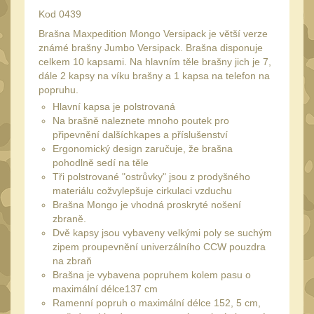
Peněženky
Kod 0439
15
Brašna Maxpedition Mongo Versipack je větší verze
Doplňky
377
známé brašny Jumbo Versipack. Brašna disponuje
Ramenní popruhy a
celkem 10 kapsami. Na hlavním těle brašny jich je 7,
vycpávky
dále 2 kapsy na víku brašny a 1 kapsa na telefon na
10
popruhu.
Karabiny a přezky
75
Hlavní kapsa je polstrovaná
Na brašně naleznete mnoho poutek pro
Kroužky, šňůrky,
připevnění dalšíchkapes a příslušenství
koncovky
25
Ergonomický design zaručuje, že brašna
Nášivky
pohodlně sedí na těle
105
Tři polstrované "ostrůvky" jsou z prodyšného
Samonavíjecí držáky
1
materiálu cožvylepšuje cirkulaci vzduchu
Brašna Mongo je vhodná proskryté nošení
Zámky
1
zbraně.
Nepromokavý potahy a
Dvě kapsy jsou vybaveny velkými poly se suchým
vaky
zipem proupevnění univerzálního CCW pouzdra
18
na zbraň
Adaptéry
Brašna je vybavena popruhem kolem pasu o
33
maximální délce137 cm
Taktická pera
4
Ramenní popruh o maximální délce 152, 5 cm,