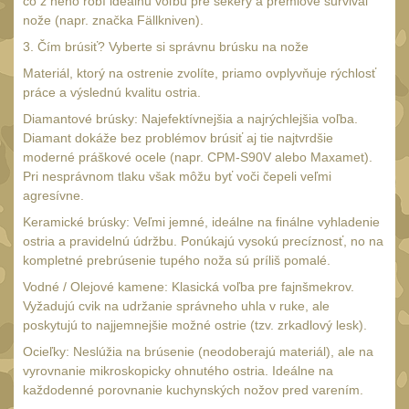
čo z neho robí ideálnu voľbu pre sekery a prémiové survival
Čištění
38
nože (napr. značka Fällkniven).
AR15
14
3. Čím brúsiť? Vyberte si správnu brúsku na nože
AK47
Materiál, ktorý na ostrenie zvolíte, priamo ovplyvňuje rýchlosť
10
práce a výslednú kvalitu ostria.
.22
10
Diamantové brúsky: Najefektívnejšia a najrýchlejšia voľba.
.223 (5.56mm)
9
Diamant dokáže bez problémov brúsiť aj tie najtvrdšie
moderné práškové ocele (napr. CPM-S90V alebo Maxamet).
.243 .260 (6.5mm)
7
Pri nesprávnom tlaku však môžu byť voči čepeli veľmi
.270 .280 (7mm)
agresívne.
8
Keramické brúsky: Veľmi jemné, ideálne na finálne vyhladenie
.30 .308 (7.62mm)
10
ostria a pravidelnú údržbu. Ponúkajú vysokú precíznosť, no na
12GA, 20GA
kompletné prebrúsenie tupého noža sú príliš pomalé.
14
.40 .41
Vodné / Olejové kamene: Klasická voľba pre fajnšmekrov.
10
Vyžadujú cvik na udržanie správneho uhla v ruke, ale
.44 .45
11
poskytujú to najjemnejšie možné ostrie (tzv. zrkadlový lesk).
.357 .38 (9mm)
Ocieľky: Neslúžia na brúsenie (neodoberajú materiál), ale na
11
vyrovnanie mikroskopicky ohnutého ostria. Ideálne na
1911
8
každodenné porovnanie kuchynských nožov pred varením.