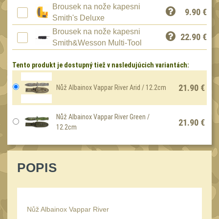
Speciální pouzdra III
Brousek na nože kapesni
12
9.90
€
Smith's Deluxe
Pouzdra na láhev
42
Brousek na nože kapesni
22.90
€
Pouzdra na toaletní
Smith&Wesson Multi-Tool
potřeby
3
Tento produkt je dostupný tiež v nasledujúcich variantách:
Pouzdra na
lékárničku
46
21.90 €
Nůž Albainox Vappar River Arid / 12.2cm
Pouzdra na
elektroniku
67
Nůž Albainox Vappar River Green /
21.90 €
Pouzdra a kapsy na
12.2cm
suchý zip
95
Stehenní pouzdra
29
POPIS
Pouzdra na svítilny
2
Puzdrá na mapy
24
Cestovné púzdra
Nůž Albainox Vappar River
29