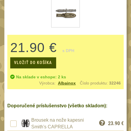
Reklamácia
BRAŠNY A TAŠKY
(1186)
Kontakty
Brašny
49
Stav
Univerzalní tašky
objednávky
61
21.90 €
Speciální přepravní
tašky
s DPH
40
Ledvinky
VLOŽIŤ DO KOŠÍKA
59
Duffle bagy
25
Na sklade v eshope: 2 ks
Hydratační vaky
Výrobca:
Albainox
Číslo produktu:
32246
10
Organizéry
167
Odhazováky
39
Doporučené príslušenstvo (všetko skladom):
Speciální pouzdra I
157
Brousek na nože kapesni
23.90
€
Speciální pouzdra II
33
Smith's CAPRELLA