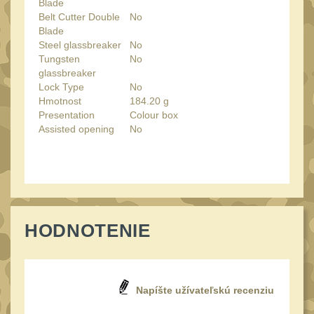
Blade
Láhve
16
Belt Cutter Double
No
Lékárničky
Blade
17
Steel glassbreaker
No
Na přežití
26
Tungsten
No
glassbreaker
Ostatní
44
Lock Type
No
Hmotnost
184.20 g
MONTÁŽE PRO OPTIKU
Presentation
Colour box
(596)
Assisted opening
No
Adaptéry a risery
40
Boční montáže
11
Montáže pro optiku
179
1" Picatinny
HODNOTENIE
45
1" Dovetail
13
30mm Picatinny
47
Napíšte užívateľskú recenziu
30mm Dovetail
14