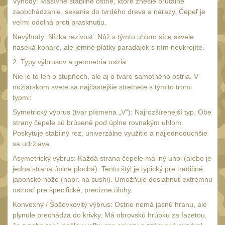
Výhody: Masívne stabilné ostrie, ktoré znesie brutálne
UTG
zaobchádzanie, sekanie do tvrdého dreva a nárazy. Čepeľ je
45
veľmi odolná proti prasknutiu.
Accushot
7
Nevýhody: Nízka rezivosť. Nôž s týmto uhlom síce skvele
Accushot Tactical
naseká konáre, ale jemné plátky paradajok s ním neukrojíte.
9
2. Typy výbrusov a geometria ostria
Accushot Precision
3
Nie je to len o stupňoch, ale aj o tvare samotného ostria. V
Hunter
6
nožiarskom svete sa najčastejšie stretnete s týmito tromi
BugBuster
typmi:
4
Symetrický výbrus (tvar písmena „V“): Najrozšírenejší typ. Obe
Kolimátory
16
strany čepele sú brúsené pod úplne rovnakým uhlom.
Schmidt&Bender
Poskytuje stabilný rez, univerzálne využitie a najjednoduchšie
3
sa udržiava.
Delta Optical
2
Asymetrický výbrus: Každá strana čepele má iný uhol (alebo je
Sightmark
jedna strana úplne plochá). Tento štýl je typický pre tradičné
19
japonské nože (napr. na sushi). Umožňuje dosiahnuť extrémnu
Vector Optics
ostrosť pre špecifické, precízne úlohy.
5
Konvexný / Šošovkovitý výbrus: Ostrie nemá jasnú hranu, ale
ČIŠTĚNÍ A ÚDRŽBA
(65)
plynule prechádza do krivky. Má obrovskú hrúbku za fazetou,