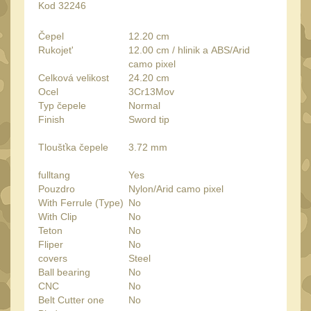
Kod 32246
Peněženky
15
Doplňky
Čepel
12.20 cm
377
Rukojet'
12.00 cm / hlinik a ABS/Arid
Ramenní popruhy a
camo pixel
vycpávky
Celková velikost
24.20 cm
10
Ocel
3Cr13Mov
Karabiny a přezky
75
Typ čepele
Normal
Finish
Sword tip
Kroužky, šňůrky,
koncovky
25
Tloušťka čepele
3.72 mm
Nášivky
105
fulltang
Yes
Samonavíjecí držáky
1
Pouzdro
Nylon/Arid camo pixel
With Ferrule (Type)
No
Zámky
1
With Clip
No
Nepromokavý potahy a
Teton
No
vaky
Fliper
No
18
covers
Steel
Adaptéry
Ball bearing
No
33
CNC
No
Taktická pera
4
Belt Cutter one
No