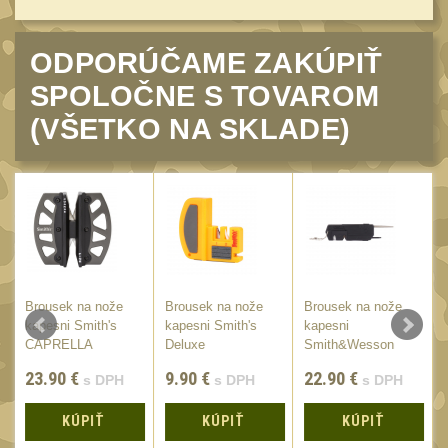
34mm
31
Montáže pre kolimátory
ODPORÚČAME ZAKÚPIŤ
27
SPOLOČNE S TOVAROM
Ostatní
13
(VŠETKO NA SKLADE)
Montáže na hlaveň
3
Montáže pro svítilny
18
Předpažbí
56
Pre AK
11
Pre M4/AR15
29
Ostatní
Brousek na nože
Brousek na nože
Brousek na nože
14
kapesni Smith's
kapesni Smith's
kapesni
Pažby
51
CAPRELLA
Deluxe
Smith&Wesson
Multi-Tool
Raily, lišty, krytky
23.90
€
9.90
€
22.90
€
s DPH
s DPH
s DPH
66
Přední rukojeti
50
KÚPIŤ
KÚPIŤ
KÚPIŤ
Zadní rukojeti