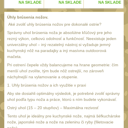
20
E
NA SKLADE
NA SKLADE
NA SKLADE
Mechanická mířidla
30
Úhly brúsenia nožov.
Dvojnožky
39
Aké zvoliť uhly brúsenia nožov pre dokonalé ostrie?
Dvojnožky na hlaveň
2
Správny uhol brúsenia noža je absolútne kľúčový pre jeho
rezný výkon, celkovú odolnosť a funkčnosť. Neexistuje jeden
Dvojnožky pro picatinny
univerzálny uhol – iný rezatelný nástroj si vyžaduje jemný
25
kuchynský nôž na paradajky a iný masívna outdoorová
Dvojnožky pro M-LOK
mačeta.
9
Dvojnožky pro Keymod
Pri ostrení čepele vždy balancujeme na hrane geometrie: čím
menší uhol zvolíte, tým bude nôž ostrejší, no zároveň
2
náchylnejší na vylamovanie a otupenie.
Dvojnožky na otočný
1. Uhly brúsenia nožov a ich využitie v praxi
čep
15
Aby ste dosiahli optimálny výsledok, je potrebné zvoliť správny
Popruhy a poutka
40
uhol podľa typu noža a práce, ktorú s ním budete vykonávať.
Príslušenstvo
Ostrý uhol (15 – 20 stupňov) – Maximálna rezivosť
18
Tento uhol je ideálny pre kuchynské nože, najmä šéfkuchárske
OPTIKY
(145)
nože, japonské nože a nože na zeleninu či ryby (filetovacie