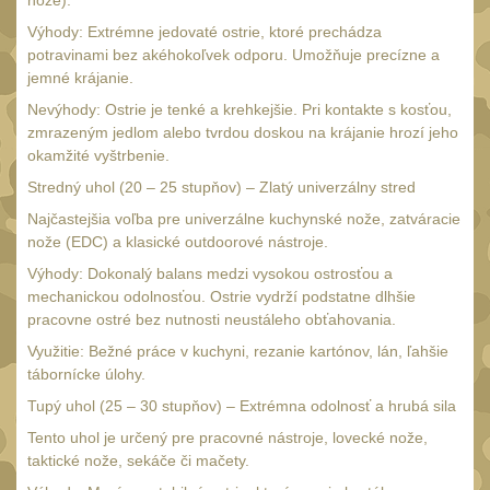
nože).
Monokuláry
5
Výhody: Extrémne jedovaté ostrie, ktoré prechádza
Kolimátory
potravinami bez akéhokoľvek odporu. Umožňuje precízne a
53
jemné krájanie.
Zvětšovací moduly
5
Nevýhody: Ostrie je tenké a krehkejšie. Pri kontakte s kosťou,
LPVO
zmrazeným jedlom alebo tvrdou doskou na krájanie hrozí jeho
21
okamžité vyštrbenie.
Na vzduchovku
15
Stredný uhol (20 – 25 stupňov) – Zlatý univerzálny stred
Na kuše
2
Najčastejšia voľba pre univerzálne kuchynské nože, zatváracie
Velký oční reliéf
nože (EDC) a klasické outdoorové nástroje.
1
Výhody: Dokonalý balans medzi vysokou ostrosťou a
Na dlouhé
mechanickou odolnosťou. Ostrie vydrží podstatne dlhšie
vzdálenosti
13
pracovne ostré bez nutnosti neustáleho obťahovania.
Multi-range
Využitie: Bežné práce v kuchyni, rezanie kartónov, lán, ľahšie
32
tábornícke úlohy.
Krátka a střední
Tupý uhol (25 – 30 stupňov) – Extrémna odolnosť a hrubá sila
vzdálenost
16
Tento uhol je určený pre pracovné nástroje, lovecké nože,
Príslušenstvo pre
taktické nože, sekáče či mačety.
optiku
9