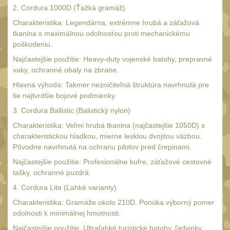
AA/AAA/14500 Li-Ion
2. Cordura 1000D (Ťažká gramáž)
baterie
2
Charakteristika: Legendárna, extrémne hrubá a záťažová
Svítilny pro 18650
tkanina s maximálnou odolnosťou proti mechanickému
baterie
poškodeniu.
5
Najčastejšie použitie: Heavy-duty vojenské batohy, prepravné
Svítilny pro
vaky, ochranné obaly na zbrane.
CR123A/16340 Li-Ion
baterie
Hlavná výhoda: Takmer nezničiteľná štruktúra navrhnutá pre
3
tie najtvrdšie bojové podmienky.
Kapesní svítilny
4
3. Cordura Ballistic (Balistický nylon)
Svietidlá s magnetom
Charakteristika: Veľmi hrubá tkanina (najčastejšie 1050D) s
2
charakteristickou hladkou, mierne lesklou dvojitou väzbou.
Potápačské svietidlá
2
Pôvodne navrhnutá na ochranu pilotov pred črepinami.
Laserové značkovače
Najčastejšie použitie: Profesionálne kufre, záťažové cestovné
9
tašky, ochranné puzdrá.
Nabíjačky
17
4. Cordura Lite (Ľahké varianty)
Adaptér pro nabíječku
8
Charakteristika: Gramáže okolo 210D. Ponúka výborný pomer
Akumulátory a baterie
odolnosti k minimálnej hmotnosti.
7
Najčastejšie použitie: Ultraľahké turistické batohy, ľadvinky,