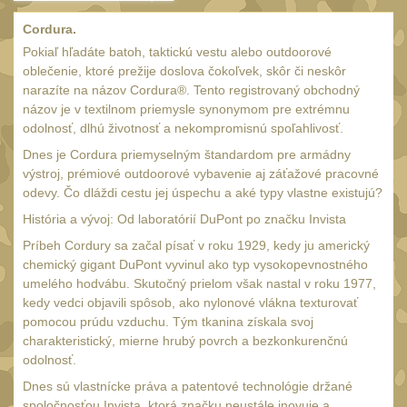
Čištění
38
Cordura.
AR15
14
Pokiaľ hľadáte batoh, taktickú vestu alebo outdoorové
AK47
oblečenie, ktoré prežije doslova čokoľvek, skôr či neskôr
10
narazíte na názov Cordura®. Tento registrovaný obchodný
.22
10
názov je v textilnom priemysle synonymom pre extrémnu
odolnosť, dlhú životnosť a nekompromisnú spoľahlivosť.
.223 (5.56mm)
9
Dnes je Cordura priemyselným štandardom pre armádny
.243 .260 (6.5mm)
7
výstroj, prémiové outdoorové vybavenie aj záťažové pracovné
.270 .280 (7mm)
odevy. Čo dláždi cestu jej úspechu a aké typy vlastne existujú?
8
História a vývoj: Od laboratórií DuPont po značku Invista
.30 .308 (7.62mm)
10
Príbeh Cordury sa začal písať v roku 1929, kedy ju americký
12GA, 20GA
14
chemický gigant DuPont vyvinul ako typ vysokopevnostného
.40 .41
umelého hodvábu. Skutočný prielom však nastal v roku 1977,
10
kedy vedci objavili spôsob, ako nylonové vlákna texturovať
.44 .45
11
pomocou prúdu vzduchu. Tým tkanina získala svoj
charakteristický, mierne hrubý povrch a bezkonkurenčnú
.357 .38 (9mm)
11
odolnosť.
1911
8
Dnes sú vlastnícke práva a patentové technológie držané
spoločnosťou Invista, ktorá značku neustále inovuje a