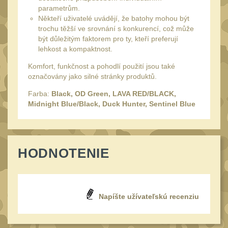
Monokuláry
parametrům.
5
Někteří uživatelé uvádějí, že batohy mohou být
Kolimátory
53
trochu těžší ve srovnání s konkurencí, což může
být důležitým faktorem pro ty, kteří preferují
Zvětšovací moduly
5
lehkost a kompaktnost.
LPVO
21
Komfort, funkčnost a pohodlí použití jsou také
Na vzduchovku
označovány jako silné stránky produktů.
15
Farba:
Black, OD Green, LAVA RED/BLACK,
Na kuše
2
Midnight Blue/Black, Duck Hunter, Sentinel Blue
Velký oční reliéf
1
Na dlouhé
vzdálenosti
13
HODNOTENIE
Multi-range
32
Krátka a střední
vzdálenost
16
Napíšte užívateľskú recenziu
Príslušenstvo pre
optiku
9