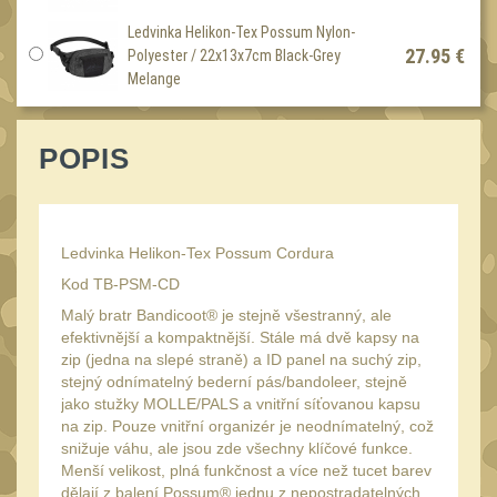
Peněženky
15
Ledvinka Helikon-Tex Possum Nylon-
27.95 €
Doplňky
Polyester / 22x13x7cm Black-Grey
376
Melange
Ramenní popruhy a
vycpávky
10
POPIS
Karabiny a přezky
75
Kroužky, šňůrky,
koncovky
25
Ledvinka Helikon-Tex Possum Cordura
Nášivky
105
Kod TB-PSM-CD
Samonavíjecí držáky
1
Malý bratr Bandicoot® je stejně všestranný, ale
Zámky
efektivnější a kompaktnější. Stále má dvě kapsy na
1
zip (jedna na slepé straně) a ID panel na suchý zip,
Nepromokavý potahy a
stejný odnímatelný bederní pás/bandoleer, stejně
vaky
18
jako stužky MOLLE/PALS a vnitřní síťovanou kapsu
na zip. Pouze vnitřní organizér je neodnímatelný, což
Adaptéry
32
snižuje váhu, ale jsou zde všechny klíčové funkce.
Taktická pera
Menší velikost, plná funkčnost a více než tucet barev
4
dělají z balení Possum® jednu z nepostradatelných