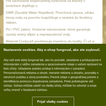
Pre zachovanie stopercentnej funkčnosti sa tkaniny v
Čepice, kukly, šátky
50
továrňach doplňujú o:
Šiltovky
DWR (Durable Water Repellent): Povrchová úprava, vďaka
29
ktorej voda na povrchu kvapôčkuje a nesteká do štruktúry
Chrániče sluchu
7
vlákien.
Ostatní
PU / PVC zátery: Vnútorné nánosovanie, ktoré garantuje
40
vysoký vodný stĺpec a nepriepustnosť vody.
DOPLŇKY
(396)
Materiál Cordura® predstavuje investíciu do kvality. Či už si
vyberáte výstroj na strelnicu, náročný horský prechod alebo
Ramenní popruhy a
Nastavenie cookies. Aby e-shop fungoval, ako ste zvyknutí.
odolné oblečenie do práce, produkty s visačkou Cordura vám
vycpávky
10
poskytnú istotu, že vás vaše vybavenie nezradí v tej najmenej
Aby náš web ďalej fungoval tak, ako ho poznáte, ukladáme a pristupujeme k
vhodnej chvíli.
Karabiny a přezky
75
informáciám z vášho zariadenia a spracovávame údaje o vašom správaní na
tieto účely: Ukladanie a/alebo prístup k informáciám v zariadení,
Kroužky, šňůrky,
Personalizovaná reklama a obsah, meranie reklamy a obsahu, poznatky o
koncovky
okruhoch publika a vývoj produktov, Presné údaje o geografickej polohe a
25
identifikácia pomocou dopytovania zariadenia. Preto potrebujeme váš
Sledujte nás:
Nášivky
súhlas. Súhlas môžete udeliť na všetky účely, môžete ho odvolať a svoje
104
voľby zmeniť v Nastavení súhlasu.
Samonavíjecí držáky
1
Zámky
Prijať všetky cookies
1
Molle.sk © 2026