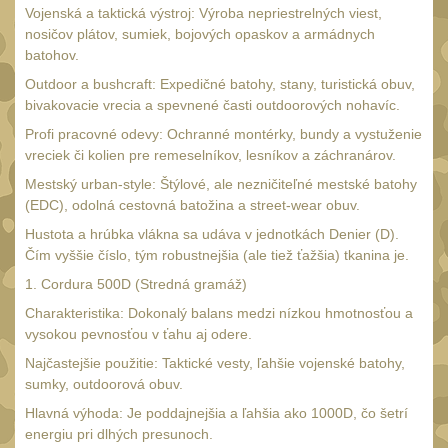
SVIETIDLÁ
(89)
Vojenská a taktická výstroj: Výroba nepriestrelných viest,
nosičov plátov, sumiek, bojových opaskov a armádnych
Méně než 200 lm
1
batohov.
200 - 500 lm
Outdoor a bushcraft: Expedičné batohy, stany, turistická obuv,
2
bivakovacie vrecia a spevnené časti outdoorových nohavíc.
510 - 990 lm
3
Profi pracovné odevy: Ochranné montérky, bundy a vystuženie
1000 - 2000 lm
vreciek či kolien pre remeselníkov, lesníkov a záchranárov.
1
Mestský urban-style: Štýlové, ale nezničiteľné mestské batohy
Nad 2000 lm
8
(EDC), odolná cestovná batožina a street-wear obuv.
Speciální svítilny
12
Hustota a hrúbka vlákna sa udáva v jednotkách Denier (D).
Čím vyššie číslo, tým robustnejšia (ale tiež ťažšia) tkanina je.
Lovecké svítilny
1
1. Cordura 500D (Stredná gramáž)
Policejní svítilny
4
Charakteristika: Dokonalý balans medzi nízkou hmotnosťou a
Vyhledávací svítilny
vysokou pevnosťou v ťahu aj odere.
5
Najčastejšie použitie: Taktické vesty, ľahšie vojenské batohy,
Čelové svetlá -
sumky, outdoorová obuv.
čelovky
4
Hlavná výhoda: Je poddajnejšia a ľahšia ako 1000D, čo šetrí
Svítilny pro
energiu pri dlhých presunoch.