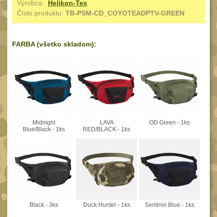
Výrobca:
Helikon-Tex
Reklamácia
Číslo produktu:
TB-PSM-CD_COYOTEADPTV-GREEN
BRAŠNY A TAŠKY
(1185)
Kontakty
Brašny
49
Stav
FARBA (všetko skladom):
Univerzalní tašky
objednávky
61
Speciální přepravní
tašky
40
Ledvinky
59
Duffle bagy
25
Midnight
LAVA
OD Green - 1ks
Blue/Black - 1ks
RED/BLACK - 1ks
Hydratační vaky
10
Organizéry
167
Odhazováky
39
Speciální pouzdra I
157
Speciální pouzdra II
Black - 3ks
Duck Hunter - 1ks
Sentinel Blue - 1ks
33