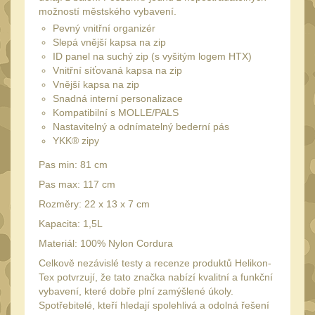
Láhve
16
možností městského vybavení.
Lékárničky
Pevný vnitřní organizér
17
Slepá vnější kapsa na zip
Na přežití
ID panel na suchý zip (s vyšitým logem HTX)
26
Vnitřní síťovaná kapsa na zip
Ostatní
44
Vnější kapsa na zip
Snadná interní personalizace
MONTÁŽE PRO OPTIKU
Kompatibilní s MOLLE/PALS
(596)
Nastavitelný a odnímatelný bederní pás
YKK® zipy
Adaptéry a risery
40
Pas min: 81 cm
Boční montáže
11
Pas max: 117 cm
Montáže pro optiku
179
Rozměry: 22 x 13 x 7 cm
1" Picatinny
Kapacita: 1,5L
45
Materiál: 100% Nylon Cordura
1" Dovetail
13
Celkově nezávislé testy a recenze produktů Helikon-
30mm Picatinny
47
Tex potvrzují, že tato značka nabízí kvalitní a funkční
vybavení, které dobře plní zamýšlené úkoly.
30mm Dovetail
14
Spotřebitelé, kteří hledají spolehlivá a odolná řešení