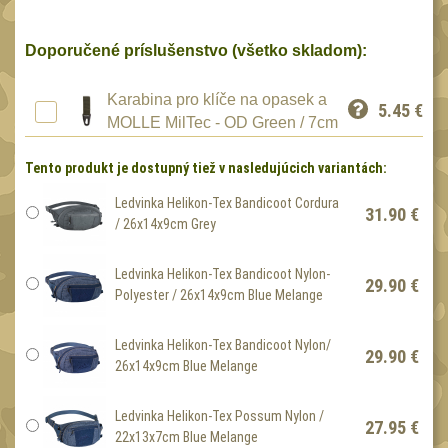
Speciální pouzdra III
12
Pouzdra na láhev
Doporučené príslušenstvo (všetko skladom):
42
Pouzdra na toaletní
Karabina pro klíče na opasek a
potřeby
5.45
€
3
MOLLE MilTec - OD Green / 7cm
Pouzdra na
lékárničku
Tento produkt je dostupný tiež v nasledujúcich variantách:
46
Pouzdra na
Ledvinka Helikon-Tex Bandicoot Cordura
31.90 €
elektroniku
/ 26x14x9cm Grey
67
Pouzdra a kapsy na
Ledvinka Helikon-Tex Bandicoot Nylon-
suchý zip
29.90 €
95
Polyester / 26x14x9cm Blue Melange
Stehenní pouzdra
29
Ledvinka Helikon-Tex Bandicoot Nylon/
Pouzdra na svítilny
29.90 €
2
26x14x9cm Blue Melange
Puzdrá na mapy
24
Ledvinka Helikon-Tex Possum Nylon /
Cestovné púzdra
27.95 €
29
22x13x7cm Blue Melange