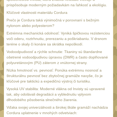
Náradie a nástroje
33
prispôsobuje moderným požiadavkám na ľahkosť a ekológiu.
AR15
19
Kľúčové vlastnosti materiálu Cordura
AK47
Prečo je Cordura taká výnimočná v porovnaní s bežným
9
nylonom alebo polyesterom?
.22
7
Extrémna mechanická odolnosť: Vyniká špičkovou rezistenciou
.223 (5.56mm)
8
voči oderu, roztrhnutiu, prerezaniu a poškriabaniu. V drsnom
teréne o skaly či konáre sa skrátka nepoškodí.
.243 .260 (6.5mm)
7
Vodoodpudivosť a rýchle schnutie: Tkaniny sú štandardne
.270 .280 (7mm)
7
ošetrené vodoodpudivou úpravou (DWR) a často doplňované
.30 .308 (7.62mm)
polyuretánovým (PU) záterom z vnútornej strany.
11
Nízka hmotnosť vs. pevnosť: Ponúka extrémnu nosnosť a
12GA, 20GA
10
štrukturálnu pevnosť bez zbytočnej gramáže navyše, čo je
.40 .41
kľúčové pre taktickú a expedičnú výstroj či turistiku.
6
Vysoká UV stabilita: Moderné vlákna od Invisty sú upravené
.44 .45
6
tak, aby odolávali degradácii a vyblednutiu vplyvom
.357 .38 (9mm)
dlhodobého pôsobenia slnečného žiarenia.
7
1911
Vďaka svojej univerzálnosti a širokej škále gramáží nachádza
6
Cordura uplatnenie v mnohých odvetviach: