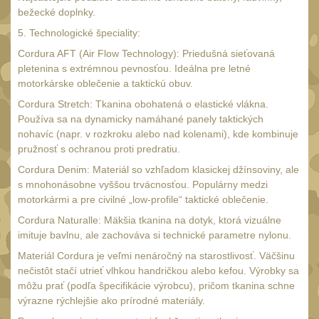
18650
1
bežecké doplnky.
14500 / AA / AAA
4
5. Technologické špeciality:
16340 a CR123
Cordura AFT (Air Flow Technology): Priedušná sieťovaná
1
pletenina s extrémnou pevnosťou. Ideálna pre letné
Držiaky a
motorkárske oblečenie a taktickú obuv.
príslušenstvo
27
Cordura Stretch: Tkanina obohatená o elastické vlákna.
Náhradné diely
Používa sa na dynamicky namáhané panely taktických
7
nohavíc (napr. v rozkroku alebo nad kolenami), kde kombinuje
OBLEČENIE
pružnosť s ochranou proti predratiu.
(297)
Cordura Denim: Materiál so vzhľadom klasickej džínsoviny, ale
Nosiče plátů a vesty
18
s mnohonásobne vyššou trvácnosťou. Populárny medzi
motorkármi a pre civilné „low-profile“ taktické oblečenie.
Prilby
4
Cordura Naturalle: Mäkšia tkanina na dotyk, ktorá vizuálne
Opasky
24
imituje bavlnu, ale zachováva si technické parametre nylonu.
Chrániče
Materiál Cordura je veľmi nenáročný na starostlivosť. Väčšinu
10
nečistôt stačí utrieť vlhkou handričkou alebo kefou. Výrobky sa
Nášivky
104
môžu prať (podľa špecifikácie výrobcu), pričom tkanina schne
výrazne rýchlejšie ako prírodné materiály.
Ponča a pláštěnky
11