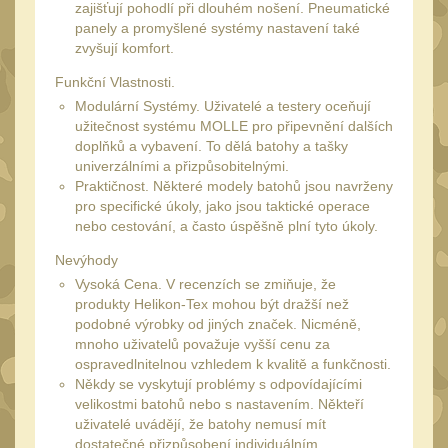
20
zajišťují pohodlí při dlouhém nošení. Pneumatické
panely a promyšlené systémy nastavení také
Mechanická mířidla
30
zvyšují komfort.
Dvojnožky
39
Funkční Vlastnosti.
Dvojnožky na hlaveň
Modulární Systémy. Uživatelé a testery oceňují
2
užitečnost systému MOLLE pro připevnění dalších
Dvojnožky pro picatinny
doplňků a vybavení. To dělá batohy a tašky
25
univerzálními a přizpůsobitelnými.
Praktičnost. Některé modely batohů jsou navrženy
Dvojnožky pro M-LOK
9
pro specifické úkoly, jako jsou taktické operace
nebo cestování, a často úspěšně plní tyto úkoly.
Dvojnožky pro Keymod
2
Nevýhody
Dvojnožky na otočný
Vysoká Cena. V recenzích se zmiňuje, že
čep
produkty Helikon-Tex mohou být dražší než
15
podobné výrobky od jiných značek. Nicméně,
Popruhy a poutka
mnoho uživatelů považuje vyšší cenu za
40
ospravedlnitelnou vzhledem k kvalitě a funkčnosti.
Príslušenstvo
18
Někdy se vyskytují problémy s odpovídajícími
velikostmi batohů nebo s nastavením. Někteří
OPTIKY
(145)
uživatelé uvádějí, že batohy nemusí mít
dostatečné přizpůsobení individuálním